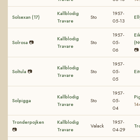
Kallblodig
1957-
Solsexan (17)
Sto
Ell
Travare
05-13
1957-
Ei
Kallblodig
Solrosa
📷
Sto
05-
(N
Travare
06
📷
1957-
Kallblodig
Soltula
📷
Sto
05-
Eit
Travare
05
1957-
Kallblodig
Pi
Solpigga
Sto
05-
Travare
14
04
Tronderpojken
Kallblodig
1957-
Valack
Tr
📷
Travare
04-29