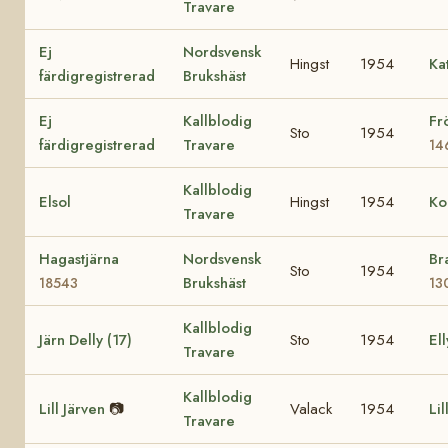
Travare
Ej
Nordsvensk
Hingst
1954
Ka
färdigregistrerad
Brukshäst
Ej
Kallblodig
Fr
Sto
1954
färdigregistrerad
Travare
14
Kallblodig
Elsol
Hingst
1954
Ko
Travare
Hagastjärna
Nordsvensk
Br
Sto
1954
Brukshäst
18543
13
Kallblodig
Järn Delly (17)
Sto
1954
Ell
Travare
Kallblodig
Lill Järven
📷
Valack
1954
Lil
Travare