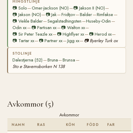
HINGSTLINJE
📷
Solo
Omer-Jackson (NO)
📷
Jakson II (NO)
—
—
—
📷
Jakson (NO)
📷
Jak
Fridtjov
Balder
Rimfakse
—
—
—
—
—
📷
Veikle Balder
Segalstadhingsten
Huseby-Odin
—
—
—
Odin xx
📷
Partisan xx
📷
Walton xx
—
—
—
📷
Sir Peter Teazle xx
📷
Highflyer xx
📷
Herod xx
—
—
—
📷
Tartar xx
📷
Partner xx
Jigg xx
📷
Byerley Turk ox
—
—
—
STOLINJE
Dalestjerna (52)
Bruna
Brunsa
—
—
—
Sto e Stavemsborken N 138
Avkommor (5)
Avkommor
NAMN
RAS
KÖN
FÖDD
FAR