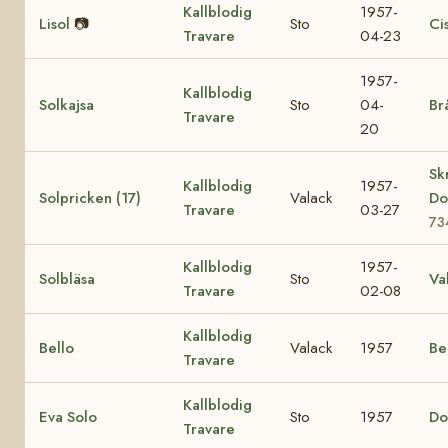
Kallblodig
1957-
Lisol
📷
Sto
Ci
Travare
04-23
1957-
Kallblodig
Solkajsa
Sto
04-
Br
Travare
20
Sk
Kallblodig
1957-
Solpricken (17)
Valack
Do
Travare
03-27
73
Kallblodig
1957-
Solbläsa
Sto
Va
Travare
02-08
Kallblodig
Bello
Valack
1957
Be
Travare
Kallblodig
Eva Solo
Sto
1957
Do
Travare