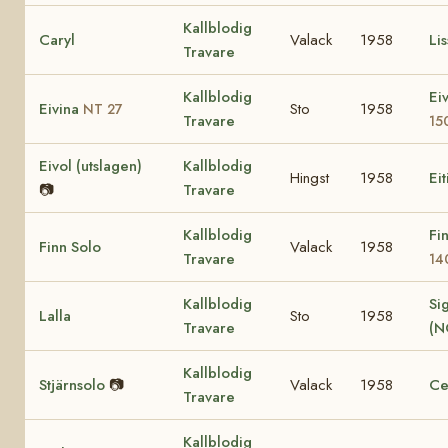
Kallblodig
Caryl
Valack
1958
Lis
Travare
Kallblodig
Ei
Eivina
Sto
1958
NT 27
Travare
15
Eivol (utslagen)
Kallblodig
Hingst
1958
Eit
📷
Travare
Kallblodig
Fi
Finn Solo
Valack
1958
Travare
14
Kallblodig
Sig
Lalla
Sto
1958
Travare
(N
Kallblodig
Stjärnsolo
📷
Valack
1958
Ce
Travare
Kallblodig