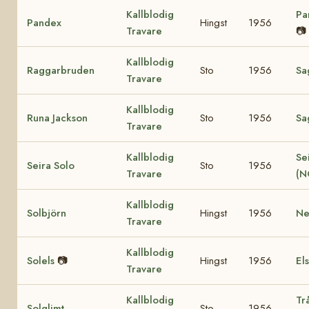
Kallblodig
Pa
Pandex
Hingst
1956
Travare
📷
Kallblodig
Raggarbruden
Sto
1956
Sa
Travare
Kallblodig
Runa Jackson
Sto
1956
Sa
Travare
Kallblodig
Se
Seira Solo
Sto
1956
Travare
(N
Kallblodig
Solbjörn
Hingst
1956
Ne
Travare
Kallblodig
Solels
📷
Hingst
1956
El
Travare
Kallblodig
Tr
Solglimt
Sto
1956