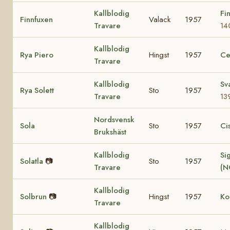
Kallblodig
Fi
Finnfuxen
Valack
1957
Travare
14
Kallblodig
Rya Piero
Hingst
1957
Ce
Travare
Kallblodig
Sv
Rya Solett
Sto
1957
Travare
13
Nordsvensk
Sola
Sto
1957
Ci
Brukshäst
Kallblodig
Sig
Solatla
📷
Sto
1957
Travare
(N
Kallblodig
Solbrun
📷
Hingst
1957
Ko
Travare
Kallblodig