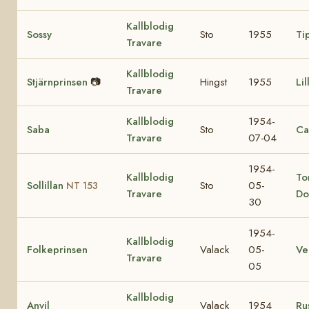
Kallblodig
Sossy
Sto
1955
Ti
Travare
Kallblodig
Stjärnprinsen
📷
Hingst
1955
Li
Travare
Kallblodig
1954-
Saba
Sto
Ca
Travare
07-04
1954-
Kallblodig
To
Sollillan
Sto
05-
NT 153
Travare
Do
30
1954-
Kallblodig
Folkeprinsen
Valack
05-
V
Travare
05
Kallblodig
Anvil
Valack
1954
Ru