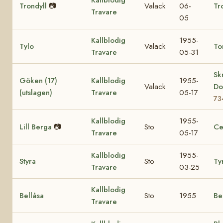
Trondyll
📷
Valack
06-
Tr
Travare
05
Kallblodig
1955-
Tylo
Valack
To
Travare
05-31
Sk
Göken (17)
Kallblodig
1955-
Valack
Do
(utslagen)
Travare
05-17
73
Kallblodig
1955-
Lill Berga
📷
Sto
Ce
Travare
05-17
Kallblodig
1955-
Styra
Sto
Ty
Travare
03-25
Kallblodig
Bellåsa
Sto
1955
Be
Travare