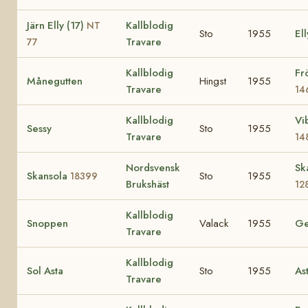
Järn Elly (17)
Kallblodig
NT
Sto
1955
Ell
Travare
77
Kallblodig
Fr
Månegutten
Hingst
1955
Travare
14
Kallblodig
Vi
Sessy
Sto
1955
Travare
14
Nordsvensk
Sk
Skansola
Sto
1955
18399
Brukshäst
12
Kallblodig
Snoppen
Valack
1955
Ge
Travare
Kallblodig
Sol Asta
Sto
1955
As
Travare