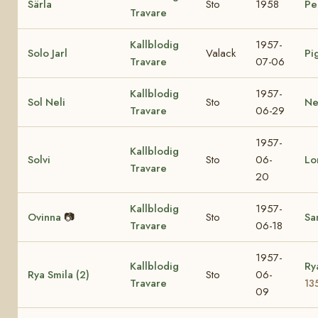
Särla
Sto
1958
Pe
Travare
Kallblodig
1957-
Solo Jarl
Valack
Pi
Travare
07-06
Kallblodig
1957-
Sol Neli
Sto
Ne
Travare
06-29
1957-
Kallblodig
Solvi
Sto
06-
Lo
Travare
20
Kallblodig
1957-
Ovinna
📷
Sto
Sa
Travare
06-18
1957-
Kallblodig
Ry
Rya Smila (2)
Sto
06-
Travare
13
09