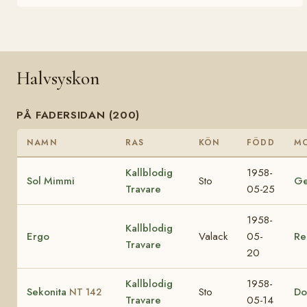
Halvsyskon
PÅ FADERSIDAN (200)
NAMN
RAS
KÖN
FÖDD
M
Kallblodig
1958-
Sol Mimmi
Sto
Ge
Travare
05-25
1958-
Kallblodig
Ergo
Valack
05-
Re
Travare
20
Kallblodig
1958-
Sekonita
Sto
Do
NT 142
Travare
05-14