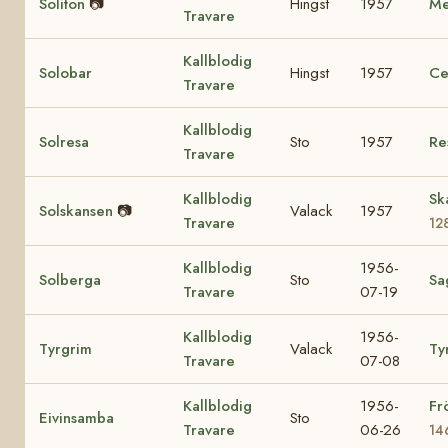
Soliton
📷
Hingst
1957
Me
Travare
Kallblodig
Solobar
Hingst
1957
Ce
Travare
Kallblodig
Solresa
Sto
1957
Re
Travare
Kallblodig
Sk
Solskansen
📷
Valack
1957
Travare
12
Kallblodig
1956-
Solberga
Sto
Sa
Travare
07-19
Kallblodig
1956-
Tyrgrim
Valack
Ty
Travare
07-08
Kallblodig
1956-
Fr
Eivinsamba
Sto
Travare
06-26
14