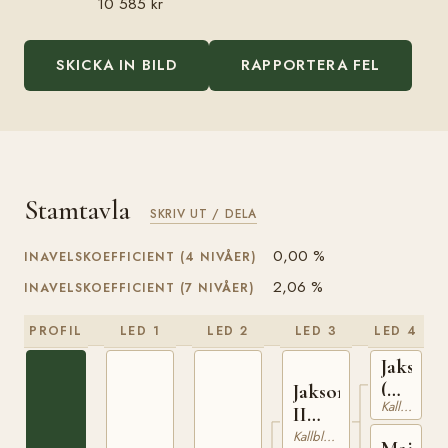
10 585 kr
SKICKA IN BILD
RAPPORTERA FEL
Stamtavla
SKRIV UT / DELA
0,00 %
INAVELSKOEFFICIENT (4 NIVÅER)
2,06 %
INAVELSKOEFFICIENT (7 NIVÅER)
PROFIL
LED 1
LED 2
LED 3
LED 4
Jakson
(NO)
Jakson
Kallblodig Travare
T-
II
42
(NO)
Kallblodig Travare