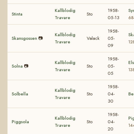
Kallblodig
1958-
Sy
Stinta
Sto
Travare
05-13
68
1958-
Kallblodig
Sk
Skansgossen
📷
Valack
05-
Travare
12
09
1958-
Kallblodig
El
Solna
📷
Sto
05-
Travare
13
05
1958-
Kallblodig
Solbella
Sto
04-
Be
Travare
30
1958-
Kallblodig
Pi
Piggsola
Sto
04-
Travare
14
20