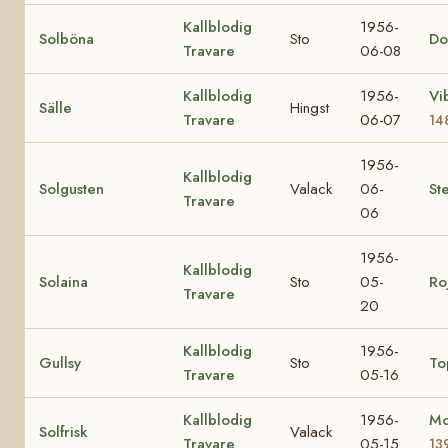
Kallblodig
1956-
Solböna
Sto
Do
Travare
06-08
Kallblodig
1956-
Vi
Sälle
Hingst
Travare
06-07
14
1956-
Kallblodig
Solgusten
Valack
06-
Ste
Travare
06
1956-
Kallblodig
Solaina
Sto
05-
Ro
Travare
20
Kallblodig
1956-
Gullsy
Sto
To
Travare
05-16
Kallblodig
1956-
Mo
Solfrisk
Valack
Travare
05-15
13