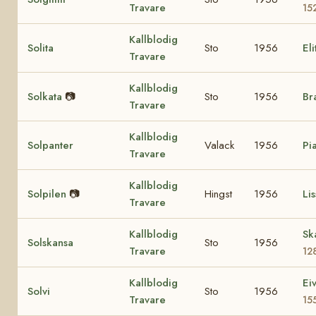
Travare
15
Kallblodig
Solita
Sto
1956
El
Travare
Kallblodig
Solkata
📷
Sto
1956
Br
Travare
Kallblodig
Solpanter
Valack
1956
Pi
Travare
Kallblodig
Solpilen
📷
Hingst
1956
Lis
Travare
Kallblodig
Sk
Solskansa
Sto
1956
Travare
12
Kallblodig
Ei
Solvi
Sto
1956
Travare
15