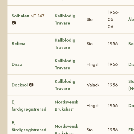
1956-
Solbalett
Kallblodig
NT 147
Sto
05-
Åb
📷
Travare
06
Kallblodig
Belissa
Sto
1956
Be
Travare
Kallblodig
Disso
Hingst
1956
Di
Travare
Kallblodig
St
Docksol
📷
Valack
1956
Travare
(N
Ej
Nordsvensk
Hingst
1956
Do
färdigregistrerad
Brukshäst
Ej
Nordsvensk
färdigregistrerad
Sto
1956
Ell
Brukshäst