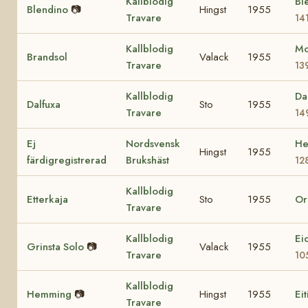
Kallblodig
Ble
Blendino
📷
Hingst
1955
Travare
14
Kallblodig
Mo
Brandsol
Valack
1955
Travare
13
Kallblodig
Da
Dalfuxa
Sto
1955
Travare
14
Ej
Nordsvensk
He
Hingst
1955
färdigregistrerad
Brukshäst
12
Kallblodig
Etterkaja
Sto
1955
Or
Travare
Kallblodig
Ei
Grinsta Solo
📷
Valack
1955
Travare
10
Kallblodig
Hemming
📷
Hingst
1955
Eit
Travare