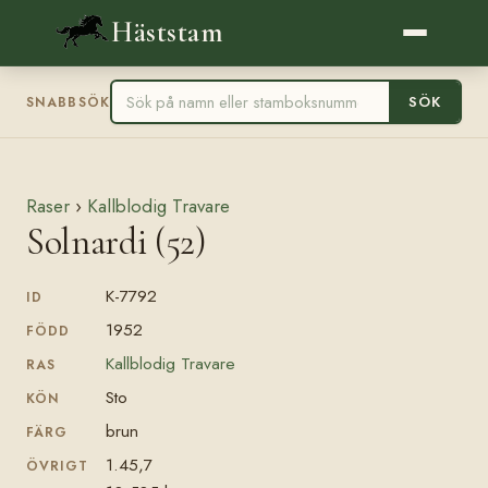
Häststam
SÖK
SNABBSÖK
Raser
›
Kallblodig Travare
Solnardi (52)
K-7792
ID
1952
FÖDD
Kallblodig Travare
RAS
Sto
KÖN
brun
FÄRG
1.45,7
ÖVRIGT