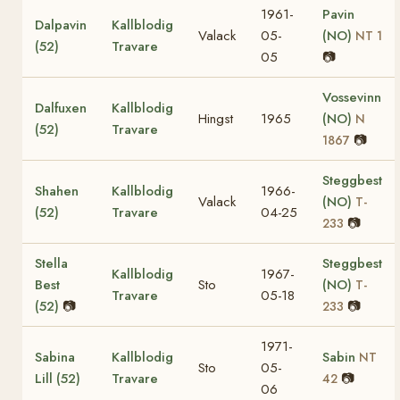
1961-
Pavin
Dalpavin
Kallblodig
Valack
05-
(NO)
NT 1
(52)
Travare
05
📷
Vossevinn
Dalfuxen
Kallblodig
Hingst
1965
(NO)
N
(52)
Travare
📷
1867
Steggbest
Shahen
Kallblodig
1966-
Valack
(NO)
T-
(52)
Travare
04-25
📷
233
Stella
Steggbest
Kallblodig
1967-
Best
Sto
(NO)
T-
Travare
05-18
(52)
📷
📷
233
1971-
Sabina
Kallblodig
Sabin
NT
Sto
05-
Lill (52)
Travare
📷
42
06