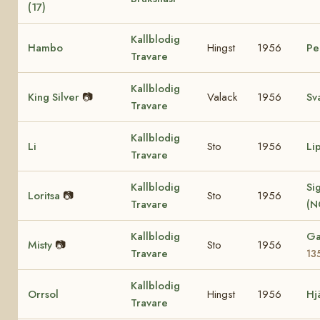
(17)
Kallblodig
Hambo
Hingst
1956
Pe
Travare
Kallblodig
King Silver
📷
Valack
1956
Sv
Travare
Kallblodig
Li
Sto
1956
Li
Travare
Kallblodig
Sig
Loritsa
📷
Sto
1956
Travare
(N
Kallblodig
Ga
Misty
📷
Sto
1956
Travare
13
Kallblodig
Orrsol
Hingst
1956
Hj
Travare