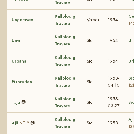
Travare
Kallblodig
Ce
Ungersven
Valack
1954
Travare
14
Kallblodig
Unvi
Sto
1954
Un
Travare
Kallblodig
Urbana
Sto
1954
Ur
Travare
Kallblodig
1953-
Bj
Fixbruden
Sto
Travare
04-10
12
Kallblodig
1953-
Taja
📷
Sto
Si
Travare
03-27
Kallblodig
Aj
Ajli
📷
Sto
1953
NT 2
Travare
13