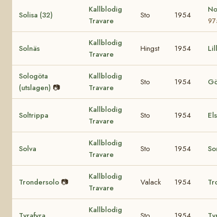
Kallblodig
No
Solisa (32)
Sto
1954
Travare
97
Kallblodig
Solnäs
Hingst
1954
Li
Travare
Sologöta
Kallblodig
Sto
1954
Gö
(utslagen)
📷
Travare
Kallblodig
Soltrippa
Sto
1954
El
Travare
Kallblodig
Solva
Sto
1954
So
Travare
Kallblodig
Trondersolo
📷
Valack
1954
Tr
Travare
Kallblodig
Tyrafyra
Sto
1954
Tyr