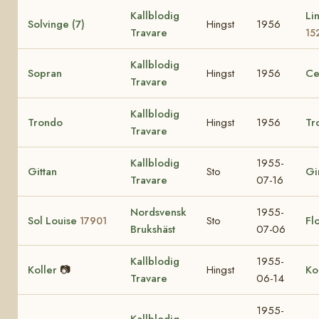
Kallblodig
Li
Solvinge (7)
Hingst
1956
Travare
15
Kallblodig
Sopran
Hingst
1956
Ce
Travare
Kallblodig
Trondo
Hingst
1956
Tr
Travare
Kallblodig
1955-
Gittan
Sto
Gi
Travare
07-16
Nordsvensk
1955-
Sol Louise
Sto
Fl
17901
Brukshäst
07-06
Kallblodig
1955-
Koller
📷
Hingst
Ko
Travare
06-14
1955-
Kallblodig