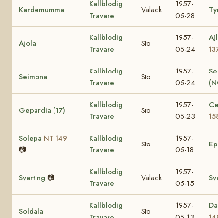
Kallblodig
1957-
Kardemumma
Valack
Ty
Travare
05-28
Kallblodig
1957-
Aj
Ajola
Sto
Travare
05-24
13
Kallblodig
1957-
Se
Seimona
Sto
Travare
05-24
(N
Kallblodig
1957-
Ce
Gepardia (17)
Sto
Travare
05-23
15
Solepa
Kallblodig
1957-
NT 149
Sto
E
📷
Travare
05-18
Kallblodig
1957-
Svarting
📷
Valack
Sv
Travare
05-15
Kallblodig
1957-
Da
Soldala
Sto
Travare
05-13
14