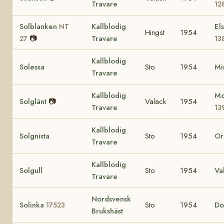
Travare
12
Solblanken
Kallblodig
El
NT
Hingst
1954
📷
Travare
27
13
Kallblodig
Solessa
Sto
1954
Mi
Travare
Kallblodig
Mo
Solglänt
📷
Valack
1954
Travare
13
Kallblodig
Solgnista
Sto
1954
Or
Travare
Kallblodig
Solgull
Sto
1954
Va
Travare
Nordsvensk
Solinka
Sto
1954
Do
17523
Brukshäst