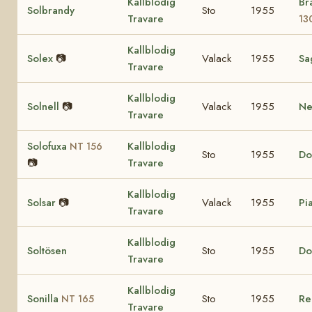
Kallblodig
Br
Solbrandy
Sto
1955
Travare
13
Kallblodig
Solex
📷
Valack
1955
Sa
Travare
Kallblodig
Solnell
📷
Valack
1955
Nel
Travare
Solofuxa
Kallblodig
NT 156
Sto
1955
Do
📷
Travare
Kallblodig
Solsar
📷
Valack
1955
Pia
Travare
Kallblodig
Soltösen
Sto
1955
Do
Travare
Kallblodig
Sonilla
Sto
1955
Re
NT 165
Travare