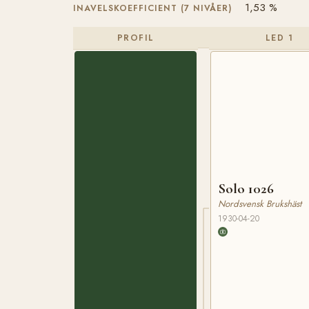
1,53 %
INAVELSKOEFFICIENT (7 NIVÅER)
PROFIL
LED 1
Solo 1026
Nordsvensk Brukshäst
1930-04-20