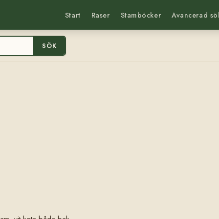
Start
Raser
Stamböcker
Avancerad sö
SÖK
fram, vit kota båda bak