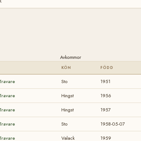
e.
Avkommor
KÖN
FÖDD
Travare
Sto
1951
Travare
Hingst
1956
Travare
Hingst
1957
Travare
Sto
1958-05-07
Travare
Valack
1959