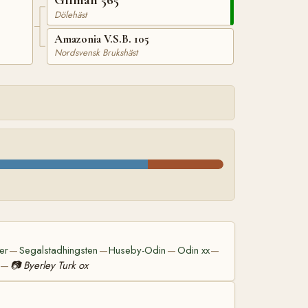
Dölehäst
Amazonia V.S.B. 105
Nordsvensk Brukshäst
er
Segalstadhingsten
Huseby-Odin
Odin xx
—
—
—
—
📷
Byerley Turk ox
—