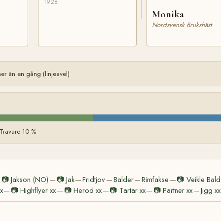
1928
Monika
Nordsvensk Brukshäst
 än en gång (linjeavel)
 Travare 10 %
📷
Jakson (NO)
📷
Jak
Fridtjov
Balder
Rimfakse
📷
Veikle Bald
—
—
—
—
—
—
x
📷
Highflyer xx
📷
Herod xx
📷
Tartar xx
📷
Partner xx
Jigg xx
—
—
—
—
—