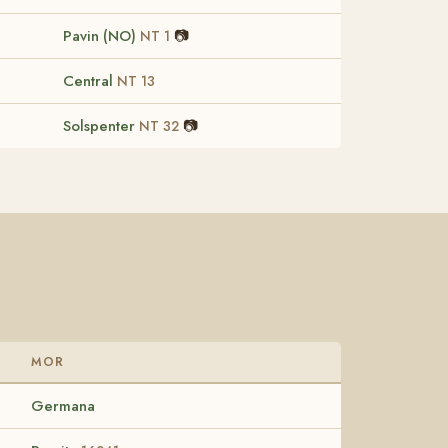
Pavin (NO)
📷
NT 1
Central
NT 13
Solspenter
📷
NT 32
MOR
Germana