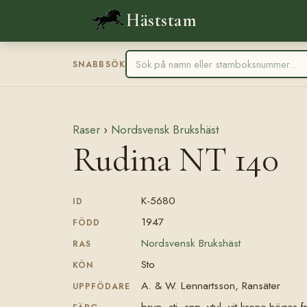
Häststam
SNABBSÖK
Raser
›
Nordsvensk Brukshäst
Rudina NT 140
K-5680
ID
1947
FÖDD
Nordsvensk Brukshäst
RAS
Sto
KÖN
A. & W. Lennartsson, Ransäter
UPPFÖDARE
brun, stj, snp, vtul, vit krona höger 