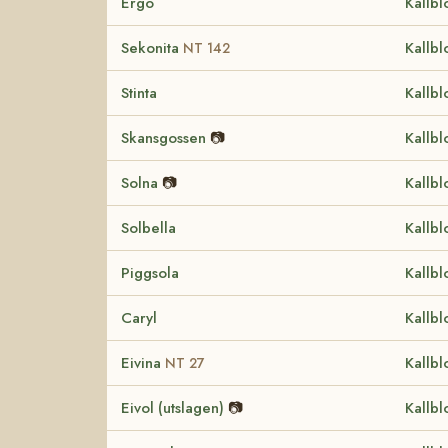
Ergo
Kallbl
Sekonita
Kallbl
NT 142
Stinta
Kallbl
Skansgossen
📷
Kallbl
Solna
📷
Kallbl
Solbella
Kallbl
Piggsola
Kallbl
Caryl
Kallbl
Eivina
Kallbl
NT 27
Eivol (utslagen)
📷
Kallbl