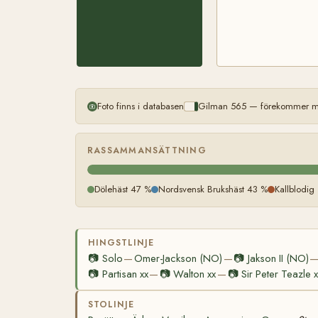
Foto finns i databasen
Gilman 565 — förekommer mer
RASSAMMANSÄTTNING
Dölehäst 47 %
Nordsvensk Brukshäst 43 %
Kallblodig
HINGSTLINJE
📷
Solo
Omer-Jackson (NO)
📷
Jakson II (NO)
—
—
📷
Partisan xx
📷
Walton xx
📷
Sir Peter Teazle x
—
—
STOLINJE