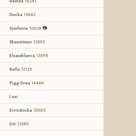
Remita
16241
Docka
15843
Symfonie
📷
10638
Skanstösen
12895
Elsassblanca
13898
Bella
12125
Pigg-Svea
14484
Lissi
Eivindocka
15060
Eiti
13880