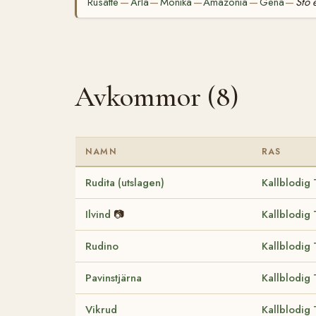
Rusätte
Ärla
Monika
Amazonia
Gena
Sto 
—
—
—
—
—
Avkommor (8)
NAMN
RAS
Rudita (utslagen)
Kallblodig 
Ilvind
📷
Kallblodig 
Rudino
Kallblodig 
Pavinstjärna
Kallblodig 
Vikrud
Kallblodig 