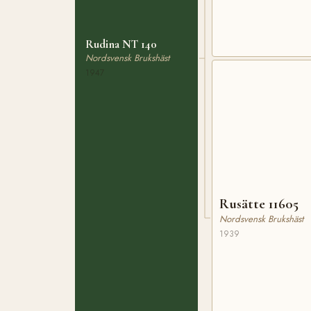
Rudina NT 140
Nordsvensk Brukshäst
1947
Rusätte 11605
Nordsvensk Brukshäst
1939