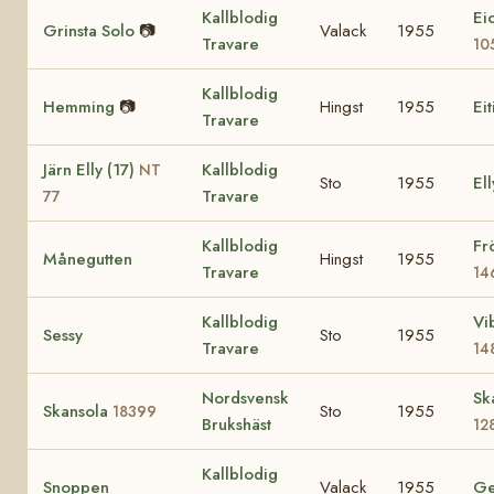
Kallblodig
Ei
Grinsta Solo
📷
Valack
1955
Travare
10
Kallblodig
Hemming
📷
Hingst
1955
Eit
Travare
Järn Elly (17)
Kallblodig
NT
Sto
1955
Ell
Travare
77
Kallblodig
Fr
Månegutten
Hingst
1955
Travare
14
Kallblodig
Vi
Sessy
Sto
1955
Travare
14
Nordsvensk
Sk
Skansola
Sto
1955
18399
Brukshäst
12
Kallblodig
Snoppen
Valack
1955
Ge