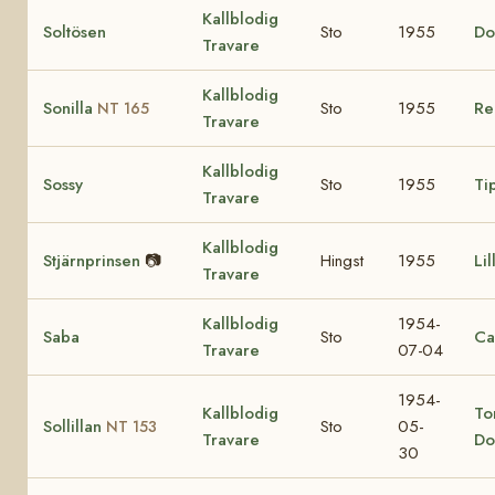
Kallblodig
Soltösen
Sto
1955
Do
Travare
Kallblodig
Sonilla
Sto
1955
Re
NT 165
Travare
Kallblodig
Sossy
Sto
1955
Ti
Travare
Kallblodig
Stjärnprinsen
📷
Hingst
1955
Li
Travare
Kallblodig
1954-
Saba
Sto
Ca
Travare
07-04
1954-
Kallblodig
To
Sollillan
Sto
05-
NT 153
Travare
Do
30