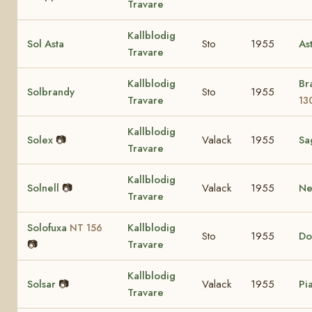
Travare
Kallblodig
Sol Asta
Sto
1955
As
Travare
Kallblodig
Br
Solbrandy
Sto
1955
Travare
13
Kallblodig
Solex
📷
Valack
1955
Sa
Travare
Kallblodig
Solnell
📷
Valack
1955
Nel
Travare
Solofuxa
Kallblodig
NT 156
Sto
1955
Do
📷
Travare
Kallblodig
Solsar
📷
Valack
1955
Pia
Travare