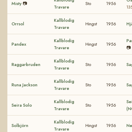
Kallblodig
Ga
Misty
📷
Sto
1956
Travare
13
Kallblodig
Orrsol
Hingst
1956
Hj
Travare
Kallblodig
Pa
Pandex
Hingst
1956
Travare
📷
Kallblodig
Raggarbruden
Sto
1956
Sa
Travare
Kallblodig
Runa Jackson
Sto
1956
Sa
Travare
Kallblodig
Se
Seira Solo
Sto
1956
Travare
(N
Kallblodig
Solbjörn
Hingst
1956
Ne
Travare