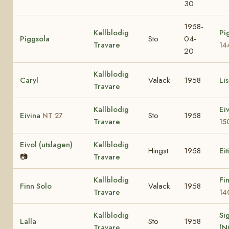
30
1958-
Kallblodig
Pi
Piggsola
Sto
04-
Travare
14
20
Kallblodig
Caryl
Valack
1958
Lis
Travare
Kallblodig
Ei
Eivina
Sto
1958
NT 27
Travare
15
Eivol (utslagen)
Kallblodig
Hingst
1958
Eit
📷
Travare
Kallblodig
Fi
Finn Solo
Valack
1958
Travare
14
Kallblodig
Sig
Lalla
Sto
1958
Travare
(N