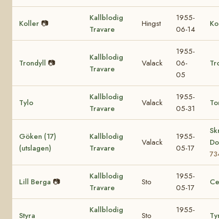
Kallblodig
1955-
Koller
📷
Hingst
Ko
Travare
06-14
1955-
Kallblodig
Trondyll
📷
Valack
06-
Tr
Travare
05
Kallblodig
1955-
Tylo
Valack
To
Travare
05-31
Sk
Göken (17)
Kallblodig
1955-
Valack
Do
(utslagen)
Travare
05-17
73
Kallblodig
1955-
Lill Berga
📷
Sto
Ce
Travare
05-17
Kallblodig
1955-
Styra
Sto
Ty