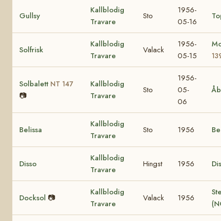
Kallblodig
1956-
Gullsy
Sto
To
Travare
05-16
Kallblodig
1956-
Mo
Solfrisk
Valack
Travare
05-15
13
1956-
Solbalett
Kallblodig
NT 147
Sto
05-
Åb
📷
Travare
06
Kallblodig
Belissa
Sto
1956
Be
Travare
Kallblodig
Disso
Hingst
1956
Di
Travare
Kallblodig
St
Docksol
📷
Valack
1956
Travare
(N