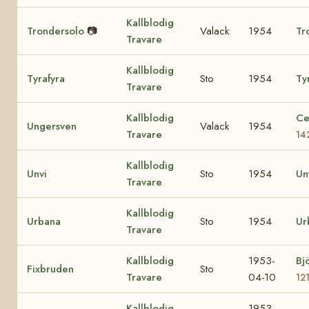
Kallblodig
Trondersolo
📷
Valack
1954
Tr
Travare
Kallblodig
Tyrafyra
Sto
1954
Tyr
Travare
Kallblodig
Ce
Ungersven
Valack
1954
Travare
14
Kallblodig
Unvi
Sto
1954
Un
Travare
Kallblodig
Urbana
Sto
1954
Ur
Travare
Kallblodig
1953-
Bj
Fixbruden
Sto
Travare
04-10
12
Kallblodig
1953-