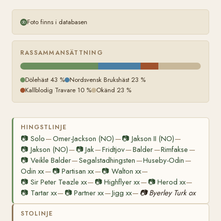
Foto finns i databasen
RASSAMMANSÄTTNING
Dölehäst 43 %
Nordsvensk Brukshäst 23 %
Kallblodig Travare 10 %
Okänd 23 %
HINGSTLINJE
📷
Solo
Omer-Jackson (NO)
📷
Jakson II (NO)
—
—
—
📷
Jakson (NO)
📷
Jak
Fridtjov
Balder
Rimfakse
—
—
—
—
—
📷
Veikle Balder
Segalstadhingsten
Huseby-Odin
—
—
—
Odin xx
📷
Partisan xx
📷
Walton xx
—
—
—
📷
Sir Peter Teazle xx
📷
Highflyer xx
📷
Herod xx
—
—
—
📷
Tartar xx
📷
Partner xx
Jigg xx
📷
Byerley Turk ox
—
—
—
STOLINJE