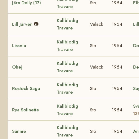
Järn Delly (17)
Sto
1954
Ell
Travare
Kallblodig
Lill Järven
📷
Valack
1954
Lil
Travare
Kallblodig
Lissola
Sto
1954
Do
Travare
Kallblodig
Ohej
Valack
1954
De
Travare
Kallblodig
Rostock Saga
Sto
1954
Sa
Travare
Kallblodig
Sv
Rya Solinette
Sto
1954
Travare
13
Kallblodig
Sannie
Sto
1954
An
Travare