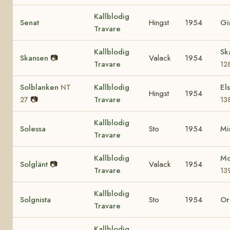
Kallblodig
Senat
Hingst
1954
Gi
Travare
Kallblodig
Sk
Skansen
📷
Valack
1954
Travare
12
Solblanken
Kallblodig
El
NT
Hingst
1954
📷
Travare
27
13
Kallblodig
Solessa
Sto
1954
Mi
Travare
Kallblodig
Mo
Solglänt
📷
Valack
1954
Travare
13
Kallblodig
Solgnista
Sto
1954
Or
Travare
Kallblodig