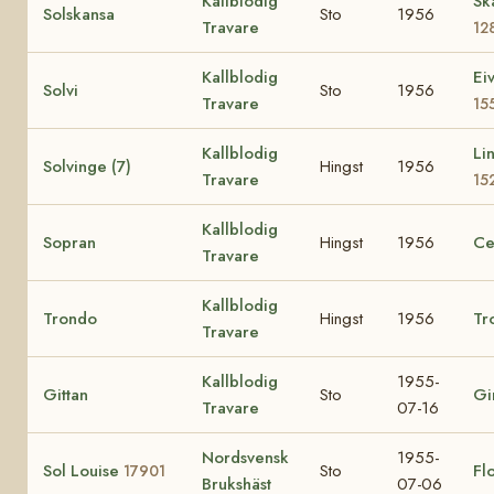
Kallblodig
Sk
Solskansa
Sto
1956
Travare
12
Kallblodig
Ei
Solvi
Sto
1956
Travare
15
Kallblodig
Li
Solvinge (7)
Hingst
1956
Travare
15
Kallblodig
Sopran
Hingst
1956
Ce
Travare
Kallblodig
Trondo
Hingst
1956
Tr
Travare
Kallblodig
1955-
Gittan
Sto
Gi
Travare
07-16
Nordsvensk
1955-
Sol Louise
Sto
Fl
17901
Brukshäst
07-06