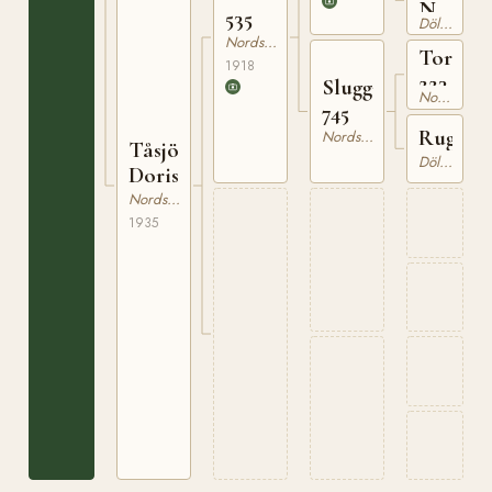
N
535
Dölehäst
464
Nordsvensk Brukshäst
Tor
1918
223
Slugga
Nordsvensk Brukshäst
745
Rugga
Nordsvensk Brukshäst
Tåsjö
Dölehäst
Doris
Nordsvensk Brukshäst
1935