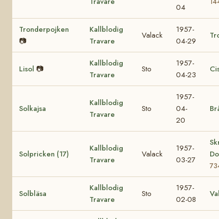
Travare
14
04
Tronderpojken
Kallblodig
1957-
Valack
Tr
📷
Travare
04-29
Kallblodig
1957-
Lisol
📷
Sto
Ci
Travare
04-23
1957-
Kallblodig
Solkajsa
Sto
04-
Br
Travare
20
Sk
Kallblodig
1957-
Solpricken (17)
Valack
Do
Travare
03-27
73
Kallblodig
1957-
Solbläsa
Sto
Va
Travare
02-08