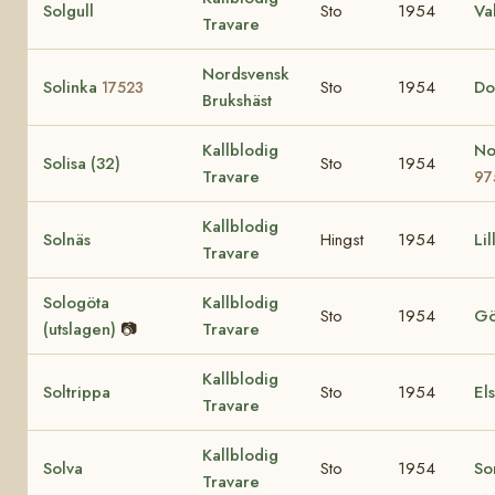
Solgull
Sto
1954
Va
Travare
Nordsvensk
Solinka
Sto
1954
Do
17523
Brukshäst
Kallblodig
No
Solisa (32)
Sto
1954
Travare
97
Kallblodig
Solnäs
Hingst
1954
Li
Travare
Sologöta
Kallblodig
Sto
1954
Gö
(utslagen)
📷
Travare
Kallblodig
Soltrippa
Sto
1954
El
Travare
Kallblodig
Solva
Sto
1954
So
Travare