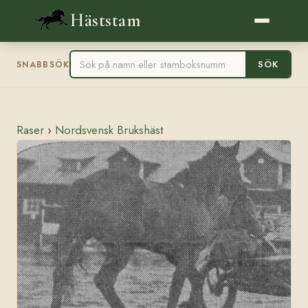
Häststam
SÖK
SNABBSÖK
Raser
›
Nordsvensk Brukshäst