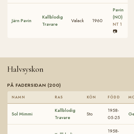
Pavin
Kallblodig
(NO)
Järn Pavin
Valack
1960
Travare
NT 1
📷
Halvsyskon
PÅ FADERSIDAN (200)
NAMN
RAS
KÖN
FÖDD
M
Kallblodig
1958-
Sol Mimmi
Sto
Ge
Travare
05-25
1958-