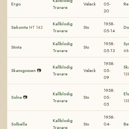
Kallblodig
Ergo
Valack
05-
Re
Travare
20
Kallblodig
1958-
Sekonita
Sto
Do
NT 142
Travare
05-14
Kallblodig
1958-
Sy
Stinta
Sto
Travare
05-13
68
1958-
Kallblodig
Sk
Skansgossen
📷
Valack
05-
Travare
12
09
1958-
Kallblodig
El
Solna
📷
Sto
05-
Travare
13
05
1958-
Kallblodig
Solbella
Sto
04-
Be
Travare