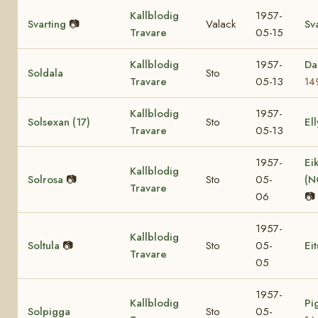
Kallblodig
1957-
Svarting
📷
Valack
Sv
Travare
05-15
Kallblodig
1957-
Da
Soldala
Sto
Travare
05-13
14
Kallblodig
1957-
Solsexan (17)
Sto
Ell
Travare
05-13
1957-
Ei
Kallblodig
Solrosa
📷
Sto
05-
(N
Travare
06
📷
1957-
Kallblodig
Soltula
📷
Sto
05-
Eit
Travare
05
1957-
Kallblodig
Pi
Solpigga
Sto
05-