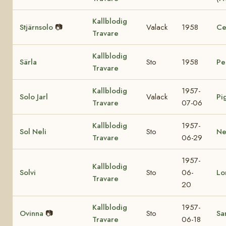
Kallblodig
Stjärnsolo
📷
Valack
1958
Ce
Travare
Kallblodig
Särla
Sto
1958
Pe
Travare
Kallblodig
1957-
Solo Jarl
Valack
Pi
Travare
07-06
Kallblodig
1957-
Sol Neli
Sto
Ne
Travare
06-29
1957-
Kallblodig
Solvi
Sto
06-
Lo
Travare
20
Kallblodig
1957-
Ovinna
📷
Sto
Sa
Travare
06-18