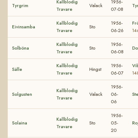
Kallblodig
1956-
Tyrgrim
Valack
Ty
Travare
07-08
Kallblodig
1956-
Fr
Eivinsamba
Sto
Travare
06-26
14
Kallblodig
1956-
Solböna
Sto
Do
Travare
06-08
Kallblodig
1956-
Vi
Sälle
Hingst
Travare
06-07
14
1956-
Kallblodig
Solgusten
Valack
06-
Ste
Travare
06
1956-
Kallblodig
Solaina
Sto
05-
Ro
Travare
20