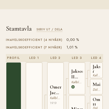
Stamtavla
SKRIV UT / DELA
0,00 %
INAVELSKOEFFICIENT (4 NIVÅER)
1,01 %
INAVELSKOEFFICIENT (7 NIVÅER)
PROFIL
LED 1
LED 2
LED 3
LED 4
Jakson
Jakson
(NO)
Kallblodig Travare
II
T-
(NO)
Kallblodig Travare
42
Maia
Omer-
Dölehäst
Jackson
(NO)
Kallblodig Travare
Omer
1919
II
Minerva
Dölehäst