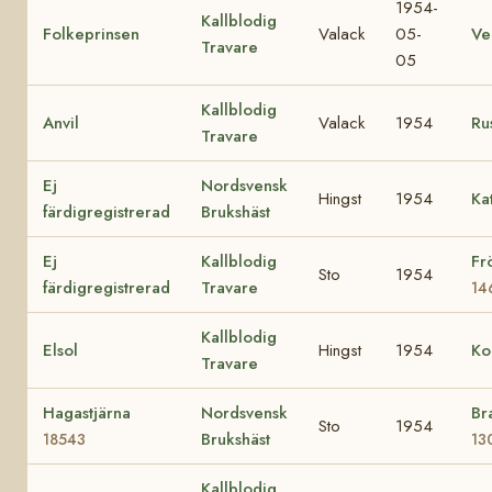
1954-
Kallblodig
Folkeprinsen
Valack
05-
V
Travare
05
Kallblodig
Anvil
Valack
1954
Ru
Travare
Ej
Nordsvensk
Hingst
1954
Ka
färdigregistrerad
Brukshäst
Ej
Kallblodig
Fr
Sto
1954
färdigregistrerad
Travare
14
Kallblodig
Elsol
Hingst
1954
Ko
Travare
Hagastjärna
Nordsvensk
Br
Sto
1954
Brukshäst
18543
13
Kallblodig