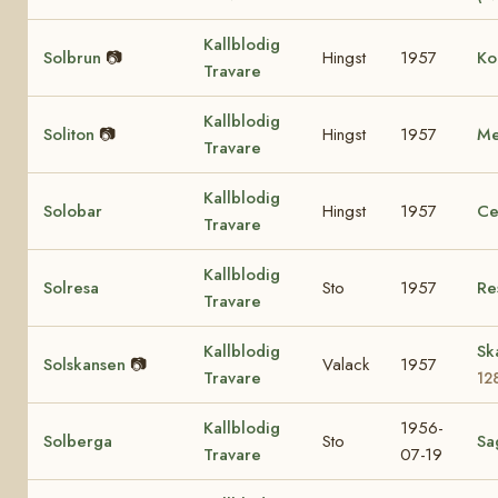
Kallblodig
Solbrun
📷
Hingst
1957
Ko
Travare
Kallblodig
Soliton
📷
Hingst
1957
Me
Travare
Kallblodig
Solobar
Hingst
1957
Ce
Travare
Kallblodig
Solresa
Sto
1957
Re
Travare
Kallblodig
Sk
Solskansen
📷
Valack
1957
Travare
12
Kallblodig
1956-
Solberga
Sto
Sa
Travare
07-19