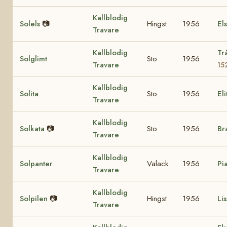
Kallblodig
Solels
📷
Hingst
1956
El
Travare
Kallblodig
Tr
Solglimt
Sto
1956
Travare
15
Kallblodig
Solita
Sto
1956
El
Travare
Kallblodig
Solkata
📷
Sto
1956
Br
Travare
Kallblodig
Solpanter
Valack
1956
Pi
Travare
Kallblodig
Solpilen
📷
Hingst
1956
Lis
Travare