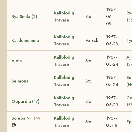
1957-
Kallblodig
Ry
Rya Smila (2)
Sto
06-
Travare
13
09
Kallblodig
1957-
Kardemumma
Valack
Ty
Travare
05-28
Kallblodig
1957-
Aj
Ajola
Sto
Travare
05-24
13
Kallblodig
1957-
Se
Seimona
Sto
Travare
05-24
(N
Kallblodig
1957-
Ce
Gepardia (17)
Sto
Travare
05-23
15
Solepa
Kallblodig
1957-
NT 149
Sto
E
📷
Travare
05-18