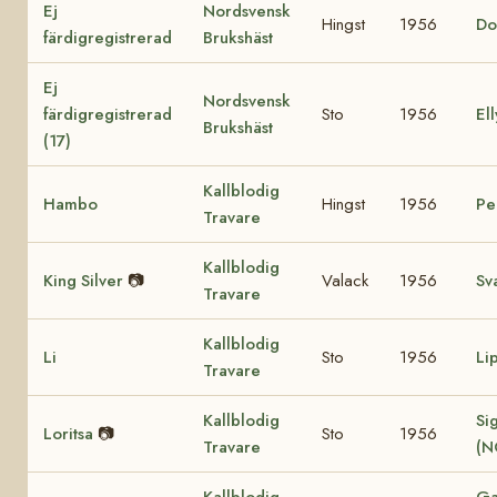
Ej
Nordsvensk
Hingst
1956
Do
färdigregistrerad
Brukshäst
Ej
Nordsvensk
färdigregistrerad
Sto
1956
Ell
Brukshäst
(17)
Kallblodig
Hambo
Hingst
1956
Pe
Travare
Kallblodig
King Silver
📷
Valack
1956
Sv
Travare
Kallblodig
Li
Sto
1956
Li
Travare
Kallblodig
Sig
Loritsa
📷
Sto
1956
Travare
(N