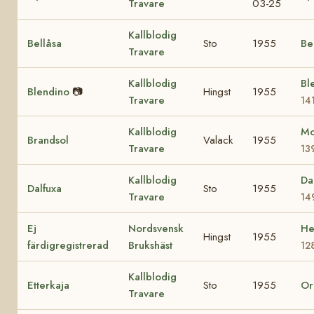
Travare
03-25
Kallblodig
Bellåsa
Sto
1955
Be
Travare
Kallblodig
Ble
Blendino
📷
Hingst
1955
Travare
14
Kallblodig
Mo
Brandsol
Valack
1955
Travare
13
Kallblodig
Da
Dalfuxa
Sto
1955
Travare
14
Ej
Nordsvensk
He
Hingst
1955
färdigregistrerad
Brukshäst
12
Kallblodig
Etterkaja
Sto
1955
Or
Travare