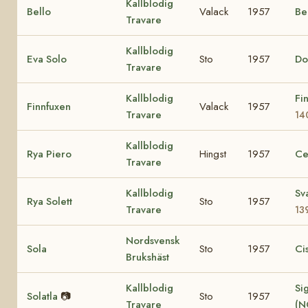
Kallblodig
Bello
Valack
1957
Be
Travare
Kallblodig
Eva Solo
Sto
1957
Do
Travare
Kallblodig
Fi
Finnfuxen
Valack
1957
Travare
14
Kallblodig
Rya Piero
Hingst
1957
Ce
Travare
Kallblodig
Sv
Rya Solett
Sto
1957
Travare
13
Nordsvensk
Sola
Sto
1957
Ci
Brukshäst
Kallblodig
Sig
Solatla
📷
Sto
1957
Travare
(N