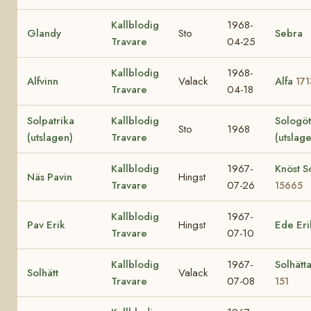
Kallblodig
1968-
Glandy
Sto
Sebra
Travare
04-25
Kallblodig
1968-
Alfvinn
Valack
Alfa
171
Travare
04-18
Solpatrika
Kallblodig
Sologö
Sto
1968
(utslagen)
Travare
(utslag
Kallblodig
1967-
Knöst So
Näs Pavin
Hingst
Travare
07-26
15665
Kallblodig
1967-
Pav Erik
Hingst
Ede Eri
Travare
07-10
Kallblodig
1967-
Solhätt
Solhätt
Valack
Travare
07-08
151