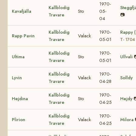
1970-
Kallblodig
Steggfjä
Kavafjälla
Sto
05-
Travare
📷
04
Kallblodig
1970-
Rappy 
Rapp Pavin
Valack
Travare
05-01
T- 1704
Kallblodig
1970-
Ultima
Sto
Ullvali
Travare
05-01
Kallblodig
1970-
Lyvin
Valack
Solldy
Travare
04-28
Kallblodig
1970-
Hejdina
Sto
Hejdy

Travare
04-25
Kallblodig
1970-
Plirion
Valack
Milora
Travare
04-25