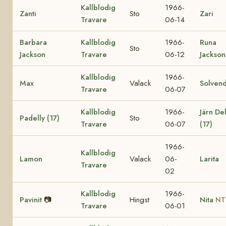
Kallblodig
1966-
Zanti
Sto
Zari
Travare
06-14
Barbara
Kallblodig
1966-
Runa
Sto
Jackson
Travare
06-12
Jackson
Kallblodig
1966-
Max
Valack
Solvend
Travare
06-07
Kallblodig
1966-
Järn Del
Padelly (17)
Sto
Travare
06-07
(17)
1966-
Kallblodig
Lamon
Valack
06-
Larita
Travare
02
Kallblodig
1966-
Pavinit
📷
Hingst
Nita
NT
Travare
06-01