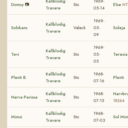
Kallblodig
1969-
Domsy
📷
Sto
Else
NT
Travare
05-14
1969-
Kallblodig
Solskans
Valack
05-
Soleja
Travare
09
1969-
Kallblodig
Tevi
Sto
05-
Teresia
Travare
05
Kallblodig
1968-
Plenti B.
Sto
Plenti
Travare
07-16
Kallblodig
1968-
Narvbr
Narva Pavissa
Sto
Travare
07-15
18264
Kallblodig
1968-
Mimsi
Sto
Sol Mi
Travare
07-03