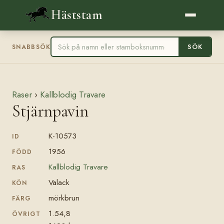
Häststam
SÖK
SNABBSÖK
Raser
›
Kallblodig Travare
Stjärnpavin
K-10573
ID
1956
FÖDD
Kallblodig Travare
RAS
Valack
KÖN
mörkbrun
FÄRG
1.54,8
ÖVRIGT