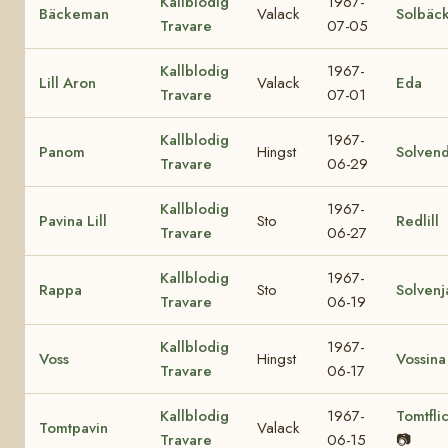
Kallblodig
1967-
Bäckeman
Valack
Solbäc
Travare
07-05
Kallblodig
1967-
Lill Aron
Valack
Eda
Travare
07-01
Kallblodig
1967-
Panom
Hingst
Solvend
Travare
06-29
Kallblodig
1967-
Pavina Lill
Sto
Redlill
Travare
06-27
Kallblodig
1967-
Rappa
Sto
Solvenj
Travare
06-19
Kallblodig
1967-
Voss
Hingst
Vossina
Travare
06-17
Kallblodig
1967-
Tomtfli
Tomtpavin
Valack
Travare
06-15
📷