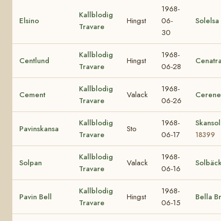
1968-
Kallblodig
Elsino
Hingst
06-
Solelsa
Travare
30
Kallblodig
1968-
Centlund
Hingst
Cenatr
Travare
06-28
Kallblodig
1968-
Cement
Valack
Cerene
Travare
06-26
Kallblodig
1968-
Skansol
Pavinskansa
Sto
Travare
06-17
18399
Kallblodig
1968-
Solpan
Valack
Solbäc
Travare
06-16
Kallblodig
1968-
Pavin Bell
Hingst
Bella B
Travare
06-15