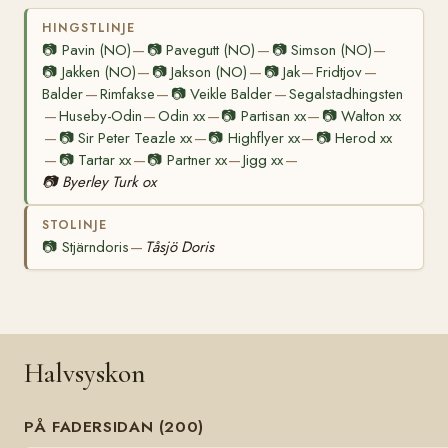
HINGSTLINJE
📷
Pavin (NO)
📷
Pavegutt (NO)
📷
Simson (NO)
—
—
—
📷
Jakken (NO)
📷
Jakson (NO)
📷
Jak
Fridtjov
—
—
—
—
Balder
Rimfakse
📷
Veikle Balder
Segalstadhingsten
—
—
—
Huseby-Odin
Odin xx
📷
Partisan xx
📷
Walton xx
—
—
—
—
📷
Sir Peter Teazle xx
📷
Highflyer xx
📷
Herod xx
—
—
—
📷
Tartar xx
📷
Partner xx
Jigg xx
—
—
—
—
📷
Byerley Turk ox
STOLINJE
📷
Stjärndoris
Tåsjö Doris
—
Halvsyskon
PÅ FADERSIDAN (200)