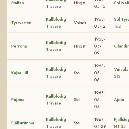
Staffan
Hingst
Sol Nel
Travare
05-15
Kallblodig
1968-
Sol Tyr
Tyrsvarten
Valack
Travare
05-12
162
1968-
Kallblodig
Perrong
Hingst
05-
Glandi
Travare
09
1968-
Kallblodig
Vinvol
Kajsa Lill
Sto
05-
Travare
213
06
1968-
Kallblodig
Pajona
Sto
05-
Ajola
Travare
03
Kallblodig
1968-
Fjällst
Fjällstrimma
Sto
Travare
04-29
NT 35