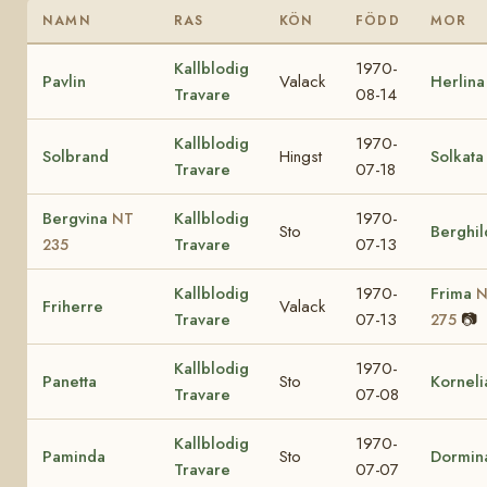
NAMN
RAS
KÖN
FÖDD
MOR
Kallblodig
1970-
Pavlin
Valack
Herlina
Travare
08-14
Kallblodig
1970-
Solbrand
Hingst
Solkata
Travare
07-18
Bergvina
Kallblodig
1970-
NT
Sto
Berghil
Travare
07-13
235
Kallblodig
1970-
Frima
N
Friherre
Valack
Travare
07-13
📷
275
Kallblodig
1970-
Panetta
Sto
Korneli
Travare
07-08
Kallblodig
1970-
Paminda
Sto
Dormin
Travare
07-07