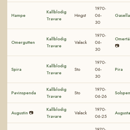
1970-
Kallblodig
Hampe
Hingst
06-
Gasella
Travare
30
1970-
Kallblodig
Omertä
Omergutten
Valack
06-
Travare
📷
30
1970-
Kallblodig
Spira
Sto
06-
Pira
Travare
30
Kallblodig
1970-
Pavinspenda
Sto
Solspe
Travare
06-26
Kallblodig
1970-
Augustin
📷
Valack
August
Travare
06-25
1970-