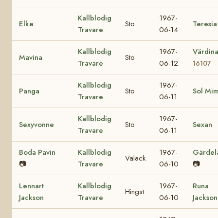
Kallblodig
1967-
Elke
Sto
Teresia
Travare
06-14
Kallblodig
1967-
Värdin
Mavina
Sto
Travare
06-12
16107
Kallblodig
1967-
Panga
Sto
Sol Mi
Travare
06-11
Kallblodig
1967-
Sexyvonne
Sto
Sexan
Travare
06-11
Boda Pavin
Kallblodig
1967-
Gärdel
Valack
📷
Travare
06-10
📷
Lennart
Kallblodig
1967-
Runa
Hingst
Jackson
Travare
06-10
Jackson