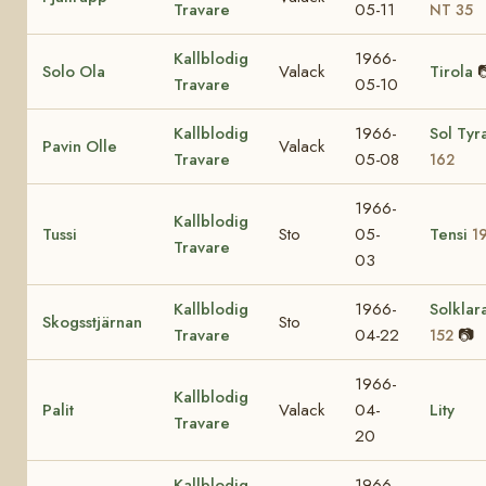
Travare
05-11
NT 35
Kallblodig
1966-
Solo Ola
Valack
Tirola

Travare
05-10
Kallblodig
1966-
Sol Tyr
Pavin Olle
Valack
Travare
05-08
162
1966-
Kallblodig
Tussi
Sto
05-
Tensi
1
Travare
03
Kallblodig
1966-
Solklar
Skogsstjärnan
Sto
Travare
04-22
📷
152
1966-
Kallblodig
Palit
Valack
04-
Lity
Travare
20
Kallblodig
1966-