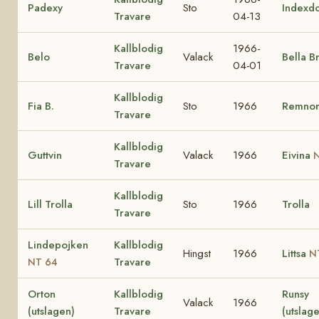
Padexy
Sto
Indexd
Travare
04-13
Kallblodig
1966-
Belo
Valack
Bella B
Travare
04-01
Kallblodig
Fia B.
Sto
1966
Remno
Travare
Kallblodig
Guttvin
Valack
1966
Eivina
N
Travare
Kallblodig
Lill Trolla
Sto
1966
Trolla
Travare
Lindepojken
Kallblodig
Hingst
1966
Littsa
N
Travare
NT 64
Orton
Kallblodig
Runsy
Valack
1966
(utslagen)
Travare
(utslag