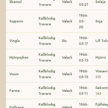
Skansol
Valack
Soleja
Travare
05-21
1966-
Kallblodig
Sojpavin
Valack
05-
Soja
Travare
20
Kallblodig
1966-
Vingla
Sto
Lill Tol
Travare
05-17
Kallblodig
1966-
Mjörpojken
Valack
Mjörvi
Travare
05-15
Kallblodig
1966-
Vossev
Vossir
Valack
Travare
05-15
215
Kallblodig
1966-
Sekoni
Farme
Valack
Travare
05-11
142
Kallblodig
1966-
Fjällst
Fjällrapp
Valack