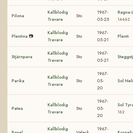
Kallblodig
1967-
Ragna-L
Pilona
Sto
Travare
05-25
14462
Kallblodig
1967-
Plentina
📷
Sto
Plenti
Travare
05-21
Kallblodig
1967-
Stjärnpava
Sto
Steggst
Travare
05-21
1967-
Kallblodig
Parika
Sto
05-
Sol Nel
Travare
20
1967-
Kallblodig
Sol Tyr
Patea
Sto
05-
Travare
162
20
Kallblodig
1967-
Panel
Valack
Korneli