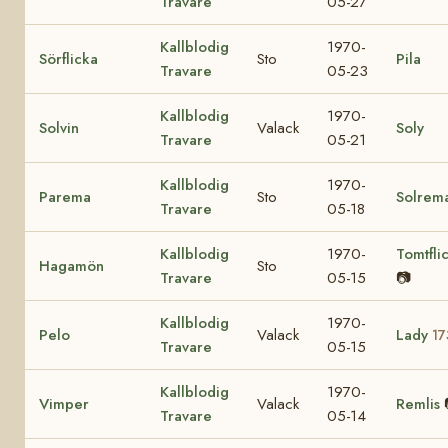
Travare
05-27
Kallblodig
1970-
Sörflicka
Sto
Pila
Travare
05-23
Kallblodig
1970-
Solvin
Valack
Soly
Travare
05-21
Kallblodig
1970-
Parema
Sto
Solrem
Travare
05-18
Kallblodig
1970-
Tomtfli
Hagamön
Sto
Travare
05-15
📷
Kallblodig
1970-
Pelo
Valack
Lady
17
Travare
05-15
Kallblodig
1970-
Vimper
Valack
Remlis
Travare
05-14