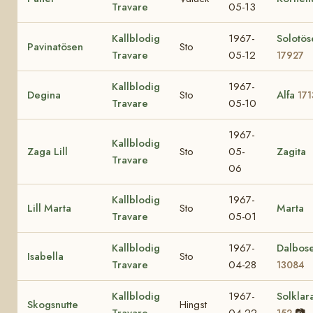
Travare
05-13
Kallblodig
1967-
Solotös
Pavinatösen
Sto
Travare
05-12
17927
Kallblodig
1967-
Degina
Sto
Alfa
171
Travare
05-10
1967-
Kallblodig
Zaga Lill
Sto
05-
Zagita
Travare
06
Kallblodig
1967-
Lill Marta
Sto
Marta
Travare
05-01
Kallblodig
1967-
Dalbos
Isabella
Sto
Travare
04-28
13084
Kallblodig
1967-
Solklar
Skogsnutte
Hingst
Travare
04-22
📷
152