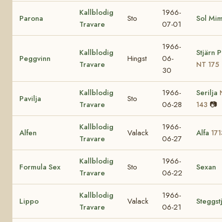
Kallblodig
1966-
Parona
Sto
Sol Mi
Travare
07-01
1966-
Kallblodig
Stjärn 
Peggvinn
Hingst
06-
Travare
NT 175
30
Kallblodig
1966-
Serilja
Pavilja
Sto
Travare
06-28
📷
143
Kallblodig
1966-
Alfen
Valack
Alfa
171
Travare
06-27
Kallblodig
1966-
Formula Sex
Sto
Sexan
Travare
06-22
Kallblodig
1966-
Lippo
Valack
Steggst
Travare
06-21