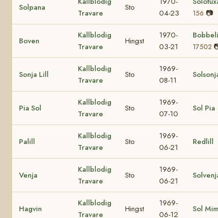
Kallblodig
1970-
Solofu
Solpana
Sto
Travare
04-23
📷
156
Kallblodig
1970-
Bobbel
Boven
Hingst
Travare
03-21

17502
Kallblodig
1969-
Sonja Lill
Sto
Solsonj
Travare
08-11
Kallblodig
1969-
Pia Sol
Sto
Sol Pia
Travare
07-10
Kallblodig
1969-
Palill
Sto
Redlill
Travare
06-21
Kallblodig
1969-
Venja
Sto
Solvenj
Travare
06-21
Kallblodig
1969-
Hagvin
Hingst
Sol Mi
Travare
06-12