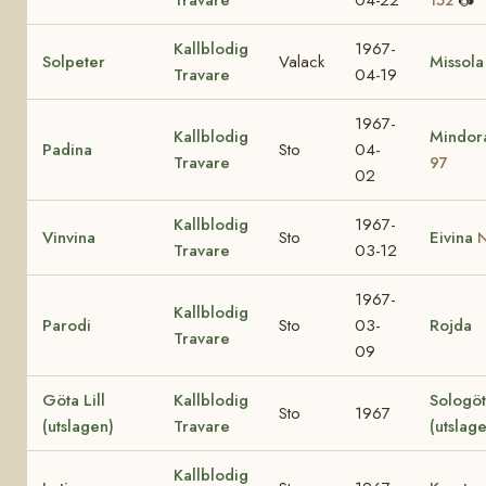
Kallblodig
1967-
Solpeter
Valack
Missola
Travare
04-19
1967-
Kallblodig
Mindo
Padina
Sto
04-
Travare
97
02
Kallblodig
1967-
Vinvina
Sto
Eivina
N
Travare
03-12
1967-
Kallblodig
Parodi
Sto
03-
Rojda
Travare
09
Göta Lill
Kallblodig
Sologö
Sto
1967
(utslagen)
Travare
(utslag
Kallblodig