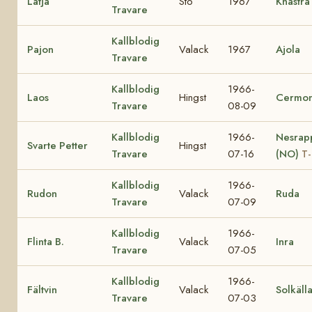
Latja
Sto
1967
Knastra
Travare
Kallblodig
Pajon
Valack
1967
Ajola
Travare
Kallblodig
1966-
Laos
Hingst
Cermon
Travare
08-09
Kallblodig
1966-
Nesrap
Svarte Petter
Hingst
Travare
07-16
(NO)
T-
Kallblodig
1966-
Rudon
Valack
Ruda
Travare
07-09
Kallblodig
1966-
Flinta B.
Valack
Inra
Travare
07-05
Kallblodig
1966-
Fältvin
Valack
Solkäll
Travare
07-03