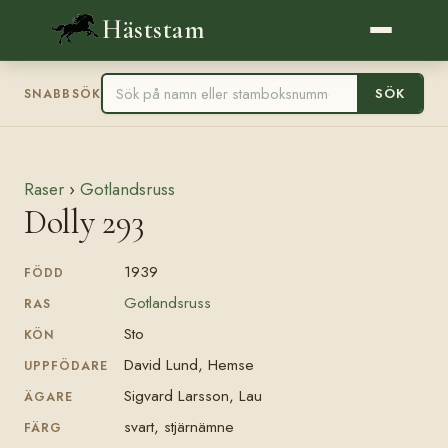
Häststam
SÖK
SNABBSÖK
Raser
›
Gotlandsruss
Dolly 293
1939
FÖDD
Gotlandsruss
RAS
Sto
KÖN
David Lund, Hemse
UPPFÖDARE
Sigvard Larsson, Lau
ÄGARE
svart, stjärnämne
FÄRG