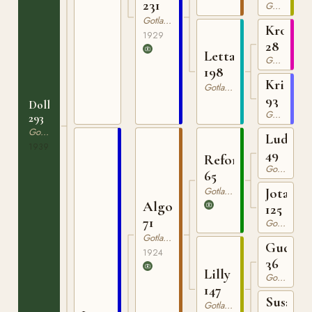
231
Gotlandsruss
Gotlandsruss
Kron
1929
28
Letta
Gotlandsruss
198
Kristin
Gotlandsruss
93
Dolly
Gotlandsruss
293
Gotlandsruss
Ludde
1939
49
Reform
Gotlandsruss
65
Gotlandsruss
Jota
Algo
125
71
Gotlandsruss
Gotlandsruss
Gudma
1924
36
Lilly
Gotlandsruss
147
Susann
Gotlandsruss