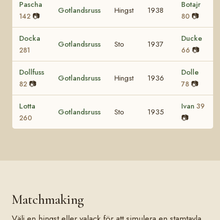
Pascha
Botajr
Gotlandsruss
Hingst
1938
📷
📷
142
80
Docka
Ducke
Gotlandsruss
Sto
1937
📷
281
66
Dollfuss
Dolle
Gotlandsruss
Hingst
1936
📷
📷
82
78
Lotta
Ivan
39
Gotlandsruss
Sto
1935
📷
260
Matchmaking
Välj en hingst eller valack för att simulera en stamtavla