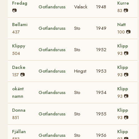
Fredag
Kurre
Gotlandsruss
Valack
1948
📷
📷
83
Bellami
Natt
Gotlandsruss
Sto
1949
📷
437
100
Klippy
Klipp
Gotlandsruss
Sto
1952
📷
504
93
Dacke
Klipp
Gotlandsruss
Hingst
1953
📷
📷
157
93
okänt
Klipp
Gotlandsruss
Sto
1954
namn
📷
93
Donna
Klipp
Gotlandsruss
Sto
1955
📷
851
93
Fjällan
Klipp
Gotlandsruss
Sto
1956
📷
583
93