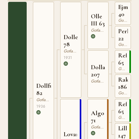
Ejmund
40
Olle
Gotlandsruss
III 63
Gotlandsruss
Perla
Dolle
22
78
Gotlandsruss
Gotlandsruss
Reform
1931
65
Dolla
Gotlandsruss
207
Rakel
Gotlandsruss
Dollfuss
186
82
Gotlandsruss
Gotlandsruss
Reform
1936
65
Algo
Gotlandsruss
71
Gotlandsruss
Lilly
Lovan
147