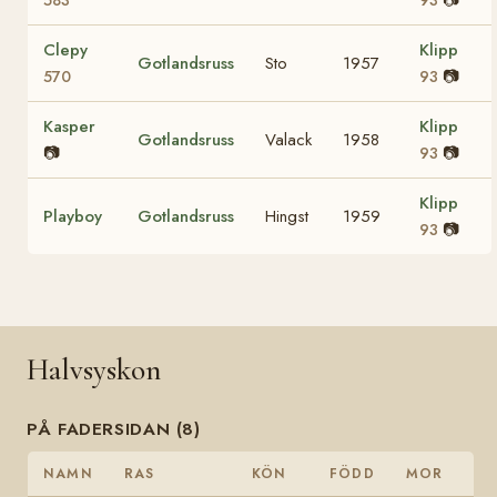
Clepy
Klipp
Gotlandsruss
Sto
1957
📷
570
93
Kasper
Klipp
Gotlandsruss
Valack
1958
📷
📷
93
Klipp
Playboy
Gotlandsruss
Hingst
1959
📷
93
Halvsyskon
PÅ FADERSIDAN (8)
NAMN
RAS
KÖN
FÖDD
MOR