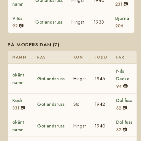
Gotlandsruss
Hingst
1940
namn
📷
231
Vitus
Björna
Gotlandsruss
Hingst
1938
📷
92
206
PÅ MODERSIDAN (7)
NAMN
RAS
KÖN
FÖDD
FAR
Nils
okänt
Gotlandsruss
Hingst
1946
Dacke
namn
📷
94
Kedi
Dollfuss
Gotlandsruss
Sto
1942
📷
📷
331
82
okänt
Dollfuss
Gotlandsruss
Hingst
1940
namn
📷
82