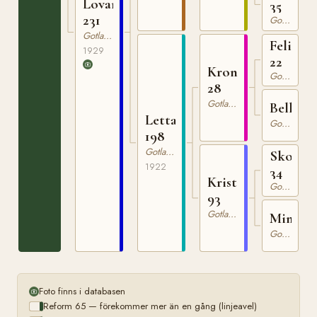
Lovan
35
231
Gotlandsruss
Gotlandsruss
Felix
1929
22
Kron
Gotlandsruss
28
Gotlandsruss
Bella
Letta
Gotlandsruss
198
Gotlandsruss
Skote
1922
34
Kristina
Gotlandsruss
93
Gotlandsruss
Mina
Gotlandsruss
Foto finns i databasen
Reform 65 — förekommer mer än en gång (linjeavel)