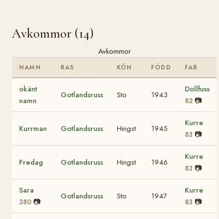
Avkommor (14)
Avkommor
NAMN
RAS
KÖN
FÖDD
FAR
okänt
Dollfuss
Gotlandsruss
Sto
1943
namn
📷
82
Kurre
Kurrman
Gotlandsruss
Hingst
1945
📷
83
Kurre
Fredag
Gotlandsruss
Hingst
1946
📷
83
Sara
Kurre
Gotlandsruss
Sto
1947
📷
📷
380
83