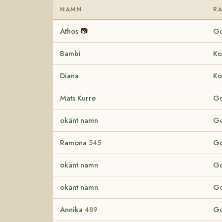
NAMN
R
Athos
📷
Go
Bambi
Ko
Diana
Ko
Mats Kurre
Go
okänt namn
Go
Ramona
Go
545
okänt namn
Go
okänt namn
Go
Annika
Go
489