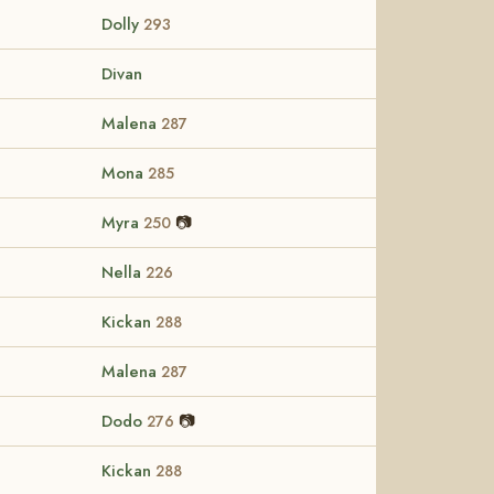
Dolly
293
Divan
Malena
287
Mona
285
Myra
📷
250
Nella
226
Kickan
288
Malena
287
Dodo
📷
276
Kickan
288