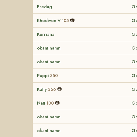
Fredag
Go
Khediven V
📷
Go
105
Kurriana
Go
okänt namn
Go
okänt namn
Go
Puppi
Go
350
Kätty
📷
Go
366
Natt
📷
Go
100
okänt namn
Go
okänt namn
Go