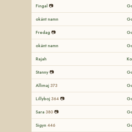
Fingal
📷
Go
okänt namn
Go
Fredag
📷
Go
okänt namn
Go
Rajah
Ko
Stanny
📷
Go
Allimaj
Go
373
Lillyboj
📷
Go
364
Sara
📷
Go
380
Sigyn
Go
446