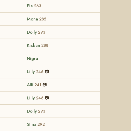
Fia
263
Mona
285
Dolly
293
Kickan
288
Nigra
Lilly
📷
246
Alli
📷
241
Lilly
📷
246
Dolly
293
Stina
292