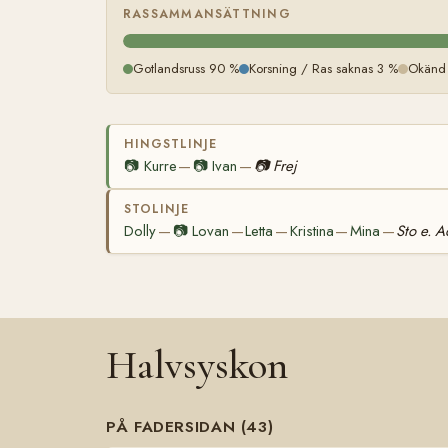
RASSAMMANSÄTTNING
Gotlandsruss 90 %
Korsning / Ras saknas 3 %
Okänd
HINGSTLINJE
📷
Kurre
📷
Ivan
📷
Frej
—
—
STOLINJE
Dolly
📷
Lovan
Letta
Kristina
Mina
Sto e. 
—
—
—
—
—
Halvsyskon
PÅ FADERSIDAN (43)