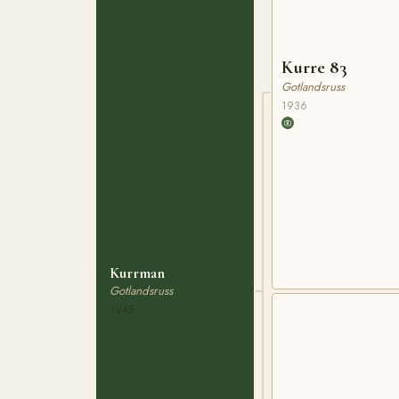
Kurre 83
Gotlandsruss
1936
Kurrman
Gotlandsruss
1945