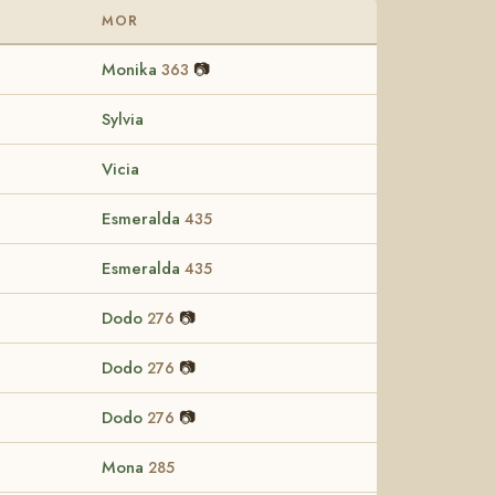
MOR
Monika
📷
363
Sylvia
Vicia
Esmeralda
435
Esmeralda
435
Dodo
📷
276
Dodo
📷
276
Dodo
📷
276
Mona
285