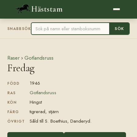
Häststam
SÖK
SNABBSÖK
Raser
›
Gotlandsruss
Fredag
1946
FÖDD
Gotlandsruss
RAS
Hingst
KÖN
tigrerad, stjärn
FÄRG
Såld till S. Boethius, Danderyd.
ÖVRIGT