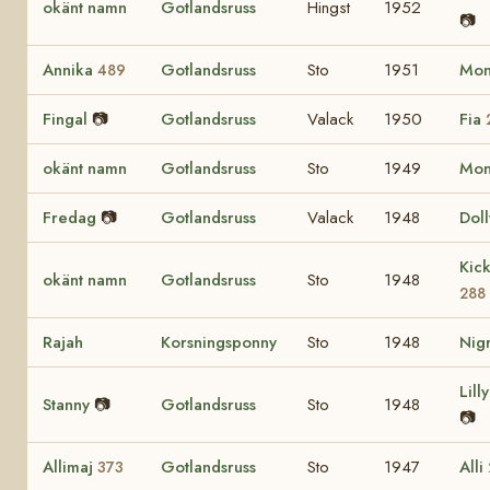
okänt namn
Gotlandsruss
Hingst
1952
📷
Annika
Gotlandsruss
Sto
1951
Mo
489
Fingal
📷
Gotlandsruss
Valack
1950
Fia
okänt namn
Gotlandsruss
Sto
1949
Mo
Fredag
📷
Gotlandsruss
Valack
1948
Dol
Kic
okänt namn
Gotlandsruss
Sto
1948
288
Rajah
Korsningsponny
Sto
1948
Nig
Lill
Stanny
📷
Gotlandsruss
Sto
1948
📷
Allimaj
Gotlandsruss
Sto
1947
Alli
373