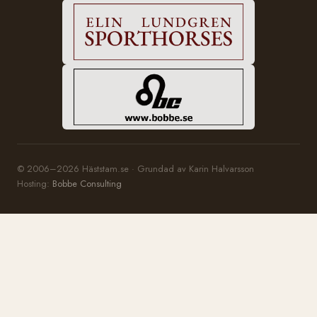
© 2006–2026 Häststam.se · Grundad av Karin Halvarsson
Hosting:
Bobbe Consulting