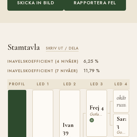
SKICKA IN BILD
RAPPORTERA FEL
Stamtavla
SKRIV UT / DELA
6,25 %
INAVELSKOEFFICIENT (4 NIVÅER)
11,79 %
INAVELSKOEFFICIENT (7 NIVÅER)
PROFIL
LED 1
LED 2
LED 3
LED 4
okänd
russhings
Frej 4
Gotlandsruss
Sara
Ivan
3
39
Gotlandsruss