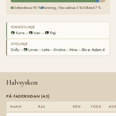
Gotlandsruss 90 %
Korsning / Ras saknas 3 %
Okänd 7 %
HINGSTLINJE
📷
Kurre
📷
Ivan
📷
Frej
—
—
STOLINJE
Dolly
📷
Lovan
Letta
Kristina
Mina
Sto e. Adam 6
—
—
—
—
—
Halvsyskon
PÅ FADERSIDAN (43)
NAMN
RAS
KÖN
FÖDD
MO