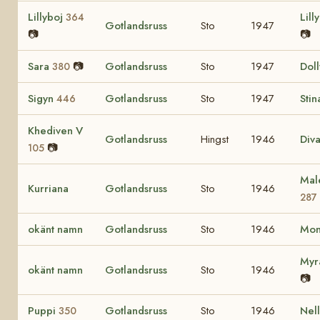
Lillyboj
Lill
364
Gotlandsruss
Sto
1947
📷
📷
Sara
📷
Gotlandsruss
Sto
1947
Dol
380
Sigyn
Gotlandsruss
Sto
1947
Sti
446
Khediven V
Gotlandsruss
Hingst
1946
Div
📷
105
Mal
Kurriana
Gotlandsruss
Sto
1946
287
okänt namn
Gotlandsruss
Sto
1946
Mo
My
okänt namn
Gotlandsruss
Sto
1946
📷
Puppi
Gotlandsruss
Sto
1946
Nel
350