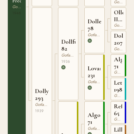
Fredag
Gotlandsruss
Gotlandsruss
Olle
1946
III
Dolle
63
Gotlandsruss
78
Gotlandsruss
Dolla
Dollfuss
207
82
Gotlandsruss
Gotlandsruss
Algo
1936
71
Lovan
Gotlandsruss
231
Gotlandsruss
Letta
198
Dolly
Gotlandsruss
293
Gotlandsruss
Reform
1939
65
Algo
Gotlandsruss
71
Gotlandsruss
Lilly