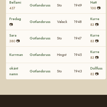
Bellami
Natt
Gotlandsruss
Sto
1949
📷
437
100
Fredag
Kurre
Gotlandsruss
Valack
1948
📷
📷
83
Sara
Kurre
Gotlandsruss
Sto
1947
📷
📷
380
83
Kurre
Kurrman
Gotlandsruss
Hingst
1945
📷
83
okänt
Dollfuss
Gotlandsruss
Sto
1943
namn
📷
82