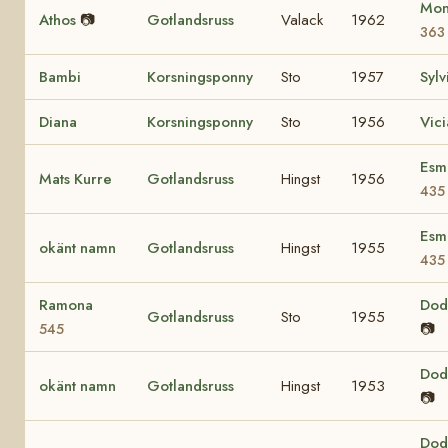
Mon
Athos
📷
Gotlandsruss
Valack
1962
363
Bambi
Korsningsponny
Sto
1957
Sylv
Diana
Korsningsponny
Sto
1956
Vici
Esm
Mats Kurre
Gotlandsruss
Hingst
1956
435
Esm
okänt namn
Gotlandsruss
Hingst
1955
435
Ramona
Do
Gotlandsruss
Sto
1955
📷
545
Do
okänt namn
Gotlandsruss
Hingst
1953
📷
Do