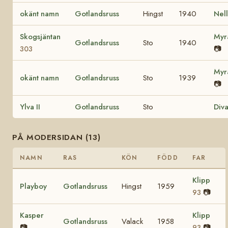
okänt namn
Gotlandsruss
Hingst
1940
Nel
Skogsjäntan
My
Gotlandsruss
Sto
1940
📷
303
My
okänt namn
Gotlandsruss
Sto
1939
📷
Ylva II
Gotlandsruss
Sto
Div
PÅ MODERSIDAN (13)
NAMN
RAS
KÖN
FÖDD
FAR
Klipp
Playboy
Gotlandsruss
Hingst
1959
📷
93
Kasper
Klipp
Gotlandsruss
Valack
1958
📷
📷
93