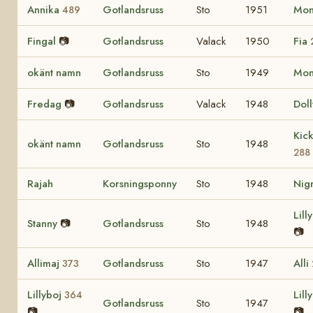
Annika
Gotlandsruss
Sto
1951
Mo
489
Fingal
📷
Gotlandsruss
Valack
1950
Fia
okänt namn
Gotlandsruss
Sto
1949
Mo
Fredag
📷
Gotlandsruss
Valack
1948
Dol
Kic
okänt namn
Gotlandsruss
Sto
1948
288
Rajah
Korsningsponny
Sto
1948
Nig
Lill
Stanny
📷
Gotlandsruss
Sto
1948
📷
Allimaj
Gotlandsruss
Sto
1947
Alli
373
Lillyboj
Lill
364
Gotlandsruss
Sto
1947
📷
📷