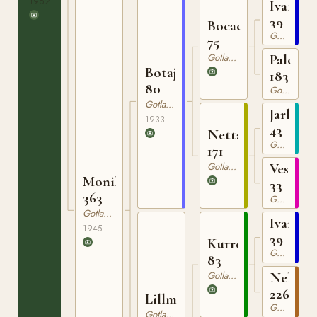
1962
Ivan
39
Bocack
Gotlandsruss
75
Gotlandsruss
Palova
Botajr
183
80
Gotlandsruss
Gotlandsruss
Jarl
1933
43
Netta
Gotlandsruss
171
Gotlandsruss
Vesta
Monika
33
363
Gotlandsruss
Gotlandsruss
Ivan
1945
39
Kurre
Gotlandsruss
83
Gotlandsruss
Nella
226
Lillmona
Gotlandsruss
Gotlandsruss