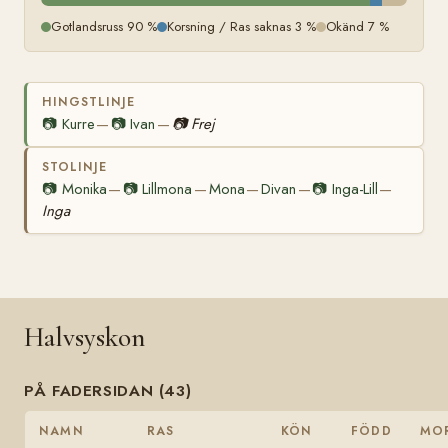
Gotlandsruss 90 %
Korsning / Ras saknas 3 %
Okänd 7 %
HINGSTLINJE
📷
Kurre
📷
Ivan
📷
Frej
—
—
STOLINJE
📷
Monika
📷
Lillmona
Mona
Divan
📷
Inga-Lill
—
—
—
—
—
Inga
Halvsyskon
PÅ FADERSIDAN (43)
NAMN
RAS
KÖN
FÖDD
MO