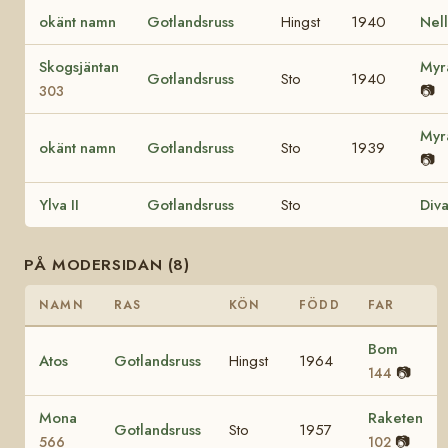
okänt namn
Gotlandsruss
Hingst
1940
Nel
Skogsjäntan
My
Gotlandsruss
Sto
1940
📷
303
My
okänt namn
Gotlandsruss
Sto
1939
📷
Ylva II
Gotlandsruss
Sto
Div
PÅ MODERSIDAN (8)
NAMN
RAS
KÖN
FÖDD
FAR
Bom
Atos
Gotlandsruss
Hingst
1964
📷
144
Mona
Raketen
Gotlandsruss
Sto
1957
📷
566
102