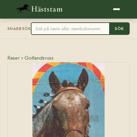
Häststam
SÖK
SNABBSÖK
Raser
›
Gotlandsruss