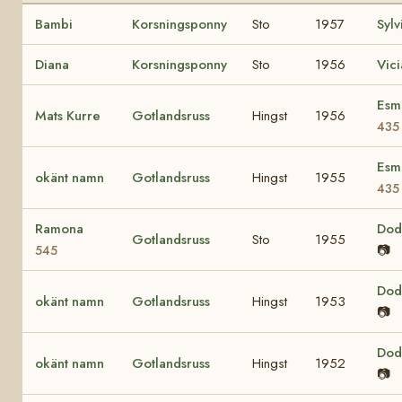
Bambi
Korsningsponny
Sto
1957
Sylv
Diana
Korsningsponny
Sto
1956
Vici
Esm
Mats Kurre
Gotlandsruss
Hingst
1956
435
Esm
okänt namn
Gotlandsruss
Hingst
1955
435
Ramona
Do
Gotlandsruss
Sto
1955
📷
545
Do
okänt namn
Gotlandsruss
Hingst
1953
📷
Do
okänt namn
Gotlandsruss
Hingst
1952
📷