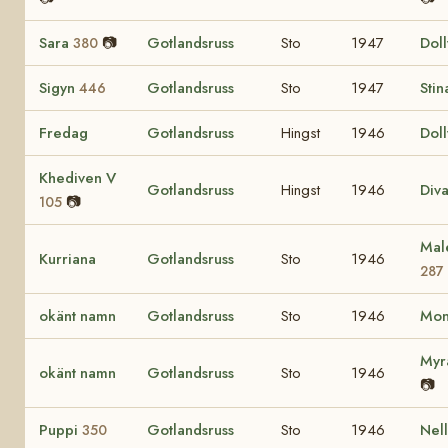
Sara
📷
Gotlandsruss
Sto
1947
Dol
380
Sigyn
Gotlandsruss
Sto
1947
Sti
446
Fredag
Gotlandsruss
Hingst
1946
Dol
Khediven V
Gotlandsruss
Hingst
1946
Div
📷
105
Mal
Kurriana
Gotlandsruss
Sto
1946
287
okänt namn
Gotlandsruss
Sto
1946
Mo
My
okänt namn
Gotlandsruss
Sto
1946
📷
Puppi
Gotlandsruss
Sto
1946
Nel
350