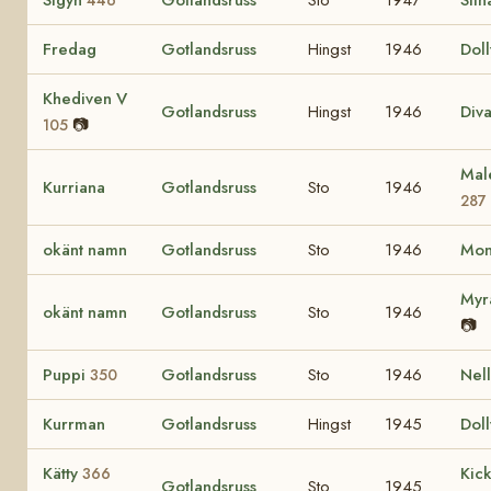
Fredag
Gotlandsruss
Hingst
1946
Dol
Khediven V
Gotlandsruss
Hingst
1946
Div
📷
105
Mal
Kurriana
Gotlandsruss
Sto
1946
287
okänt namn
Gotlandsruss
Sto
1946
Mo
My
okänt namn
Gotlandsruss
Sto
1946
📷
Puppi
Gotlandsruss
Sto
1946
Nel
350
Kurrman
Gotlandsruss
Hingst
1945
Dol
Kätty
Kic
366
Gotlandsruss
Sto
1945