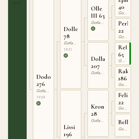
1945
40
Olle
Gotlandsruss
III 63
Gotlandsruss
Perla
Dolle
22
78
Gotlandsruss
Gotlandsruss
Reform
1931
65
Dolla
Gotlandsruss
207
Rakel
Gotlandsruss
Dodo
186
276
Gotlandsruss
Gotlandsruss
Felix
1939
22
Kron
Gotlandsruss
28
Gotlandsruss
Bella
Lissi
Gotlandsruss
196