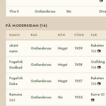
📷
Ylva II
Gotlandsruss
Sto
Div
PÅ MODERSIDAN (14)
NAMN
RAS
KÖN
FÖDD
FAR
okänt
Raketen
Gotlandsruss
Hingst
1959
namn
📷
102
Fogelvik
Gullding
Gotlandsruss
Hingst
1958
Sindbad
📷
108
Fogelvik
Raketen
Gotlandsruss
Hingst
1957
Duke
📷
102
Ramona
Kurre
83
Gotlandsruss
Sto
1955
📷
545