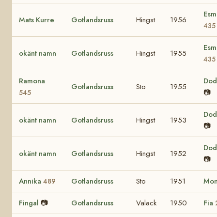
Esm
Mats Kurre
Gotlandsruss
Hingst
1956
435
Esm
okänt namn
Gotlandsruss
Hingst
1955
435
Ramona
Do
Gotlandsruss
Sto
1955
📷
545
Do
okänt namn
Gotlandsruss
Hingst
1953
📷
Do
okänt namn
Gotlandsruss
Hingst
1952
📷
Annika
Gotlandsruss
Sto
1951
Mo
489
Fingal
📷
Gotlandsruss
Valack
1950
Fia