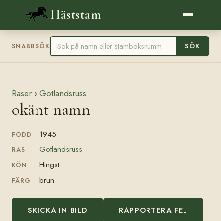
Häststam
SÖK
SNABBSÖK
Raser
›
Gotlandsruss
okänt namn
1945
FÖDD
Gotlandsruss
RAS
Hingst
KÖN
brun
FÄRG
SKICKA IN BILD
RAPPORTERA FEL