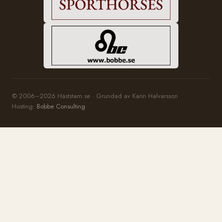
© 2006–2026 Häststam.se · Grundad av Karin Halvarsson
Hosting:
Bobbe Consulting