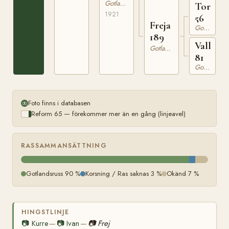
Gotlandsruss
Tor
1921
56
Freja
Gotlandsruss
189
Vally
Gotlandsruss
81
Gotlandsruss
Foto finns i databasen
Reform 65 — förekommer mer än en gång (linjeavel)
RASSAMMANSÄTTNING
Gotlandsruss 90 %
Korsning / Ras saknas 3 %
Okänd 7 %
HINGSTLINJE
📷
Kurre
📷
Ivan
📷
Frej
—
—