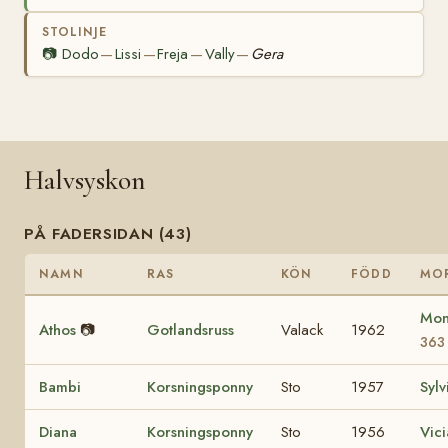
STOLINJE
📷
Dodo
Lissi
Freja
Vally
Gera
—
—
—
—
Halvsyskon
PÅ FADERSIDAN (43)
NAMN
RAS
KÖN
FÖDD
MO
Mon
Athos
📷
Gotlandsruss
Valack
1962
363
Bambi
Korsningsponny
Sto
1957
Sylv
Diana
Korsningsponny
Sto
1956
Vici