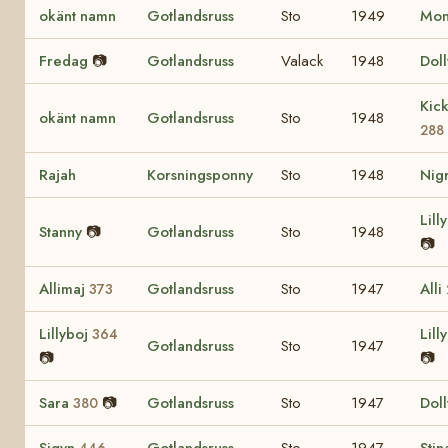
okänt namn
Gotlandsruss
Sto
1949
Mo
Fredag
📷
Gotlandsruss
Valack
1948
Dol
Kic
okänt namn
Gotlandsruss
Sto
1948
288
Rajah
Korsningsponny
Sto
1948
Nig
Lill
Stanny
📷
Gotlandsruss
Sto
1948
📷
Allimaj
Gotlandsruss
Sto
1947
Alli
373
Lillyboj
Lill
364
Gotlandsruss
Sto
1947
📷
📷
Sara
📷
Gotlandsruss
Sto
1947
Dol
380
Sigyn
Gotlandsruss
Sto
1947
Sti
446