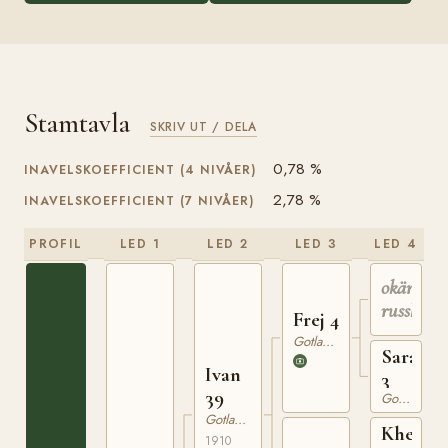
Stamtavla
SKRIV UT / DELA
0,78 %
INAVELSKOEFFICIENT (4 NIVÅER)
2,78 %
INAVELSKOEFFICIENT (7 NIVÅER)
PROFIL
LED 1
LED 2
LED 3
LED 4
okänd
russhings
Frej 4
Gotlandsruss
Sara
Ivan
3
39
Gotlandsruss
Gotlandsruss
Khediv
1910