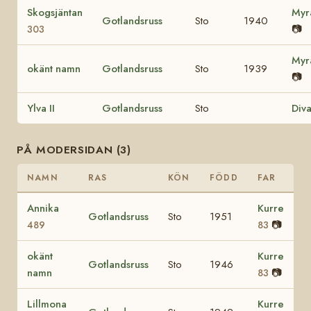
Skogsjäntan
My
Gotlandsruss
Sto
1940
📷
303
My
okänt namn
Gotlandsruss
Sto
1939
📷
Ylva II
Gotlandsruss
Sto
Div
PÅ MODERSIDAN (3)
NAMN
RAS
KÖN
FÖDD
FAR
Annika
Kurre
Gotlandsruss
Sto
1951
📷
489
83
okänt
Kurre
Gotlandsruss
Sto
1946
namn
📷
83
Lillmona
Kurre