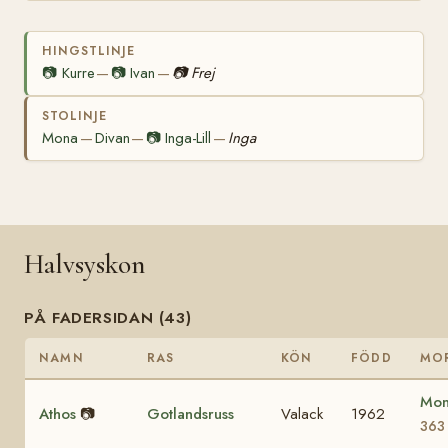
HINGSTLINJE
📷
Kurre
📷
Ivan
📷
Frej
—
—
STOLINJE
Mona
Divan
📷
Inga-Lill
Inga
—
—
—
Halvsyskon
PÅ FADERSIDAN (43)
NAMN
RAS
KÖN
FÖDD
MO
Mon
Athos
📷
Gotlandsruss
Valack
1962
363