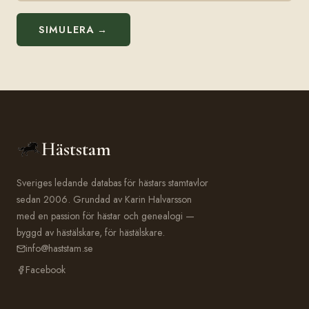
SIMULERA →
Häststam
Sveriges ledande databas för hästars stamtavlor
sedan 2006. Grundad av Karin Halvarsson
med en passion för hästar och genealogi —
byggd av hästälskare, för hästälskare.
info@haststam.se
Facebook