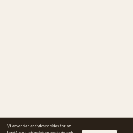
Vi använder analyticscookies för att
förstå hur webbplatsen används och