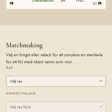
Gotlandsruss
Sto
1942
📷
📷
83
Matchmaking
Välj en hingst eller valack för att simulera en stamtavla
för ett föl med okänt namn som mor.
RAS
HINGST/VALACK