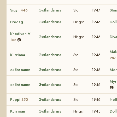
Sigyn
Gotlandsruss
Sto
1947
Sti
446
Fredag
Gotlandsruss
Hingst
1946
Dol
Khediven V
Gotlandsruss
Hingst
1946
Div
📷
105
Mal
Kurriana
Gotlandsruss
Sto
1946
287
okänt namn
Gotlandsruss
Sto
1946
Mo
My
okänt namn
Gotlandsruss
Sto
1946
📷
Puppi
Gotlandsruss
Sto
1946
Nel
350
Kurrman
Gotlandsruss
Hingst
1945
Dol