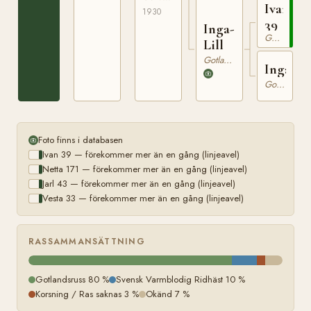
1446
Ivan
1930
39
Inga-
Gotlandsruss
Lill
Gotlandsruss
Inga
Gotlandsruss
Foto finns i databasen
Ivan 39 — förekommer mer än en gång (linjeavel)
Netta 171 — förekommer mer än en gång (linjeavel)
Jarl 43 — förekommer mer än en gång (linjeavel)
Vesta 33 — förekommer mer än en gång (linjeavel)
RASSAMMANSÄTTNING
Gotlandsruss 80 %
Svensk Varmblodig Ridhäst 10 %
Korsning / Ras saknas 3 %
Okänd 7 %