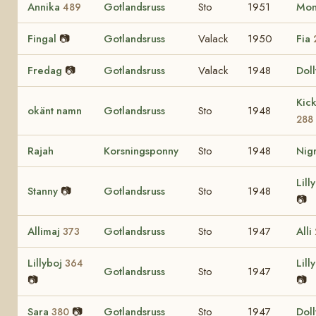
Annika
Gotlandsruss
Sto
1951
Mo
489
Fingal
📷
Gotlandsruss
Valack
1950
Fia
Fredag
📷
Gotlandsruss
Valack
1948
Dol
Kic
okänt namn
Gotlandsruss
Sto
1948
288
Rajah
Korsningsponny
Sto
1948
Nig
Lill
Stanny
📷
Gotlandsruss
Sto
1948
📷
Allimaj
Gotlandsruss
Sto
1947
Alli
373
Lillyboj
Lill
364
Gotlandsruss
Sto
1947
📷
📷
Sara
📷
Gotlandsruss
Sto
1947
Dol
380