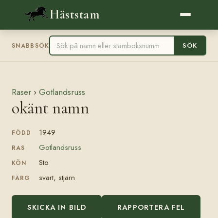
Häststam
SÖK
SNABBSÖK
Raser
›
Gotlandsruss
okänt namn
1949
FÖDD
Gotlandsruss
RAS
Sto
KÖN
svart, stjärn
FÄRG
SKICKA IN BILD
RAPPORTERA FEL