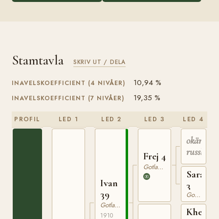
Stamtavla
SKRIV UT / DELA
10,94 %
INAVELSKOEFFICIENT (4 NIVÅER)
19,35 %
INAVELSKOEFFICIENT (7 NIVÅER)
PROFIL
LED 1
LED 2
LED 3
LED 4
okänd
russhings
Frej 4
Gotlandsruss
Sara
Ivan
3
39
Gotlandsruss
Gotlandsruss
Khediv
1910