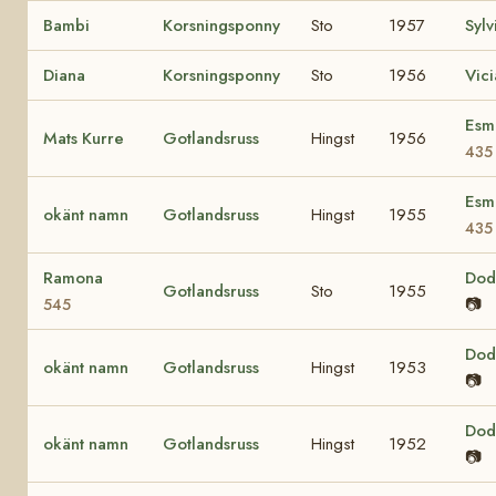
Bambi
Korsningsponny
Sto
1957
Sylv
Diana
Korsningsponny
Sto
1956
Vici
Esm
Mats Kurre
Gotlandsruss
Hingst
1956
435
Esm
okänt namn
Gotlandsruss
Hingst
1955
435
Ramona
Do
Gotlandsruss
Sto
1955
📷
545
Do
okänt namn
Gotlandsruss
Hingst
1953
📷
Do
okänt namn
Gotlandsruss
Hingst
1952
📷