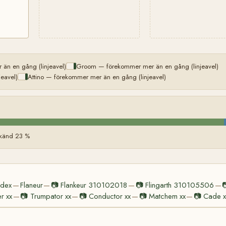
än en gång (linjeavel)
Groom — förekommer mer än en gång (linjeavel)
eavel)
Attino — förekommer mer än en gång (linjeavel)
känd 23 %
ndex
Flaneur
📷
Flankeur 310102018
📷
Flingarth 310105506

—
—
—
—
r xx
📷
Trumpator xx
📷
Conductor xx
📷
Matchem xx
📷
Cade x
—
—
—
—