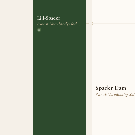
Lill-Spader
Svensk Varmblodig Ridhäst
Spader Dam
Svensk Varmblodig Rid