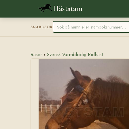
Häststam
SNABBSÖK
Raser
›
Svensk Varmblodig Ridhäst