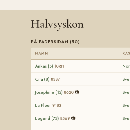
Halvsyskon
PÅ FADERSIDAN (50)
NAMN
RA
Ankas (5)
Nor
10RH
Cita (8)
Sve
8387
Josephine (13)
📷
Sve
8620
La Fleur
Sve
9183
Legend (73)
📷
Sve
8569