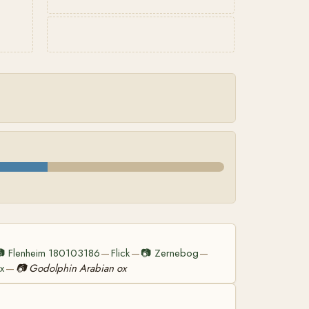

Flenheim 180103186
Flick
📷
Zernebog
—
—
—
x
📷
Godolphin Arabian ox
—