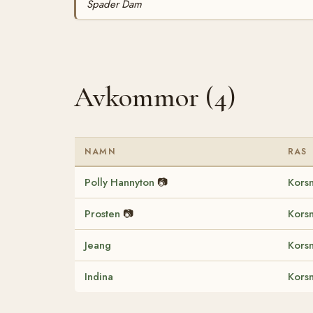
Spader Dam
Avkommor (4)
NAMN
RAS
Polly Hannyton
📷
Korsn
Prosten
📷
Kors
Jeang
Kors
Indina
Korsn