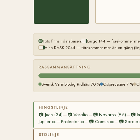
Foto finns i databasen
Largo 144 — förekommer mer 
Aina RÄSK 2044 — förekommer mer än en gång (linj
RASSAMMANSÄTTNING
Svensk Varmblodig Ridhäst 70 %
Ostpreussare 7 %
O
HINGSTLINJE
📷
Juan (34)
📷
Varolio
📷
Novarro (F.5)
📷
I
—
—
—
Jupiter xx
Protector xx
📷
Comus xx
📷
Sorcere
—
—
—
STOLINJE