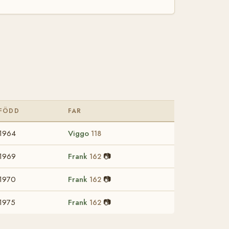
FÖDD
FAR
1964
Viggo
118
1969
Frank
📷
162
1970
Frank
📷
162
1975
Frank
📷
162