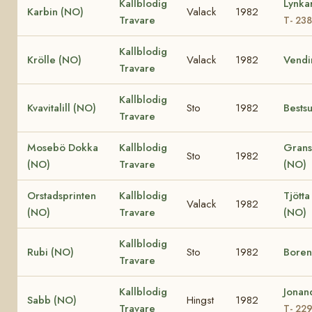
Kallblodig
Lynka
Karbin (NO)
Valack
1982
Travare
T- 23
Kallblodig
Krölle (NO)
Valack
1982
Vendi
Travare
Kallblodig
Kvavitalill (NO)
Sto
1982
Bests
Travare
Mosebö Dokka
Kallblodig
Grans
Sto
1982
(NO)
Travare
(NO)
Orstadsprinten
Kallblodig
Tjötta
Valack
1982
(NO)
Travare
(NO)
Kallblodig
Rubi (NO)
Sto
1982
Boren
Travare
Kallblodig
Jonan
Sabb (NO)
Hingst
1982
Travare
T- 22