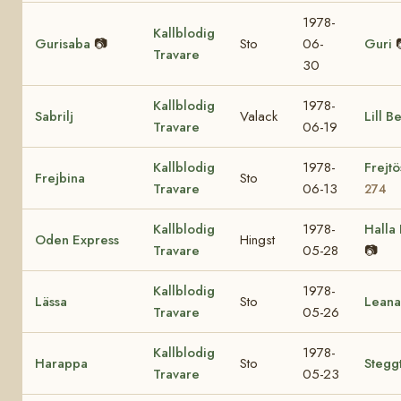
1978-
Kallblodig
Gurisaba
📷
Sto
06-
Guri
Travare
30
Kallblodig
1978-
Sabrilj
Valack
Lill Be
Travare
06-19
Kallblodig
1978-
Frejt
Frejbina
Sto
Travare
06-13
274
Kallblodig
1978-
Halla
Oden Express
Hingst
Travare
05-28
📷
Kallblodig
1978-
Lässa
Sto
Leana
Travare
05-26
Kallblodig
1978-
Harappa
Sto
Stegg
Travare
05-23