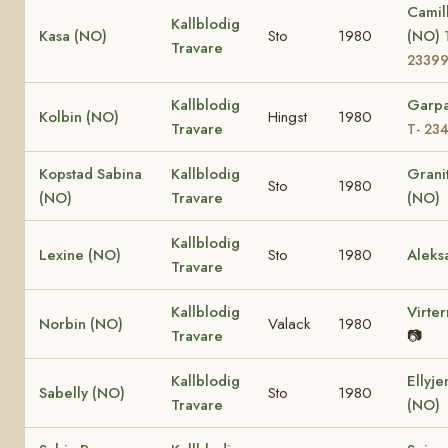
Camil
Kallblodig
Kasa (NO)
Sto
1980
(NO)
Travare
2339
Kallblodig
Garpa
Kolbin (NO)
Hingst
1980
Travare
T- 23
Kopstad Sabina
Kallblodig
Grani
Sto
1980
(NO)
Travare
(NO)
Kallblodig
Lexine (NO)
Sto
1980
Aleks
Travare
Kallblodig
Virte
Norbin (NO)
Valack
1980
Travare
📷
Kallblodig
Ellyje
Sabelly (NO)
Sto
1980
Travare
(NO)