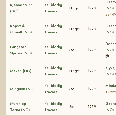
Granv
Kjenner Vinn
Kallblodig
Hingst
1979
(NO)
(NO)
Travare
2344
Kopstad-
Kallblodig
Grani
Hingst
1979
Granitt (NO)
Travare
(NO)
Donno
Langaard
Kallblodig
Sto
1979
(NO)
Stjerna (NO)
Travare
📷
Kallblodig
Klyve
Maxen (NO)
Hingst
1979
Travare
(NO)
Kallblodig
Minda
Mingunn (NO)
Sto
1979
Travare
T- 22
Myrsnipp
Kallblodig
Grans
Sto
1979
Terna (NO)
Travare
(NO)