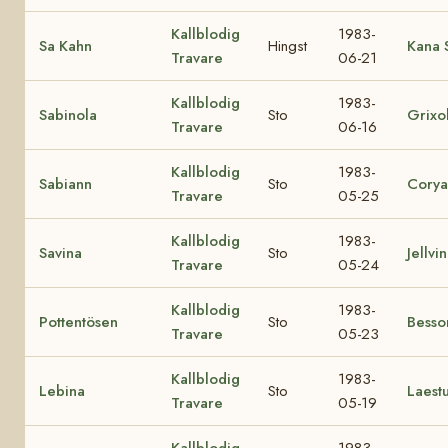
Kallblodig
1983-
Sa Kahn
Hingst
Kana 
Travare
06-21
Kallblodig
1983-
Sabinola
Sto
Grixo
Travare
06-16
Kallblodig
1983-
Sabiann
Sto
Corya
Travare
05-25
Kallblodig
1983-
Savina
Sto
Jellvi
Travare
05-24
Kallblodig
1983-
Pottentösen
Sto
Besso
Travare
05-23
Kallblodig
1983-
Lebina
Sto
Laest
Travare
05-19