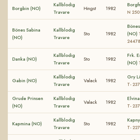
Kallblodig
Borgf
Borgbin (NO)
Hingst
1982
Travare
N 250
Bönes
Bönes Sabina
Kallblodig
Sto
1982
(NO)
(NO)
Travare
2447
Kallblodig
Frk. E
Danka (NO)
Sto
1982
Travare
(NO)
Kallblodig
Gry Li
Gabin (NO)
Valack
1982
Travare
T- 23
Grude Prinsen
Kallblodig
Elvin
Valack
1982
(NO)
Travare
T- 23
Kallblodig
Kapny
Kapmina (NO)
Sto
1982
Travare
T- 22