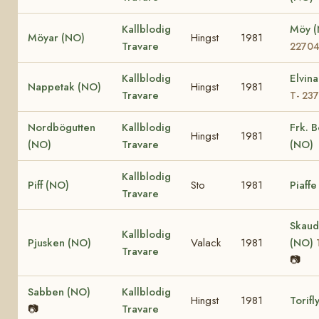
Kallblodig
Möy 
Möyar (NO)
Hingst
1981
Travare
2270
Kallblodig
Elvin
Nappetak (NO)
Hingst
1981
Travare
T- 23
Nordbögutten
Kallblodig
Frk. B
Hingst
1981
(NO)
Travare
(NO)
Kallblodig
Piff (NO)
Sto
1981
Piaffe
Travare
Skaud
Kallblodig
Pjusken (NO)
Valack
1981
(NO)
Travare
📷
Sabben (NO)
Kallblodig
Hingst
1981
Torifl
📷
Travare