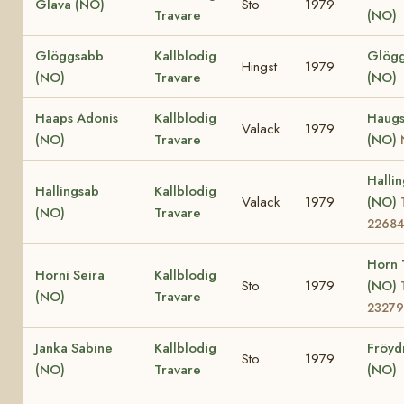
Glava (NO)
Sto
1979
Travare
(NO)
Glöggsabb
Kallblodig
Glögg
Hingst
1979
(NO)
Travare
(NO)
Haaps Adonis
Kallblodig
Haugs
Valack
1979
(NO)
Travare
(NO)
Hallin
Hallingsab
Kallblodig
Valack
1979
(NO)
(NO)
Travare
2268
Horn 
Horni Seira
Kallblodig
Sto
1979
(NO)
(NO)
Travare
23279
Janka Sabine
Kallblodig
Fröyd
Sto
1979
(NO)
Travare
(NO)