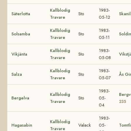
Kallblodig
1983-
Säterlotta
Sto
Skanil
Travare
05-12
Kallblodig
1983-
Solsamba
Sto
Soldi
Travare
05-11
Kallblodig
1983-
Vikjänta
Sto
Vikstj
Travare
05-08
Kallblodig
1983-
Salza
Sto
Ås Gi
Travare
05-07
1983-
Kallblodig
Bergv
Bergelva
Sto
05-
Travare
235
04
1983-
Kallblodig
Hagasabin
Valack
05-
Tomtli
Travare