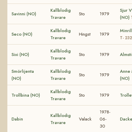
Kallblodig
Sjur V
Savinni (NO)
Sto
1979
Travare
(NO)
Kallblodig
Minril
Seco (NO)
Hingst
1979
Travare
T- 23
Kallblodig
Sixi (NO)
Sto
1979
Almst
Travare
Smörlijenta
Kallblodig
Anne 
Sto
1979
(NO)
Travare
(NO)
Kallblodig
Trollbina (NO)
Sto
1979
Trolle
Travare
1978-
Kallblodig
Dabin
Valack
06-
Dacke
Travare
30