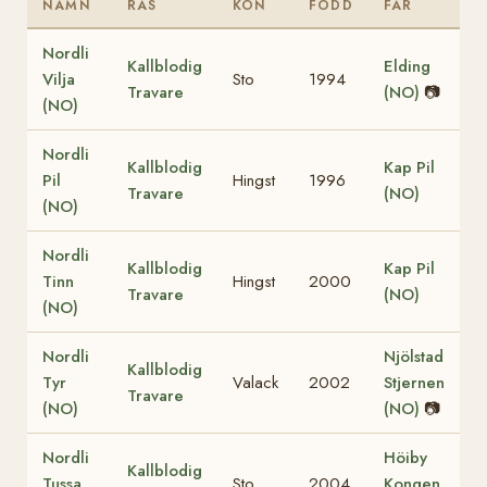
NAMN
RAS
KÖN
FÖDD
FAR
Nordli
Kallblodig
Elding
Vilja
Sto
1994
Travare
(NO)
📷
(NO)
Nordli
Kallblodig
Kap Pil
Pil
Hingst
1996
Travare
(NO)
(NO)
Nordli
Kallblodig
Kap Pil
Tinn
Hingst
2000
Travare
(NO)
(NO)
Nordli
Njölstad
Kallblodig
Tyr
Valack
2002
Stjernen
Travare
(NO)
(NO)
📷
Nordli
Höiby
Kallblodig
Tussa
Sto
2004
Kongen