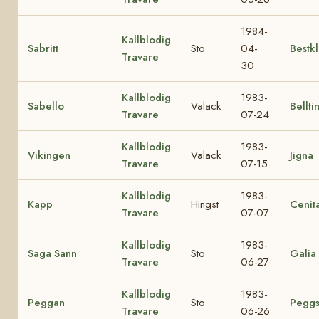
1984-
Kallblodig
Sabritt
Sto
04-
Bestk
Travare
30
Kallblodig
1983-
Sabello
Valack
Bellti
Travare
07-24
Kallblodig
1983-
Vikingen
Valack
Jigna
Travare
07-15
Kallblodig
1983-
Kapp
Hingst
Cenit
Travare
07-07
Kallblodig
1983-
Saga Sann
Sto
Galia
Travare
06-27
Kallblodig
1983-
Peggan
Sto
Peggs
Travare
06-26