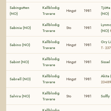
Sabingutten
Kallblodig
Tjötta
Hingst
1981
(NO)
Travare
(NO)
Kallblodig
Lynmo
Sabinia (NO)
Sto
1981
Travare
(NO)
Kallblodig
Gry Li
Sabino (NO)
Hingst
1981
Travare
T- 23
Kallblodig
Sabint (NO)
Hingst
1981
Sissel
Travare
Kallblodig
Akita
Sabrell (NO)
Hingst
1981
Travare
2348
Kallblodig
Salvira (NO)
Sto
1981
Solfly
Travare
Kallblodig