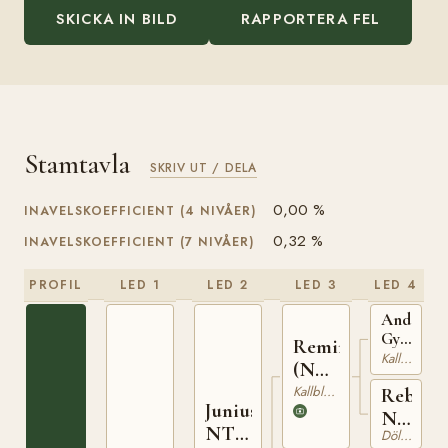
SKICKA IN BILD
RAPPORTERA FEL
Stamtavla
SKRIV UT / DELA
0,00 %
INAVELSKOEFFICIENT (4 NIVÅER)
0,32 %
INAVELSKOEFFICIENT (7 NIVÅER)
PROFIL
LED 1
LED 2
LED 3
LED 4
Andöl
Gyller
Remin
(NO)
Kallblodig Travare
(NO)
T-76
T-170
Kallblodig Travare
Rebekk
Junius
N
NT
Dölehäst
10525