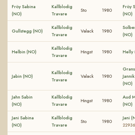
Fröy Sabina
Kallblodig
Fröy 
Sto
1980
(NO)
Travare
(NO)
Kallblodig
Solbe
Gullstegg (NO)
Valack
1980
Travare
(NO)
Kallblodig
Helbin (NO)
Hingst
1980
Helly
Travare
Grans
Kallblodig
Jabin (NO)
Valack
1980
Janni
Travare
(NO)
Jahn Sabin
Kallblodig
Aud M
Hingst
1980
(NO)
Travare
(NO)
Jani Sabina
Kallblodig
Jani 
Sto
1980
(NO)
Travare
2293