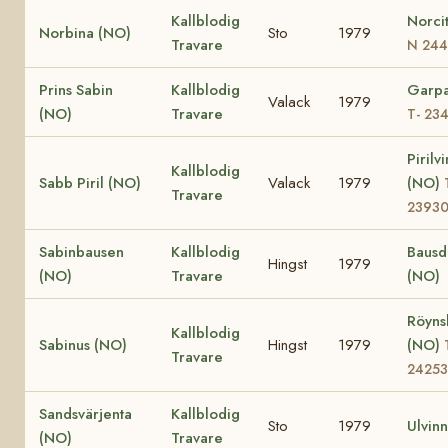
Kallblodig
Norci
Norbina (NO)
Sto
1979
Travare
N 244
Prins Sabin
Kallblodig
Garpa
Valack
1979
(NO)
Travare
T- 23
Pirilv
Kallblodig
Sabb Piril (NO)
Valack
1979
(NO)
Travare
2393
Sabinbausen
Kallblodig
Bausd
Hingst
1979
(NO)
Travare
(NO)
Röyns
Kallblodig
Sabinus (NO)
Hingst
1979
(NO)
Travare
24253
Sandsvärjenta
Kallblodig
Sto
1979
Ulvinn
(NO)
Travare