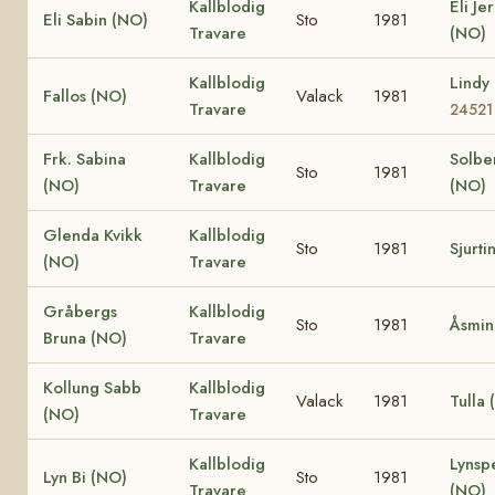
Kallblodig
Eli Je
Eli Sabin (NO)
Sto
1981
Travare
(NO)
Kallblodig
Lindy
Fallos (NO)
Valack
1981
Travare
24521
Frk. Sabina
Kallblodig
Solbe
Sto
1981
(NO)
Travare
(NO)
Glenda Kvikk
Kallblodig
Sto
1981
Sjurti
(NO)
Travare
Gråbergs
Kallblodig
Sto
1981
Åsmin
Bruna (NO)
Travare
Kollung Sabb
Kallblodig
Valack
1981
Tulla
(NO)
Travare
Kallblodig
Lynsp
Lyn Bi (NO)
Sto
1981
Travare
(NO)