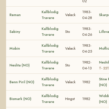
02
Kallblodig
1983-
Reman
Valack
Skar
Travare
04-28
Kallblodig
1983-
Sabiny
Sto
Lillsva
Travare
04-26
Kallblodig
1983-
Mobin
Valack
Mofli
Travare
04-25
Kallblodig
1982-
Neshi
Neslita (NO)
Sto
Travare
04-13
T- 22
Kallblodig
Stine P
Benn Piril (NO)
Valack
1982
Travare
(NO)
Kallblodig
Widdi
Bismark (NO)
Hingst
1982
Travare
(NO)