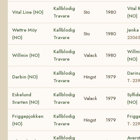
Kallblodig
Vital 
Vital Line (NO)
Sto
1980
Travare
(NO)
Wettre Möy
Kallblodig
Jenka
Sto
1980
(NO)
Travare
2306
Kallblodig
Willm
Willmin (NO)
Valack
1980
Travare
(NO)
Kallblodig
Darin
Darbin (NO)
Hingst
1979
Travare
T- 23
Eskelund
Kallblodig
Sylfid
Valack
1979
Svarten (NO)
Travare
(NO)
Friggepjokken
Kallblodig
Frigg
Hingst
1979
(NO)
Travare
T- 22
Kallblodig
Avers