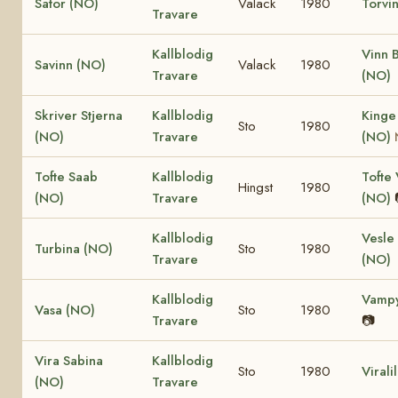
Sator (NO)
Valack
1980
Torvi
Travare
Kallblodig
Vinn 
Savinn (NO)
Valack
1980
Travare
(NO)
Skriver Stjerna
Kallblodig
Kinge
Sto
1980
(NO)
Travare
(NO)
Tofte Saab
Kallblodig
Tofte 
Hingst
1980
(NO)
Travare
(NO)
Kallblodig
Vesle
Turbina (NO)
Sto
1980
Travare
(NO)
Kallblodig
Vampy
Vasa (NO)
Sto
1980
Travare
📷
Vira Sabina
Kallblodig
Sto
1980
Virali
(NO)
Travare