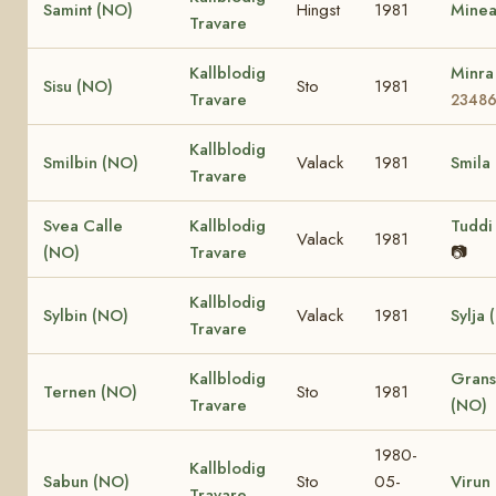
Samint (NO)
Hingst
1981
Minea
Travare
Kallblodig
Minra
Sisu (NO)
Sto
1981
Travare
2348
Kallblodig
Smilbin (NO)
Valack
1981
Smila
Travare
Svea Calle
Kallblodig
Tuddi
Valack
1981
(NO)
Travare
📷
Kallblodig
Sylbin (NO)
Valack
1981
Sylja 
Travare
Kallblodig
Grans
Ternen (NO)
Sto
1981
Travare
(NO)
1980-
Kallblodig
Sabun (NO)
Sto
05-
Virun
Travare