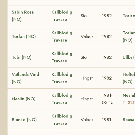
Sabin Rosa
Kallblodig
Sto
1982
Torir
(NO)
Travare
Kallblodig
Torla
Torlan (NO)
Valack
1982
Travare
(NO)
Kallblodig
Tubi (NO)
Sto
1982
Ullbi 
Travare
Vatlands Vind
Kallblodig
Holte
Hingst
1982
(NO)
Travare
(NO)
Kallblodig
1981-
Neshi
Neslin (NO)
Hingst
Travare
03-15
T- 22
Kallblodig
Blanke (NO)
Valack
1981
Bausa
Travare