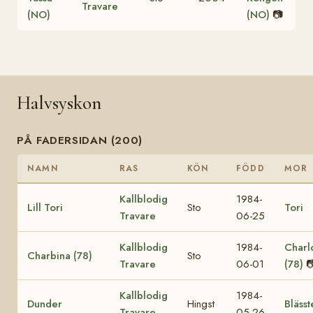
Travare
(NO)
(NO)
📷
Halvsyskon
PÅ FADERSIDAN (200)
NAMN
RAS
KÖN
FÖDD
MOR
Kallblodig
1984-
Lill Tori
Sto
Tori
Travare
06-25
Kallblodig
1984-
Charl
Charbina (78)
Sto
Travare
06-01
(78)

Kallblodig
1984-
Dunder
Hingst
Bläss
Travare
05-26