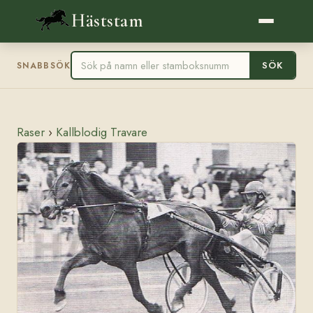
Häststam
SÖK
SNABBSÖK
Raser
›
Kallblodig Travare