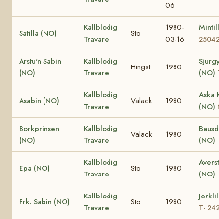
06
Kallblodig
1980-
Mintil
Satilla (NO)
Sto
Travare
03-16
2504
Arstu'n Sabin
Kallblodig
Sjurgy
Hingst
1980
(NO)
Travare
(NO)
Kallblodig
Aska 
Asabin (NO)
Valack
1980
Travare
(NO)
Borkprinsen
Kallblodig
Bausd
Valack
1980
(NO)
Travare
(NO)
Kallblodig
Avers
Epa (NO)
Sto
1980
Travare
(NO)
Kallblodig
Jerkli
Frk. Sabin (NO)
Sto
1980
Travare
T- 24