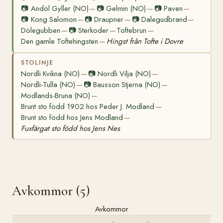
📷
Andöl Gyller (NO)
📷
Gelmin (NO)
📷
Paven
—
—
—
📷
Kong Salomon
📷
Draupner
📷
Dalegudbrand
—
—
—
Dölegubben
📷
Sterkoder
Toftebrun
—
—
—
Den gamle Toftehingsten
Hingst från Tofte i Dovre
—
STOLINJE
Nordli Kvikna (NO)
📷
Nordli Vilja (NO)
—
—
Nordli-Tulla (NO)
📷
Bausson Stjerna (NO)
—
—
Modlands-Bruna (NO)
—
Brunt sto född 1902 hos Peder J. Modland
—
Brunt sto född hos Jens Modland
—
Fuxfärgat sto född hos Jens Nes
Avkommor (5)
Avkommor