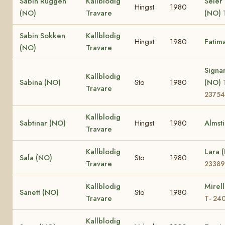
Sabin Ruggen
Kallblodig
Seier
Hingst
1980
(NO)
Travare
(NO)
Sabin Sokken
Kallblodig
Hingst
1980
Fatim
(NO)
Travare
Signa
Kallblodig
Sabina (NO)
Sto
1980
(NO)
Travare
23754
Kallblodig
Sabtinar (NO)
Hingst
1980
Almst
Travare
Kallblodig
Lara 
Sala (NO)
Sto
1980
Travare
23389
Kallblodig
Mirel
Sanett (NO)
Sto
1980
Travare
T- 24
Kallblodig