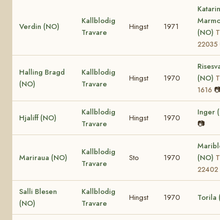
Katari
Kallblodig
Marm
Verdin (NO)
Hingst
1971
Travare
(NO)
T
22035
Risesv
Halling Bragd
Kallblodig
Hingst
1970
(NO)
T
(NO)
Travare

1616
Kallblodig
Inger 
Hjaliff (NO)
Hingst
1970
Travare
📷
Maribl
Kallblodig
Mariraua (NO)
Sto
1970
(NO)
T
Travare
22402
Salli Blesen
Kallblodig
Hingst
1970
Torila
(NO)
Travare