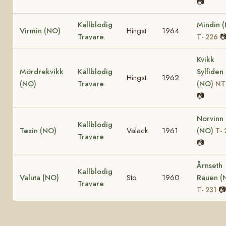
📷
Kallblodig
Mindin 
Virmin (NO)
Hingst
1964
Travare

T- 226
Kvikk
Mördrekvikk
Kallblodig
Sylfiden
Hingst
1962
(NO)
Travare
(NO)
NT
📷
Norvinn
Kallblodig
Texin (NO)
Valack
1961
(NO)
T- 
Travare
📷
Årnseth
Kallblodig
Valuta (NO)
Sto
1960
Rauen (
Travare
📷
T- 231