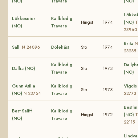
(NO)
Travare
(NO)
Lökke
Lökkeseier
Kallblodig
Hingst
1974
(NO)
T
(NO)
Travare
23960
Brita
N
Salli
Dölehäst
Sto
1974
N 24096
23285
Kallblodig
Dallyb
Dallia (NO)
Sto
1973
Travare
(NO)
Gunn Atilla
Kallblodig
Vigdis
Sto
1973
(NO)
Travare
N 23764
22773
Bestli
Best Saliff
Kallblodig
Hingst
1972
(NO)
T
(NO)
Travare
22115
Lindva