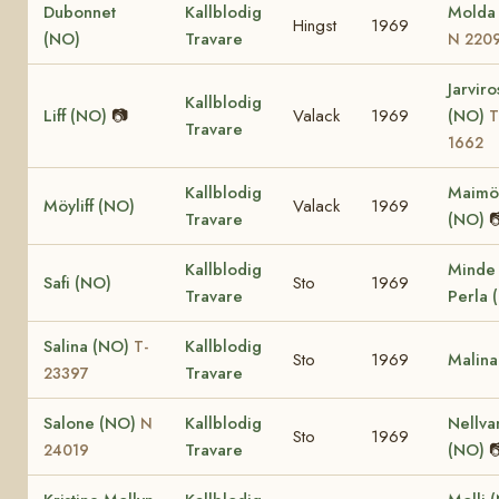
Dubonnet
Kallblodig
Molda
Hingst
1969
(NO)
Travare
N 220
Jarviro
Kallblodig
Liff (NO)
📷
Valack
1969
(NO)
T
Travare
1662
Kallblodig
Maimö
Möyliff (NO)
Valack
1969
Travare
(NO)

Kallblodig
Minde
Safi (NO)
Sto
1969
Travare
Perla 
Salina (NO)
Kallblodig
T-
Sto
1969
Malina
Travare
23397
Salone (NO)
Kallblodig
Nellva
N
Sto
1969
Travare
(NO)

24019