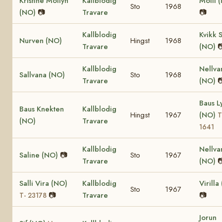
Kristine Mollyn
Kallblodig
Molli 
Sto
1968
(NO)
📷
Travare
📷
Kallblodig
Kvikk S
Nurven (NO)
Hingst
1968
Travare
(NO)

Kallblodig
Nellva
Sallvana (NO)
Sto
1968
Travare
(NO)

Baus L
Baus Knekten
Kallblodig
Hingst
1967
(NO)
T
(NO)
Travare
1641
Kallblodig
Nellva
Saline (NO)
📷
Sto
1967
Travare
(NO)

Salli Vira (NO)
Kallblodig
Virilla
Sto
1967
📷
Travare
📷
T- 23178
Jorun