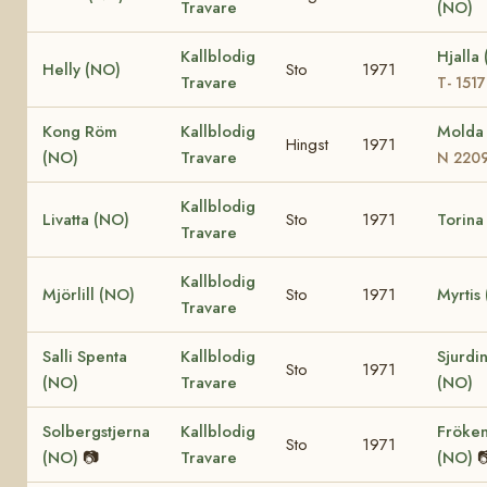
Travare
(NO)
Kallblodig
Hjalla
Helly (NO)
Sto
1971
Travare
T- 1517
Kong Röm
Kallblodig
Molda
Hingst
1971
(NO)
Travare
N 220
Kallblodig
Livatta (NO)
Sto
1971
Torina
Travare
Kallblodig
Mjörlill (NO)
Sto
1971
Myrtis
Travare
Salli Spenta
Kallblodig
Sjurdi
Sto
1971
(NO)
Travare
(NO)
Solbergstjerna
Kallblodig
Fröken
Sto
1971
(NO)
📷
Travare
(NO)
