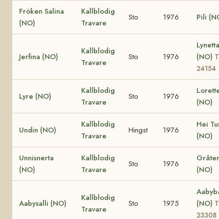
Fröken Salina
Kallblodig
Sto
1976
Pili (N
(NO)
Travare
Lynett
Kallblodig
Jerfina (NO)
Sto
1976
(NO)
T
Travare
24154
Kallblodig
Lorett
Lyre (NO)
Sto
1976
Travare
(NO)
Kallblodig
Hei Tu
Undin (NO)
Hingst
1976
Travare
(NO)
Unnisnerta
Kallblodig
Gråte
Sto
1976
(NO)
Travare
(NO)
Aabyb
Kallblodig
Aabysalli (NO)
Sto
1975
(NO)
T
Travare
23308