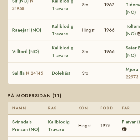
Sif (NO)
Kallblodig
N
Sto
1967
Tidem
Travare
31958
(NO)
Kallblodig
Toftem
Raaejarl (NO)
Hingst
1966
Travare
(NO)

Kallblodig
Seier 
Villtoril (NO)
Sto
1966
Travare
(NO)
Mjöra
Saliffa
Dölehäst
Sto
N 24145
22973
PÅ MODERSIDAN (11)
NAMN
RAS
KÖN
FÖDD
FAR
Svinndals
Kallblodig
Flatvar 
Hingst
1975
Prinsen (NO)
Travare
📷