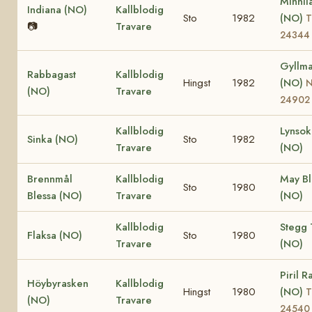
Minnil
Indiana (NO)
Kallblodig
Sto
1982
(NO)
T
📷
Travare
24344
Gyllm
Rabbagast
Kallblodig
Hingst
1982
(NO)
(NO)
Travare
24902
Kallblodig
Lynsok
Sinka (NO)
Sto
1982
Travare
(NO)
Brennmål
Kallblodig
May Bl
Sto
1980
Blessa (NO)
Travare
(NO)
Kallblodig
Stegg 
Flaksa (NO)
Sto
1980
Travare
(NO)
Piril R
Höybyrasken
Kallblodig
Hingst
1980
(NO)
T
(NO)
Travare
24540