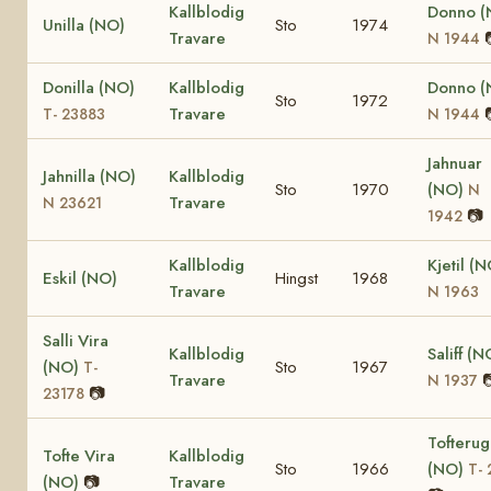
Kallblodig
Donno (
Unilla (NO)
Sto
1974
Travare
N 1944
Donilla (NO)
Kallblodig
Donno (
Sto
1972
Travare
T- 23883
N 1944
Jahnuar
Jahnilla (NO)
Kallblodig
Sto
1970
(NO)
N
Travare
N 23621
📷
1942
Kallblodig
Kjetil (
Eskil (NO)
Hingst
1968
Travare
N 1963
Salli Vira
Kallblodig
Saliff (N
(NO)
Sto
1967
T-
Travare

N 1937
📷
23178
Tofteru
Tofte Vira
Kallblodig
Sto
1966
(NO)
T- 
(NO)
📷
Travare