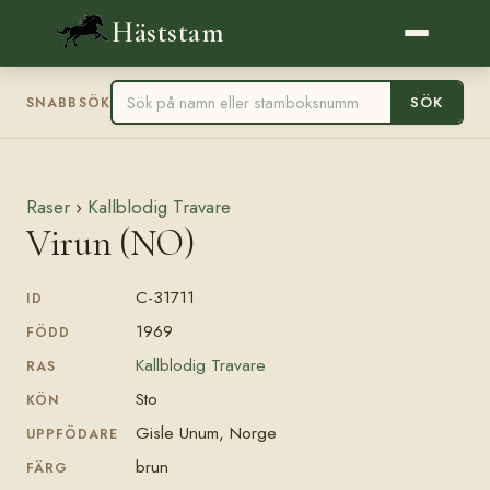
Häststam
SÖK
SNABBSÖK
Raser
›
Kallblodig Travare
Virun (NO)
C-31711
ID
1969
FÖDD
Kallblodig Travare
RAS
Sto
KÖN
Gisle Unum, Norge
UPPFÖDARE
brun
FÄRG