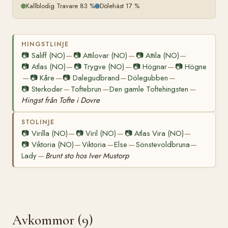
Kallblodig Travare 83 %
Dölehäst 17 %
HINGSTLINJE
📷
Saliff (NO)
📷
Attilovar (NO)
📷
Attila (NO)
—
—
—
📷
Atlas (NO)
📷
Trygve (NO)
📷
Högnar
📷
Högne
—
—
—
📷
Kåre
📷
Dalegudbrand
Dölegubben
—
—
—
—
📷
Sterkoder
Toftebrun
Den gamle Toftehingsten
—
—
—
Hingst från Tofte i Dovre
STOLINJE
📷
Virilla (NO)
📷
Viril (NO)
📷
Atlas Vira (NO)
—
—
—
📷
Viktoria (NO)
Viktoria
Else
Sönstevoldbruna
—
—
—
—
Lady
Brunt sto hos Iver Mustorp
—
Avkommor (9)