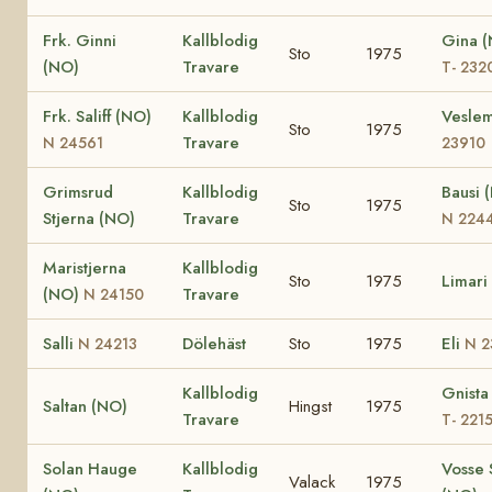
Frk. Ginni
Kallblodig
Gina 
Sto
1975
(NO)
Travare
T- 232
Frk. Saliff (NO)
Kallblodig
Vesle
Sto
1975
Travare
N 24561
23910
Grimsrud
Kallblodig
Bausi 
Sto
1975
Stjerna (NO)
Travare
N 224
Maristjerna
Kallblodig
Sto
1975
Limari
(NO)
Travare
N 24150
Salli
Dölehäst
Sto
1975
Eli
N 24213
N 2
Kallblodig
Gnista
Saltan (NO)
Hingst
1975
Travare
T- 221
Solan Hauge
Kallblodig
Vosse S
Valack
1975