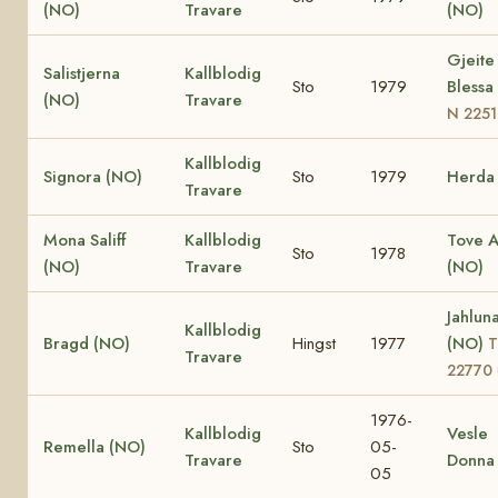
(NO)
Travare
(NO)
Gjeite
Salistjerna
Kallblodig
Sto
1979
Blessa
(NO)
Travare
N 225
Kallblodig
Signora (NO)
Sto
1979
Herda
Travare
Mona Saliff
Kallblodig
Tove At
Sto
1978
(NO)
Travare
(NO)
Jahlun
Kallblodig
Bragd (NO)
Hingst
1977
(NO)
T
Travare
22770
1976-
Kallblodig
Vesle
Remella (NO)
Sto
05-
Travare
Donna
05