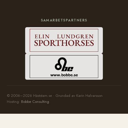
SAMARBETSPARTNERS
© 2006–2026 Häststam.se · Grundad av Karin Halvarsson
Hosting:
Bobbe Consulting