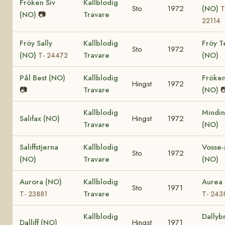
Fröken Siv
Kallblodig
Sto
1972
(NO)
T
(NO)
📷
Travare
22114
Fröy Sally
Kallblodig
Fröy T
Sto
1972
(NO)
Travare
(NO)
T- 24472
Pål Best (NO)
Kallblodig
Fröken
Hingst
1972
📷
Travare
(NO)

Kallblodig
Mindin
Salifax (NO)
Hingst
1972
Travare
(NO)
Saliffstjerna
Kallblodig
Vosse-
Sto
1972
(NO)
Travare
(NO)
Aurora (NO)
Kallblodig
Aurea
Sto
1971
Travare
T- 23881
T- 243
Kallblodig
Dallyb
Dalliff (NO)
Hingst
1971