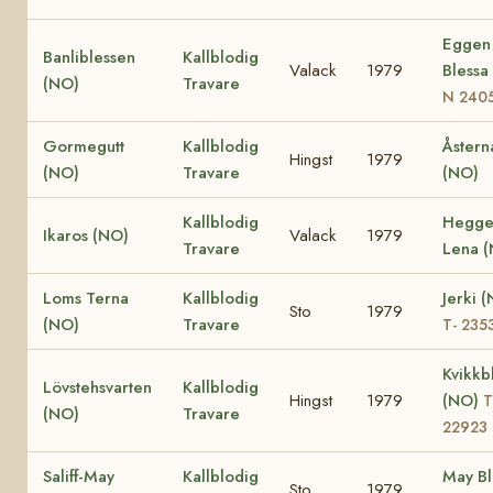
Eggen
Banliblessen
Kallblodig
Valack
1979
Blessa
(NO)
Travare
N 240
Gormegutt
Kallblodig
Åstern
Hingst
1979
(NO)
Travare
(NO)
Kallblodig
Hegg
Ikaros (NO)
Valack
1979
Travare
Lena 
Loms Terna
Kallblodig
Jerki 
Sto
1979
(NO)
Travare
T- 235
Kvikkb
Lövstehsvarten
Kallblodig
Hingst
1979
(NO)
T
(NO)
Travare
22923
Saliff-May
Kallblodig
May Bl
Sto
1979