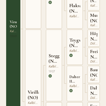
(NO)
Flaksa
T-
Kallblodig Travare
147
(NO)
Muntra
T-
Kallblodig Travare
(NO)
897
Virun
Kallblodig Travare
(NO)
Kallblodig Travare
Högnar
1969
N
Trygve
Dölehäst
1208
(NO)
T-66
Kallblodig Travare
Freia
Stegg
N
(NO)
Dölehäst
5446
T-169
Kallblodig Travare
Baus
1937
(NO)
Dalterna
Kallblodig Travare
II
(NO)
Kallblodig Travare
Daltern
T-201
Virilla
N
(NO)
Dölehäst
5645
Kallblodig Travare