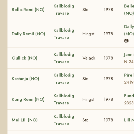
Kallblodig
Belle
Bella-Remi (NO)
Sto
1978
Travare
(NO)
Dally
Kallblodig
Dally Remil (NO)
Hingst
1978
(NO
Travare
📷
Kallblodig
Jann
Gullick (NO)
Valack
1978
Travare
N 24
Kallblodig
Pire
Kastanja (NO)
Sto
1978
Travare
2419
Kallblodig
Fund
Kong Remi (NO)
Hingst
1978
Travare
2323
Kallblodig
Mel Lill (NO)
Sto
1978
Lill
Travare