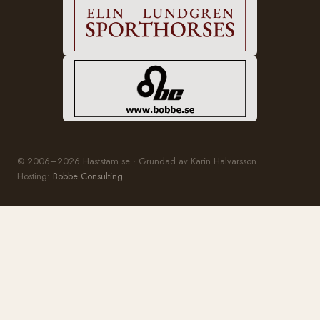
© 2006–2026 Häststam.se · Grundad av Karin Halvarsson
Hosting:
Bobbe Consulting