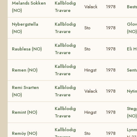
Melands Sokken
Kallblodig
Valack
1978
Best
(NO)
Travare
Nybergstella
Kallblodig
Glov
Sto
1978
(NO)
Travare
(NO
Kallblodig
Raublesa (NO)
Sto
1978
Eli 
Travare
Kallblodig
Remen (NO)
Hingst
1978
Sent
Travare
Remi Svarten
Kallblodig
Valack
1978
Nyti
(NO)
Travare
Kallblodig
Steg
Remint (NO)
Hingst
1978
Travare
(NO)
Kallblodig
Lynm
Remöy (NO)
Sto
1978
Travare
N 23