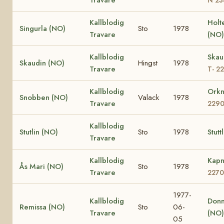
Kallblodig
Holt
Singurla (NO)
Sto
1978
Travare
(NO)
Kallblodig
Skau
Skaudin (NO)
Hingst
1978
Travare
T- 2
Kallblodig
Orkn
Snobben (NO)
Valack
1978
Travare
229
Kallblodig
Stutlin (NO)
Sto
1978
Stut
Travare
Kallblodig
Kapn
Ås Mari (NO)
Sto
1978
Travare
2270
1977-
Kallblodig
Donn
Remissa (NO)
Sto
06-
Travare
(NO)
05