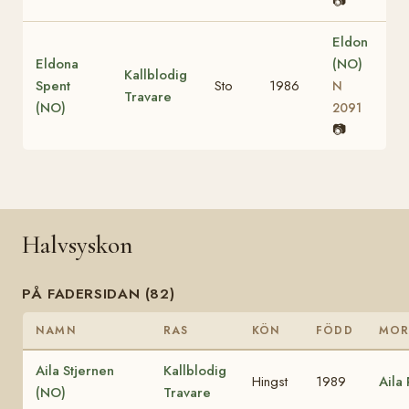
📷
Eldon
Eldona
(NO)
Kallblodig
Spent
Sto
1986
N
Travare
(NO)
2091
📷
Halvsyskon
PÅ FADERSIDAN (82)
NAMN
RAS
KÖN
FÖDD
MO
Aila Stjernen
Kallblodig
Hingst
1989
Aila
(NO)
Travare