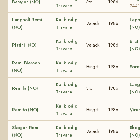
Bestgun (NO)
Sto
1986
Travare
2441
Langholt Remi
Kallblodig
Lapp
Valack
1986
(NO)
Travare
(NO)
Kallblodig
Bröt
Platini (NO)
Valack
1986
Travare
(NO)
Remi Blessen
Kallblodig
Hingst
1986
Sore
(NO)
Travare
Kallblodig
Lang
Remila (NO)
Sto
1986
Travare
(NO)
Kallblodig
Remito (NO)
Hingst
1986
Viru
Travare
Skogan Remi
Kallblodig
Skog
Valack
1986
(NO)
Travare
(NO)