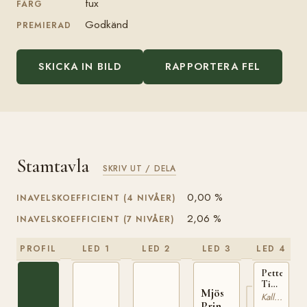
fux
FÄRG
Godkänd
PREMIERAD
SKICKA IN BILD
RAPPORTERA FEL
Stamtavla
SKRIV UT / DELA
0,00 %
INAVELSKOEFFICIENT (4 NIVÅER)
2,06 %
INAVELSKOEFFICIENT (7 NIVÅER)
PROFIL
LED 1
LED 2
LED 3
LED 4
Petter
Tidemand
Mjös
(NO)
Kallblodig Travare
Prins
NT