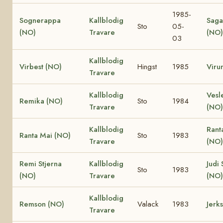
1985-
Sognerappa
Kallblodig
Saga
Sto
05-
(NO)
Travare
(NO)
03
Kallblodig
Virbest (NO)
Hingst
1985
Viru
Travare
Kallblodig
Vesl
Remika (NO)
Sto
1984
Travare
(NO)
Kallblodig
Rant
Ranta Mai (NO)
Sto
1983
Travare
(NO)
Remi Stjerna
Kallblodig
Judi 
Sto
1983
(NO)
Travare
(NO)
Kallblodig
Remson (NO)
Valack
1983
Jerk
Travare