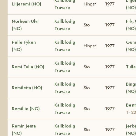
Kallblodig
Lilj
Liljeremi (NO)
Hingst
1977
Travare
(NO)
Norheim Ulvi
Kallblodig
Frk. 
Sto
1977
(NO)
Travare
(NO)
Pelle Fyken
Kallblodig
Gunn
Hingst
1977
(NO)
Travare
(NO)
Kallblodig
Remi Tulla (NO)
Sto
1977
Tull
Travare
Kallblodig
Bing
Remiletta (NO)
Sto
1977
Travare
(NO)
Kallblodig
Best
Remillie (NO)
Sto
1977
Travare
T- 2
Remin Jenta
Kallblodig
Jerk
Sto
1977
(NO)
Travare
(NO)