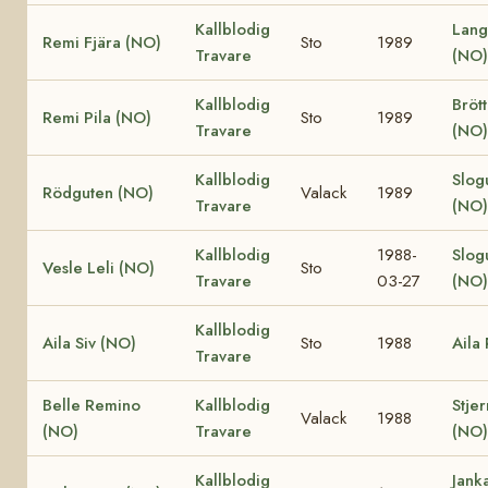
Kallblodig
Lang
Remi Fjära (NO)
Sto
1989
Travare
(NO)
Kallblodig
Bröt
Remi Pila (NO)
Sto
1989
Travare
(NO)
Kallblodig
Slog
Rödguten (NO)
Valack
1989
Travare
(NO)
Kallblodig
1988-
Slog
Vesle Leli (NO)
Sto
Travare
03-27
(NO)
Kallblodig
Aila Siv (NO)
Sto
1988
Aila
Travare
Belle Remino
Kallblodig
Stjer
Valack
1988
(NO)
Travare
(NO)
Kallblodig
Jank