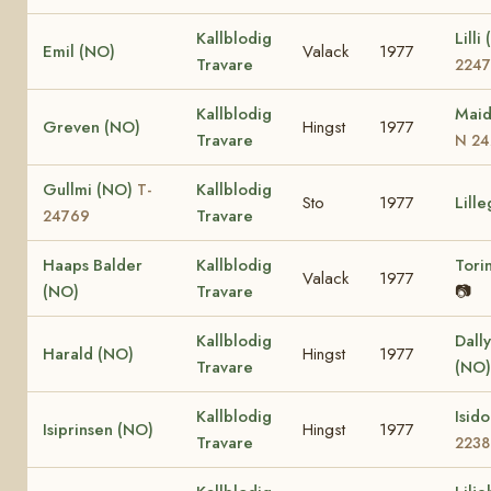
Kallblodig
Lilli
Emil (NO)
Valack
1977
Travare
2247
Kallblodig
Maid
Greven (NO)
Hingst
1977
Travare
N 24
Gullmi (NO)
Kallblodig
T-
Sto
1977
Lille
Travare
24769
Haaps Balder
Kallblodig
Tori
Valack
1977
(NO)
Travare
📷
Kallblodig
Dall
Harald (NO)
Hingst
1977
Travare
(NO)
Kallblodig
Isid
Isiprinsen (NO)
Hingst
1977
Travare
2238