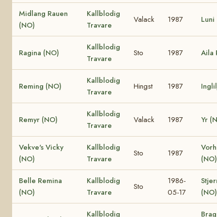
Midlang Rauen
Kallblodig
Valack
1987
Luni
(NO)
Travare
Kallblodig
Ragina (NO)
Sto
1987
Aila
Travare
Kallblodig
Reming (NO)
Hingst
1987
Ingli
Travare
Kallblodig
Remyr (NO)
Valack
1987
Yr (
Travare
Vekve's Vicky
Kallblodig
Vorh
Sto
1987
(NO)
Travare
(NO)
Belle Remina
Kallblodig
1986-
Stjer
Sto
(NO)
Travare
05-17
(NO)
Kallblodig
Brag