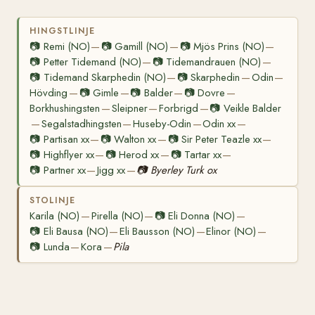
HINGSTLINJE
📷
Remi (NO)
📷
Gamill (NO)
📷
Mjös Prins (NO)
—
—
—
📷
Petter Tidemand (NO)
📷
Tidemandrauen (NO)
—
—
📷
Tidemand Skarphedin (NO)
📷
Skarphedin
Odin
—
—
—
Hövding
📷
Gimle
📷
Balder
📷
Dovre
—
—
—
—
Borkhushingsten
Sleipner
Forbrigd
📷
Veikle Balder
—
—
—
Segalstadhingsten
Huseby-Odin
Odin xx
—
—
—
—
📷
Partisan xx
📷
Walton xx
📷
Sir Peter Teazle xx
—
—
—
📷
Highflyer xx
📷
Herod xx
📷
Tartar xx
—
—
—
📷
Partner xx
Jigg xx
📷
Byerley Turk ox
—
—
STOLINJE
Karila (NO)
Pirella (NO)
📷
Eli Donna (NO)
—
—
—
📷
Eli Bausa (NO)
Eli Bausson (NO)
Elinor (NO)
—
—
—
📷
Lunda
Kora
Pila
—
—