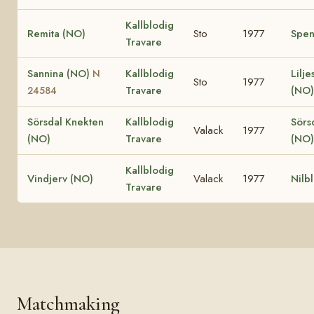
Kallblodig
Remita (NO)
Sto
1977
Spen
Travare
Sannina (NO)
Kallblodig
Lilj
N
Sto
1977
Travare
(NO)
24584
Sörsdal Knekten
Kallblodig
Sörs
Valack
1977
(NO)
Travare
(NO)
Kallblodig
Vindjerv (NO)
Valack
1977
Nilb
Travare
Matchmaking