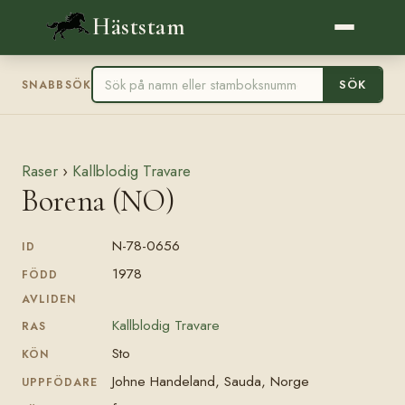
Häststam
SÖK
SNABBSÖK
Raser
›
Kallblodig Travare
Borena (NO)
N-78-0656
ID
1978
FÖDD
AVLIDEN
Kallblodig Travare
RAS
Sto
KÖN
Johne Handeland, Sauda, Norge
UPPFÖDARE