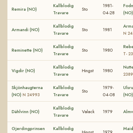
Kallblodig
1981-
Fodn
Remira (NO)
Sto
Travare
04-28
(NO
Kallblodig
Arma
Armandi (NO)
Sto
1981
Travare
N 24
Kallblodig
Rebe
Reminette (NO)
Sto
1980
Travare
T- 2
Kallblodig
Nutt
Vigdir (NO)
Hingst
1980
Travare
238
Skjönhaugterna
Kallblodig
1979-
Ulsr
Sto
(NO)
Travare
04-08
(NO)
N 24993
Kallblodig
Dählvinn (NO)
Valack
1979
Almv
Travare
Gjerdingprinsen
Kallblodig
Maid
Hingst
1979