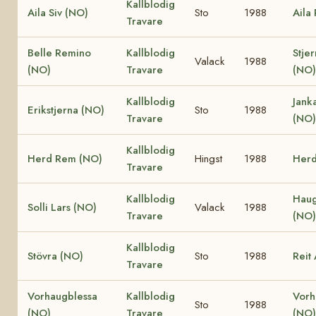
Kallblodig
Aila Siv (NO)
Sto
1988
Aila
Travare
Belle Remino
Kallblodig
Stjer
Valack
1988
(NO)
Travare
(NO)
Kallblodig
Jank
Erikstjerna (NO)
Sto
1988
Travare
(NO)
Kallblodig
Herd Rem (NO)
Hingst
1988
Herd
Travare
Kallblodig
Haug
Solli Lars (NO)
Valack
1988
Travare
(NO)
Kallblodig
Stövra (NO)
Sto
1988
Reit
Travare
Vorhaugblessa
Kallblodig
Vorh
Sto
1988
(NO)
Travare
(NO)