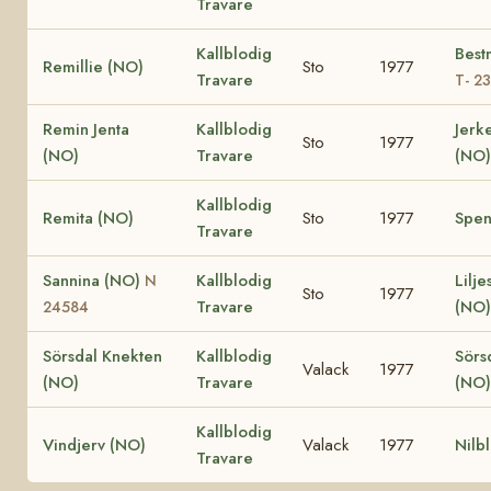
Travare
Kallblodig
Best
Remillie (NO)
Sto
1977
Travare
T- 2
Remin Jenta
Kallblodig
Jerk
Sto
1977
(NO)
Travare
(NO)
Kallblodig
Remita (NO)
Sto
1977
Spen
Travare
Sannina (NO)
Kallblodig
Lilj
N
Sto
1977
Travare
(NO)
24584
Sörsdal Knekten
Kallblodig
Sörs
Valack
1977
(NO)
Travare
(NO)
Kallblodig
Vindjerv (NO)
Valack
1977
Nilb
Travare