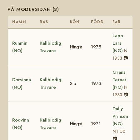
PÅ MODERSIDAN (3)
NAMN
RAS
KÖN
FÖDD
FAR
Lapp
Runmin
Kallblodig
Lars
Hingst
1975
(NO)
Travare
(NO)
N
📷
1933
Grans
Dorvinna
Kallblodig
Ternar
Sto
1973
(NO)
Travare
(NO)
N
📷
1983
Dally
Prinsen
Rodvinn
Kallblodig
Hingst
1971
(NO)
(NO)
Travare
NT 50
📷