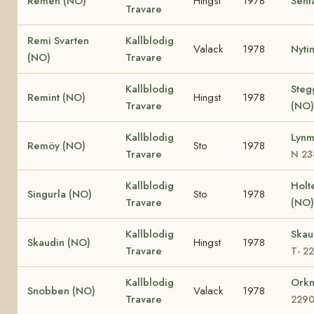
Remen (NO)
Hingst
1978
Sent
Travare
Remi Svarten
Kallblodig
Valack
1978
Nyti
(NO)
Travare
Kallblodig
Steg
Remint (NO)
Hingst
1978
Travare
(NO)
Kallblodig
Lynm
Remöy (NO)
Sto
1978
Travare
N 23
Kallblodig
Holt
Singurla (NO)
Sto
1978
Travare
(NO)
Kallblodig
Skau
Skaudin (NO)
Hingst
1978
Travare
T- 2
Kallblodig
Orkn
Snobben (NO)
Valack
1978
Travare
229