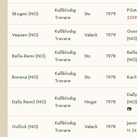
Kallblodig
Pilo
Skogmi (NO)
Sto
1979
Travare
225
Kallblodig
Gunn
Vepsen (NO)
Valack
1979
Travare
(NO)
Kallblodig
Belle
Bella-Remi (NO)
Sto
1978
Travare
(NO)
Kallblodig
Borena (NO)
Sto
1978
Kari
Travare
Dally
Kallblodig
Dally Remil (NO)
Hingst
1978
(NO
Travare
📷
Kallblodig
Jann
Gullick (NO)
Valack
1978
Travare
N 24