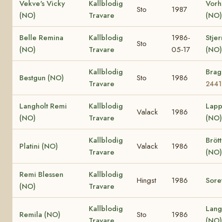
Vekve's Vicky
Kallblodig
Vorh
Sto
1987
(NO)
Travare
(NO)
Belle Remina
Kallblodig
1986-
Stjer
Sto
(NO)
Travare
05-17
(NO)
Kallblodig
Brag
Bestgun (NO)
Sto
1986
Travare
2441
Langholt Remi
Kallblodig
Lapp
Valack
1986
(NO)
Travare
(NO)
Kallblodig
Bröt
Platini (NO)
Valack
1986
Travare
(NO)
Remi Blessen
Kallblodig
Hingst
1986
Sore
(NO)
Travare
Kallblodig
Lang
Remila (NO)
Sto
1986
Travare
(NO)