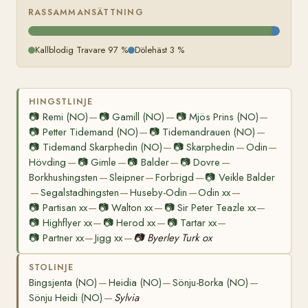
RASSAMMANSÄTTNING
Kallblodig Travare 97 %
Dölehäst 3 %
HINGSTLINJE
📷
Remi (NO)
📷
Gamill (NO)
📷
Mjös Prins (NO)
—
—
—
📷
Petter Tidemand (NO)
📷
Tidemandrauen (NO)
—
—
📷
Tidemand Skarphedin (NO)
📷
Skarphedin
Odin
—
—
—
Hövding
📷
Gimle
📷
Balder
📷
Dovre
—
—
—
—
Borkhushingsten
Sleipner
Forbrigd
📷
Veikle Balder
—
—
—
Segalstadhingsten
Huseby-Odin
Odin xx
—
—
—
—
📷
Partisan xx
📷
Walton xx
📷
Sir Peter Teazle xx
—
—
—
📷
Highflyer xx
📷
Herod xx
📷
Tartar xx
—
—
—
📷
Partner xx
Jigg xx
📷
Byerley Turk ox
—
—
STOLINJE
Bingsjenta (NO)
Heidia (NO)
Sönju-Borka (NO)
—
—
—
Sönju Heidi (NO)
Sylvia
—