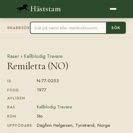
Häststam
SÖK
SNABBSÖK
Raser
›
Kallblodig Travare
Remiletta (NO)
N-77-0253
ID
1977
FÖDD
AVLIDEN
Kallblodig Travare
RAS
Sto
KÖN
Dagfinn Helgesen, Tyristrand, Norge
UPPFÖDARE