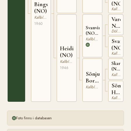
(NO)
Bingsjenta
897
Kallblodig Travare
(NO)
Kallblodig Travare
Vardvin
1960
N
Svanvinn
Dölehäst
1283
(NO)
T-133
Kallblodig Travare
Svanhil
(NO)
Heidia
Kallblodig Travare
(NO)
Kallblodig Travare
Skarphed
1946
(NO)
Sönju-
T-
Kallblodig Travare
Borka
80
Sönju
(NO)
Kallblodig Travare
Heidi
Kallblodig Travare
(NO)
Foto finns i databasen