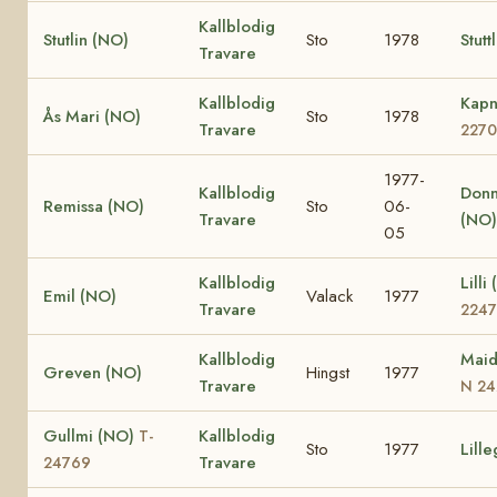
Kallblodig
Stutlin (NO)
Sto
1978
Stut
Travare
Kallblodig
Kapn
Ås Mari (NO)
Sto
1978
Travare
2270
1977-
Kallblodig
Donn
Remissa (NO)
Sto
06-
Travare
(NO)
05
Kallblodig
Lilli
Emil (NO)
Valack
1977
Travare
2247
Kallblodig
Maid
Greven (NO)
Hingst
1977
Travare
N 24
Gullmi (NO)
Kallblodig
T-
Sto
1977
Lille
Travare
24769