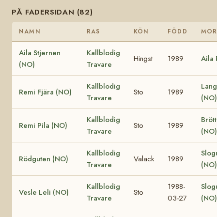
PÅ FADERSIDAN (82)
NAMN
RAS
KÖN
FÖDD
MO
Aila Stjernen
Kallblodig
Hingst
1989
Aila
(NO)
Travare
Kallblodig
Lang
Remi Fjära (NO)
Sto
1989
Travare
(NO)
Kallblodig
Bröt
Remi Pila (NO)
Sto
1989
Travare
(NO)
Kallblodig
Slog
Rödguten (NO)
Valack
1989
Travare
(NO)
Kallblodig
1988-
Slog
Vesle Leli (NO)
Sto
Travare
03-27
(NO)