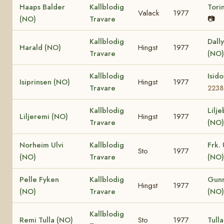
Haaps Balder
Kallblodig
Tori
Valack
1977
(NO)
Travare
📷
Kallblodig
Dall
Harald (NO)
Hingst
1977
Travare
(NO)
Kallblodig
Isid
Isiprinsen (NO)
Hingst
1977
Travare
2238
Kallblodig
Lilj
Liljeremi (NO)
Hingst
1977
Travare
(NO)
Norheim Ulvi
Kallblodig
Frk. 
Sto
1977
(NO)
Travare
(NO)
Pelle Fyken
Kallblodig
Gunn
Hingst
1977
(NO)
Travare
(NO)
Kallblodig
Remi Tulla (NO)
Sto
1977
Tull