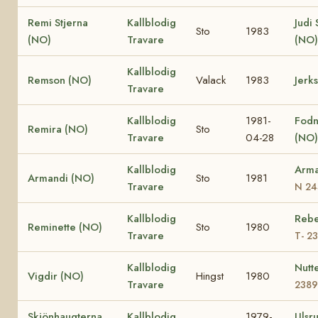
Remi Stjerna
Kallblodig
Judi 
Sto
1983
(NO)
Travare
(NO)
Kallblodig
Remson (NO)
Valack
1983
Jerk
Travare
Kallblodig
1981-
Fodn
Remira (NO)
Sto
Travare
04-28
(NO
Kallblodig
Arma
Armandi (NO)
Sto
1981
Travare
N 24
Kallblodig
Rebe
Reminette (NO)
Sto
1980
Travare
T- 2
Kallblodig
Nutt
Vigdir (NO)
Hingst
1980
Travare
238
Skjönhaugterna
Kallblodig
1979-
Ulsr