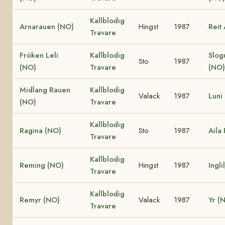
Kallblodig
Arnarauen (NO)
Hingst
1987
Reit
Travare
Fröken Leli
Kallblodig
Slog
Sto
1987
(NO)
Travare
(NO)
Midlang Rauen
Kallblodig
Valack
1987
Luni
(NO)
Travare
Kallblodig
Ragina (NO)
Sto
1987
Aila
Travare
Kallblodig
Reming (NO)
Hingst
1987
Ingli
Travare
Kallblodig
Remyr (NO)
Valack
1987
Yr (
Travare