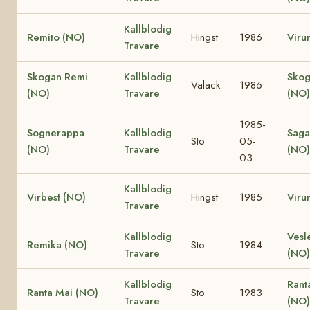
Kallblodig
Remito (NO)
Hingst
1986
Viru
Travare
Skogan Remi
Kallblodig
Skog
Valack
1986
(NO)
Travare
(NO)
1985-
Sognerappa
Kallblodig
Saga
Sto
05-
(NO)
Travare
(NO)
03
Kallblodig
Virbest (NO)
Hingst
1985
Viru
Travare
Kallblodig
Vesl
Remika (NO)
Sto
1984
Travare
(NO)
Kallblodig
Rant
Ranta Mai (NO)
Sto
1983
Travare
(NO)