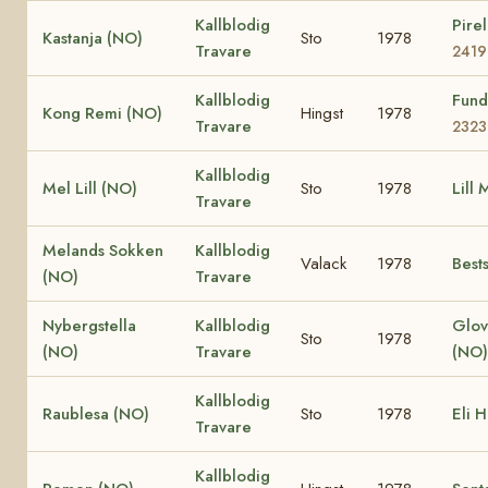
Kallblodig
Pire
Kastanja (NO)
Sto
1978
Travare
2419
Kallblodig
Fund
Kong Remi (NO)
Hingst
1978
Travare
2323
Kallblodig
Mel Lill (NO)
Sto
1978
Lill
Travare
Melands Sokken
Kallblodig
Valack
1978
Best
(NO)
Travare
Nybergstella
Kallblodig
Glov
Sto
1978
(NO)
Travare
(NO
Kallblodig
Raublesa (NO)
Sto
1978
Eli 
Travare
Kallblodig