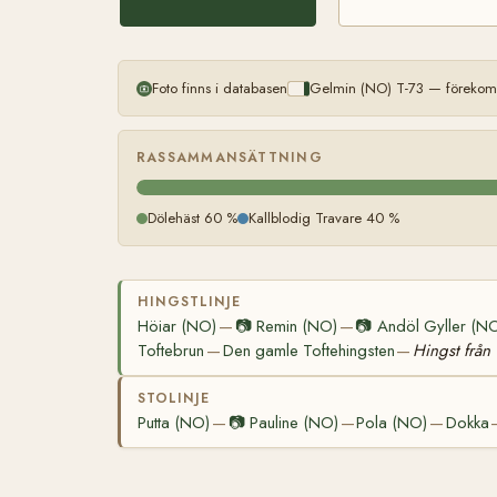
Foto finns i databasen
Gelmin (NO) T-73 — förekomm
RASSAMMANSÄTTNING
Dölehäst 60 %
Kallblodig Travare 40 %
HINGSTLINJE
Höiar (NO)
📷
Remin (NO)
📷
Andöl Gyller (N
—
—
Toftebrun
Den gamle Toftehingsten
Hingst från 
—
—
STOLINJE
Putta (NO)
📷
Pauline (NO)
Pola (NO)
Dokka
—
—
—