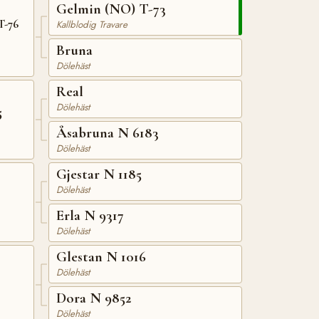
Gelmin (NO) T-73
T-76
Kallblodig Travare
Bruna
Dölehäst
Real
Dölehäst
5
Åsabruna N 6183
Dölehäst
Gjestar N 1185
Dölehäst
Erla N 9317
Dölehäst
Glestan N 1016
Dölehäst
Dora N 9852
Dölehäst