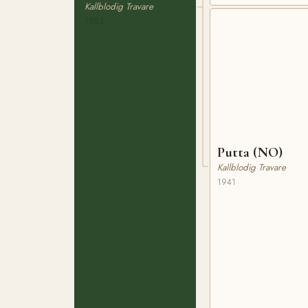
Kallblodig Travare
1953
Putta (NO)
Kallblodig Travare
1941