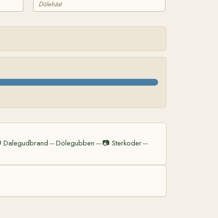
Dölehäst

Dalegudbrand
Dölegubben
📷
Sterkoder
—
—
—