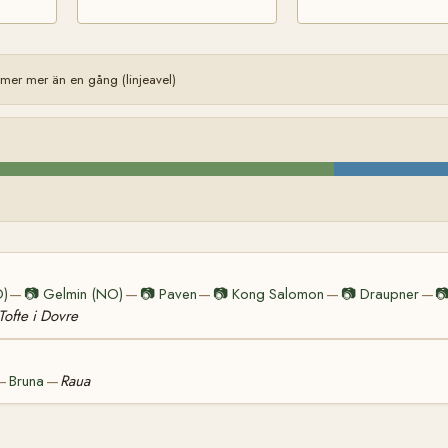
er mer än en gång (linjeavel)
O)
📷
Gelmin (NO)
📷
Paven
📷
Kong Salomon
📷
Draupner

—
—
—
—
—
Tofte i Dovre
Bruna
Raua
—
—