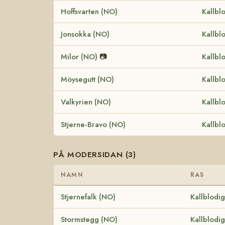
Hoffsvarten (NO)
Kallbl
Jonsokka (NO)
Kallbl
Milor (NO)
📷
Kallbl
Möysegutt (NO)
Kallbl
Valkyrien (NO)
Kallbl
Stjerne-Bravo (NO)
Kallbl
PÅ MODERSIDAN (3)
NAMN
RAS
Stjernefalk (NO)
Kallblodi
Stormstegg (NO)
Kallblodi