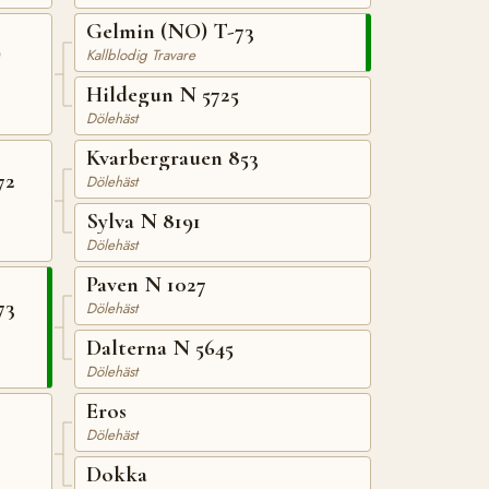
Gelmin (NO) T-73
)
Kallblodig Travare
Hildegun N 5725
Dölehäst
Kvarbergrauen 853
72
Dölehäst
Sylva N 8191
Dölehäst
Paven N 1027
73
Dölehäst
Dalterna N 5645
Dölehäst
Eros
Dölehäst
Dokka