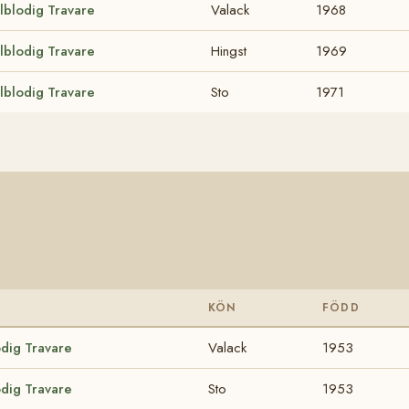
lblodig Travare
Valack
1968
lblodig Travare
Hingst
1969
lblodig Travare
Sto
1971
KÖN
FÖDD
odig Travare
Valack
1953
odig Travare
Sto
1953