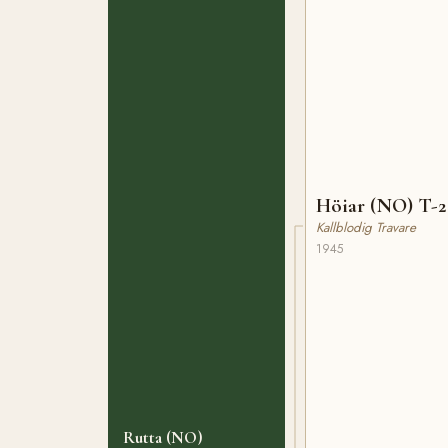
Höiar (NO) T-
Kallblodig Travare
1945
Rutta (NO)