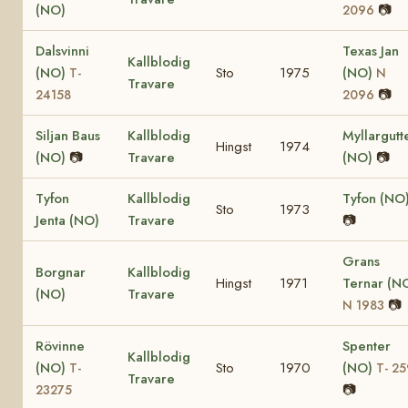
(NO)
📷
2096
Dalsvinni
Texas Jan
Kallblodig
(NO)
Sto
1975
(NO)
T-
N
Travare
📷
24158
2096
Siljan Baus
Kallblodig
Myllargutt
Hingst
1974
(NO)
📷
Travare
(NO)
📷
Tyfon
Kallblodig
Tyfon (NO
Sto
1973
Jenta (NO)
Travare
📷
Grans
Borgnar
Kallblodig
Hingst
1971
Ternar (N
(NO)
Travare
📷
N 1983
Rövinne
Spenter
Kallblodig
(NO)
Sto
1970
(NO)
T-
T- 25
Travare
📷
23275