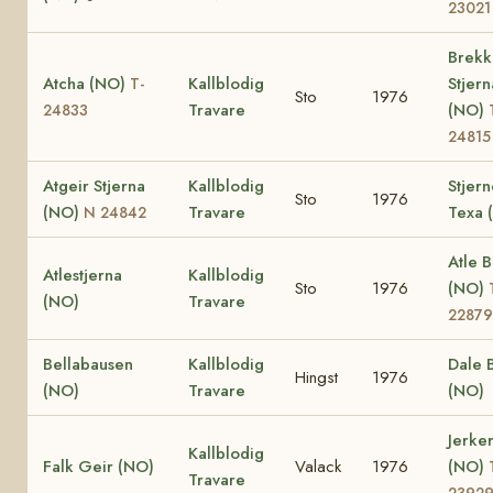
23021
Brekk
Atcha (NO)
Kallblodig
Stjern
T-
Sto
1976
Travare
(NO)
24833
24815
Atgeir Stjerna
Kallblodig
Stjer
Sto
1976
(NO)
Travare
Texa 
N 24842
Atle 
Atlestjerna
Kallblodig
Sto
1976
(NO)
(NO)
Travare
22879
Bellabausen
Kallblodig
Dale 
Hingst
1976
(NO)
Travare
(NO)
Jerke
Kallblodig
Falk Geir (NO)
Valack
1976
(NO)
Travare
2392