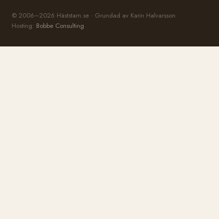
© 2006–2026 Häststam.se · Grundad av Karin Halvarsson
Hosting:
Bobbe Consulting