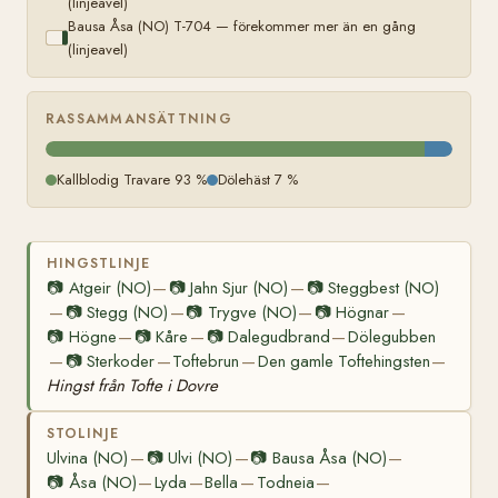
(linjeavel)
Bausa Åsa (NO) T-704 — förekommer mer än en gång
(linjeavel)
RASSAMMANSÄTTNING
Kallblodig Travare 93 %
Dölehäst 7 %
HINGSTLINJE
📷
Atgeir (NO)
📷
Jahn Sjur (NO)
📷
Steggbest (NO)
—
—
📷
Stegg (NO)
📷
Trygve (NO)
📷
Högnar
—
—
—
—
📷
Högne
📷
Kåre
📷
Dalegudbrand
Dölegubben
—
—
—
📷
Sterkoder
Toftebrun
Den gamle Toftehingsten
—
—
—
—
Hingst från Tofte i Dovre
STOLINJE
Ulvina (NO)
📷
Ulvi (NO)
📷
Bausa Åsa (NO)
—
—
—
📷
Åsa (NO)
Lyda
Bella
Todneia
—
—
—
—