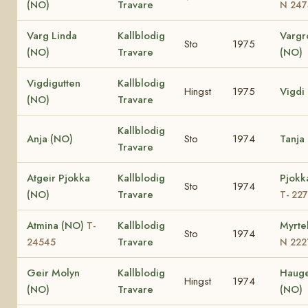
(NO)
Travare
N 247
Varg Linda
Kallblodig
Vargr
Sto
1975
(NO)
Travare
(NO)
Vigdigutten
Kallblodig
Hingst
1975
Vigdi
(NO)
Travare
Kallblodig
Anja (NO)
Sto
1974
Tanja
Travare
Atgeir Pjokka
Kallblodig
Pjokk
Sto
1974
(NO)
Travare
T- 22
Atmina (NO)
Kallblodig
Myrte
T-
Sto
1974
Travare
24545
N 222
Geir Molyn
Kallblodig
Hauge
Hingst
1974
(NO)
Travare
(NO)