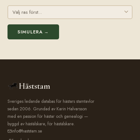
SIMULERA →
Häststam
Sveriges ledande databas för hästars stamtavlor
sedan 2006. Grundad av Karin Halvarsson
med en passion för hästar och genealogi —
byggd av hästälskare, för hästälskare.
info@haststam.se