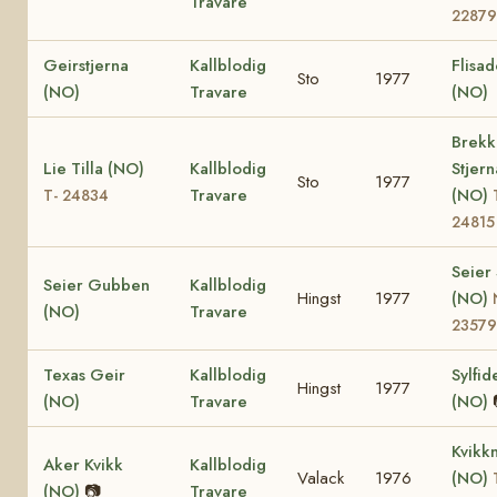
Travare
22879
Geirstjerna
Kallblodig
Flisa
Sto
1977
(NO)
Travare
(NO)
Brekk
Lie Tilla (NO)
Kallblodig
Stjern
Sto
1977
Travare
(NO)
T- 24834
24815
Seier 
Seier Gubben
Kallblodig
Hingst
1977
(NO)
(NO)
Travare
23579
Texas Geir
Kallblodig
Sylfid
Hingst
1977
(NO)
Travare
(NO)
Kvikk
Aker Kvikk
Kallblodig
Valack
1976
(NO)
(NO)
📷
Travare