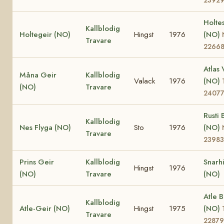
Holte
Kallblodig
Holtegeir (NO)
Hingst
1976
(NO)
Travare
2266
Atlas 
Måna Geir
Kallblodig
Valack
1976
(NO)
(NO)
Travare
2407
Rusti 
Kallblodig
Nes Flyga (NO)
Sto
1976
(NO)
Travare
23983
Prins Geir
Kallblodig
Snarh
Hingst
1976
(NO)
Travare
(NO)
Atle 
Kallblodig
Atle-Geir (NO)
Hingst
1975
(NO)
Travare
22879