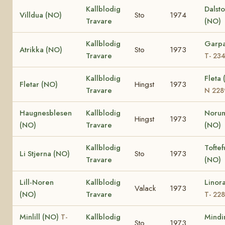
Kallblodig
Dalst
Villdua (NO)
Sto
1974
Travare
(NO)
Kallblodig
Garpa
Atrikka (NO)
Sto
1973
Travare
T- 23
Kallblodig
Fleta
Fletar (NO)
Hingst
1973
Travare
N 228
Haugnesblesen
Kallblodig
Norum
Hingst
1973
(NO)
Travare
(NO)
Kallblodig
Toftef
Li Stjerna (NO)
Sto
1973
Travare
(NO)
Lill-Noren
Kallblodig
Linor
Valack
1973
(NO)
Travare
T- 22
Minlill (NO)
Kallblodig
Mindi
T-
Sto
1973