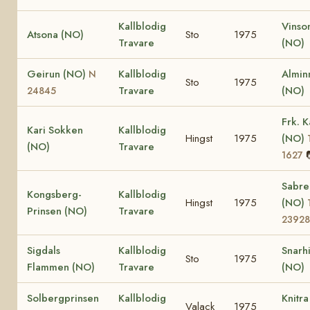
Kallblodig
Vinso
Atsona (NO)
Sto
1975
Travare
(NO)
Geirun (NO)
Kallblodig
Almin
N
Sto
1975
Travare
(NO)
24845
Frk. K
Kari Sokken
Kallblodig
Hingst
1975
(NO)
(NO)
Travare
1627
Sabre
Kongsberg-
Kallblodig
Hingst
1975
(NO)
Prinsen (NO)
Travare
23928
Sigdals
Kallblodig
Snarh
Sto
1975
Flammen (NO)
Travare
(NO)
Solbergprinsen
Kallblodig
Knitr
Valack
1975