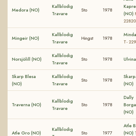
Kallblodig
Kapre
Medora (NO)
Sto
1978
Travare
(NO)
22820
Kallblodig
Minda
Mingeir (NO)
Hingst
1978
Travare
T- 22
Kallblodig
Norsjölill (NO)
Sto
1978
Ulvin
Travare
Skarp Blesa
Kallblodig
Skarp
Sto
1978
(NO)
Travare
(NO)
Dally
Kallblodig
Traverna (NO)
Sto
1978
Borga
Travare
(NO)
Atle 
Kallblodig
Atle Gro (NO)
Sto
1977
(NO)