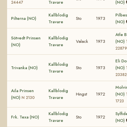
Travare
(NO)
24447
Kallblodig
Pilbes
Pilterna (NO)
Sto
1973
Travare
(NO)
Atle 
Sötvedt Prinsen
Kallblodig
Valack
1973
(NO)
(NO)
Travare
22879
Eli D
Kallblodig
Trivanka (NO)
Sto
1973
(NO)
Travare
23382
Molvin
Aila Prinsen
Kallblodig
Hingst
1972
(NO)
(NO)
Travare
N 2130
1723
Kallblodig
Sylfid
Frk. Texa (NO)
Sto
1972
Travare
(NO)