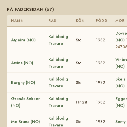
PÅ FADERSIDAN (67)
NAMN
RAS
KÖN
FÖDD
MOR
Dovre
Kallblodig
Atgeira (NO)
Sto
1982
(NO)
Travare
2470
Kallblodig
Vinbr
Atvina (NO)
Sto
1982
Travare
(NO)
Kallblodig
Skeis
Borgny (NO)
Sto
1982
Travare
(NO)
Granås Sokken
Kallblodig
Egge
Hingst
1982
(NO)
Travare
(NO)
Kallblodig
Mo Bruna (NO)
Sto
1982
Senty
Travare