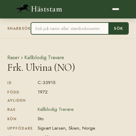
Häststam
SÖK
SNABBSÖK
Raser
›
Kallblodig Travare
Frk. Ulvina (NO)
C-33915
ID
1972
FÖDD
AVLIDEN
Kallblodig Travare
RAS
Sto
KÖN
Sigvart Larsen, Skien, Norge
UPPFÖDARE