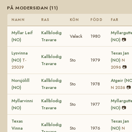
PÅ MODERSIDAN (11)
NAMN
RAS
KÖN
FÖDD
FAR
Myllar Leif
Kallblodig
Myllargutt
Valack
1980
(NO)
Travare
(NO)
📷
Lysvinna
Texas Jan
Kallblodig
(NO)
Sto
1979
(NO)
T-
N
Travare
📷
25039
2096
Norsjölill
Kallblodig
Atgeir (NO
Sto
1978
(NO)
Travare
📷
N 2036
Myllarvinni
Kallblodig
Myllargutt
Sto
1977
(NO)
Travare
(NO)
📷
Texas
Texas Jan
Kallblodig
Vinna
Sto
1976
(NO)
N
Travare