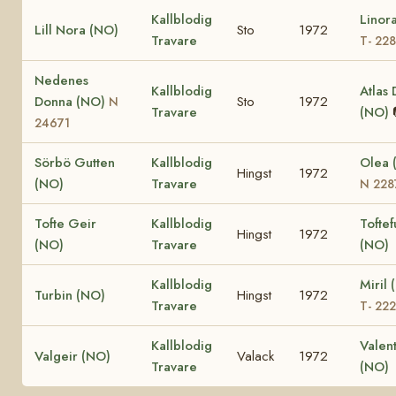
Kallblodig
Linor
Lill Nora (NO)
Sto
1972
Travare
T- 22
Nedenes
Kallblodig
Atlas
Donna (NO)
Sto
1972
N
Travare
(NO)
24671
Sörbö Gutten
Kallblodig
Olea 
Hingst
1972
(NO)
Travare
N 228
Tofte Geir
Kallblodig
Toftef
Hingst
1972
(NO)
Travare
(NO)
Kallblodig
Miril 
Turbin (NO)
Hingst
1972
Travare
T- 22
Kallblodig
Valen
Valgeir (NO)
Valack
1972
Travare
(NO)