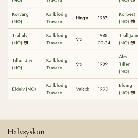
(NO)
Travare
(NO)
📷
Korvarg
Kallblodig
Korbest
Hingst
1987
(NO)
Travare
(NO)
📷
Trollulvi
Kallblodig
1988-
Troll Jah
Sto
(NO)
📷
Travare
02-24
(NO)
📷
Alm
Tiller Ulvi
Kallblodig
Sto
1989
Tiller
(NO)
Travare
(NO)
Kallblodig
Elding
Eldulv (NO)
Valack
1990
Travare
(NO)
📷
Halvsyskon