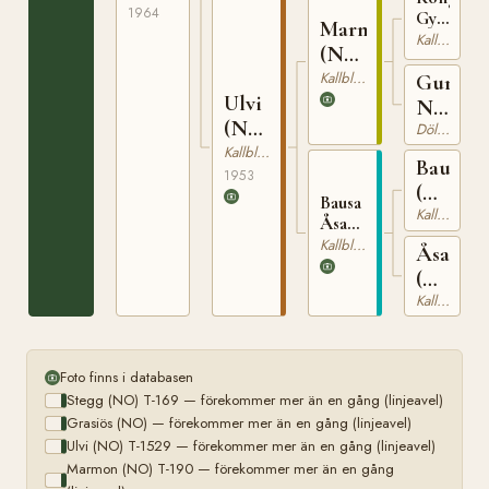
1964
Gyller
Marmon
(NO)
Kallblodig Travare
(NO)
T-
T-
Kallblodig Travare
Guri
111
Ulvi
190
N
(NO)
15043
Dölehäst
T-
Kallblodig Travare
Bausen
1529
1953
(NO)
Bausa
T-
Kallblodig Travare
Åsa
104
(NO)
Kallblodig Travare
Åsa
T-704
(NO)
N
Kallblodig Travare
13000
Foto finns i databasen
Stegg (NO) T-169 — förekommer mer än en gång (linjeavel)
Grasiös (NO) — förekommer mer än en gång (linjeavel)
Ulvi (NO) T-1529 — förekommer mer än en gång (linjeavel)
Marmon (NO) T-190 — förekommer mer än en gång