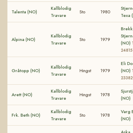
Kallblodig
Stjer
Talenta (NO)
Sto
1980
Travare
Texa 
Brekk
Kallblodig
Stjern
Alpina (NO)
Sto
1979
Travare
(NO)
24815
Eli D
Kallblodig
Gråtopp (NO)
Hingst
1979
(NO)
Travare
23382
Kallblodig
Sjurst
Arett (NO)
Hingst
1978
Travare
(NO)
Kallblodig
Varg 
Frk. Beth (NO)
Sto
1978
Travare
(NO)
Aska