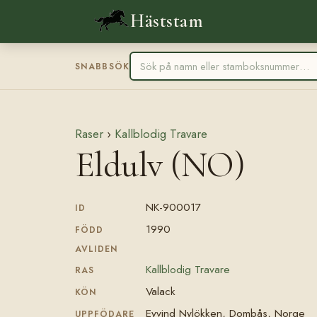
Häststam
SNABBSÖK
Raser
›
Kallblodig Travare
Eldulv (NO)
NK-900017
ID
1990
FÖDD
AVLIDEN
Kallblodig Travare
RAS
Valack
KÖN
Eyvind Nylökken, Dombås, Norge
UPPFÖDARE