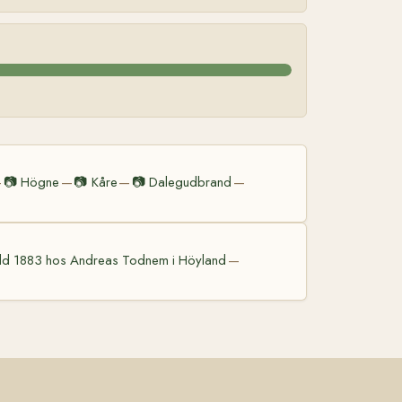
📷
Högne
📷
Kåre
📷
Dalegudbrand
—
—
—
—
ödd 1883 hos Andreas Todnem i Höyland
—