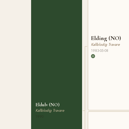
Elding (NO)
Kallblodig Travare
1983-05-08
Eldulv (NO)
Kallblodig Travare
1990