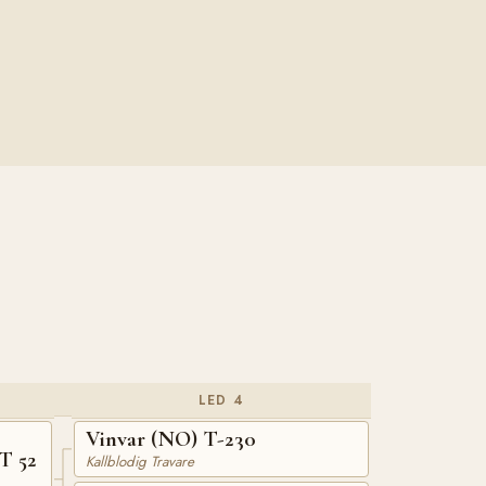
LED 4
Vinvar (NO) T-230
T 52
Kallblodig Travare