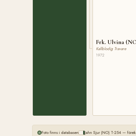
Frk. Ulvina (N
Kallblodig Travare
1972
Foto finns i databasen
Jahn Sjur (NO) T-254 — förek