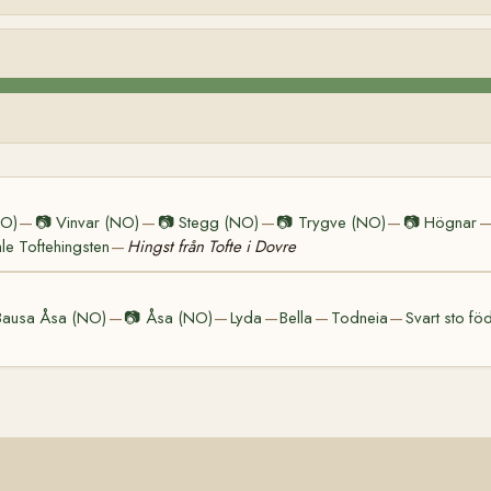
NO)
📷
Vinvar (NO)
📷
Stegg (NO)
📷
Trygve (NO)
📷
Högnar
—
—
—
—
e Toftehingsten
Hingst från Tofte i Dovre
—
Bausa Åsa (NO)
📷
Åsa (NO)
Lyda
Bella
Todneia
Svart sto f
—
—
—
—
—