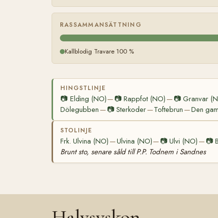
RASSAMMANSÄTTNING
Kallblodig Travare 100 %
HINGSTLINJE
📷
Elding (NO)
📷
Rappfot (NO)
📷
Granvar (
—
—
Dölegubben
📷
Sterkoder
Toftebrun
Den gaml
—
—
—
STOLINJE
Frk. Ulvina (NO)
Ulvina (NO)
📷
Ulvi (NO)
📷
—
—
—
Brunt sto, senare såld till P.P. Todnem i Sandnes
Halvsyskon