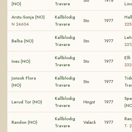
Sto
1978
(NO)
Travare
Lin
Arstu-Sonja (NO)
Kallblodig
Hal
Sto
1977
Travare
N 24604
225
Kallblodig
Leh
Belha (NO)
Sto
1977
Travare
231
Kallblodig
Elf
Ines (NO)
Sto
1977
Travare
232
Jonsok Flora
Kallblodig
Tid
Sto
1977
(NO)
Travare
Tra
Kallblodig
Spe
Lerud Tor (NO)
Hingst
1977
Travare
(NO
Kallblodig
Ran
Randon (NO)
Valack
1977
Travare
T- 