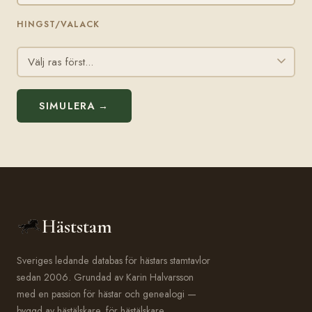
HINGST/VALACK
SIMULERA →
Häststam
Sveriges ledande databas för hästars stamtavlor
sedan 2006. Grundad av Karin Halvarsson
med en passion för hästar och genealogi —
byggd av hästälskare, för hästälskare.