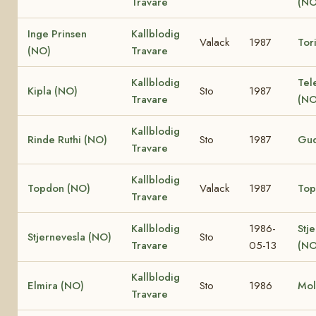
Travare
(NO
Inge Prinsen
Kallblodig
Valack
1987
Tor
(NO)
Travare
Kallblodig
Tel
Kipla (NO)
Sto
1987
Travare
(NO
Kallblodig
Rinde Ruthi (NO)
Sto
1987
Gud
Travare
Kallblodig
Topdon (NO)
Valack
1987
Top
Travare
Kallblodig
1986-
Stj
Stjernevesla (NO)
Sto
Travare
05-13
(NO
Kallblodig
Elmira (NO)
Sto
1986
Mol
Travare