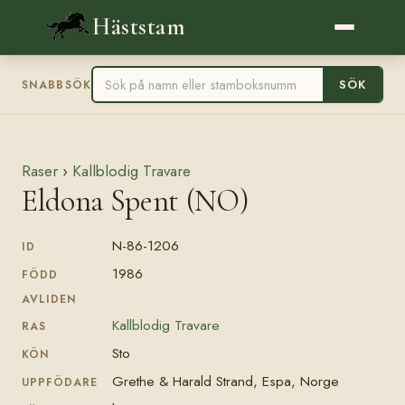
Häststam
SÖK
SNABBSÖK
Raser
›
Kallblodig Travare
Eldona Spent (NO)
N-86-1206
ID
1986
FÖDD
AVLIDEN
Kallblodig Travare
RAS
Sto
KÖN
Grethe & Harald Strand, Espa, Norge
UPPFÖDARE