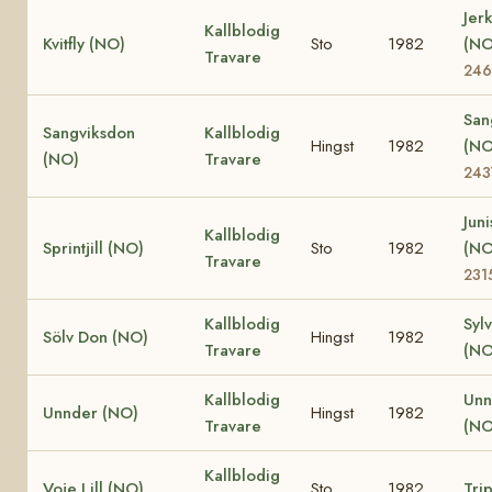
Jer
Kallblodig
Kvitfly (NO)
Sto
1982
(N
Travare
246
San
Sangviksdon
Kallblodig
Hingst
1982
(N
(NO)
Travare
243
Juni
Kallblodig
Sprintjill (NO)
Sto
1982
(N
Travare
231
Kallblodig
Syl
Sölv Don (NO)
Hingst
1982
Travare
(NO
Kallblodig
Unn
Unnder (NO)
Hingst
1982
Travare
(NO
Kallblodig
Voje Lill (NO)
Sto
1982
Trip