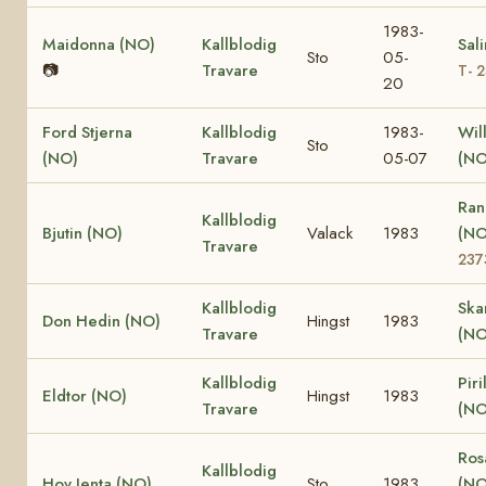
1983-
Maidonna (NO)
Kallblodig
Sal
Sto
05-
📷
Travare
T- 
20
Ford Stjerna
Kallblodig
1983-
Wil
Sto
(NO)
Travare
05-07
(NO
Ran
Kallblodig
Bjutin (NO)
Valack
1983
(N
Travare
237
Kallblodig
Ska
Don Hedin (NO)
Hingst
1983
Travare
(NO
Kallblodig
Piri
Eldtor (NO)
Hingst
1983
Travare
(NO
Ros
Kallblodig
Hov Jenta (NO)
Sto
1983
(N