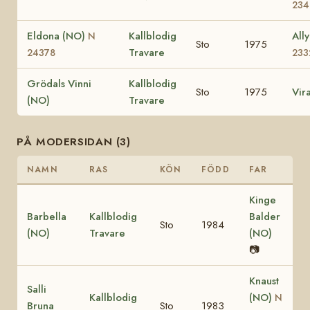
234
Eldona (NO)
Kallblodig
All
N
Sto
1975
Travare
24378
233
Grödals Vinni
Kallblodig
Sto
1975
Vir
(NO)
Travare
PÅ MODERSIDAN (3)
NAMN
RAS
KÖN
FÖDD
FAR
Kinge
Barbella
Kallblodig
Balder
Sto
1984
(NO)
Travare
(NO)
📷
Knaust
Salli
Kallblodig
(NO)
N
Bruna
Sto
1983