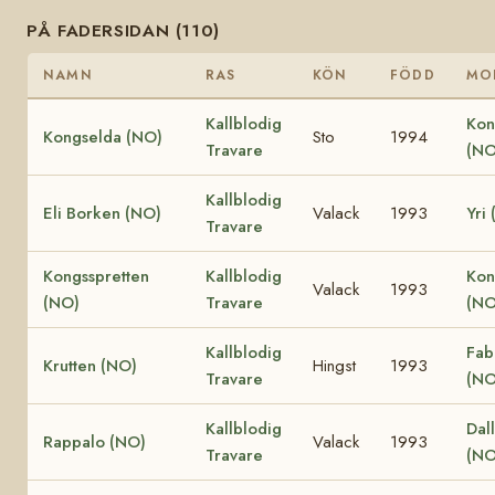
PÅ FADERSIDAN (110)
NAMN
RAS
KÖN
FÖDD
MO
Kallblodig
Kon
Kongselda (NO)
Sto
1994
Travare
(NO
Kallblodig
Eli Borken (NO)
Valack
1993
Yri
Travare
Kongsspretten
Kallblodig
Kon
Valack
1993
(NO)
Travare
(NO
Kallblodig
Fab
Krutten (NO)
Hingst
1993
Travare
(NO
Kallblodig
Dall
Rappalo (NO)
Valack
1993
Travare
(NO