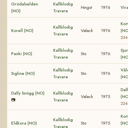
Grödalselden
Kallblodig
Hingst
1976
Vir
(NO)
Travare
Kor
Kallblodig
Korell (NO)
Valack
1976
(N
Travare
234
Kallblodig
Sju
Panki (NO)
Sto
1976
Travare
(NO
Kallblodig
Vål
Sigline (NO)
Sto
1976
Travare
(NO
Dall
Dally Snögg (NO)
Kallblodig
Valack
1975
(N
📷
Travare
224
Kor
Kallblodig
Eldkora (NO)
Sto
1975
(N
Travare