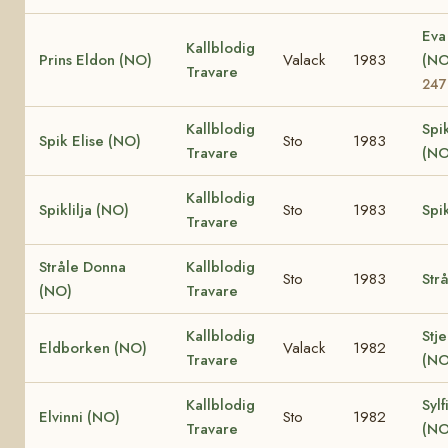
Eva
Kallblodig
Prins Eldon (NO)
Valack
1983
(N
Travare
247
Kallblodig
Spi
Spik Elise (NO)
Sto
1983
Travare
(NO
Kallblodig
Spiklilja (NO)
Sto
1983
Spi
Travare
Stråle Donna
Kallblodig
Sto
1983
Str
(NO)
Travare
Kallblodig
Stje
Eldborken (NO)
Valack
1982
Travare
(NO
Kallblodig
Sylf
Elvinni (NO)
Sto
1982
Travare
(NO