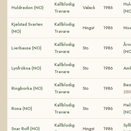
Kallblodig
Hul
Huldredon (NO)
Valack
1986
Travare
(NO
Kjelstad Svarten
Kallblodig
Hingst
1986
Nixe
(NO)
Travare
Kallblodig
Årn
Lierbausa (NO)
Sto
1986
Travare
(NO
Kallblodig
Lynfrökna (NO)
Sto
1986
Aml
Travare
Kallblodig
Bes
Ringborka (NO)
Sto
1986
Travare
250
Kallblodig
Hel
Rona (NO)
Sto
1986
Travare
(NO
Kallblodig
Sylf
Snar Rolf (NO)
Hingst
1986