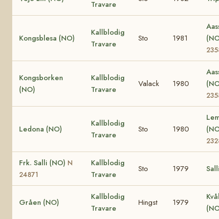
Travare
Aas
Kallblodig
Kongsblesa (NO)
Sto
1981
(N
Travare
235
Aas
Kongsborken
Kallblodig
Valack
1980
(N
(NO)
Travare
235
Lem
Kallblodig
Ledona (NO)
Sto
1980
(N
Travare
232
Frk. Salli (NO)
Kallblodig
N
Sto
1979
Sall
Travare
24871
Kallblodig
Kvå
Gråen (NO)
Hingst
1979
Travare
(NO