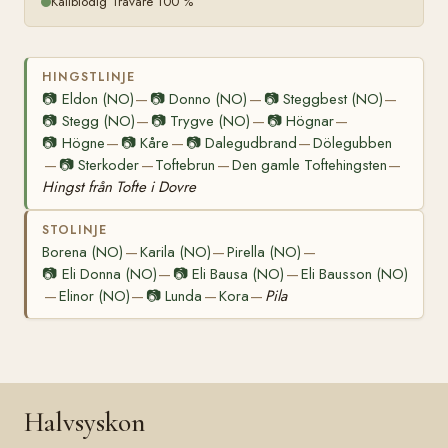
Kallblodig Travare 100 %
HINGSTLINJE
📷
Eldon (NO)
📷
Donno (NO)
📷
Steggbest (NO)
—
—
—
📷
Stegg (NO)
📷
Trygve (NO)
📷
Högnar
—
—
—
📷
Högne
📷
Kåre
📷
Dalegudbrand
Dölegubben
—
—
—
📷
Sterkoder
Toftebrun
Den gamle Toftehingsten
—
—
—
—
Hingst från Tofte i Dovre
STOLINJE
Borena (NO)
Karila (NO)
Pirella (NO)
—
—
—
📷
Eli Donna (NO)
📷
Eli Bausa (NO)
Eli Bausson (NO)
—
—
Elinor (NO)
📷
Lunda
Kora
Pila
—
—
—
—
Halvsyskon