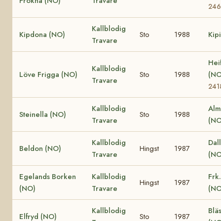
Frökna (NO)
Travare
24
Kallblodig
Kipdona (NO)
Sto
1988
Kip
Travare
Hei
Kallblodig
Löve Frigga (NO)
Sto
1988
(N
Travare
241
Kallblodig
Alm
Steinella (NO)
Sto
1988
Travare
(NO
Kallblodig
Dall
Beldon (NO)
Hingst
1987
Travare
(NO
Egelands Borken
Kallblodig
Frk
Hingst
1987
(NO)
Travare
(NO
Kallblodig
Blä
Elfryd (NO)
Sto
1987