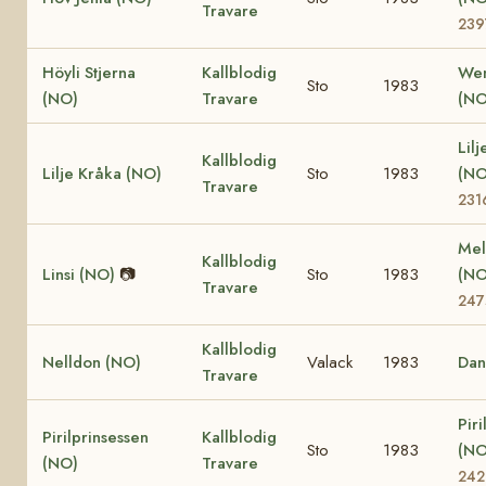
Travare
239
Höyli Stjerna
Kallblodig
Wen
Sto
1983
(NO)
Travare
(NO
Lilj
Kallblodig
Lilje Kråka (NO)
Sto
1983
(N
Travare
231
Mel
Kallblodig
Linsi (NO)
📷
Sto
1983
(N
Travare
247
Kallblodig
Nelldon (NO)
Valack
1983
Dan
Travare
Piri
Pirilprinsessen
Kallblodig
Sto
1983
(N
(NO)
Travare
242