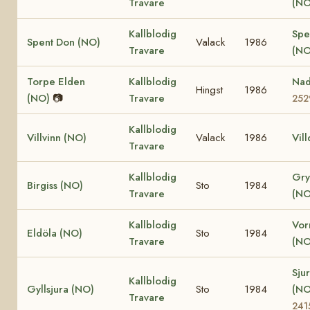
Travare
(NO
Kallblodig
Spe
Spent Don (NO)
Valack
1986
Travare
(NO
Torpe Elden
Kallblodig
Na
Hingst
1986
(NO)
📷
Travare
252
Kallblodig
Villvinn (NO)
Valack
1986
Vil
Travare
Kallblodig
Gry
Birgiss (NO)
Sto
1984
Travare
(NO
Kallblodig
Vor
Eldöla (NO)
Sto
1984
Travare
(NO
Sjur
Kallblodig
Gyllsjura (NO)
Sto
1984
(N
Travare
241