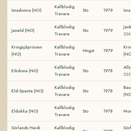
Kallblodig
Imadonna (NO)
Sto
1979
Ima
Travare
Kallblodig
Jan
Janeld (NO)
Sto
1979
Travare
226
Kringsjåprinsen
Kallblodig
Kri
Hingst
1979
(NO)
Travare
(NO
Kallblodig
All
Eikdona (NO)
Sto
1978
Travare
233
Kallblodig
Bau
Eld-Spenta (NO)
Sto
1978
Travare
(NO
Kallblodig
Eldokka (NO)
Sto
1978
Mon
Travare
Sörlands Heidi
Kallblodig
Sör