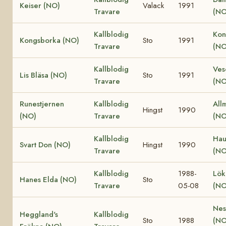
Keiser (NO)
Valack
1991
Travare
(NO
Kallblodig
Kon
Kongsborka (NO)
Sto
1991
Travare
(NO
Kallblodig
Ves
Lis Bläsa (NO)
Sto
1991
Travare
(NO
Runestjernen
Kallblodig
All
Hingst
1990
(NO)
Travare
(NO
Kallblodig
Hau
Svart Don (NO)
Hingst
1990
Travare
(NO
Kallblodig
1988-
Lök
Hanes Elda (NO)
Sto
Travare
05-08
(NO
Nes
Heggland's
Kallblodig
Sto
1988
(N