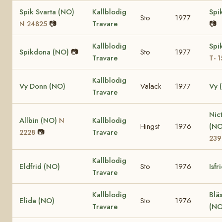
Spik Svarta (NO)
Kallblodig
Spi
Sto
1977
📷
Travare
📷
N 24825
Kallblodig
Spi
Spikdona (NO)
📷
Sto
1977
Travare
T- 
Kallblodig
Vy Donn (NO)
Valack
1977
Vy 
Travare
Nic
Allbin (NO)
Kallblodig
N
Hingst
1976
(N
📷
Travare
2228
239
Kallblodig
Eldfrid (NO)
Sto
1976
Isfr
Travare
Kallblodig
Blä
Elida (NO)
Sto
1976
Travare
(NO