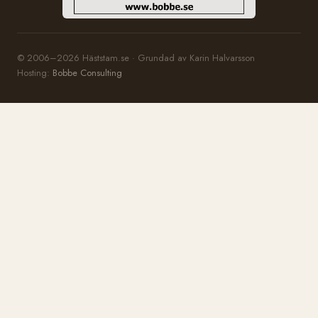
© 2006–2026 Häststam.se · Grundad av Karin Halvarsson
Hosting:
Bobbe Consulting