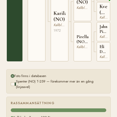
(NO)
259
Kveppi
Kallblodig Travare
(NO)
Karila
Kallblodig Travare
T-
(NO)
982
Kallblodig Travare
Jahn
1972
Piril
(NO)
Pirella
Kallblodig Travare
N
(NO)
1932
T-
Eli
Kallblodig Travare
24191
Donna
(NO)
Kallblodig Travare
T-
23382
Foto finns i databasen
Spenter (NO) T-259 — förekommer mer än en gång
(linjeavel)
RASSAMMANSÄTTNING