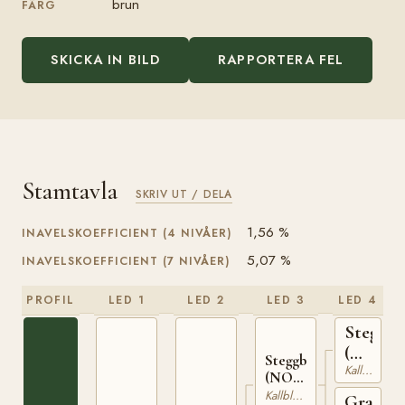
brun
FÄRG
SKICKA IN BILD
RAPPORTERA FEL
Stamtavla
SKRIV UT / DELA
1,56 %
INAVELSKOEFFICIENT (4 NIVÅER)
5,07 %
INAVELSKOEFFICIENT (7 NIVÅER)
PROFIL
LED 1
LED 2
LED 3
LED 4
Stegg
(NO)
Steggbest
Kallblodig Travare
T-
(NO)
169
T-233
Kallblodig Travare
Grasiös