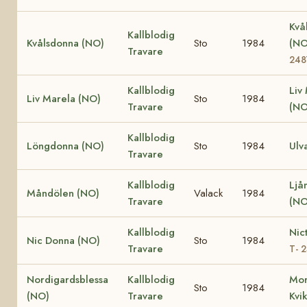
Kvå
Kallblodig
Kvålsdonna (NO)
Sto
1984
(N
Travare
248
Kallblodig
Liv
Liv Marela (NO)
Sto
1984
Travare
(NO
Kallblodig
Löngdonna (NO)
Sto
1984
Ulv
Travare
Kallblodig
Ljå
Måndölen (NO)
Valack
1984
Travare
(NO
Kallblodig
Nic
Nic Donna (NO)
Sto
1984
Travare
T- 
Nordigardsblessa
Kallblodig
Mor
Sto
1984
(NO)
Travare
Kvi