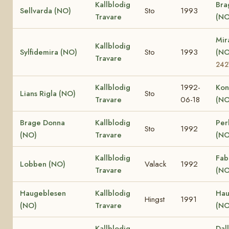
Kallblodig
Bra
Sellvarda (NO)
Sto
1993
Travare
(NO
Mir
Kallblodig
Sylfidemira (NO)
Sto
1993
(N
Travare
242
Kallblodig
1992-
Kon
Lians Rigla (NO)
Sto
Travare
06-18
(NO
Brage Donna
Kallblodig
Per
Sto
1992
(NO)
Travare
(NO
Kallblodig
Fab
Lobben (NO)
Valack
1992
Travare
(NO
Haugeblesen
Kallblodig
Hau
Hingst
1991
(NO)
Travare
(NO
Kallblodig
Dall