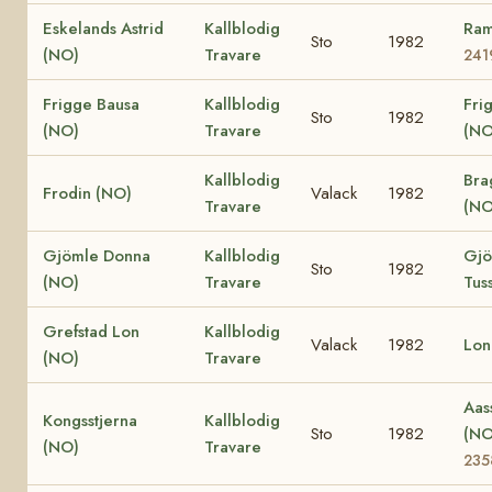
Eskelands Astrid
Kallblodig
Ram
Sto
1982
(NO)
Travare
241
Frigge Bausa
Kallblodig
Fri
Sto
1982
(NO)
Travare
(NO
Kallblodig
Bra
Frodin (NO)
Valack
1982
Travare
(NO
Gjömle Donna
Kallblodig
Gjö
Sto
1982
(NO)
Travare
Tus
Grefstad Lon
Kallblodig
Valack
1982
Lon
(NO)
Travare
Aas
Kongsstjerna
Kallblodig
Sto
1982
(N
(NO)
Travare
235