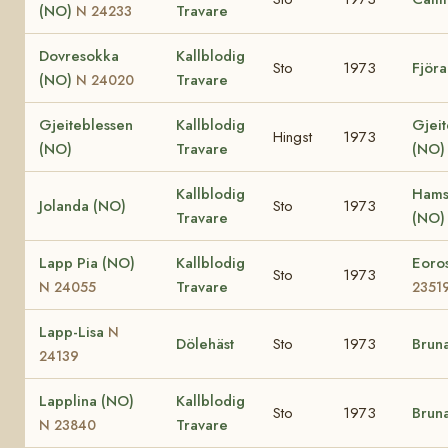
(NO)
Travare
N 24233
Dovresokka
Kallblodig
Sto
1973
Fjör
(NO)
Travare
N 24020
Gjeiteblessen
Kallblodig
Gjeit
Hingst
1973
(NO)
Travare
(NO
Kallblodig
Hams
Jolanda (NO)
Sto
1973
Travare
(NO
Lapp Pia (NO)
Kallblodig
Eoro
Sto
1973
Travare
N 24055
2351
Lapp-Lisa
N
Dölehäst
Sto
1973
Brun
24139
Lapplina (NO)
Kallblodig
Sto
1973
Brun
Travare
N 23840