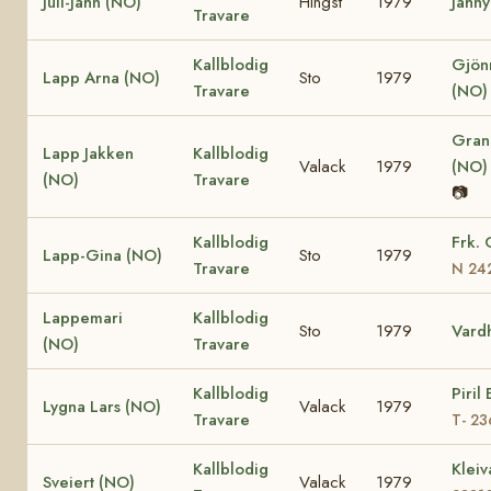
Juli-Jahn (NO)
Hingst
1979
Jahny
Travare
Kallblodig
Gjön
Lapp Arna (NO)
Sto
1979
Travare
(NO)
Grani
Lapp Jakken
Kallblodig
Valack
1979
(NO
(NO)
Travare
📷
Kallblodig
Frk. 
Lapp-Gina (NO)
Sto
1979
Travare
N 24
Lappemari
Kallblodig
Sto
1979
Vard
(NO)
Travare
Kallblodig
Piril
Lygna Lars (NO)
Valack
1979
Travare
T- 23
Kallblodig
Klei
Sveiert (NO)
Valack
1979