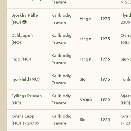
Travare
N 23
Björklia Pålle
Kallblodig
Flyn
Hingst
1975
(NO)
📷
Travare
2309
Dälilappen
Kallblodig
Gyri
Hingst
1975
(NO)
Travare
1685
Kallblodig
Figo (NO)
Hingst
1975
Sjur-
Travare
Kallblodig
Fjörkhild (NO)
Sto
1975
Tonfr
Travare
Fyllings Prinsen
Kallblodig
Stjer
Valack
1975
(NO)
Travare
(NO)
Grans Lappi
Kallblodig
Gran
Sto
1975
(NO)
Travare
T- 24789
T- 2