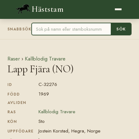
Häststam
SÖK
SNABBSÖK
Raser
›
Kallblodig Travare
Lapp Fjära (NO)
C-32276
ID
1969
FÖDD
AVLIDEN
Kallblodig Travare
RAS
Sto
KÖN
Jostein Korstad, Hegra, Norge
UPPFÖDARE