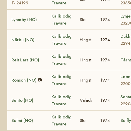
Travare
T- 24199
2385
Kallblodig
Lynj
Lynmöy (NO)
Sto
1974
Travare
2323
Kallblodig
Dukk
Närbu (NO)
Hingst
1974
Travare
2294
Kallblodig
Reit Lars (NO)
Hingst
1974
Tårn
Travare
Kallblodig
Leon
Ronson (NO)
📷
Hingst
1974
Travare
2200
Kallblodig
Sent
Sento (NO)
Valack
1974
Travare
2290
Kallblodig
Solmi (NO)
Sto
1974
Solfl
Travare