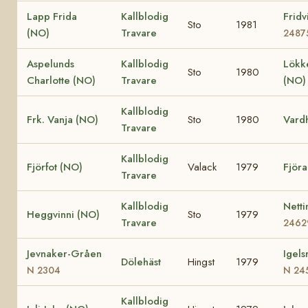
Lapp Frida
Kallblodig
Fridv
Sto
1981
(NO)
Travare
2487
Aspelunds
Kallblodig
Lökk
Sto
1980
Charlotte (NO)
Travare
(NO
Kallblodig
Frk. Vanja (NO)
Sto
1980
Vard
Travare
Kallblodig
Fjörfot (NO)
Valack
1979
Fjöra
Travare
Kallblodig
Nett
Heggvinni (NO)
Sto
1979
Travare
2462
Jevnaker-Gråen
Igels
Dölehäst
Hingst
1979
N 2304
N 24
Kallblodig