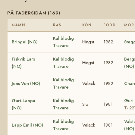
PÅ FADERSIDAN (169)
NAMN
RAS
KÖN
FÖDD
MOR
Kallblodig
Bringel (NO)
Hingst
1982
Steg
Travare
Fiskvik Lars
Kallblodig
Berg
Hingst
1982
(NO)
Travare
(NO)
Kallblodig
Jens Von (NO)
Valack
1982
Char
Travare
Guri-Lappa
Kallblodig
Guri
Sto
1981
(NO)
Travare
T- 22
Kallblodig
Valst
Lapp Emil (NO)
Valack
1981
Travare
(NO)