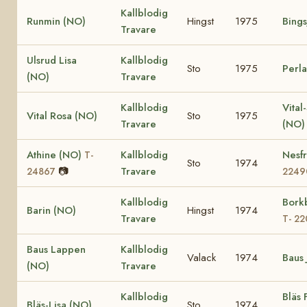
Kallblodig
Runmin (NO)
Hingst
1975
Bings
Travare
Ulsrud Lisa
Kallblodig
Sto
1975
Perl
(NO)
Travare
Kallblodig
Vital
Vital Rosa (NO)
Sto
1975
Travare
(NO)
Athine (NO)
Kallblodig
Nesf
T-
Sto
1974
📷
Travare
24867
2249
Kallblodig
Bork
Barin (NO)
Hingst
1974
Travare
T- 2
Baus Lappen
Kallblodig
Valack
1974
Baus 
(NO)
Travare
Kallblodig
Bläs 
Bläs-Lisa (NO)
Sto
1974