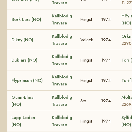
Travare
T- 22
Kallblodig
Höyl
Bork Lars (NO)
Hingst
1974
Travare
(NO
Kallblodig
Orkn
Dikny (NO)
Valack
1974
Travare
2290
Kallblodig
Dublars (NO)
Hingst
1974
Tori 
Travare
Kallblodig
Flyprinsen (NO)
Hingst
1974
Torif
Travare
Gunn-Elina
Kallblodig
Molt
Sto
1974
(NO)
Travare
2269
Lapp Lodan
Kallblodig
Sylfi
Hingst
1974
(NO)
Travare
(NO)