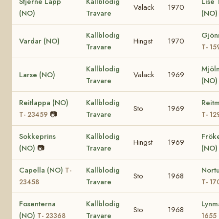
Stjerne Lapp
Kallblodig
Lise
Valack
1970
(NO)
Travare
(NO
Kallblodig
Gjön
Vardar (NO)
Hingst
1970
Travare
T- 15
Kallblodig
Mjöl
Larse (NO)
Valack
1969
Travare
(NO
Reitlappa (NO)
Kallblodig
Reitm
Sto
1969
📷
Travare
T- 23459
T- 12
Sokkeprins
Kallblodig
Fröke
Hingst
1969
(NO)
📷
Travare
(NO
Capella (NO)
Kallblodig
Nort
T-
Sto
1968
Travare
23458
T- 17
Fosenterna
Kallblodig
Lynm
Sto
1968
(NO)
Travare
T- 23368
1655