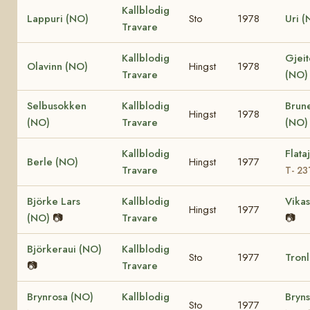
Kallblodig
Lappuri (NO)
Sto
1978
Uri (
Travare
Kallblodig
Gjeit
Olavinn (NO)
Hingst
1978
Travare
(NO
Selbusokken
Kallblodig
Brun
Hingst
1978
(NO)
Travare
(NO
Kallblodig
Flata
Berle (NO)
Hingst
1977
Travare
T- 23
Björke Lars
Kallblodig
Vikas
Hingst
1977
(NO)
📷
Travare
📷
Björkeraui (NO)
Kallblodig
Sto
1977
Tronl
📷
Travare
Brynrosa (NO)
Kallblodig
Bryns
Sto
1977