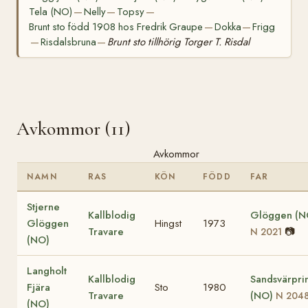
Tela (NO)
Nelly
Topsy
—
—
—
Brunt sto född 1908 hos Fredrik Graupe
Dokka
Frigg
—
—
Risdalsbruna
Brunt sto tillhörig Torger T. Risdal
—
—
Avkommor (11)
Avkommor
NAMN
RAS
KÖN
FÖDD
FAR
Stjerne
Kallblodig
Glöggen (N
Glöggen
Hingst
1973
Travare
📷
N 2021
(NO)
Langholt
Kallblodig
Sandsvärpri
Fjära
Sto
1980
Travare
(NO)
N 204
(NO)