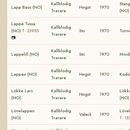
Kallblodig
Stan
Lapp Baus (NO)
Hingst
1970
Travare
(NO)
Lappe Tussa
Kallblodig
(NO)
Sto
1970
Torn
T- 23955
Travare
📷
Kallblodig
Lappelill (NO)
Sto
1970
Mindi
Travare
Kallblodig
Lappen (NO)
Hingst
1970
Kodö
Travare
Lökke Lars
Kallblodig
Lökk
Hingst
1970
(NO)
Travare
(NO
Lövelappen
Kallblodig
Löve
Valack
1970
(NO)
Travare
T- 15