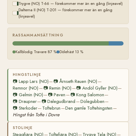
Trygve (NO) T-66 — förekommer mer än en gång (linjeavel)
Dalterna II (NO) T-201 — förekommer mer än en gång
(linjeavel)
RASSAMMANSÄTTNING
Kallblodig Travare 87 %
Dölehäst 13 %
HINGSTLINJE
📷
Lapp Lars (NO)
📷
Årnseth Rauen (NO)
—
—
Remnor (NO)
📷
Remin (NO)
📷
Andöl Gyller (NO)
—
—
—
📷
Gelmin (NO)
📷
Paven
📷
Kong Salomon
—
—
—
📷
Draupner
📷
Dalegudbrand
Dölegubben
—
—
—
📷
Sterkoder
Toftebrun
Den gamle Toftehingsten
—
—
—
Hingst från Tofte i Dovre
STOLINJE
Steggfjära (NO)
Toftefjära (NO)
Trygve Tela (NO)
—
—
—