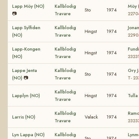
Lapp Möy (NO)
Kallblodig
Möy 
Sto
1974
📷
Travare
2270
Lapp Sylfiden
Kallblodig
Jona
Hingst
1974
(NO)
Travare
2290
Lapp-Kongen
Kallblodig
Fund
Hingst
1974
(NO)
Travare
2323
Lappe Jenta
Kallblodig
Gry 
Sto
1974
(NO)
📷
Travare
T- 2
Kallblodig
Lapplyn (NO)
Hingst
1974
Tulla
Travare
Kallblodig
Ramo
Larris (NO)
Valack
1974
Travare
2323
Lyn Lappa (NO)
Kallblodig
Lynm
Sto
1974