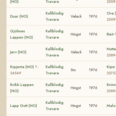
(NO)
Travare
2309
Kallblodig
Ova 
Duar (NO)
Valack
1976
Travare
2309
Gjölmes
Kallblodig
Hingst
1976
Reit-
Lappen (NO)
Travare
Kallblodig
Nutt
Jerv (NO)
Valack
1976
Travare
2389
Kipjenta (NO)
Kallblodig
Kips
T-
Sto
1976
Travare
24549
2273
Kvikk-Lappen
Kallblodig
Kvin
Hingst
1976
(NO)
Travare
2389
Kallblodig
Lapp Gutt (NO)
Hingst
1976
Malo
Travare