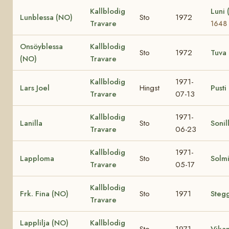
Kallblodig
Luni
Lunblessa (NO)
Sto
1972
Travare
1648
Onsöyblessa
Kallblodig
Sto
1972
Tuva
(NO)
Travare
Kallblodig
1971-
Lars Joel
Hingst
Pusti
Travare
07-13
Kallblodig
1971-
Lanilla
Sto
Sonil
Travare
06-23
Kallblodig
1971-
Lapploma
Sto
Solm
Travare
05-17
Kallblodig
Frk. Fina (NO)
Sto
1971
Stegg
Travare
Lapplilja (NO)
Kallblodig
Sto
1971
Vikan