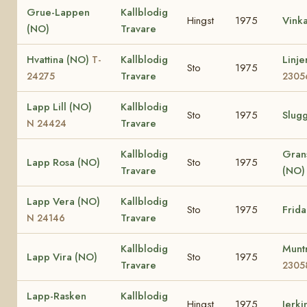
Grue-Lappen
Kallblodig
Hingst
1975
Vink
(NO)
Travare
Hvattina (NO)
Kallblodig
Linj
T-
Sto
1975
Travare
24275
2305
Lapp Lill (NO)
Kallblodig
Sto
1975
Slug
Travare
N 24424
Kallblodig
Gran
Lapp Rosa (NO)
Sto
1975
Travare
(NO)
Lapp Vera (NO)
Kallblodig
Sto
1975
Frid
Travare
N 24146
Kallblodig
Munt
Lapp Vira (NO)
Sto
1975
Travare
2305
Lapp-Rasken
Kallblodig
Hingst
1975
Jerki