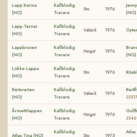
Lapp Karina
Kallblodig
Jenny
Sto
1976
(NO)
Travare
(NO)
Lapp-Ternar
Kallblodig
Valack
1976
Öyte
(NO)
Travare
Lappbrunen
Kallblodig
Bran
Hingst
1976
(NO)
Travare
(NO
Lökke Lappa
Kallblodig
Sto
1976
Ritab
(NO)
Travare
Reitsvarten
Kallblodig
Reitf
Valack
1976
(NO)
Travare
2251
Årnsethlappen
Kallblodig
Gullf
Hingst
1976
(NO)
Travare
2346
Kallblodig
Atlas
Atlas-Tina (NO)
Sto
1975