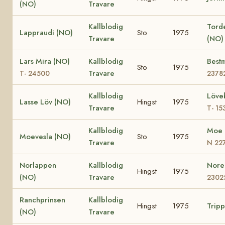
(NO)
Travare
Kallblodig
Tord
Lappraudi (NO)
Sto
1975
Travare
(NO)
Lars Mira (NO)
Kallblodig
Best
Sto
1975
Travare
T- 24500
2378
Kallblodig
Löve
Lasse Löv (NO)
Hingst
1975
Travare
T- 15
Kallblodig
Moe 
Moevesla (NO)
Sto
1975
Travare
N 22
Norlappen
Kallblodig
Nore
Hingst
1975
(NO)
Travare
2302
Ranchprinsen
Kallblodig
Hingst
1975
Tripp
(NO)
Travare