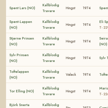
Kallblodig
Spent Lars (NO)
Hingst
1974
Spen
Travare
Spent-Lappen
Kallblodig
Eli S
Hingst
1974
(NO)
Travare
T- 2
Stjerne Prinsen
Kallblodig
Seira
Hingst
1974
(NO)
Travare
(NO)
Sylv Prinsen
Kallblodig
Hingst
1974
Sylv 
(NO)
Travare
Toftelappen
Kallblodig
Valack
1974
Toft
(NO)
Travare
Kallblodig
Mari
Tor Elling (NO)
Hingst
1974
Travare
T- 22
Björk Snerta
Kallblodig
Sto
1973
Cami