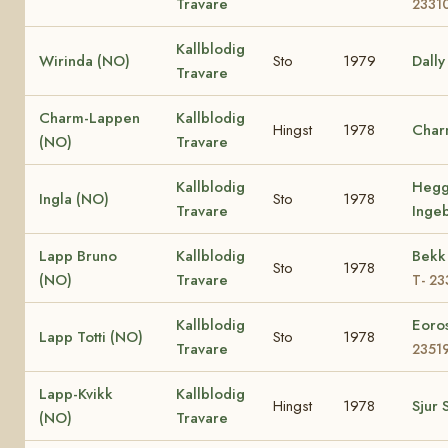
Travare
2331
Kallblodig
Wirinda (NO)
Sto
1979
Dally
Travare
Charm-Lappen
Kallblodig
Hingst
1978
Char
(NO)
Travare
Kallblodig
Hegg
Ingla (NO)
Sto
1978
Travare
Inge
Lapp Bruno
Kallblodig
Bekk 
Sto
1978
(NO)
Travare
T- 2
Kallblodig
Eoro
Lapp Totti (NO)
Sto
1978
Travare
2351
Lapp-Kvikk
Kallblodig
Hingst
1978
Sjur 
(NO)
Travare