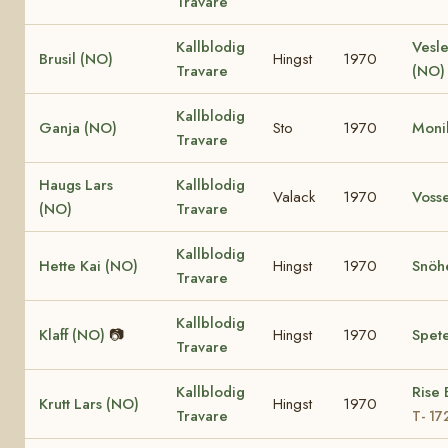
Travare
Kallblodig
Vesle
Brusil (NO)
Hingst
1970
Travare
(NO)
Kallblodig
Ganja (NO)
Sto
1970
Moni
Travare
Haugs Lars
Kallblodig
Valack
1970
Vosse
(NO)
Travare
Kallblodig
Hette Kai (NO)
Hingst
1970
Snöh
Travare
Kallblodig
Klaff (NO)
📷
Hingst
1970
Spete
Travare
Kallblodig
Rise 
Krutt Lars (NO)
Hingst
1970
Travare
T- 17