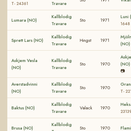
Travare
T- 24361
Kallblodig
Luni
Lumara (NO)
Sto
1971
Travare
1648
Kallblodig
Mjöl
Sprett Lars (NO)
Hingst
1971
Travare
(NO
Askj
Askjem Vesla
Kallblodig
Sto
1970
(NO
(NO)
Travare
📷
Averstadvinni
Kallblodig
Gran
Sto
1970
(NO)
Travare
T- 22
Kallblodig
Heks
Baktus (NO)
Valack
1970
Travare
2313
Kallblodig
Brusa (NO)
Sto
1970
Flam