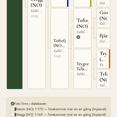
5645
Dölehäst
(NO)
Kallblodig Travare
Gorm
1958
(NO)
Toftegubben
Kallblodig Travare
(NO)
Kallblodig Travare
Fjära
Toftefjära
Dölehäst
(NO)
T-1132
Kallblodig Travare
Trygve
1945
(NO)
Trygve
T-
Kallblodig Travare
Tela
66
Tela
(NO)
Kallblodig Travare
T-663
(NO)
Kallblodig Travare
Foto finns i databasen
Remin (NO) T-170 — förekommer mer än en gång (linjeavel)
Stegg (NO) T-169 — förekommer mer än en gång (linjeavel)