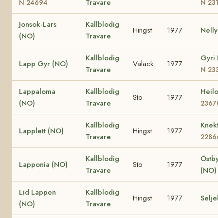
Travare
N 24694
N 23
Jonsok-Lars
Kallblodig
Hingst
1977
Nelly
(NO)
Travare
Kallblodig
Gyri 
Lapp Gyr (NO)
Valack
1977
Travare
N 23
Lappaloma
Kallblodig
Heil
Sto
1977
(NO)
Travare
2367
Kallblodig
Knek
Lapplett (NO)
Hingst
1977
Travare
2286
Kallblodig
Östby
Lapponia (NO)
Sto
1977
Travare
(NO)
Lid Lappen
Kallblodig
Hingst
1977
Selj
(NO)
Travare