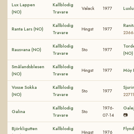
Lux Lappen
Kallblodig
Valack
1977
Luxl
(NO)
Travare
Kallblodig
Rani
Ranta Lars (NO)
Hingst
1977
Travare
2366
Kallblodig
Tord
Rausvana (NO)
Sto
1977
Travare
(NO)
Smålandsblesen
Kallblodig
Hingst
1977
Möy 
(NO)
Travare
Vosse Sokka
Kallblodig
Sjur
Sto
1977
(NO)
Travare
22711
Kallblodig
1976-
Gale
Galina
Sto
Travare
07-14
📷
Björkligutten
Kallblodig
Flyn
Hingst
1976