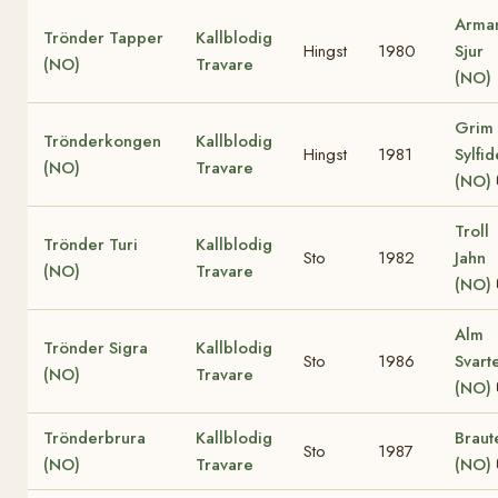
Arma
Trönder Tapper
Kallblodig
Hingst
1980
Sjur
(NO)
Travare
(NO)
Grim
Trönderkongen
Kallblodig
Hingst
1981
Sylfi
(NO)
Travare
(NO)
Troll
Trönder Turi
Kallblodig
Sto
1982
Jahn
(NO)
Travare
(NO)
Alm
Trönder Sigra
Kallblodig
Sto
1986
Svart
(NO)
Travare
(NO)
Trönderbrura
Kallblodig
Braut
Sto
1987
(NO)
Travare
(NO)