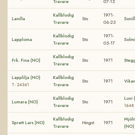
Travare
07-13
Kallblodig
1971-
Lanilla
Sto
Sonil
Travare
06-23
Kallblodig
1971-
Lapploma
Sto
Solm
Travare
05-17
Kallblodig
Frk. Fina (NO)
Sto
1971
Stegg
Travare
Lapplilja (NO)
Kallblodig
Sto
1971
Vikan
Travare
T- 24361
Kallblodig
Luni
Lumara (NO)
Sto
1971
Travare
1648
Kallblodig
Mjöl
Sprett Lars (NO)
Hingst
1971
Travare
(NO