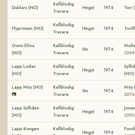
Kallblodig
Dublars (NO)
Hingst
1974
Tori 
Travare
Kallblodig
Flyprinsen (NO)
Hingst
1974
Torif
Travare
Gunn-Elina
Kallblodig
Molt
Sto
1974
(NO)
Travare
2269
Lapp Lodan
Kallblodig
Sylfi
Hingst
1974
(NO)
Travare
(NO)
Lapp Möy (NO)
Kallblodig
Möy 
Sto
1974
📷
Travare
2270
Lapp Sylfiden
Kallblodig
Jona
Hingst
1974
(NO)
Travare
2290
Lapp-Kongen
Kallblodig
Fund
Hingst
1974