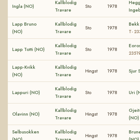
Kallblodig
Hegg
Ingla (NO)
Sto
1978
Travare
Inge
Lapp Bruno
Kallblodig
Bekk 
Sto
1978
(NO)
Travare
T- 2
Kallblodig
Eoro
Lapp Totti (NO)
Sto
1978
Travare
2351
Lapp-Kvikk
Kallblodig
Hingst
1978
Sjur 
(NO)
Travare
Kallblodig
Lappuri (NO)
Sto
1978
Uri (
Travare
Kallblodig
Gjeit
Olavinn (NO)
Hingst
1978
Travare
(NO
Selbusokken
Kallblodig
Brun
Hingst
1978
(NO)
Travare
(NO