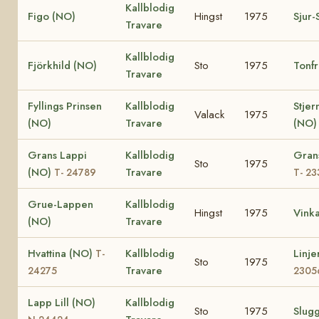
Kallblodig
Figo (NO)
Hingst
1975
Sjur-
Travare
Kallblodig
Fjörkhild (NO)
Sto
1975
Tonfr
Travare
Fyllings Prinsen
Kallblodig
Stjer
Valack
1975
(NO)
Travare
(NO)
Grans Lappi
Kallblodig
Gran
Sto
1975
(NO)
Travare
T- 24789
T- 2
Grue-Lappen
Kallblodig
Hingst
1975
Vink
(NO)
Travare
Hvattina (NO)
Kallblodig
Linj
T-
Sto
1975
Travare
24275
2305
Lapp Lill (NO)
Kallblodig
Sto
1975
Slug