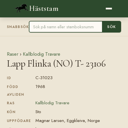
Häststam
SÖK
SNABBSÖK
Raser
›
Kallblodig Travare
Lapp Flinka (NO) T- 23106
C-31023
ID
1968
FÖDD
AVLIDEN
Kallblodig Travare
RAS
Sto
KÖN
Magnar Larsen, Eggkleiva, Norge
UPPFÖDARE