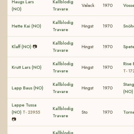
Haugs Lars
Kallblodig
Valack
1970
Vosse
(NO)
Travare
Kallblodig
Hette Kai (NO)
Hingst
1970
Snöh
Travare
Kallblodig
Klaff (NO)
📷
Hingst
1970
Spete
Travare
Kallblodig
Rise 
Krutt Lars (NO)
Hingst
1970
Travare
T- 17
Kallblodig
Stan
Lapp Baus (NO)
Hingst
1970
Travare
(NO)
Lappe Tussa
Kallblodig
(NO)
Sto
1970
Torn
T- 23955
Travare
📷
Kallblodig