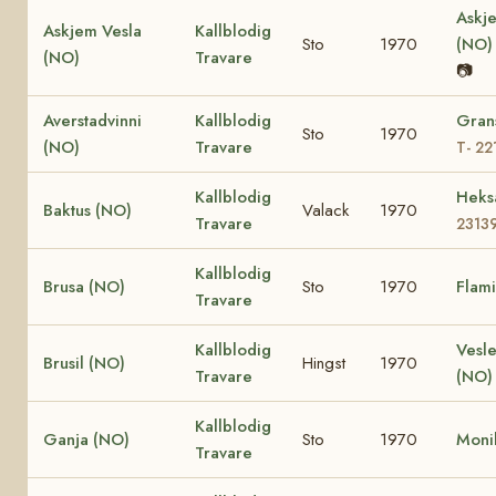
Askj
Askjem Vesla
Kallblodig
Sto
1970
(NO
(NO)
Travare
📷
Averstadvinni
Kallblodig
Gran
Sto
1970
(NO)
Travare
T- 22
Kallblodig
Heks
Baktus (NO)
Valack
1970
Travare
2313
Kallblodig
Brusa (NO)
Sto
1970
Flam
Travare
Kallblodig
Vesle
Brusil (NO)
Hingst
1970
Travare
(NO)
Kallblodig
Ganja (NO)
Sto
1970
Moni
Travare