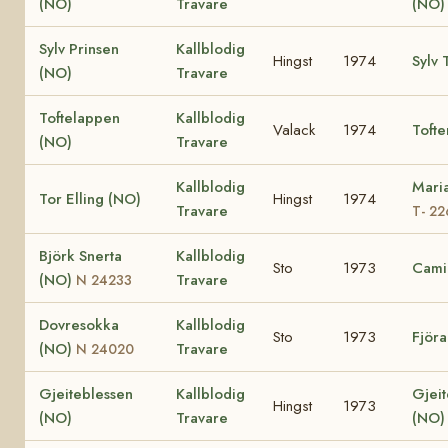
(NO)
Travare
(NO)
Sylv Prinsen
Kallblodig
Hingst
1974
Sylv 
(NO)
Travare
Toftelappen
Kallblodig
Valack
1974
Toft
(NO)
Travare
Kallblodig
Mari
Tor Elling (NO)
Hingst
1974
Travare
T- 22
Björk Snerta
Kallblodig
Sto
1973
Cami
(NO)
Travare
N 24233
Dovresokka
Kallblodig
Sto
1973
Fjör
(NO)
Travare
N 24020
Gjeiteblessen
Kallblodig
Gjeit
Hingst
1973
(NO)
Travare
(NO