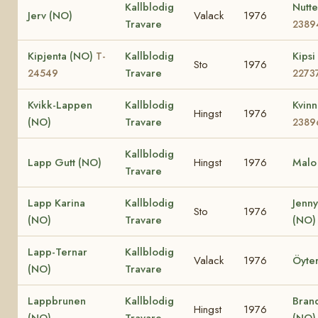
Kallblodig
Nutt
Jerv (NO)
Valack
1976
Travare
2389
Kipjenta (NO)
Kallblodig
Kips
T-
Sto
1976
Travare
24549
2273
Kvikk-Lappen
Kallblodig
Kvin
Hingst
1976
(NO)
Travare
2389
Kallblodig
Lapp Gutt (NO)
Hingst
1976
Malo
Travare
Lapp Karina
Kallblodig
Jenny
Sto
1976
(NO)
Travare
(NO)
Lapp-Ternar
Kallblodig
Valack
1976
Öyte
(NO)
Travare
Lappbrunen
Kallblodig
Bran
Hingst
1976
(NO)
Travare
(NO