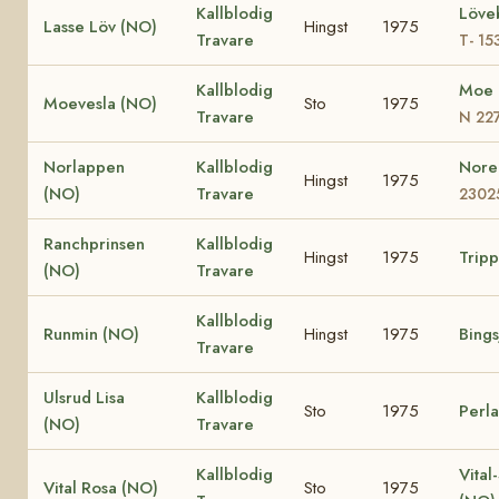
Kallblodig
Löve
Lasse Löv (NO)
Hingst
1975
Travare
T- 15
Kallblodig
Moe 
Moevesla (NO)
Sto
1975
Travare
N 22
Norlappen
Kallblodig
Nore
Hingst
1975
(NO)
Travare
2302
Ranchprinsen
Kallblodig
Hingst
1975
Tripp
(NO)
Travare
Kallblodig
Runmin (NO)
Hingst
1975
Bings
Travare
Ulsrud Lisa
Kallblodig
Sto
1975
Perl
(NO)
Travare
Kallblodig
Vital
Vital Rosa (NO)
Sto
1975