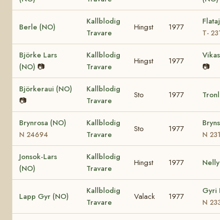
Kallblodig
Flata
Berle (NO)
Hingst
1977
Travare
T- 23
Björke Lars
Kallblodig
Vikas
Hingst
1977
(NO)
📷
Travare
📷
Björkeraui (NO)
Kallblodig
Sto
1977
Tronl
📷
Travare
Brynrosa (NO)
Kallblodig
Bryns
Sto
1977
Travare
N 24694
N 23
Jonsok-Lars
Kallblodig
Hingst
1977
Nelly
(NO)
Travare
Kallblodig
Gyri 
Lapp Gyr (NO)
Valack
1977
Travare
N 23