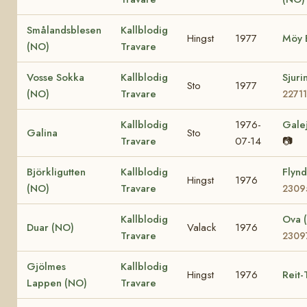
Smålandsblesen
Kallblodig
Hingst
1977
Möy 
(NO)
Travare
Vosse Sokka
Kallblodig
Sjur
Sto
1977
(NO)
Travare
22711
Kallblodig
1976-
Gale
Galina
Sto
Travare
07-14
📷
Björkligutten
Kallblodig
Flyn
Hingst
1976
(NO)
Travare
2309
Kallblodig
Ova 
Duar (NO)
Valack
1976
Travare
2309
Gjölmes
Kallblodig
Hingst
1976
Reit-
Lappen (NO)
Travare