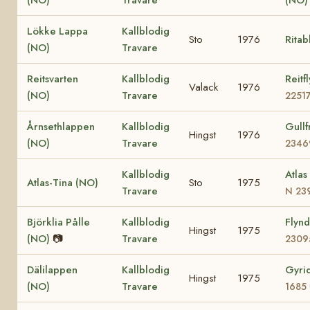
Lökke Lappa
Kallblodig
Sto
1976
Ritab
(NO)
Travare
Reitsvarten
Kallblodig
Reitf
Valack
1976
(NO)
Travare
2251
Årnsethlappen
Kallblodig
Gullf
Hingst
1976
(NO)
Travare
2346
Kallblodig
Atlas
Atlas-Tina (NO)
Sto
1975
Travare
N 23
Björklia Pålle
Kallblodig
Flyn
Hingst
1975
(NO)
📷
Travare
2309
Dälilappen
Kallblodig
Gyri
Hingst
1975
(NO)
Travare
1685