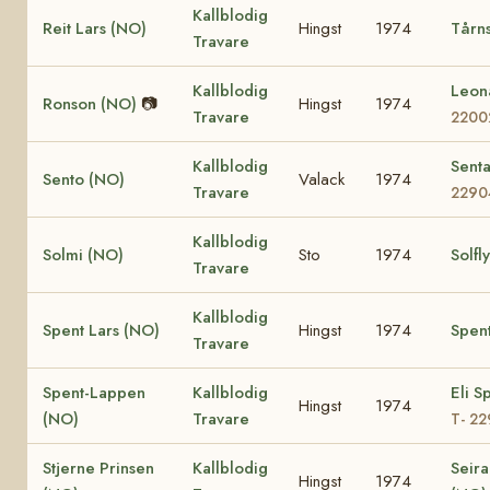
Kallblodig
Reit Lars (NO)
Hingst
1974
Tårn
Travare
Kallblodig
Leon
Ronson (NO)
📷
Hingst
1974
Travare
2200
Kallblodig
Sent
Sento (NO)
Valack
1974
Travare
2290
Kallblodig
Solmi (NO)
Sto
1974
Solfl
Travare
Kallblodig
Spent Lars (NO)
Hingst
1974
Spen
Travare
Spent-Lappen
Kallblodig
Eli S
Hingst
1974
(NO)
Travare
T- 2
Stjerne Prinsen
Kallblodig
Seira
Hingst
1974