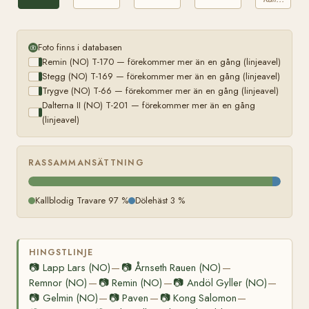
Foto finns i databasen
Remin (NO) T-170 — förekommer mer än en gång (linjeavel)
Stegg (NO) T-169 — förekommer mer än en gång (linjeavel)
Trygve (NO) T-66 — förekommer mer än en gång (linjeavel)
Dalterna II (NO) T-201 — förekommer mer än en gång
(linjeavel)
RASSAMMANSÄTTNING
Kallblodig Travare 97 %
Dölehäst 3 %
HINGSTLINJE
📷
Lapp Lars (NO)
📷
Årnseth Rauen (NO)
—
—
Remnor (NO)
📷
Remin (NO)
📷
Andöl Gyller (NO)
—
—
—
📷
Gelmin (NO)
📷
Paven
📷
Kong Salomon
—
—
—