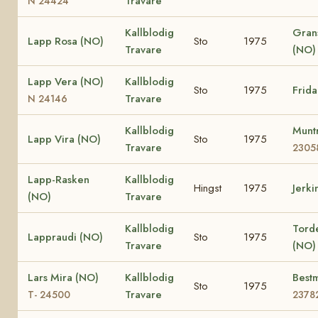
Travare
N 24424
Kallblodig
Gran
Lapp Rosa (NO)
Sto
1975
Travare
(NO)
Lapp Vera (NO)
Kallblodig
Sto
1975
Frid
Travare
N 24146
Kallblodig
Munt
Lapp Vira (NO)
Sto
1975
Travare
2305
Lapp-Rasken
Kallblodig
Hingst
1975
Jerki
(NO)
Travare
Kallblodig
Tord
Lappraudi (NO)
Sto
1975
Travare
(NO)
Lars Mira (NO)
Kallblodig
Best
Sto
1975
Travare
T- 24500
2378