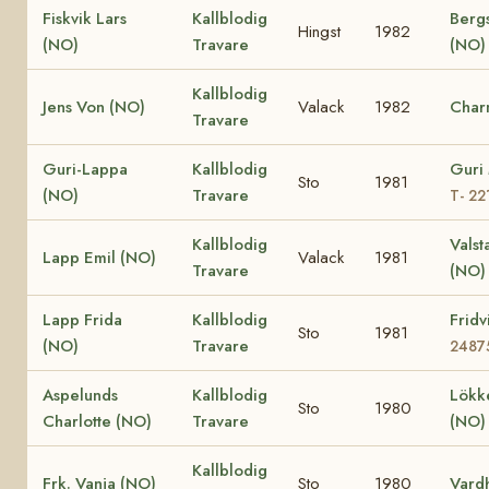
Fiskvik Lars
Kallblodig
Berg
Hingst
1982
(NO)
Travare
(NO)
Kallblodig
Jens Von (NO)
Valack
1982
Char
Travare
Guri-Lappa
Kallblodig
Guri
Sto
1981
(NO)
Travare
T- 22
Kallblodig
Valst
Lapp Emil (NO)
Valack
1981
Travare
(NO)
Lapp Frida
Kallblodig
Fridv
Sto
1981
(NO)
Travare
2487
Aspelunds
Kallblodig
Lökk
Sto
1980
Charlotte (NO)
Travare
(NO
Kallblodig
Frk. Vanja (NO)
Sto
1980
Vard