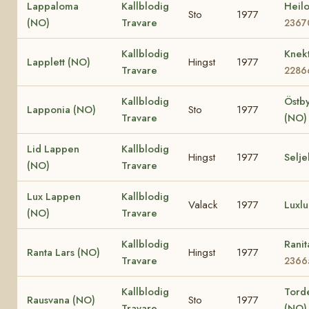
Lappaloma
Kallblodig
Heil
Sto
1977
(NO)
Travare
2367
Kallblodig
Knek
Lapplett (NO)
Hingst
1977
Travare
2286
Kallblodig
Östby
Lapponia (NO)
Sto
1977
Travare
(NO)
Lid Lappen
Kallblodig
Hingst
1977
Selj
(NO)
Travare
Lux Lappen
Kallblodig
Valack
1977
Luxl
(NO)
Travare
Kallblodig
Rani
Ranta Lars (NO)
Hingst
1977
Travare
2366
Kallblodig
Tord
Rausvana (NO)
Sto
1977
Travare
(NO)