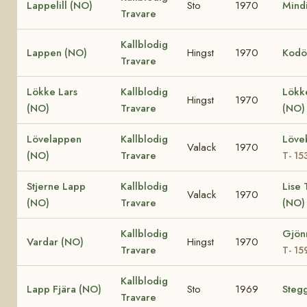
Lappelill (NO)
Sto
1970
Mindi
Travare
Kallblodig
Lappen (NO)
Hingst
1970
Kodö
Travare
Lökke Lars
Kallblodig
Lökk
Hingst
1970
(NO)
Travare
(NO
Lövelappen
Kallblodig
Löve
Valack
1970
(NO)
Travare
T- 15
Stjerne Lapp
Kallblodig
Lise
Valack
1970
(NO)
Travare
(NO
Kallblodig
Gjön
Vardar (NO)
Hingst
1970
Travare
T- 15
Kallblodig
Lapp Fjära (NO)
Sto
1969
Stegg
Travare