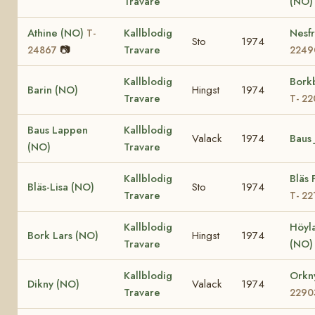
Travare
(NO)
Athine (NO)
Kallblodig
Nesf
T-
Sto
1974
📷
Travare
24867
2249
Kallblodig
Bork
Barin (NO)
Hingst
1974
Travare
T- 2
Baus Lappen
Kallblodig
Valack
1974
Baus 
(NO)
Travare
Kallblodig
Bläs 
Bläs-Lisa (NO)
Sto
1974
Travare
T- 22
Kallblodig
Höyl
Bork Lars (NO)
Hingst
1974
Travare
(NO
Kallblodig
Orkn
Dikny (NO)
Valack
1974
Travare
2290