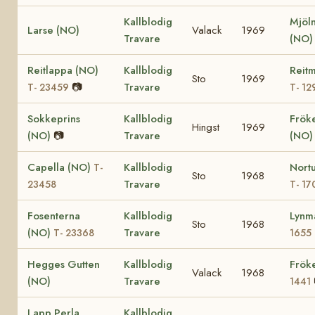
Kallblodig
Mjöl
Larse (NO)
Valack
1969
Travare
(NO
Reitlappa (NO)
Kallblodig
Reitm
Sto
1969
📷
Travare
T- 23459
T- 12
Sokkeprins
Kallblodig
Fröke
Hingst
1969
(NO)
📷
Travare
(NO
Capella (NO)
Kallblodig
Nort
T-
Sto
1968
Travare
23458
T- 17
Fosenterna
Kallblodig
Lynm
Sto
1968
(NO)
Travare
T- 23368
1655
Hegges Gutten
Kallblodig
Frök
Valack
1968
(NO)
Travare
1441
Lapp Perla
Kallblodig