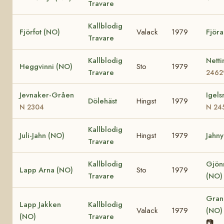
Travare
Kallblodig
Fjörfot (NO)
Valack
1979
Fjöra
Travare
Kallblodig
Nett
Heggvinni (NO)
Sto
1979
Travare
2462
Jevnaker-Gråen
Igels
Dölehäst
Hingst
1979
N 2304
N 24
Kallblodig
Juli-Jahn (NO)
Hingst
1979
Jahny
Travare
Kallblodig
Gjön
Lapp Arna (NO)
Sto
1979
Travare
(NO)
Grani
Lapp Jakken
Kallblodig
Valack
1979
(NO
(NO)
Travare
📷