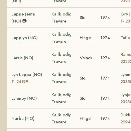
(NO)
Travare
2323
Lappe Jenta
Kallblodig
Gry 
Sto
1974
(NO)
📷
Travare
T- 2
Kallblodig
Lapplyn (NO)
Hingst
1974
Tulla
Travare
Kallblodig
Ramo
Larris (NO)
Valack
1974
Travare
2323
Lyn Lappa (NO)
Kallblodig
Lynm
Sto
1974
Travare
T- 24199
2385
Kallblodig
Lynj
Lynmöy (NO)
Sto
1974
Travare
2323
Kallblodig
Dukk
Närbu (NO)
Hingst
1974
Travare
2294