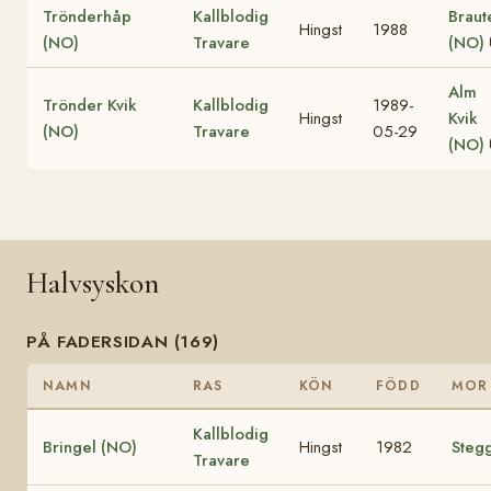
Trönderhåp
Kallblodig
Braut
Hingst
1988
(NO)
Travare
(NO)
Alm
Trönder Kvik
Kallblodig
1989-
Hingst
Kvik
(NO)
Travare
05-29
(NO)
Halvsyskon
PÅ FADERSIDAN (169)
NAMN
RAS
KÖN
FÖDD
MOR
Kallblodig
Bringel (NO)
Hingst
1982
Steg
Travare