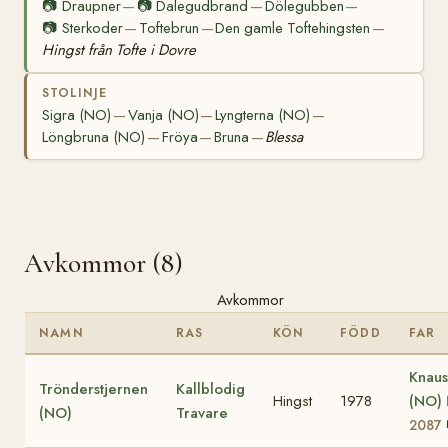
📷
Draupner
📷
Dalegudbrand
Dölegubben
—
—
—
📷
Sterkoder
Toftebrun
Den gamle Toftehingsten
—
—
—
Hingst från Tofte i Dovre
STOLINJE
Sigra (NO)
Vanja (NO)
Lyngterna (NO)
—
—
—
Löngbruna (NO)
Fröya
Bruna
Blessa
—
—
—
Avkommor (8)
Avkommor
NAMN
RAS
KÖN
FÖDD
FAR
Knaus
Trönderstjernen
Kallblodig
Hingst
1978
(NO)
(NO)
Travare
2087