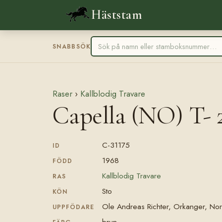
Häststam
SNABBSÖK
Raser
›
Kallblodig Travare
Capella (NO) T- 
C-31175
ID
1968
FÖDD
Kallblodig Travare
RAS
Sto
KÖN
Ole Andreas Richter, Orkanger, No
UPPFÖDARE
brun