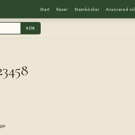
Start
Raser
Stamböcker
Avancerad sö
SÖK
23458
rge