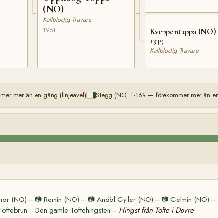
(NO)
Kallblodig Travare
1951
Kveppentuppa (NO) 
1339
Kallblodig Travare
er mer än en gång (linjeavel)
Stegg (NO) T-169 — förekommer mer än en 
nor (NO)
📷
Remin (NO)
📷
Andöl Gyller (NO)
📷
Gelmin (NO)
—
—
—
—
Toftebrun
Den gamle Toftehingsten
Hingst från Tofte i Dovre
—
—