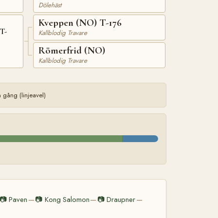
Dölehäst
Kveppen (NO) T-176
T-
Kallblodig Travare
Römerfrid (NO)
Kallblodig Travare
gång (linjeavel)
📷
Paven
📷
Kong Salomon
📷
Draupner
—
—
—