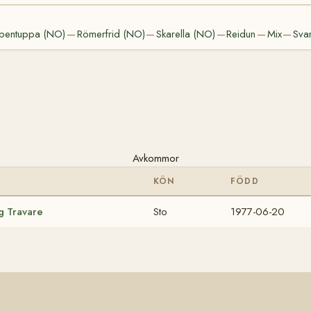
pentuppa (NO)
Römerfrid (NO)
Skarella (NO)
Reidun
Mix
Sva
—
—
—
—
—
Avkommor
KÖN
FÖDD
g Travare
Sto
1977-06-20