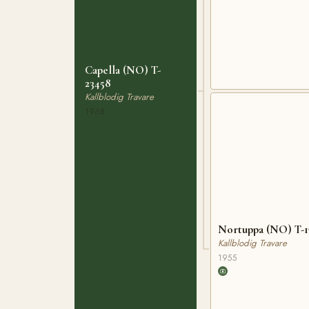
Capella (NO) T-
23458
Kallblodig Travare
1968
Nortuppa (NO) T-1
Kallblodig Travare
1955