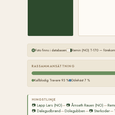
Foto finns i databasen
Remin (NO) T-170 — förekomm
RASSAMMANSÄTTNING
Kallblodig Travare 93 %
Dölehäst 7 %
HINGSTLINJE
📷
Lapp Lars (NO)
📷
Årnseth Rauen (NO)
Rem
—
—
📷
Dalegudbrand
Dölegubben
📷
Sterkoder
—
—
—