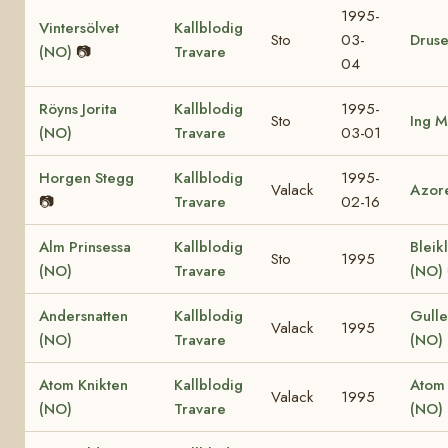
1995-
Vintersölvet
Kallblodig
Sto
03-
Druse
(NO)
📷
Travare
04
Röyns Jorita
Kallblodig
1995-
Sto
Ing M
(NO)
Travare
03-01
Horgen Stegg
Kallblodig
1995-
Valack
Azor
📷
Travare
02-16
Alm Prinsessa
Kallblodig
Bleik
Sto
1995
(NO)
Travare
(NO)
Andersnatten
Kallblodig
Gulle
Valack
1995
(NO)
Travare
(NO)
Atom Knikten
Kallblodig
Atom 
Valack
1995
(NO)
Travare
(NO)