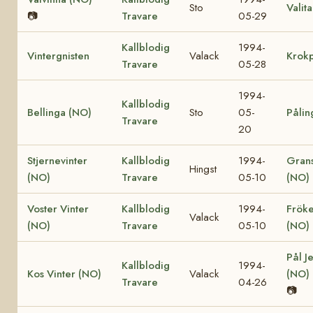
Sto
Valit
📷
Travare
05-29
Kallblodig
1994-
Vintergnisten
Valack
Krokp
Travare
05-28
1994-
Kallblodig
Bellinga (NO)
Sto
05-
Pålin
Travare
20
Stjernevinter
Kallblodig
1994-
Grans
Hingst
(NO)
Travare
05-10
(NO)
Voster Vinter
Kallblodig
1994-
Frök
Valack
(NO)
Travare
05-10
(NO)
Pål J
Kallblodig
1994-
Kos Vinter (NO)
Valack
(NO)
Travare
04-26
📷