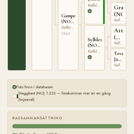
169
T-233
Kallblodig Travare
Grasiös
(NO)
Gamperla
Kallblodig Travare
(NO)
N
Kallblodig Travare
Attila
23518
1963
(NO)
Sylblessa
Kallblodig Travare
T-
(NO)
146
T-1451
Kallblodig Travare
Tove
Jakken
(NO)
Kallblodig Travare
T-
411
Foto finns i databasen
Steggbest (NO) T-233 — förekommer mer än en gång
(linjeavel)
RASSAMMANSÄTTNING