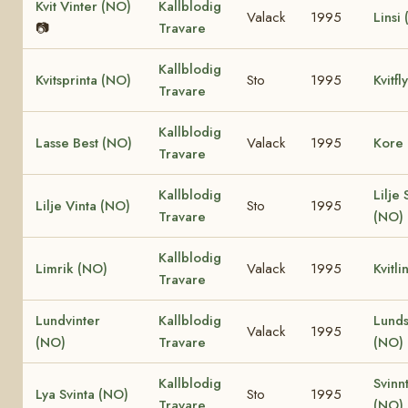
Kvit Vinter (NO)
Kallblodig
Valack
1995
Linsi
📷
Travare
Kallblodig
Kvitsprinta (NO)
Sto
1995
Kvitfl
Travare
Kallblodig
Lasse Best (NO)
Valack
1995
Kore
Travare
Kallblodig
Lilje
Lilje Vinta (NO)
Sto
1995
Travare
(NO)
Kallblodig
Limrik (NO)
Valack
1995
Kvitl
Travare
Lundvinter
Kallblodig
Lunds
Valack
1995
(NO)
Travare
(NO)
Kallblodig
Svinn
Lya Svinta (NO)
Sto
1995
Travare
(NO)