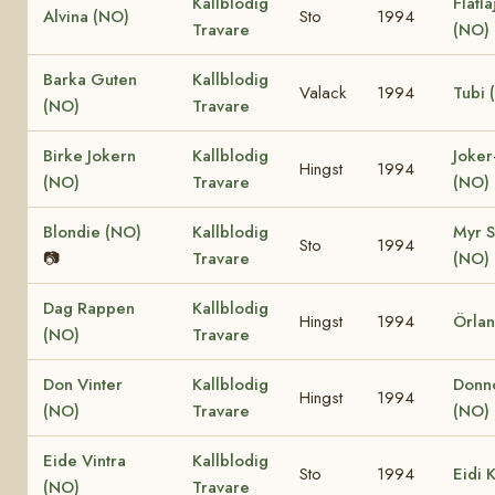
Kallblodig
Flatla
Alvina (NO)
Sto
1994
Travare
(NO)
Barka Guten
Kallblodig
Valack
1994
Tubi 
(NO)
Travare
Birke Jokern
Kallblodig
Joker
Hingst
1994
(NO)
Travare
(NO)
Blondie (NO)
Kallblodig
Myr S
Sto
1994
📷
Travare
(NO)
Dag Rappen
Kallblodig
Hingst
1994
Örla
(NO)
Travare
Don Vinter
Kallblodig
Donn
Hingst
1994
(NO)
Travare
(NO)
Eide Vintra
Kallblodig
Sto
1994
Eidi 
(NO)
Travare