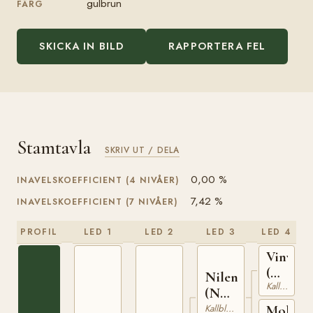
gulbrun
FÄRG
SKICKA IN BILD
RAPPORTERA FEL
Stamtavla
SKRIV UT / DELA
0,00 %
INAVELSKOEFFICIENT (4 NIVÅER)
7,42 %
INAVELSKOEFFICIENT (7 NIVÅER)
PROFIL
LED 1
LED 2
LED 3
LED 4
Vinvar
(NO)
Nilen
Kallblodig Travare
T-
(NO)
230
N
Kallblodig Travare
Molynst