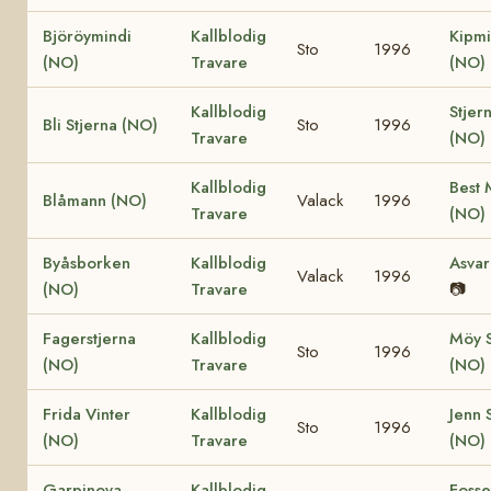
Björöymindi
Kallblodig
Kipmi
Sto
1996
(NO)
Travare
(NO)
Kallblodig
Stjer
Bli Stjerna (NO)
Sto
1996
Travare
(NO)
Kallblodig
Best 
Blåmann (NO)
Valack
1996
Travare
(NO)
Byåsborken
Kallblodig
Asvar
Valack
1996
(NO)
Travare
📷
Fagerstjerna
Kallblodig
Möy S
Sto
1996
(NO)
Travare
(NO)
Frida Vinter
Kallblodig
Jenn 
Sto
1996
(NO)
Travare
(NO)
Garpinova
Kallblodig
Fosse