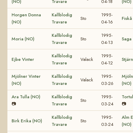
(NO)
Travare
04-18
(NO)
Horgen Donna
Kallblodig
1995-
Sto
Fiskå
(NO)
Travare
04-16
Kallblodig
1995-
Moria (NO)
Sto
Saga
Travare
04-13
Kallblodig
1995-
Ejbe Vinter
Valack
Stjärn
Travare
04-12
Mjölner Vinter
Kallblodig
1995-
Mjöln
Valack
(NO)
Travare
03-26
(NO)
Ara Tulla (NO)
Kallblodig
1995-
Tortu
Sto
📷
Travare
03-24
📷
Kallblodig
1995-
Alm E
Birk Erika (NO)
Sto
Travare
03-24
(NO)