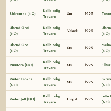
Kallblodig
Sölvborka (NO)
Sto
1995
Tonet
Travare
Ulsrud Grei
Kallblodig
Ulsru
Valack
1995
(NO)
Travare
(NO)
Ulsrud Gro
Kallblodig
Melne
Sto
1995
(NO)
Travare
(NO)
Kallblodig
Vinntora (NO)
Sto
1995
Ellto
Travare
Vinter Frökna
Kallblodig
Skriv
Sto
1995
(NO)
Travare
(NO)
Kallblodig
Jette
Vinter Jett (NO)
Hingst
1995
Travare
(NO)