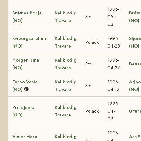
1996-
Bråtnes Ronja
Kallblodig
Bråtn
Sto
05-
(NO)
Travare
(NO)
02
Kvibergspretten
Kallblodig
1996-
Stjer
Valack
(NO)
Travare
04-28
(NO)
Horgen Tina
Kallblodig
1996-
Sto
Betta
(NO)
Travare
04-27
Turbo Vesla
Kallblodig
1996-
Arjav
Sto
(NO)
📷
Travare
04-12
(NO)
1996-
Prins Junior
Kallblodig
Valack
04-
Ultan
(NO)
Travare
09
1996-
Vinter Hera
Kallblodig
Aas S
Sto
04-