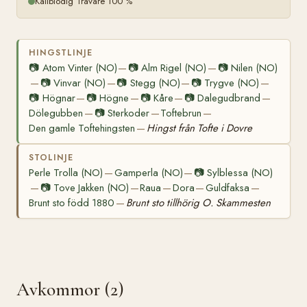
Kallblodig Travare 100 %
HINGSTLINJE
📷
Atom Vinter (NO)
📷
Alm Rigel (NO)
📷
Nilen (NO)
—
—
📷
Vinvar (NO)
📷
Stegg (NO)
📷
Trygve (NO)
—
—
—
—
📷
Högnar
📷
Högne
📷
Kåre
📷
Dalegudbrand
—
—
—
—
Dölegubben
📷
Sterkoder
Toftebrun
—
—
—
Den gamle Toftehingsten
Hingst från Tofte i Dovre
—
STOLINJE
Perle Trolla (NO)
Gamperla (NO)
📷
Sylblessa (NO)
—
—
📷
Tove Jakken (NO)
Raua
Dora
Guldfaksa
—
—
—
—
—
Brunt sto född 1880
Brunt sto tillhörig O. Skammesten
—
Avkommor (2)