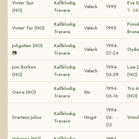
Vinter Sjur
Kallblodig
Eva S
Valack
1995
(NO)
Travare
T- 24
Kallblodig
Finns
Vinter Tor (NO)
Valack
1995
Travare
Bruna
Juligutten (NO)
Kallblodig
1994-
Valack
Gyda
📷
Travare
07-24
Juni Borken
Kallblodig
1994-
Lise 
Valack
(NO)
Travare
06-29
(NO)
Kallblodig
1994-
Trö 
Geira (NO)
Sto
Travare
06-16
(NO)
1994-
Kallblodig
Svartens Julius
Hingst
06-
Vinni
Travare
03
Valvinna (NO)
Kallblodig
1994-