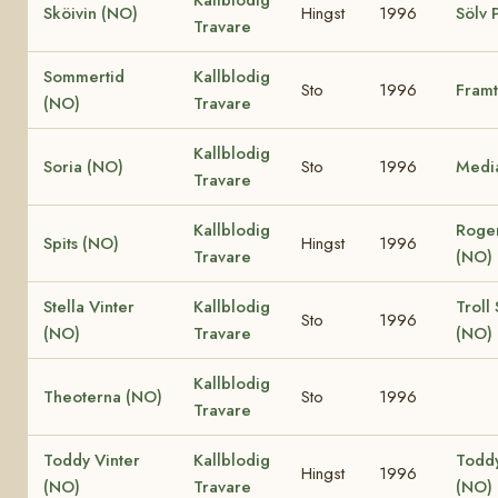
Sköivin (NO)
Hingst
1996
Sölv 
Travare
Sommertid
Kallblodig
Sto
1996
Framt
(NO)
Travare
Kallblodig
Soria (NO)
Sto
1996
Medi
Travare
Kallblodig
Roge
Spits (NO)
Hingst
1996
Travare
(NO)
Stella Vinter
Kallblodig
Troll 
Sto
1996
(NO)
Travare
(NO)
Kallblodig
Theoterna (NO)
Sto
1996
Travare
Toddy Vinter
Kallblodig
Todd
Hingst
1996
(NO)
Travare
(NO)