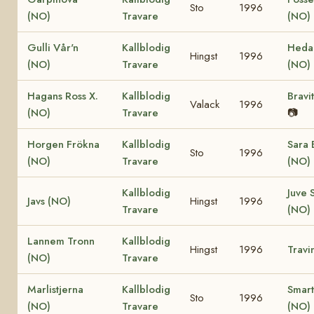
Sto
1996
(NO)
Travare
(NO)
Gulli Vår'n
Kallblodig
Hedal
Hingst
1996
(NO)
Travare
(NO)
Hagans Ross X.
Kallblodig
Bravi
Valack
1996
(NO)
Travare
📷
Horgen Frökna
Kallblodig
Sara 
Sto
1996
(NO)
Travare
(NO)
Kallblodig
Juve 
Javs (NO)
Hingst
1996
Travare
(NO)
Lannem Tronn
Kallblodig
Hingst
1996
Travi
(NO)
Travare
Marlistjerna
Kallblodig
Smart
Sto
1996
(NO)
Travare
(NO)