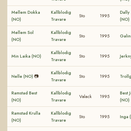
Mellem Dokka
Kallblodig
Dally
Sto
1995
(NO)
Travare
(NO)
Mellem Sol
Kallblodig
Sto
1995
Galin
(NO)
Travare
Kallblodig
Min Laika (NO)
Sto
1995
Jerkn
Travare
Kallblodig
Nelle (NO)
📷
Sto
1995
Troll
Travare
Ramstad Best
Kallblodig
Best 
Valack
1995
(NO)
Travare
(NO)
Ramstad Krulla
Kallblodig
Sto
1995
Inga 
(NO)
Travare