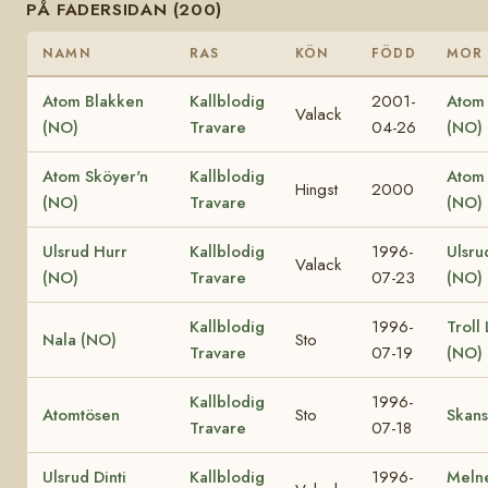
PÅ FADERSIDAN (200)
NAMN
RAS
KÖN
FÖDD
MOR
Atom Blakken
Kallblodig
2001-
Atom 
Valack
(NO)
Travare
04-26
(NO)
Atom Sköyer'n
Kallblodig
Atom 
Hingst
2000
(NO)
Travare
(NO)
Ulsrud Hurr
Kallblodig
1996-
Ulsru
Valack
(NO)
Travare
07-23
(NO)
Kallblodig
1996-
Troll 
Nala (NO)
Sto
Travare
07-19
(NO)
Kallblodig
1996-
Atomtösen
Sto
Skans
Travare
07-18
Ulsrud Dinti
Kallblodig
1996-
Melne