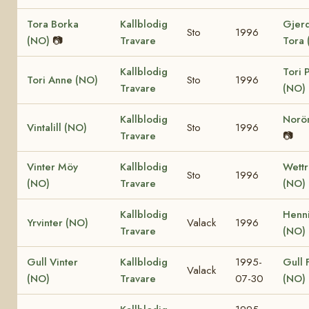
Tora Borka
Kallblodig
Gjer
Sto
1996
(NO)
📷
Travare
Tora 
Kallblodig
Tori 
Tori Anne (NO)
Sto
1996
Travare
(NO)
Kallblodig
Norö
Vintalill (NO)
Sto
1996
Travare
📷
Vinter Möy
Kallblodig
Wett
Sto
1996
(NO)
Travare
(NO)
Kallblodig
Henni
Yrvinter (NO)
Valack
1996
Travare
(NO)
Gull Vinter
Kallblodig
1995-
Gull 
Valack
(NO)
Travare
07-30
(NO)