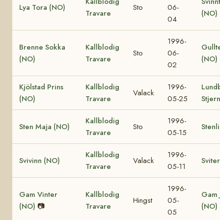
Kallblodig
Svinn
Lya Tora (NO)
Sto
06-
Travare
(NO)
04
1996-
Brenne Sokka
Kallblodig
Gullt
Sto
06-
(NO)
Travare
(NO)
02
Kjölstad Prins
Kallblodig
1996-
Lund
Valack
(NO)
Travare
05-25
Stjer
Kallblodig
1996-
Sten Maja (NO)
Sto
Stenli
Travare
05-15
Kallblodig
1996-
Svivinn (NO)
Valack
Svite
Travare
05-11
1996-
Gam Vinter
Kallblodig
Gam 
Hingst
05-
(NO)
📷
Travare
(NO)
05