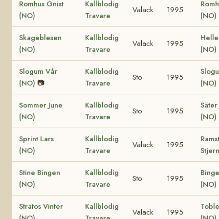
Romhus Gnist
Kallblodig
Romh
Valack
1995
(NO)
Travare
(NO)
Skageblesen
Kallblodig
Helle
Valack
1995
(NO)
Travare
(NO)
Slogum Vår
Kallblodig
Slogu
Sto
1995
(NO)
📷
Travare
(NO)
Sommer June
Kallblodig
Säter
Sto
1995
(NO)
Travare
(NO)
Sprint Lars
Kallblodig
Rams
Valack
1995
(NO)
Travare
Stjer
Stine Bingen
Kallblodig
Binge
Sto
1995
(NO)
Travare
(NO)
Stratos Vinter
Kallblodig
Tobl
Valack
1995
(NO)
Travare
(NO)