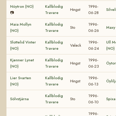
Nöytron (NO)
Kallblodig
1996-
Hingst
Silve
📷
Travare
06-28
Maia Mollyn
Kallblodig
1996-
Sto
Maxy
(NO)
Travare
06-26
Slottelid Vinter
Kallblodig
1996-
Ull M
Valack
(NO)
Travare
06-24
(NO)
Kjenner Lynet
Kallblodig
1996-
Hingst
Öytor
(NO)
Travare
06-23
Lier Svarten
Kallblodig
1996-
Hingst
Öylil
(NO)
Travare
06-13
Kallblodig
1996-
Sölvstjärna
Sto
Spixa
Travare
06-10
1996-