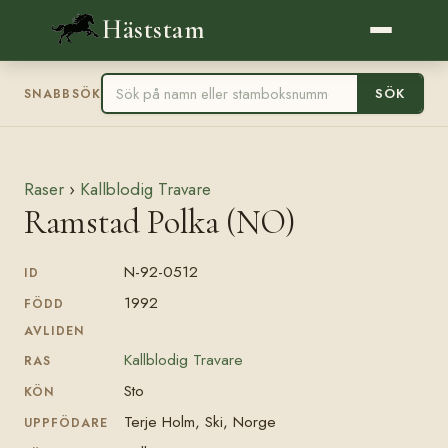
Häststam
SÖK
SNABBSÖK
Raser
›
Kallblodig Travare
Ramstad Polka (NO)
N-92-0512
ID
1992
FÖDD
AVLIDEN
Kallblodig Travare
RAS
Sto
KÖN
Terje Holm, Ski, Norge
UPPFÖDARE