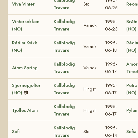
Kallblodig
1995-
Viva Vinter
Sto
Reon
Travare
06-25
Vintersokken
Kallblodig
1995-
Bråtn
Valack
(NO)
Travare
06-23
(NO)
Rådim Kvikk
Kallblodig
1995-
Rådi
Valack
(NO)
Travare
06-18
(NO)
Kallblodig
1995-
Amor
Atom Spring
Valack
Travare
06-17
Timot
Stjernepjolter
Kallblodig
1995-
Petra 
Hingst
(NO)
📷
Travare
06-17
(NO)
Kallblodig
1995-
Tjolles Atom
Hingst
Pylan
Travare
06-17
Kallblodig
1995-
Sofi
Sto
Sofia
Travare
06-14