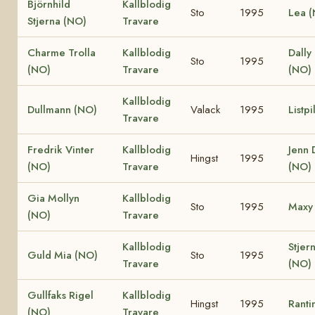
Björnhild
Kallblodig
Sto
1995
Lea 
Stjerna (NO)
Travare
Charme Trolla
Kallblodig
Dally 
Sto
1995
(NO)
Travare
(NO)
Kallblodig
Dullmann (NO)
Valack
1995
Listp
Travare
Fredrik Vinter
Kallblodig
Jenn 
Hingst
1995
(NO)
Travare
(NO)
Gia Mollyn
Kallblodig
Sto
1995
Maxy
(NO)
Travare
Kallblodig
Stjer
Guld Mia (NO)
Sto
1995
Travare
(NO)
Gullfaks Rigel
Kallblodig
Hingst
1995
Ranti
(NO)
Travare