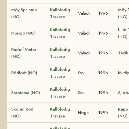
Möy Sprinten
Kallblodig
Möy P
Valack
1996
(NO)
Travare
(NO)
Kallblodig
Lille
Norigo (NO)
Valack
1996
Travare
(NO)
Rudolf Vinter
Kallblodig
Valack
1996
Texik
(NO)
Travare
Kallblodig
Rödfödt (NO)
Sto
1996
Kvitfl
Travare
Kallblodig
Saratoma (NO)
Sto
1996
Sjurb
Travare
Sköien Röd
Kallblodig
Rapp 
Hingst
1996
(NO)
Travare
(NO)
Kallblodig