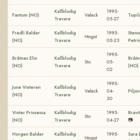
Kallblodig
1995-
Fantom (NO)
Valack
Topil
Travare
05-27
Fredli Balder
Kallblodig
1995-
Stens
Hingst
(NO)
Travare
05-23
Petri
1995-
Bråtnes Elin
Kallblodig
Bråtn
Sto
05-
(NO)
Travare
(NO)
02
1995-
June Vinteren
Kallblodig
Valack
04-
Pilju
(NO)
Travare
30
Vinter Prinsessa
Kallblodig
1995-
Bravi
Sto
(NO)
Travare
04-27
📷
Horgen Balder
Kallblodig
1995-
Sara 
Hingst