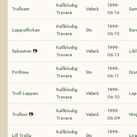
Kallblodig
1999-
Trollsam
Valack
Sa
Travare
06-14
Kallblodig
1999-
Luppioflickan
Sto
Bar
Travare
06-13
Kallblodig
1999-
Sebastian
📷
Valack
Lib
Travare
06-13
Kallblodig
1999-
Piriltösa
Sto
Drut
Travare
06-11
Kallblodig
1999-
Troll Lappen
Valack
Lap
Travare
06-10
Kallblodig
1999-
Trollnin
📷
Valack
Nin
Travare
06-09
Kallblodig
1999-
Lill Trolla
Sto
Lir