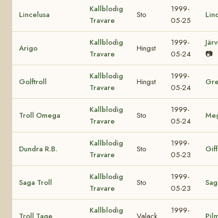
Kallblodig
1999-
Lincelusa
Sto
Lin
Travare
05-25
Kallblodig
1999-
Jär
Arigo
Hingst
Travare
05-24
📷
Kallblodig
1999-
Golftroll
Hingst
Gre
Travare
05-24
Kallblodig
1999-
Troll Omega
Sto
Me
Travare
05-24
Kallblodig
1999-
Dundra R.B.
Sto
Giff
Travare
05-23
Kallblodig
1999-
Saga Troll
Sto
Sag
Travare
05-23
Kallblodig
1999-
Troll Tage
Valack
Pil