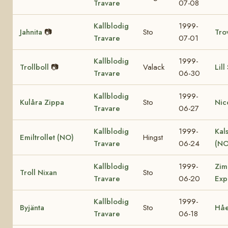
Travare
07-08
Kallblodig
1999-
Jahnita
📷
Sto
Tro
Travare
07-01
Kallblodig
1999-
Trollboll
📷
Valack
Lill
Travare
06-30
Kallblodig
1999-
Kulåra Zippa
Sto
Nic
Travare
06-27
Kallblodig
1999-
Kal
Emiltrollet (NO)
Hingst
Travare
06-24
(NO
Kallblodig
1999-
Zim
Troll Nixan
Sto
Travare
06-20
Exp
Kallblodig
1999-
Byjänta
Sto
Håe
Travare
06-18