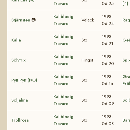
Travare
06-25
(4)
Kallblodig
1998-
Stjärnsten
📷
Valack
Rag
Travare
06-24
Kallblodig
1998-
Kalla
Sto
Gei
Travare
06-21
Kallblodig
1998-
Sölvtrix
Hingst
Spi
Travare
06-20
Kallblodig
1998-
Gra
Pytt Pytt (NO)
Sto
Travare
06-16
Frö
Kallblodig
1998-
Soljahna
Sto
Sol
Travare
06-09
Kallblodig
1998-
Trollrosa
Sto
Bar
Travare
06-08