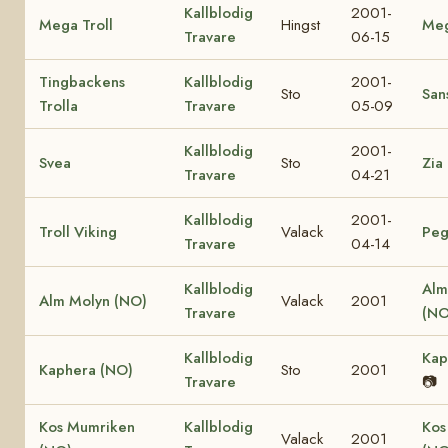
Kallblodig
2001-
Mega Troll
Hingst
Me
Travare
06-15
Tingbackens
Kallblodig
2001-
Sto
Sans
Trolla
Travare
05-09
Kallblodig
2001-
Svea
Sto
Zia
Travare
04-21
Kallblodig
2001-
Troll Viking
Valack
Peg
Travare
04-14
Kallblodig
Alm
Alm Molyn (NO)
Valack
2001
Travare
(NO
Kallblodig
Kap
Kaphera (NO)
Sto
2001
Travare
📷
Kos Mumriken
Kallblodig
Kos
Valack
2001