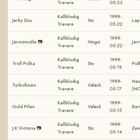
Travare
05-23
Kallblodig
1999-
Jerky Doc
Sto
Lap
Travare
05-22
Kallblodig
1999-
Järvsömolle
📷
Hingst
Jär
Travare
05-22
Kallblodig
1999-
Troll Polka
Sto
Pol
Travare
05-19
Kallblodig
1999-
Nes
Turbofuxen
Valack
Travare
05-17
(NO
Kallblodig
1999-
Guld Pilen
Valack
Bar
Travare
05-15
Kallblodig
1999-
J.K.Victoria
📷
Sto
Zen
Travare
05-14