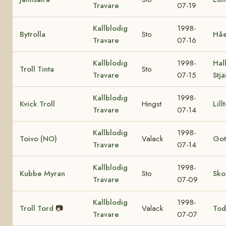
Travare
07-19
Kallblodig
1998-
Bytrolla
Sto
Håe
Travare
07-16
Kallblodig
1998-
Hall
Troll Tinta
Sto
Travare
07-15
Stj
Kallblodig
1998-
Kvick Troll
Hingst
Lill
Travare
07-14
Kallblodig
1998-
Toivo (NO)
Valack
Got
Travare
07-14
Kallblodig
1998-
Kubbe Myran
Sto
Sko
Travare
07-09
Kallblodig
1998-
Troll Tord
📷
Valack
Tod
Travare
07-07