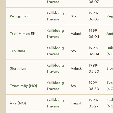
Travare
06-07
Kallblodig
1999-
Peggy Troll
Sto
Peg
Travare
06-06
Kallblodig
1999-
Troll Himen
📷
Valack
And
Travare
06-04
Kallblodig
1999-
Dub
Trollstina
Sto
Travare
06-04
(NO
Kallblodig
1999-
Storm Jan
Valack
Sto
Travare
05-30
Kallblodig
1999-
Tve
Tvedt Möy (NO)
Sto
Travare
05-30
(NO
Kallblodig
1999-
Gol
Åke (NO)
Hingst
Travare
05-27
(NO