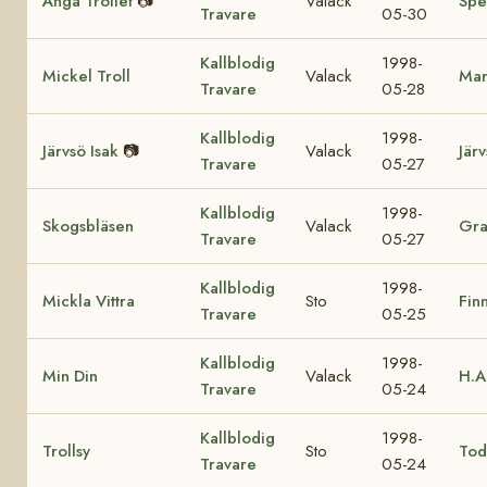
Änga Trollet
📷
Valack
Spe
Travare
05-30
Kallblodig
1998-
Mickel Troll
Valack
Mar
Travare
05-28
Kallblodig
1998-
Järvsö Isak
📷
Valack
Jär
Travare
05-27
Kallblodig
1998-
Skogsbläsen
Valack
Gra
Travare
05-27
Kallblodig
1998-
Mickla Vittra
Sto
Fin
Travare
05-25
Kallblodig
1998-
Min Din
Valack
H.A
Travare
05-24
Kallblodig
1998-
Trollsy
Sto
Tod
Travare
05-24