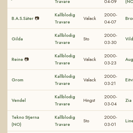
Travare
04-09
(NO
Kallblodig
2000-
B.A.S.Säter
📷
Valack
Bro
Travare
04-07
Kallblodig
2000-
Gilda
Sto
Vil
Travare
03-30
Kallblodig
2000-
Reine
📷
Valack
Aug
Travare
03-23
Kallblodig
2000-
Grom
Valack
Eit
Travare
03-21
Kallblodig
2000-
Vendel
Hingst
Zia
Travare
03-04
Tekno Stjerna
Kallblodig
2000-
Sto
Lin
(NO)
Travare
03-01