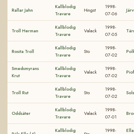
Kallblodig
1998-
Rallar Jahn
Hingst
Järv
Travare
07-06
Kallblodig
1998-
Troll Herman
Valack
Tär
Travare
07-05
Kallblodig
1998-
Rosita Troll
Sto
Pol
Travare
07-02
Smedsmyrans
Kallblodig
1998-
Valack
Pio
Krut
Travare
07-02
Kallblodig
1998-
Troll Rut
Sto
Sol
Travare
07-02
Kallblodig
1998-
Oddsäter
Valack
Bro
Travare
07-01
Kallblodig
1998-
Ell
Räls Ella (4)
Sto