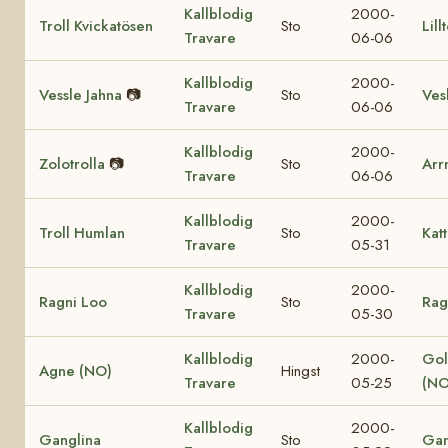
Kallblodig
2000-
Troll Kvickatösen
Sto
Lill
Travare
06-06
Kallblodig
2000-
Vessle Jahna
📷
Sto
Vesl
Travare
06-06
Kallblodig
2000-
Zolotrolla
📷
Sto
Arr
Travare
06-06
Kallblodig
2000-
Troll Humlan
Sto
Katt
Travare
05-31
Kallblodig
2000-
Ragni Loo
Sto
Rag
Travare
05-30
Kallblodig
2000-
Gol
Agne (NO)
Hingst
Travare
05-25
(NO
Kallblodig
2000-
Ganglina
Sto
Gan