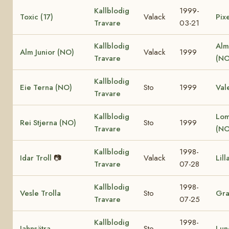
Kallblodig
1999-
Toxic (17)
Valack
Pixe
Travare
03-21
Kallblodig
Alm
Alm Junior (NO)
Valack
1999
Travare
(NO
Kallblodig
Eie Terna (NO)
Sto
1999
Val
Travare
Kallblodig
Lom
Rei Stjerna (NO)
Sto
1999
Travare
(NO
Kallblodig
1998-
Idar Troll
📷
Valack
Lill
Travare
07-28
Kallblodig
1998-
Vesle Trolla
Sto
Gra
Travare
07-25
Kallblodig
1998-
Jahnsätra
Sto
Lun