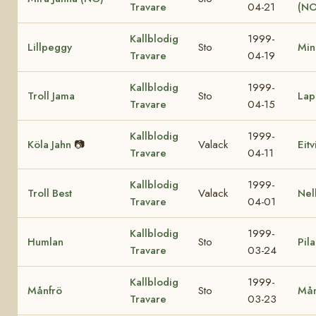
Travare
04-21
(NO
Kallblodig
1999-
Lillpeggy
Sto
Min
Travare
04-19
Kallblodig
1999-
Troll Jama
Sto
Lap
Travare
04-15
Kallblodig
1999-
Köla Jahn
📷
Valack
Eit
Travare
04-11
Kallblodig
1999-
Troll Best
Valack
Nel
Travare
04-01
Kallblodig
1999-
Humlan
Sto
Pila
Travare
03-24
Kallblodig
1999-
Månfrö
Sto
Mån
Travare
03-23