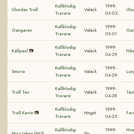
Kallblodig
1999-
Ulundas Troll
Valack
Ulu
Travare
05-03
Kallblodig
1999-
Gangaren
Valack
Ga
Travare
05-01
Kallblodig
1999-
Källpaul
📷
Valack
Hå
Travare
04-29
Kallblodig
1999-
Smirre
Valack
Lun
Travare
04-29
Kallblodig
1999-
Troll Tex
Valack
Tex
Travare
04-28
Kallblodig
1999-
Troll Kevin
📷
Hingst
Far
Travare
04-25
Kallblodig
1999-
Hva
Mira Jahna (NO)
Sto