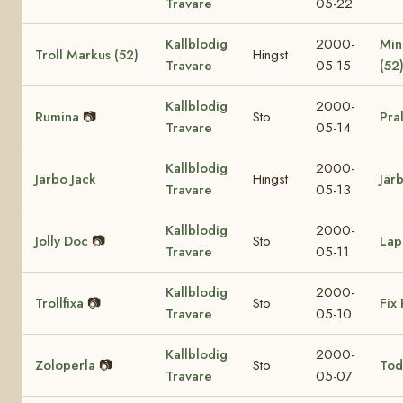
Travare
05-22
Kallblodig
2000-
Min
Troll Markus (52)
Hingst
Travare
05-15
(52
Kallblodig
2000-
Rumina
📷
Sto
Pra
Travare
05-14
Kallblodig
2000-
Järbo Jack
Hingst
Jär
Travare
05-13
Kallblodig
2000-
Jolly Doc
📷
Sto
Lap
Travare
05-11
Kallblodig
2000-
Trollfixa
📷
Sto
Fix 
Travare
05-10
Kallblodig
2000-
Zoloperla
📷
Sto
Tod
Travare
05-07