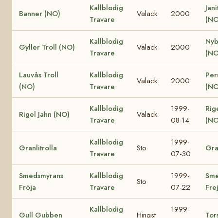
Kallblodig
Jani
Banner (NO)
Valack
2000
Travare
(NO
Kallblodig
Nyb
Gyller Troll (NO)
Valack
2000
Travare
(NO
Lauvås Troll
Kallblodig
Per
Valack
2000
(NO)
Travare
(NO
Kallblodig
1999-
Rig
Rigel Jahn (NO)
Valack
Travare
08-14
(NO
Kallblodig
1999-
Granlitrolla
Sto
Gra
Travare
07-30
Smedsmyrans
Kallblodig
1999-
Sme
Sto
Fröja
Travare
07-22
Fre
Kallblodig
1999-
Gull Gubben
Hingst
Tor