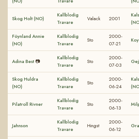
(NO)
Travare
(NO
Kallblodig
Kal
Skog Holt (NO)
Valack
2001
Travare
(NO
Föynland Annie
Kallblodig
2000-
Sto
Koy
(NO)
Travare
07-21
Kallblodig
2000-
Adina Best
📷
Sto
Gej
Travare
07-03
Skog Huldra
Kallblodig
2000-
Kal
Sto
(NO)
Travare
06-24
(NO
Kallblodig
2000-
Pilatroll Rivner
Sto
Mil
Travare
06-13
Kallblodig
2000-
Jahnson
Hingst
Gr
Travare
06-12