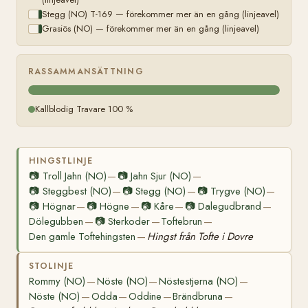
Stegg (NO) T-169 — förekommer mer än en gång (linjeavel)
Grasiös (NO) — förekommer mer än en gång (linjeavel)
RASSAMMANSÄTTNING
Kallblodig Travare 100 %
HINGSTLINJE
📷
Troll Jahn (NO)
📷
Jahn Sjur (NO)
—
—
📷
Steggbest (NO)
📷
Stegg (NO)
📷
Trygve (NO)
—
—
—
📷
Högnar
📷
Högne
📷
Kåre
📷
Dalegudbrand
—
—
—
—
Dölegubben
📷
Sterkoder
Toftebrun
—
—
—
Den gamle Toftehingsten
Hingst från Tofte i Dovre
—
STOLINJE
Rommy (NO)
Nöste (NO)
Nöstestjerna (NO)
—
—
—
Nöste (NO)
Odda
Oddine
Brändbruna
—
—
—
—