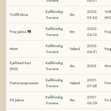
Travare
06-01
Kallblodig
2002-
Vol
Trollfrökna
Sto
Travare
05-26
(NO
Kallblodig
2002-
Frej Jahna
📷
Sto
Fre
Travare
04-10
Kallblodig
2002-
Mynt
Valack
Peg
Travare
04-01
Fjellstad Kari
Kallblodig
Sto
2002
Min
(NO)
Travare
Kallblodig
2001-
Pastorsexpressen
Valack
Finn
Travare
07-08
Kallblodig
2001-
Pil Jahna
Sto
Fix 
Travare
06-29