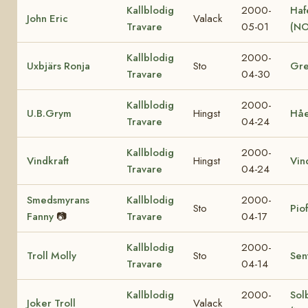
Kallblodig
2000-
Haf
John Eric
Valack
Travare
05-01
(NO
Kallblodig
2000-
Uxbjärs Ronja
Sto
Gre
Travare
04-30
Kallblodig
2000-
U.B.Grym
Hingst
Hå
Travare
04-24
Kallblodig
2000-
Vindkraft
Hingst
Vin
Travare
04-24
Smedsmyrans
Kallblodig
2000-
Sto
Pio
Fanny
📷
Travare
04-17
Kallblodig
2000-
Troll Molly
Sto
Sen
Travare
04-14
Kallblodig
2000-
Sol
Joker Troll
Valack