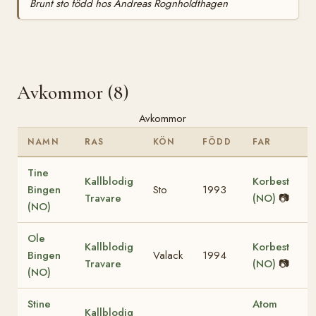
Brunt sto född hos Andreas Rognholdthagen
Avkommor (8)
Avkommor
NAMN
RAS
KÖN
FÖDD
FAR
Tine
Kallblodig
Korbest
Bingen
Sto
1993
Travare
(NO)
📷
(NO)
Ole
Kallblodig
Korbest
Bingen
Valack
1994
Travare
(NO)
📷
(NO)
Stine
Atom
Kallblodig