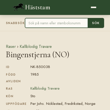
Häststam
SÖK
SNABBSÖK
Raser
›
Kallblodig Travare
Bingenstjerna (NO)
NK-850038
ID
1985
FÖDD
AVLIDEN
Kallblodig Travare
RAS
Sto
KÖN
Per Johs. Nöklestad, Fredrikstad, Norge
UPPFÖDARE