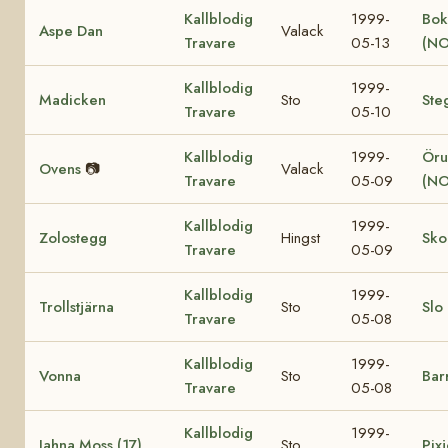
Kallblodig
1999-
Bok
Aspe Dan
Valack
Travare
05-13
(NO
Kallblodig
1999-
Madicken
Sto
Ste
Travare
05-10
Kallblodig
1999-
Öru
Ovens
📷
Valack
Travare
05-09
(NO
Kallblodig
1999-
Zolostegg
Hingst
Sko
Travare
05-09
Kallblodig
1999-
Trollstjärna
Sto
Slo
Travare
05-08
Kallblodig
1999-
Vonna
Sto
Bar
Travare
05-08
Kallblodig
1999-
Jahna Moss (17)
Sto
Pixj