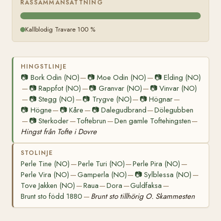
RASSAMMANSÄTTNING
Kallblodig Travare 100 %
HINGSTLINJE
📷
Bork Odin (NO)
📷
Moe Odin (NO)
📷
Elding (NO)
—
—
📷
Rappfot (NO)
📷
Granvar (NO)
📷
Vinvar (NO)
—
—
—
📷
Stegg (NO)
📷
Trygve (NO)
📷
Högnar
—
—
—
—
📷
Högne
📷
Kåre
📷
Dalegudbrand
Dölegubben
—
—
—
📷
Sterkoder
Toftebrun
Den gamle Toftehingsten
—
—
—
—
Hingst från Tofte i Dovre
STOLINJE
Perle Tine (NO)
Perle Turi (NO)
Perle Pira (NO)
—
—
—
Perle Vira (NO)
Gamperla (NO)
📷
Sylblessa (NO)
—
—
—
Tove Jakken (NO)
Raua
Dora
Guldfaksa
—
—
—
—
Brunt sto född 1880
Brunt sto tillhörig O. Skammesten
—