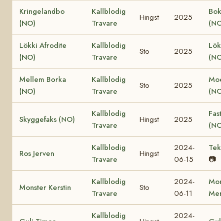
Kringelandbo
Kallblodig
Bok
Hingst
2025
(NO)
Travare
(NO
Lökki Afrodite
Kallblodig
Lök
Sto
2025
(NO)
Travare
(NO
Mellem Borka
Kallblodig
Moe
Sto
2025
(NO)
Travare
(NO
Kallblodig
Fas
Skyggefaks (NO)
Hingst
2025
Travare
(NO
Kallblodig
2024-
Tek
Ros Jerven
Hingst
Travare
06-15
📷
Kallblodig
2024-
Mon
Monster Kerstin
Sto
Travare
06-11
Mer
Kallblodig
2024-