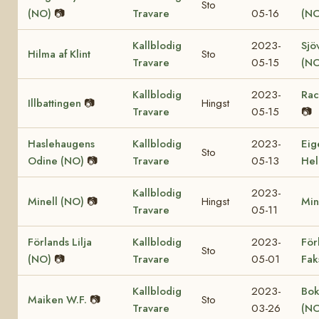
Sto
(NO)
📷
Travare
05-16
(NO
Kallblodig
2023-
Sjö
Hilma af Klint
Sto
Travare
05-15
(NO
Kallblodig
2023-
Rac
Illbattingen
📷
Hingst
Travare
05-15
📷
Haslehaugens
Kallblodig
2023-
Eig
Sto
Odine (NO)
📷
Travare
05-13
Hel
Kallblodig
2023-
Minell (NO)
📷
Hingst
Min
Travare
05-11
Förlands Lilja
Kallblodig
2023-
För
Sto
(NO)
📷
Travare
05-01
Fak
Kallblodig
2023-
Bok
Maiken W.F.
📷
Sto
Travare
03-26
(NO