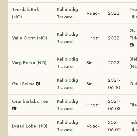
Tverdals Birk
Kallblodig
Tve
Valack
2022
(NO)
Travare
Lil
Gyl
Kallblodig
Valle Gorm (NO)
Hingst
2022
Tid
Travare
📷
Kallblodig
Ble
Varg Borka (NO)
Sto
2022
Travare
(NO
Kallblodig
2021-
Guli Selma
📷
Sto
Gul
Travare
06-10
Granbarksborren
Kallblodig
2021-
Hingst
Fli
📷
Travare
06-08
Kallblodig
2021-
Ind
Lystad Loke (NO)
Valack
Travare
06-02
Lil