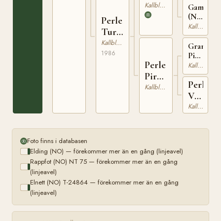
(NO)
Kallblodig Travare
Gamperla
(NO)
Perle
N
Kallblodig Travare
Turi
23518
(NO)
Kallblodig Travare
Grans
1986
Piril
Perle
(NO)
Kallblodig Travare
N
Pira
2039
Perle
(NO)
Kallblodig Travare
Vira
(NO)
Kallblodig Travare
Foto finns i databasen
Elding (NO) — förekommer mer än en gång (linjeavel)
Rappfot (NO) NT 75 — förekommer mer än en gång
(linjeavel)
Elnett (NO) T-24864 — förekommer mer än en gång
(linjeavel)