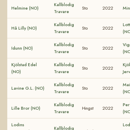
Kallblodig
Helmine (NO)
Sto
2022
Min
Travare
Kallblodig
Lot
Hå Lilly (NO)
Sto
2022
Travare
(NO
Kallblodig
Vig
Idunn (NO)
Sto
2022
Travare
(NO
Kjölstad Edel
Kallblodig
Kjö
Sto
2022
(NO)
Travare
Jer
Kallblodig
Mai
Lavine G.L. (NO)
Sto
2022
Travare
(NO
Kallblodig
Perl
Lille Bror (NO)
Hingst
2022
Travare
(NO
Lodins
Lod
Kallblodig