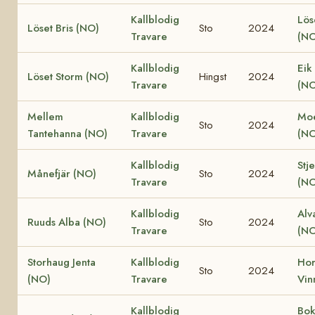
Kallblodig
Lös
Löset Bris (NO)
Sto
2024
Travare
(NO
Kallblodig
Eik
Löset Storm (NO)
Hingst
2024
Travare
(NO
Mellem
Kallblodig
Moe
Sto
2024
Tantehanna (NO)
Travare
(NO
Kallblodig
Stj
Månefjär (NO)
Sto
2024
Travare
(NO
Kallblodig
Alv
Ruuds Alba (NO)
Sto
2024
Travare
(NO
Storhaug Jenta
Kallblodig
Ho
Sto
2024
(NO)
Travare
Vin
Kallblodig
Bok