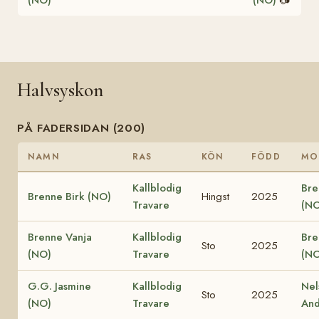
Halvsyskon
PÅ FADERSIDAN (200)
NAMN
RAS
KÖN
FÖDD
MO
Kallblodig
Bre
Brenne Birk (NO)
Hingst
2025
Travare
(NO
Brenne Vanja
Kallblodig
Bre
Sto
2025
(NO)
Travare
(NO
G.G. Jasmine
Kallblodig
Nel
Sto
2025
(NO)
Travare
And