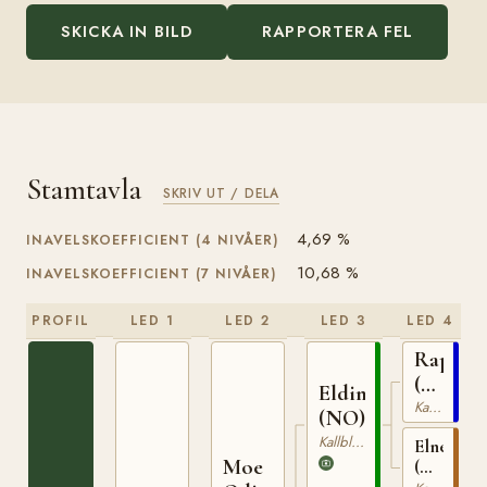
SKICKA IN BILD
RAPPORTERA FEL
Stamtavla
SKRIV UT / DELA
4,69 %
INAVELSKOEFFICIENT (4 NIVÅER)
10,68 %
INAVELSKOEFFICIENT (7 NIVÅER)
PROFIL
LED 1
LED 2
LED 3
LED 4
Rappfo
(NO)
Elding
NT
Kallblodig Travare
(NO)
75
Kallblodig Travare
Elnett
Moe
(NO)