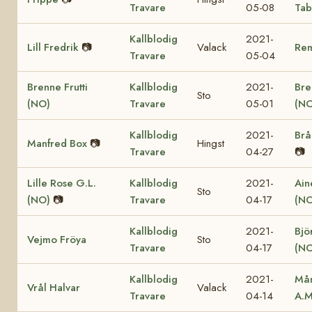
Travare
05-08
Tab
Kallblodig
2021-
Lill Fredrik
📷
Valack
Re
Travare
05-04
Brenne Frutti
Kallblodig
2021-
Bre
Sto
(NO)
Travare
05-01
(NO
Kallblodig
2021-
Brå
Manfred Box
📷
Hingst
Travare
04-27
📷
Lille Rose G.L.
Kallblodig
2021-
Ain
Sto
(NO)
📷
Travare
04-17
(NO
Kallblodig
2021-
Bjö
Vejmo Fröya
Sto
Travare
04-17
(NO
Kallblodig
2021-
Mån
Vrål Halvar
Valack
Travare
04-14
A.M