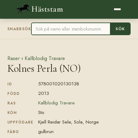
Häststam
SÖK
SNABBSÖK
Raser
›
Kallblodig Travare
Kolnes Perla (NO)
578001020130138
ID
2013
FÖDD
Kallblodig Travare
RAS
Sto
KÖN
Kjell Reidar Sele, Sola, Norge
UPPFÖDARE
gulbrun
FÄRG