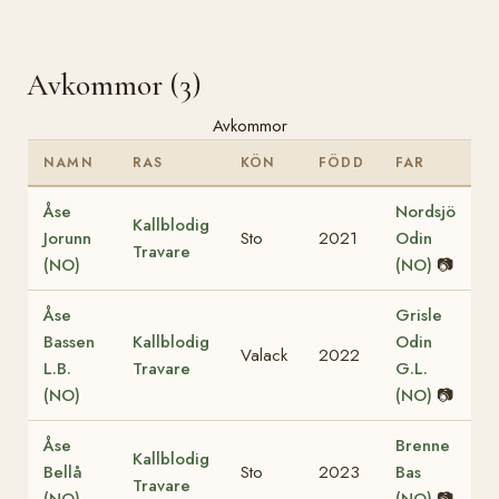
Avkommor (3)
Avkommor
NAMN
RAS
KÖN
FÖDD
FAR
Åse
Nordsjö
Kallblodig
Jorunn
Sto
2021
Odin
Travare
(NO)
(NO)
📷
Åse
Grisle
Bassen
Kallblodig
Odin
Valack
2022
L.B.
Travare
G.L.
(NO)
(NO)
📷
Åse
Brenne
Kallblodig
Bellå
Sto
2023
Bas
Travare
(NO)
(NO)
📷