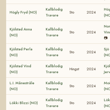
Kallblodig
Hög
Högly Fryd (NO)
Sto
2024
Travare
(NO
Nor
Kjölstad Anna
Kallblodig
Sto
2024
Vin
(NO)
Travare
📷
Kjölstad Perla
Kallblodig
Sjö
Sto
2024
(NO)
Travare
(NO
Kjölstad Vind
Kallblodig
Kjö
Hingst
2024
(NO)
Travare
Jer
L.I. Månestråle
Kallblodig
Moi
Sto
2024
(NO)
Travare
(NO
Kallblodig
Lök
Lökki Blizzi (NO)
Sto
2024
Travare
(NO