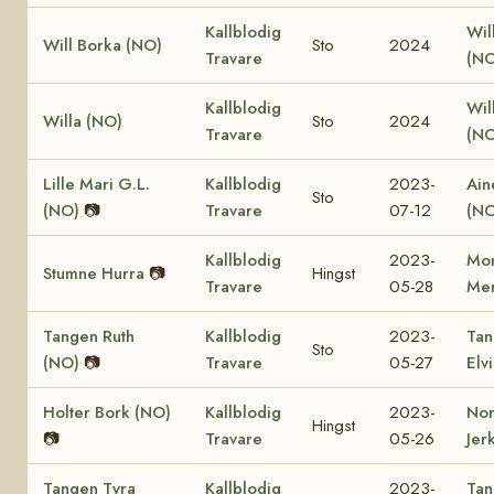
Kallblodig
Wil
Will Borka (NO)
Sto
2024
Travare
(NO
Kallblodig
Will
Willa (NO)
Sto
2024
Travare
(NO
Lille Mari G.L.
Kallblodig
2023-
Ain
Sto
(NO)
📷
Travare
07-12
(NO
Kallblodig
2023-
Mon
Stumne Hurra
📷
Hingst
Travare
05-28
Mer
Tangen Ruth
Kallblodig
2023-
Tan
Sto
(NO)
📷
Travare
05-27
Elv
Holter Bork (NO)
Kallblodig
2023-
No
Hingst
📷
Travare
05-26
Jer
Tangen Tyra
Kallblodig
2023-
Tan