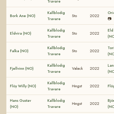
Travare
Kallblodig
Ori
Bork Ane (NO)
Sto
2022
Travare
📷
Kallblodig
Eld
Eldvira (NO)
Sto
2022
Travare
(NO
Kallblodig
Tor
Falka (NO)
Sto
2022
Travare
(NO
Kallblodig
Lan
Fjellvinn (NO)
Valack
2022
Travare
(NO
Kallblodig
Flöy Willy (NO)
Hingst
2022
Flö
Travare
Hans Gustav
Kallblodig
Bjö
Hingst
2022
(NO)
Travare
(NO