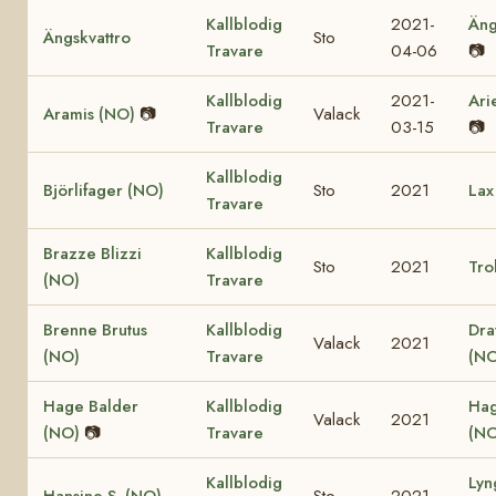
Kallblodig
2021-
Äng
Ängskvattro
Sto
Travare
04-06
📷
Kallblodig
2021-
Ari
Aramis (NO)
📷
Valack
Travare
03-15
📷
Kallblodig
Björlifager (NO)
Sto
2021
Lax
Travare
Brazze Blizzi
Kallblodig
Sto
2021
Tro
(NO)
Travare
Brenne Brutus
Kallblodig
Dra
Valack
2021
(NO)
Travare
(NO
Hage Balder
Kallblodig
Hag
Valack
2021
(NO)
📷
Travare
(NO
Kallblodig
Lyn
Hansine S. (NO)
Sto
2021