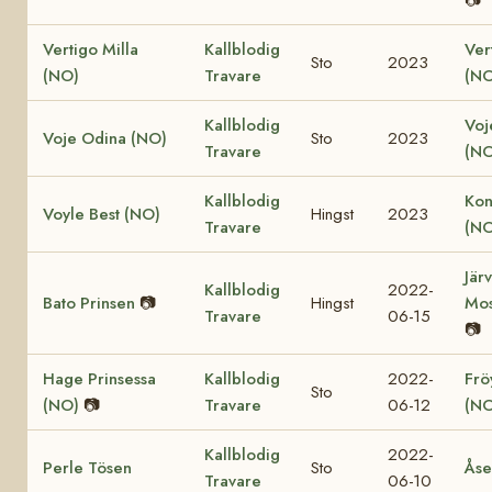
Vertigo Milla
Kallblodig
Ver
Sto
2023
(NO)
Travare
(NO
Kallblodig
Voj
Voje Odina (NO)
Sto
2023
Travare
(NO
Kallblodig
Kon
Voyle Best (NO)
Hingst
2023
Travare
(NO
Jär
Kallblodig
2022-
Bato Prinsen
📷
Hingst
Mos
Travare
06-15
📷
Hage Prinsessa
Kallblodig
2022-
Fröy
Sto
(NO)
📷
Travare
06-12
(NO
Kallblodig
2022-
Perle Tösen
Sto
Åse
Travare
06-10