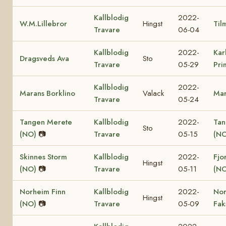
Kallblodig
2022-
W.M.Lillebror
Hingst
Til
Travare
06-04
Kallblodig
2022-
Kar
Dragsveds Ava
Sto
Travare
05-29
Pri
Kallblodig
2022-
Marans Borklino
Valack
Mar
Travare
05-24
Tangen Merete
Kallblodig
2022-
Tan
Sto
(NO)
📷
Travare
05-15
(NO
Skinnes Storm
Kallblodig
2022-
Fjo
Hingst
(NO)
📷
Travare
05-11
(NO
Norheim Finn
Kallblodig
2022-
No
Hingst
(NO)
📷
Travare
05-09
Fak