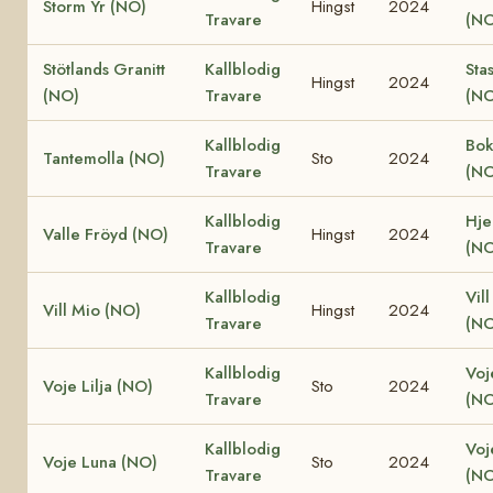
Storm Yr (NO)
Hingst
2024
Travare
(NO
Stötlands Granitt
Kallblodig
Sta
Hingst
2024
(NO)
Travare
(NO
Kallblodig
Bok
Tantemolla (NO)
Sto
2024
Travare
(NO
Kallblodig
Hjel
Valle Fröyd (NO)
Hingst
2024
Travare
(NO
Kallblodig
Vill
Vill Mio (NO)
Hingst
2024
Travare
(NO
Kallblodig
Voj
Voje Lilja (NO)
Sto
2024
Travare
(NO
Kallblodig
Voj
Voje Luna (NO)
Sto
2024
Travare
(NO