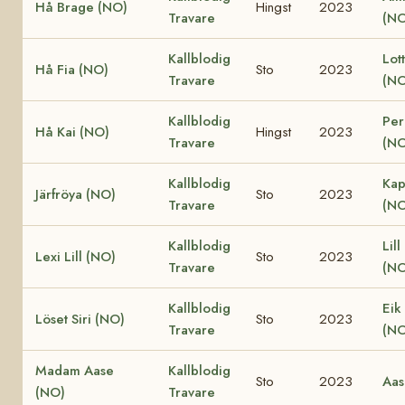
Hå Brage (NO)
Hingst
2023
Travare
(NO
Kallblodig
Lot
Hå Fia (NO)
Sto
2023
Travare
(NO
Kallblodig
Per
Hå Kai (NO)
Hingst
2023
Travare
(NO
Kallblodig
Kap
Järfröya (NO)
Sto
2023
Travare
(NO
Kallblodig
Lill
Lexi Lill (NO)
Sto
2023
Travare
(NO
Kallblodig
Eik
Löset Siri (NO)
Sto
2023
Travare
(NO
Madam Aase
Kallblodig
Sto
2023
Aas
(NO)
Travare