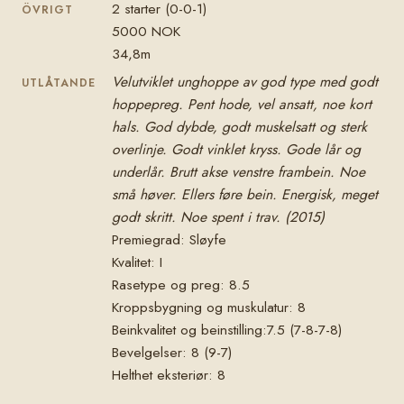
2 starter (0-0-1)
ÖVRIGT
5000 NOK
34,8m
Velutviklet unghoppe av god type med godt
UTLÅTANDE
hoppepreg. Pent hode, vel ansatt, noe kort
hals. God dybde, godt muskelsatt og sterk
overlinje. Godt vinklet kryss. Gode lår og
underlår. Brutt akse venstre frambein. Noe
små høver. Ellers føre bein. Energisk, meget
godt skritt. Noe spent i trav. (2015)
Premiegrad: Sløyfe
Kvalitet: I
Rasetype og preg: 8.5
Kroppsbygning og muskulatur: 8
Beinkvalitet og beinstilling:7.5 (7-8-7-8)
Bevelgelser: 8 (9-7)
Helthet eksteriør: 8