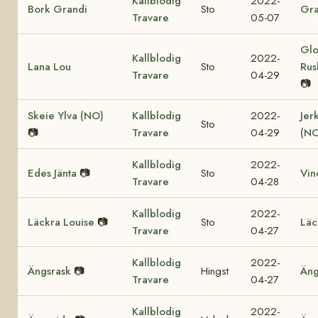
Kallblodig
2022-
Bork Grandi
Sto
Gra
Travare
05-07
Glo
Kallblodig
2022-
Lana Lou
Sto
Rus
Travare
04-29
📷
Skeie Ylva (NO)
Kallblodig
2022-
Jer
Sto
📷
Travare
04-29
(NO
Kallblodig
2022-
Edes Jänta
📷
Sto
Vin
Travare
04-28
Kallblodig
2022-
Läckra Louise
📷
Sto
Läc
Travare
04-27
Kallblodig
2022-
Ängsrask
📷
Hingst
Äng
Travare
04-27
Kallblodig
2022-