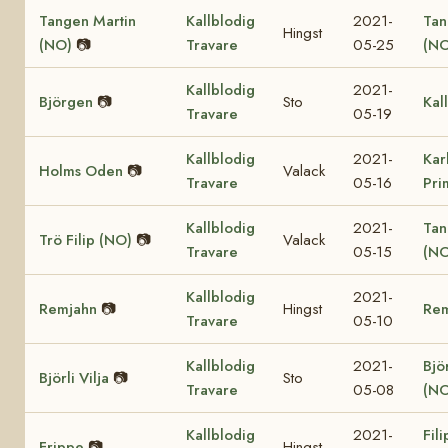
Tangen Martin
Kallblodig
2021-
Tan
Hingst
(NO)
📷
Travare
05-25
(NO
Kallblodig
2021-
Björgen
📷
Sto
Kal
Travare
05-19
Kallblodig
2021-
Kar
Holms Oden
📷
Valack
Travare
05-16
Pri
Kallblodig
2021-
Tan
Trö Filip (NO)
📷
Valack
Travare
05-15
(NO
Kallblodig
2021-
Remjahn
📷
Hingst
Re
Travare
05-10
Kallblodig
2021-
Björ
Björli Vilja
📷
Sto
Travare
05-08
(NO
Kallblodig
2021-
Fil
Frippe
📷
Hingst