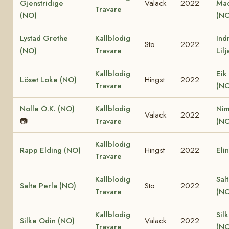
Gjenstridige
Valack
2022
Ma
Travare
(NO)
(NO
Lystad Grethe
Kallblodig
Ind
Sto
2022
(NO)
Travare
Lil
Kallblodig
Eik
Löset Loke (NO)
Hingst
2022
Travare
(NO
Nolle Ö.K. (NO)
Kallblodig
Nim
Valack
2022
📷
Travare
(NO
Kallblodig
Rapp Elding (NO)
Hingst
2022
Eli
Travare
Kallblodig
Sal
Salte Perla (NO)
Sto
2022
Travare
(NO
Kallblodig
Sil
Silke Odin (NO)
Valack
2022
Travare
(NO