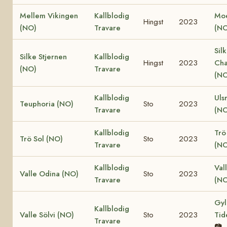
Mellem Vikingen
Kallblodig
Moe
Hingst
2023
(NO)
Travare
(NO
Sil
Silke Stjernen
Kallblodig
Hingst
2023
Cha
(NO)
Travare
(NO
Kallblodig
Uls
Teuphoria (NO)
Sto
2023
Travare
(NO
Kallblodig
Trö
Trö Sol (NO)
Sto
2023
Travare
(NO
Kallblodig
Val
Valle Odina (NO)
Sto
2023
Travare
(NO
Gyl
Kallblodig
Valle Sölvi (NO)
Sto
2023
Tid
Travare
📷