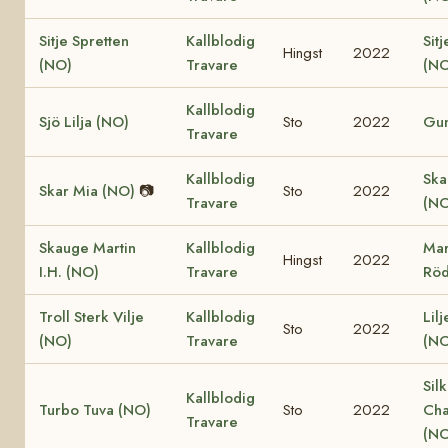
Sitje Spretten
Kallblodig
Sitj
Hingst
2022
(NO)
Travare
(NO
Kallblodig
Sjö Lilja (NO)
Sto
2022
Gun
Travare
Kallblodig
Ska
Skar Mia (NO)
📷
Sto
2022
Travare
(NO
Skauge Martin
Kallblodig
Mar
Hingst
2022
I.H. (NO)
Travare
Röd
Troll Sterk Vilje
Kallblodig
Lil
Sto
2022
(NO)
Travare
(NO
Sil
Kallblodig
Turbo Tuva (NO)
Sto
2022
Cha
Travare
(NO