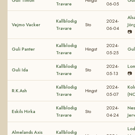
Guli Timon
Hingst
Gul
Travare
06-05
Als
Kallblodig
2024-
Vejmo Vacker
Sto
Jör
Travare
06-04
📷
Kallblodig
2024-
Guli Panter
Hingst
Gul
Travare
05-25
Kallblodig
2024-
Lo
Guli Ida
Sto
Travare
05-13
📷
Kallblodig
2024-
Kol
R.K.Ash
Hingst
Travare
05-07
(NO
Kallblodig
2024-
Nes
Eskils Hirka
Sto
Travare
04-24
Jer
Lod
Almelands Axis
Kallblodig