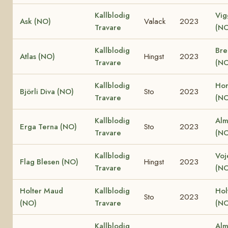
Kallblodig
Vig
Ask (NO)
Valack
2023
Travare
(NO
Kallblodig
Bre
Atlas (NO)
Hingst
2023
Travare
(NO
Kallblodig
Hor
Björli Diva (NO)
Sto
2023
Travare
(NO
Kallblodig
Alm
Erga Terna (NO)
Sto
2023
Travare
(NO
Kallblodig
Voj
Flag Blesen (NO)
Hingst
2023
Travare
(NO
Holter Maud
Kallblodig
Hol
Sto
2023
(NO)
Travare
(NO
Kallblodig
Alm