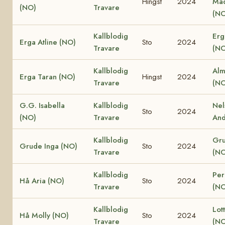
Hingst
2024
Ma
(NO)
Travare
(NO
Kallblodig
Erg
Erga Atline (NO)
Sto
2024
Travare
(NO
Kallblodig
Alm
Erga Taran (NO)
Hingst
2024
Travare
(NO
G.G. Isabella
Kallblodig
Nel
Sto
2024
(NO)
Travare
And
Kallblodig
Gru
Grude Inga (NO)
Sto
2024
Travare
(NO
Kallblodig
Per
Hå Aria (NO)
Sto
2024
Travare
(NO
Kallblodig
Lot
Hå Molly (NO)
Sto
2024
Travare
(NO