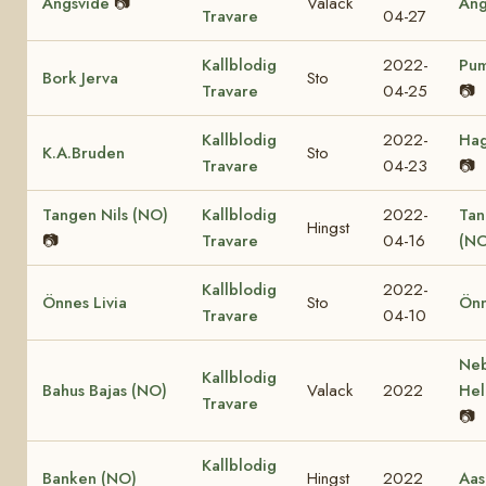
Ängsvide
📷
Valack
Äng
Travare
04-27
Kallblodig
2022-
Pum
Bork Jerva
Sto
Travare
04-25
📷
Kallblodig
2022-
Hag
K.A.Bruden
Sto
Travare
04-23
📷
Tangen Nils (NO)
Kallblodig
2022-
Tan
Hingst
📷
Travare
04-16
(NO
Kallblodig
2022-
Önnes Livia
Sto
Önn
Travare
04-10
Ne
Kallblodig
Bahus Bajas (NO)
Valack
2022
Hel
Travare
📷
Kallblodig
Banken (NO)
Hingst
2022
Aas