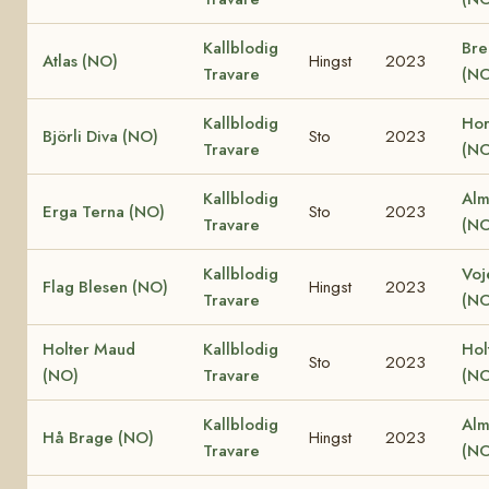
Kallblodig
Bre
Atlas (NO)
Hingst
2023
Travare
(NO
Kallblodig
Hor
Björli Diva (NO)
Sto
2023
Travare
(NO
Kallblodig
Alm
Erga Terna (NO)
Sto
2023
Travare
(NO
Kallblodig
Voj
Flag Blesen (NO)
Hingst
2023
Travare
(NO
Holter Maud
Kallblodig
Hol
Sto
2023
(NO)
Travare
(NO
Kallblodig
Alm
Hå Brage (NO)
Hingst
2023
Travare
(NO