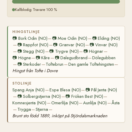
Kallblodig Travare 100 %
HINGSTLINJE
📷
Bork Odin (NO)
📷
Moe Odin (NO)
📷
Elding (NO)
—
—
📷
Rappfot (NO)
📷
Granvar (NO)
📷
Vinvar (NO)
—
—
—
📷
Stegg (NO)
📷
Trygve (NO)
📷
Högnar
—
—
—
—
📷
Högne
📷
Kåre
📷
Dalegudbrand
Dölegubben
—
—
—
📷
Sterkoder
Toftebrun
Den gamle Toftehingsten
—
—
—
—
Hingst från Tofte i Dovre
STOLINJE
Spang Anja (NO)
Espe Blesa (NO)
📷
Pål Jenta (NO)
—
—
📷
Solbergstjerna (NO)
📷
Fröken Best (NO)
—
—
—
Komnesjenta (NO)
Omerlilja (NO)
Aunlilja (NO)
Åsta
—
—
—
Trygga
Stjerna
—
—
—
Brunt sto född 1889, inköpt på Stjördalsmarknaden