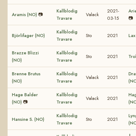
Kallblodig
2021-
Ari
Aramis (NO)
📷
Valack
Travare
03-15
📷
Kallblodig
Björlifager (NO)
Sto
2021
Lax
Travare
Brazze Blizzi
Kallblodig
Sto
2021
Tro
(NO)
Travare
Brenne Brutus
Kallblodig
Dra
Valack
2021
(NO)
Travare
(NO
Hage Balder
Kallblodig
Hag
Valack
2021
(NO)
📷
Travare
(NO
Kallblodig
Lyn
Hansine S. (NO)
Sto
2021
Travare
(NO