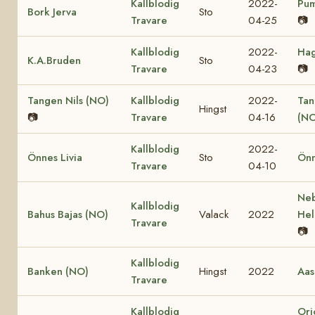
Kallblodig
2022-
Pum
Bork Jerva
Sto
Travare
04-25
📷
Kallblodig
2022-
Hag
K.A.Bruden
Sto
Travare
04-23
📷
Tangen Nils (NO)
Kallblodig
2022-
Tan
Hingst
📷
Travare
04-16
(NO
Kallblodig
2022-
Önnes Livia
Sto
Önn
Travare
04-10
Ne
Kallblodig
Bahus Bajas (NO)
Valack
2022
Hel
Travare
📷
Kallblodig
Banken (NO)
Hingst
2022
Aas
Travare
Kallblodig
Ori