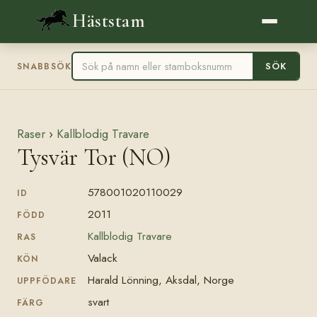
Häststam
SÖK
SNABBSÖK
Raser
›
Kallblodig Travare
Tysvär Tor (NO)
578001020110029
ID
2011
FÖDD
Kallblodig Travare
RAS
Valack
KÖN
Harald Lönning, Aksdal, Norge
UPPFÖDARE
svart
FÄRG