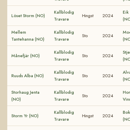
Kallblodig
Eik
Löset Storm (NO)
Hingst
2024
Travare
(NO
Mellem
Kallblodig
Moe
Sto
2024
Tantehanna (NO)
Travare
(NO
Kallblodig
Stj
Månefjär (NO)
Sto
2024
Travare
(NO
Kallblodig
Alv
Ruuds Alba (NO)
Sto
2024
Travare
(NO
Storhaug Jenta
Kallblodig
Ho
Sto
2024
(NO)
Travare
Vin
Kallblodig
Bok
Storm Yr (NO)
Hingst
2024
Travare
(NO