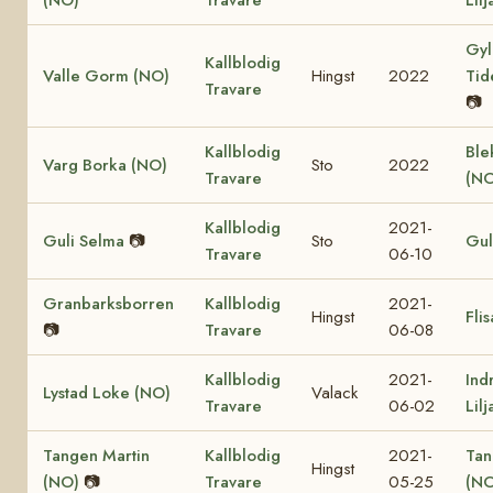
Gyl
Kallblodig
Valle Gorm (NO)
Hingst
2022
Tid
Travare
📷
Kallblodig
Ble
Varg Borka (NO)
Sto
2022
Travare
(NO
Kallblodig
2021-
Guli Selma
📷
Sto
Gul
Travare
06-10
Granbarksborren
Kallblodig
2021-
Hingst
Fli
📷
Travare
06-08
Kallblodig
2021-
Ind
Lystad Loke (NO)
Valack
Travare
06-02
Lil
Tangen Martin
Kallblodig
2021-
Tan
Hingst
(NO)
📷
Travare
05-25
(NO