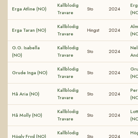
Kallblodig
Erg
Erga Atline (NO)
Sto
2024
Travare
(NO
Kallblodig
Alm
Erga Taran (NO)
Hingst
2024
Travare
(NO
G.G. Isabella
Kallblodig
Nel
Sto
2024
(NO)
Travare
And
Kallblodig
Gru
Grude Inga (NO)
Sto
2024
Travare
(NO
Kallblodig
Per
Hå Aria (NO)
Sto
2024
Travare
(NO
Kallblodig
Lot
Hå Molly (NO)
Sto
2024
Travare
(NO
Kallblodig
Hög
Högly Fryd (NO)
Sto
2024