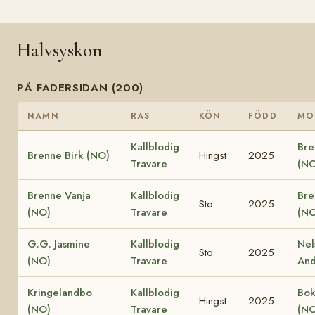
Halvsyskon
PÅ FADERSIDAN (200)
NAMN
RAS
KÖN
FÖDD
MO
Kallblodig
Bre
Brenne Birk (NO)
Hingst
2025
Travare
(NO
Brenne Vanja
Kallblodig
Bre
Sto
2025
(NO)
Travare
(NO
G.G. Jasmine
Kallblodig
Nel
Sto
2025
(NO)
Travare
And
Kringelandbo
Kallblodig
Bok
Hingst
2025
(NO)
Travare
(NO