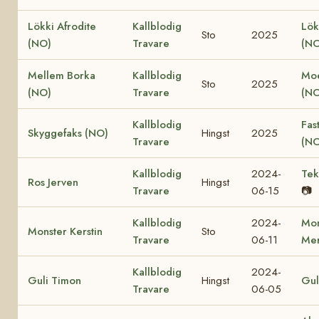
Lökki Afrodite
Kallblodig
Lök
Sto
2025
(NO)
Travare
(NO
Mellem Borka
Kallblodig
Moe
Sto
2025
(NO)
Travare
(NO
Kallblodig
Fas
Skyggefaks (NO)
Hingst
2025
Travare
(NO
Kallblodig
2024-
Tek
Ros Jerven
Hingst
Travare
06-15
📷
Kallblodig
2024-
Mon
Monster Kerstin
Sto
Travare
06-11
Mer
Kallblodig
2024-
Guli Timon
Hingst
Gul
Travare
06-05