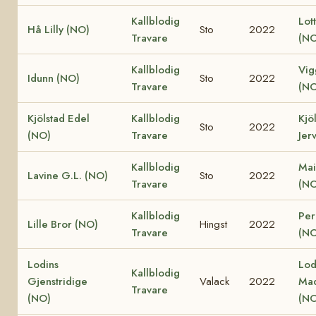
Kallblodig
Lot
Hå Lilly (NO)
Sto
2022
Travare
(NO
Kallblodig
Vig
Idunn (NO)
Sto
2022
Travare
(NO
Kjölstad Edel
Kallblodig
Kjö
Sto
2022
(NO)
Travare
Jer
Kallblodig
Mai
Lavine G.L. (NO)
Sto
2022
Travare
(NO
Kallblodig
Perl
Lille Bror (NO)
Hingst
2022
Travare
(NO
Lodins
Lod
Kallblodig
Gjenstridige
Valack
2022
Ma
Travare
(NO)
(NO