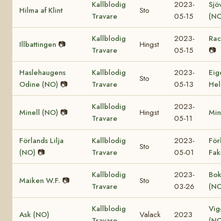
Kallblodig
2023-
Sjö
Hilma af Klint
Sto
Travare
05-15
(NO
Kallblodig
2023-
Rac
Illbattingen
📷
Hingst
Travare
05-15
📷
Haslehaugens
Kallblodig
2023-
Eig
Sto
Odine (NO)
📷
Travare
05-13
Hel
Kallblodig
2023-
Minell (NO)
📷
Hingst
Min
Travare
05-11
Förlands Lilja
Kallblodig
2023-
För
Sto
(NO)
📷
Travare
05-01
Fak
Kallblodig
2023-
Bok
Maiken W.F.
📷
Sto
Travare
03-26
(NO
Kallblodig
Vig
Ask (NO)
Valack
2023
Travare
(NO