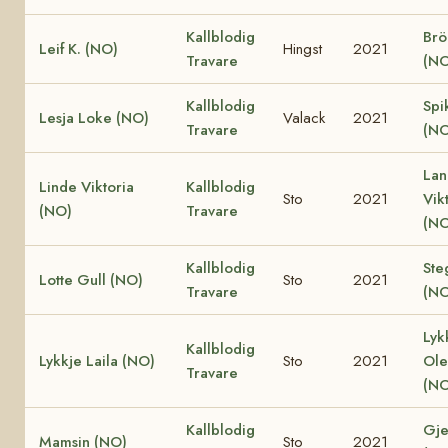
Kallblodig
Brö
Leif K. (NO)
Hingst
2021
Travare
(NO
Kallblodig
Spi
Lesja Loke (NO)
Valack
2021
Travare
(NO
Lan
Linde Viktoria
Kallblodig
Sto
2021
Vik
(NO)
Travare
(NO
Kallblodig
Ste
Lotte Gull (NO)
Sto
2021
Travare
(NO
Lyk
Kallblodig
Lykkje Laila (NO)
Sto
2021
Ole
Travare
(NO
Kallblodig
Gje
Mamsin (NO)
Sto
2021