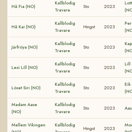
Kallblodig
Lot
Hå Fia (NO)
Sto
2023
Travare
(NO
Kallblodig
Per
Hå Kai (NO)
Hingst
2023
Travare
(NO
Kallblodig
Kap
Järfröya (NO)
Sto
2023
Travare
(NO
Kallblodig
Lill
Lexi Lill (NO)
Sto
2023
Travare
(NO
Kallblodig
Eik
Löset Siri (NO)
Sto
2023
Travare
(NO
Madam Aase
Kallblodig
Sto
2023
Aas
(NO)
Travare
Mellem Vikingen
Kallblodig
Moe
Hingst
2023
(NO)
Travare
(NO