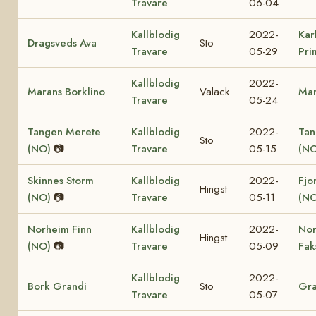
Travare
06-04
Kallblodig
2022-
Kar
Dragsveds Ava
Sto
Travare
05-29
Pri
Kallblodig
2022-
Marans Borklino
Valack
Mar
Travare
05-24
Tangen Merete
Kallblodig
2022-
Tan
Sto
(NO)
📷
Travare
05-15
(NO
Skinnes Storm
Kallblodig
2022-
Fjo
Hingst
(NO)
📷
Travare
05-11
(NO
Norheim Finn
Kallblodig
2022-
No
Hingst
(NO)
📷
Travare
05-09
Fak
Kallblodig
2022-
Bork Grandi
Sto
Gra
Travare
05-07