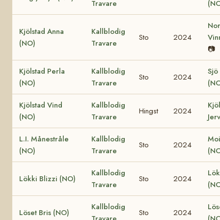
Travare
(NO
Nor
Kjölstad Anna
Kallblodig
Sto
2024
Vin
(NO)
Travare
📷
Kjölstad Perla
Kallblodig
Sjö
Sto
2024
(NO)
Travare
(NO
Kjölstad Vind
Kallblodig
Kjö
Hingst
2024
(NO)
Travare
Jer
L.I. Månestråle
Kallblodig
Moi
Sto
2024
(NO)
Travare
(NO
Kallblodig
Lök
Lökki Blizzi (NO)
Sto
2024
Travare
(NO
Kallblodig
Lös
Löset Bris (NO)
Sto
2024
Travare
(NO