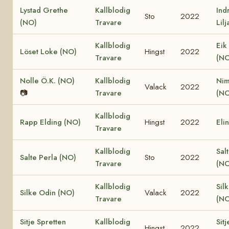
Lystad Grethe
Kallblodig
Ind
Sto
2022
(NO)
Travare
Lil
Kallblodig
Eik
Löset Loke (NO)
Hingst
2022
Travare
(NO
Nolle Ö.K. (NO)
Kallblodig
Nim
Valack
2022
📷
Travare
(NO
Kallblodig
Rapp Elding (NO)
Hingst
2022
Eli
Travare
Kallblodig
Sal
Salte Perla (NO)
Sto
2022
Travare
(NO
Kallblodig
Sil
Silke Odin (NO)
Valack
2022
Travare
(NO
Sitje Spretten
Kallblodig
Sitj
Hingst
2022