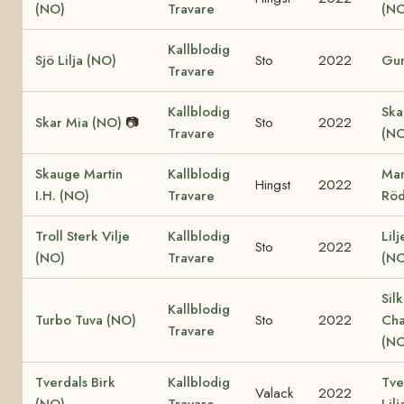
(NO)
Travare
(NO
Kallblodig
Sjö Lilja (NO)
Sto
2022
Gun
Travare
Kallblodig
Ska
Skar Mia (NO)
📷
Sto
2022
Travare
(NO
Skauge Martin
Kallblodig
Mar
Hingst
2022
I.H. (NO)
Travare
Röd
Troll Sterk Vilje
Kallblodig
Lil
Sto
2022
(NO)
Travare
(NO
Sil
Kallblodig
Turbo Tuva (NO)
Sto
2022
Cha
Travare
(NO
Tverdals Birk
Kallblodig
Tve
Valack
2022
(NO)
Travare
Lil