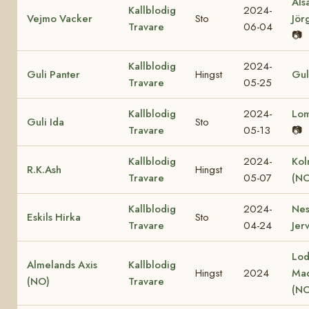
Als
Kallblodig
2024-
Vejmo Vacker
Sto
Jör
Travare
06-04
📷
Kallblodig
2024-
Guli Panter
Hingst
Gul
Travare
05-25
Kallblodig
2024-
Lo
Guli Ida
Sto
Travare
05-13
📷
Kallblodig
2024-
Kol
R.K.Ash
Hingst
Travare
05-07
(NO
Kallblodig
2024-
Nes
Eskils Hirka
Sto
Travare
04-24
Jer
Lod
Almelands Axis
Kallblodig
Hingst
2024
Ma
(NO)
Travare
(NO