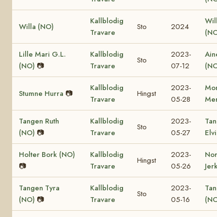
Kallblodig
Will
Willa (NO)
Sto
2024
Travare
(NO
Lille Mari G.L.
Kallblodig
2023-
Ain
Sto
(NO)
📷
Travare
07-12
(NO
Kallblodig
2023-
Mon
Stumne Hurra
📷
Hingst
Travare
05-28
Mer
Tangen Ruth
Kallblodig
2023-
Tan
Sto
(NO)
📷
Travare
05-27
Elv
Holter Bork (NO)
Kallblodig
2023-
No
Hingst
📷
Travare
05-26
Jer
Tangen Tyra
Kallblodig
2023-
Tan
Sto
(NO)
📷
Travare
05-16
(NO