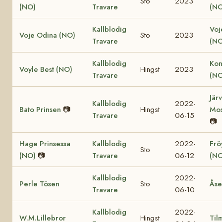
Sto
2023
(NO)
Travare
(NO
Kallblodig
Voj
Voje Odina (NO)
Sto
2023
Travare
(NO
Kallblodig
Kon
Voyle Best (NO)
Hingst
2023
Travare
(NO
Jär
Kallblodig
2022-
Bato Prinsen
📷
Hingst
Mos
Travare
06-15
📷
Hage Prinsessa
Kallblodig
2022-
Fröy
Sto
(NO)
📷
Travare
06-12
(NO
Kallblodig
2022-
Perle Tösen
Sto
Åse
Travare
06-10
Kallblodig
2022-
W.M.Lillebror
Hingst
Til