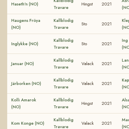
Kallblodig
Åsr
Haseth'n (NO)
Hingst
2021
Travare
(NO
Haugens Fröya
Kallblodig
Kle
Sto
2021
(NO)
Travare
(NO
Kallblodig
Ing
Inglykke (NO)
Sto
2021
Travare
(NO
Kallblodig
Lan
Januar (NO)
Valack
2021
Travare
(NO
Kallblodig
Kap
Järborken (NO)
Valack
2021
Travare
(NO
Kolli Amarok
Kallblodig
Als
Hingst
2021
(NO)
Travare
(NO
Kallblodig
Ma
Kom Konge (NO)
Valack
2021
Travare
(NO