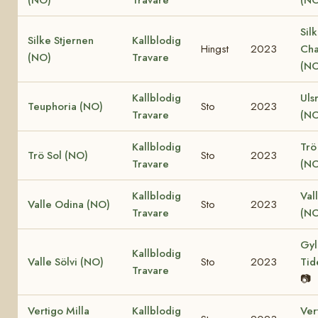
Sil
Silke Stjernen
Kallblodig
Hingst
2023
Cha
(NO)
Travare
(NO
Kallblodig
Uls
Teuphoria (NO)
Sto
2023
Travare
(NO
Kallblodig
Trö
Trö Sol (NO)
Sto
2023
Travare
(NO
Kallblodig
Val
Valle Odina (NO)
Sto
2023
Travare
(NO
Gyl
Kallblodig
Valle Sölvi (NO)
Sto
2023
Tid
Travare
📷
Vertigo Milla
Kallblodig
Ver