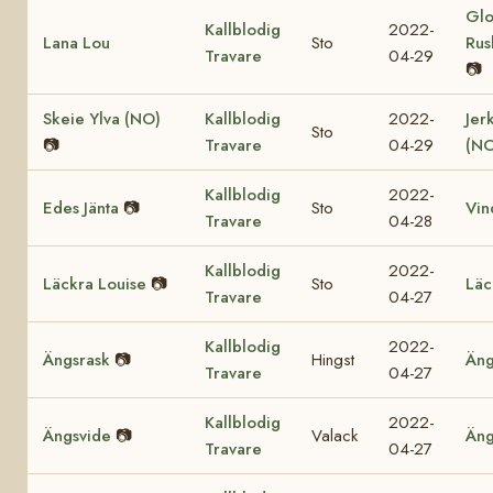
Glo
Kallblodig
2022-
Lana Lou
Sto
Rus
Travare
04-29
📷
Skeie Ylva (NO)
Kallblodig
2022-
Jer
Sto
📷
Travare
04-29
(NO
Kallblodig
2022-
Edes Jänta
📷
Sto
Vin
Travare
04-28
Kallblodig
2022-
Läckra Louise
📷
Sto
Läc
Travare
04-27
Kallblodig
2022-
Ängsrask
📷
Hingst
Äng
Travare
04-27
Kallblodig
2022-
Ängsvide
📷
Valack
Äng
Travare
04-27