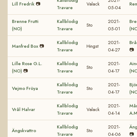
Kallblodig
2021-
Lill Fredrik
📷
Valack
Re
Travare
05-04
Brenne Frutti
Kallblodig
2021-
Bre
Sto
(NO)
Travare
05-01
(NO
Kallblodig
2021-
Brå
Manfred Box
📷
Hingst
Travare
04-27
📷
Lille Rose G.L.
Kallblodig
2021-
Ain
Sto
(NO)
📷
Travare
04-17
(NO
Kallblodig
2021-
Bjö
Vejmo Fröya
Sto
Travare
04-17
(NO
Kallblodig
2021-
Mån
Vrål Halvar
Valack
Travare
04-14
A.M
Kallblodig
2021-
Äng
Ängskvattro
Sto
Travare
04-06
📷