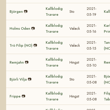
Kallblodig
2021-
Björgen
📷
Sto
Kal
Travare
05-19
Kallblodig
2021-
Kar
Holms Oden
📷
Valack
Travare
05-16
Pri
Kallblodig
2021-
Tan
Trö Filip (NO)
📷
Valack
Travare
05-15
(NO
Kallblodig
2021-
Remjahn
📷
Hingst
Re
Travare
05-10
Kallblodig
2021-
Björ
Björli Vilja
📷
Sto
Travare
05-08
(NO
Kallblodig
2021-
Fil
Frippe
📷
Hingst
Travare
05-08
Tab