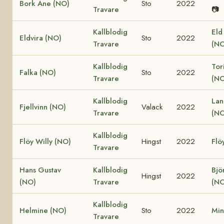
Bork Ane (NO)
Sto
2022
Travare
📷
Kallblodig
Eld
Eldvira (NO)
Sto
2022
Travare
(NO
Kallblodig
Tor
Falka (NO)
Sto
2022
Travare
(NO
Kallblodig
Lan
Fjellvinn (NO)
Valack
2022
Travare
(NO
Kallblodig
Flöy Willy (NO)
Hingst
2022
Flö
Travare
Hans Gustav
Kallblodig
Bjö
Hingst
2022
(NO)
Travare
(NO
Kallblodig
Helmine (NO)
Sto
2022
Min
Travare