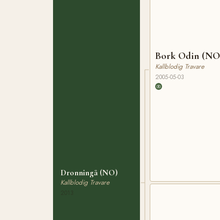
Bork Odin (NO
Kallblodig Travare
2005-05-03
Dronningå (NO)
Kallblodig Travare
2013