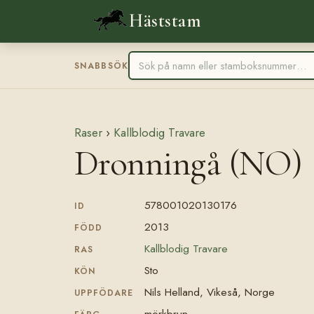
Häststam
SNABBSÖK
Raser
›
Kallblodig Travare
Dronningå (NO)
578001020130176
ID
2013
FÖDD
Kallblodig Travare
RAS
Sto
KÖN
Nils Helland, Vikeså, Norge
UPPFÖDARE
mörkbrun