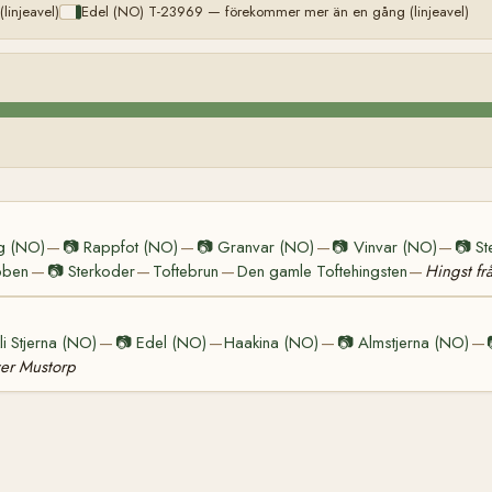
injeavel)
Edel (NO) T-23969 — förekommer mer än en gång (linjeavel)
g (NO)
📷
Rappfot (NO)
📷
Granvar (NO)
📷
Vinvar (NO)
📷
St
—
—
—
—
bben
📷
Sterkoder
Toftebrun
Den gamle Toftehingsten
Hingst fr
—
—
—
—
kli Stjerna (NO)
📷
Edel (NO)
Haakina (NO)
📷
Almstjerna (NO)
—
—
—
—
ver Mustorp