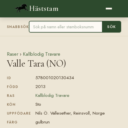
Häststam
SÖK
SNABBSÖK
Raser
›
Kallblodig Travare
Valle Tara (NO)
578001020130434
ID
2013
FÖDD
Kallblodig Travare
RAS
Sto
KÖN
Nils Ö. Vallesether, Reinsvoll, Norge
UPPFÖDARE
gulbrun
FÄRG