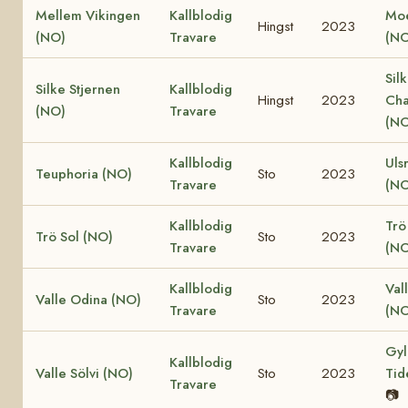
Mellem Vikingen
Kallblodig
Moe
Hingst
2023
(NO)
Travare
(NO
Sil
Silke Stjernen
Kallblodig
Hingst
2023
Cha
(NO)
Travare
(NO
Kallblodig
Uls
Teuphoria (NO)
Sto
2023
Travare
(NO
Kallblodig
Trö
Trö Sol (NO)
Sto
2023
Travare
(NO
Kallblodig
Val
Valle Odina (NO)
Sto
2023
Travare
(NO
Gyl
Kallblodig
Valle Sölvi (NO)
Sto
2023
Tid
Travare
📷