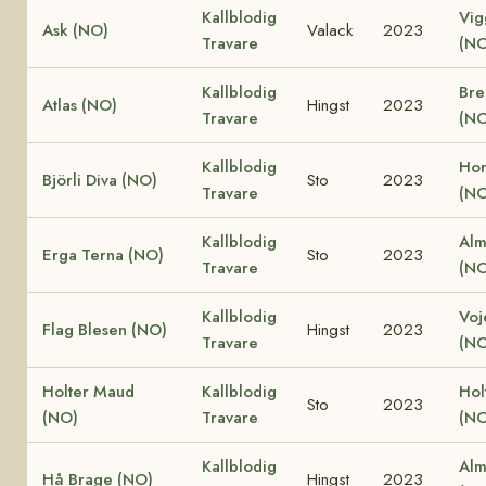
Kallblodig
Vig
Ask (NO)
Valack
2023
Travare
(NO
Kallblodig
Bre
Atlas (NO)
Hingst
2023
Travare
(NO
Kallblodig
Hor
Björli Diva (NO)
Sto
2023
Travare
(NO
Kallblodig
Alm
Erga Terna (NO)
Sto
2023
Travare
(NO
Kallblodig
Voj
Flag Blesen (NO)
Hingst
2023
Travare
(NO
Holter Maud
Kallblodig
Hol
Sto
2023
(NO)
Travare
(NO
Kallblodig
Alm
Hå Brage (NO)
Hingst
2023