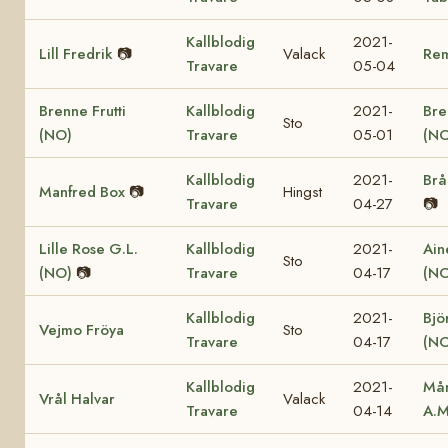
Kallblodig
2021-
Lill Fredrik
📷
Valack
Re
Travare
05-04
Brenne Frutti
Kallblodig
2021-
Bre
Sto
(NO)
Travare
05-01
(NO
Kallblodig
2021-
Brå
Manfred Box
📷
Hingst
Travare
04-27
📷
Lille Rose G.L.
Kallblodig
2021-
Ain
Sto
(NO)
📷
Travare
04-17
(NO
Kallblodig
2021-
Bjö
Vejmo Fröya
Sto
Travare
04-17
(NO
Kallblodig
2021-
Mån
Vrål Halvar
Valack
Travare
04-14
A.M