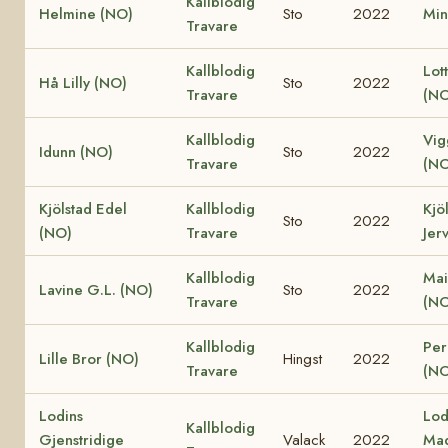
Kallblodig
Helmine (NO)
Sto
2022
Min
Travare
Kallblodig
Lot
Hå Lilly (NO)
Sto
2022
Travare
(NO
Kallblodig
Vig
Idunn (NO)
Sto
2022
Travare
(NO
Kjölstad Edel
Kallblodig
Kjö
Sto
2022
(NO)
Travare
Jer
Kallblodig
Mai
Lavine G.L. (NO)
Sto
2022
Travare
(NO
Kallblodig
Perl
Lille Bror (NO)
Hingst
2022
Travare
(NO
Lodins
Lod
Kallblodig
Gjenstridige
Valack
2022
Ma