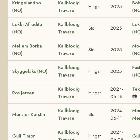
Kringelandbo
Kallblodig
Bok
Hingst
2025
(NO)
Travare
(NO
Lökki Afrodite
Kallblodig
Lök
Sto
2025
(NO)
Travare
(NO
Mellem Borka
Kallblodig
Moe
Sto
2025
(NO)
Travare
(NO
Kallblodig
Fas
Skyggefaks (NO)
Hingst
2025
Travare
(NO
Kallblodig
2024-
Tek
Ros Jerven
Hingst
Travare
06-15
📷
Kallblodig
2024-
Mon
Monster Kerstin
Sto
Travare
06-11
Mer
Kallblodig
2024-
Guli Timon
Hingst
Gul
Travare
06-05