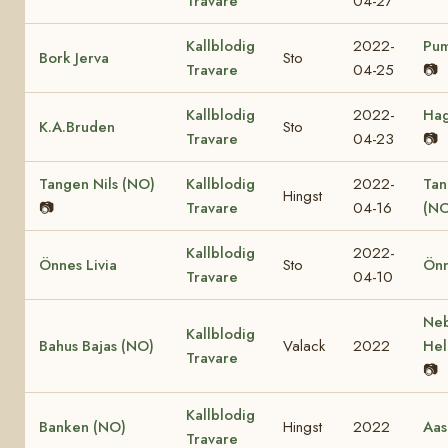
Travare
04-27
Kallblodig
2022-
Pum
Bork Jerva
Sto
Travare
04-25
📷
Kallblodig
2022-
Hag
K.A.Bruden
Sto
Travare
04-23
📷
Tangen Nils (NO)
Kallblodig
2022-
Tan
Hingst
📷
Travare
04-16
(NO
Kallblodig
2022-
Önnes Livia
Sto
Önn
Travare
04-10
Ne
Kallblodig
Bahus Bajas (NO)
Valack
2022
Hel
Travare
📷
Kallblodig
Banken (NO)
Hingst
2022
Aas
Travare