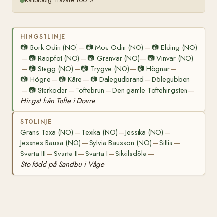
Kallblodig Travare 100 %
HINGSTLINJE
📷
Bork Odin (NO)
📷
Moe Odin (NO)
📷
Elding (NO)
—
—
📷
Rappfot (NO)
📷
Granvar (NO)
📷
Vinvar (NO)
—
—
—
📷
Stegg (NO)
📷
Trygve (NO)
📷
Högnar
—
—
—
—
📷
Högne
📷
Kåre
📷
Dalegudbrand
Dölegubben
—
—
—
📷
Sterkoder
Toftebrun
Den gamle Toftehingsten
—
—
—
—
Hingst från Tofte i Dovre
STOLINJE
Grans Texa (NO)
Texika (NO)
Jessika (NO)
—
—
—
Jessnes Bausa (NO)
Sylvia Bausson (NO)
Sillia
—
—
—
Svarta III
Svarta II
Svarta I
Sikkilsdöla
—
—
—
—
Sto född på Sandbu i Våge