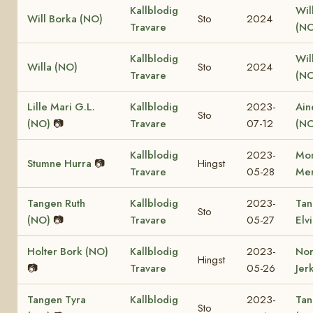
Kallblodig
Wil
Will Borka (NO)
Sto
2024
Travare
(NO
Kallblodig
Will
Willa (NO)
Sto
2024
Travare
(NO
Lille Mari G.L.
Kallblodig
2023-
Ain
Sto
(NO)
📷
Travare
07-12
(NO
Kallblodig
2023-
Mon
Stumne Hurra
📷
Hingst
Travare
05-28
Mer
Tangen Ruth
Kallblodig
2023-
Tan
Sto
(NO)
📷
Travare
05-27
Elv
Holter Bork (NO)
Kallblodig
2023-
No
Hingst
📷
Travare
05-26
Jer
Tangen Tyra
Kallblodig
2023-
Tan
Sto