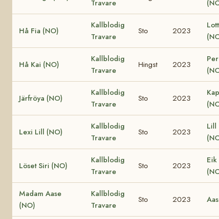
Travare
(NO
Kallblodig
Lot
Hå Fia (NO)
Sto
2023
Travare
(NO
Kallblodig
Per
Hå Kai (NO)
Hingst
2023
Travare
(NO
Kallblodig
Kap
Järfröya (NO)
Sto
2023
Travare
(NO
Kallblodig
Lill
Lexi Lill (NO)
Sto
2023
Travare
(NO
Kallblodig
Eik
Löset Siri (NO)
Sto
2023
Travare
(NO
Madam Aase
Kallblodig
Sto
2023
Aas
(NO)
Travare