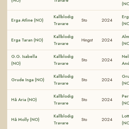
(NO)
Travare
(NO
Kallblodig
Erg
Erga Atline (NO)
Sto
2024
Travare
(NO
Kallblodig
Alm
Erga Taran (NO)
Hingst
2024
Travare
(NO
G.G. Isabella
Kallblodig
Nel
Sto
2024
(NO)
Travare
And
Kallblodig
Gru
Grude Inga (NO)
Sto
2024
Travare
(NO
Kallblodig
Per
Hå Aria (NO)
Sto
2024
Travare
(NO
Kallblodig
Lot
Hå Molly (NO)
Sto
2024
Travare
(NO