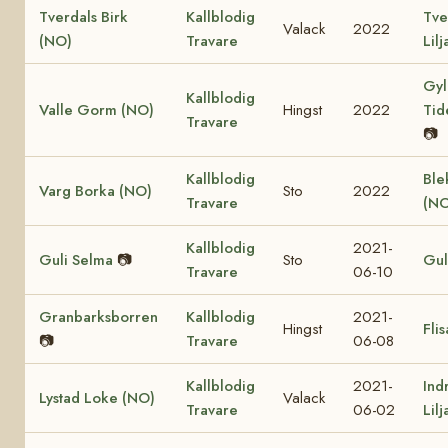
Tverdals Birk
Kallblodig
Tve
Valack
2022
(NO)
Travare
Lil
Gyl
Kallblodig
Valle Gorm (NO)
Hingst
2022
Tid
Travare
📷
Kallblodig
Ble
Varg Borka (NO)
Sto
2022
Travare
(NO
Kallblodig
2021-
Guli Selma
📷
Sto
Gul
Travare
06-10
Granbarksborren
Kallblodig
2021-
Hingst
Fli
📷
Travare
06-08
Kallblodig
2021-
Ind
Lystad Loke (NO)
Valack
Travare
06-02
Lil