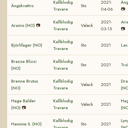
Kallblodig
2021-
Äng
Ängskvattro
Sto
Travare
04-06
📷
Kallblodig
2021-
Ari
Aramis (NO)
📷
Valack
Travare
03-15
📷
Kallblodig
Björlifager (NO)
Sto
2021
Lax
Travare
Brazze Blizzi
Kallblodig
Sto
2021
Tro
(NO)
Travare
Brenne Brutus
Kallblodig
Dra
Valack
2021
(NO)
Travare
(NO
Hage Balder
Kallblodig
Hag
Valack
2021
(NO)
📷
Travare
(NO
Kallblodig
Lyn
Hansine S. (NO)
Sto
2021
Travare
(NO