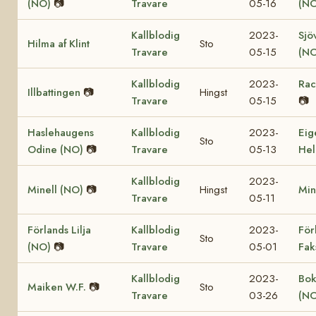
(NO)
📷
Travare
05-16
(NO
Kallblodig
2023-
Sjö
Hilma af Klint
Sto
Travare
05-15
(NO
Kallblodig
2023-
Rac
Illbattingen
📷
Hingst
Travare
05-15
📷
Haslehaugens
Kallblodig
2023-
Eig
Sto
Odine (NO)
📷
Travare
05-13
Hel
Kallblodig
2023-
Minell (NO)
📷
Hingst
Min
Travare
05-11
Förlands Lilja
Kallblodig
2023-
För
Sto
(NO)
📷
Travare
05-01
Fak
Kallblodig
2023-
Bok
Maiken W.F.
📷
Sto
Travare
03-26
(NO