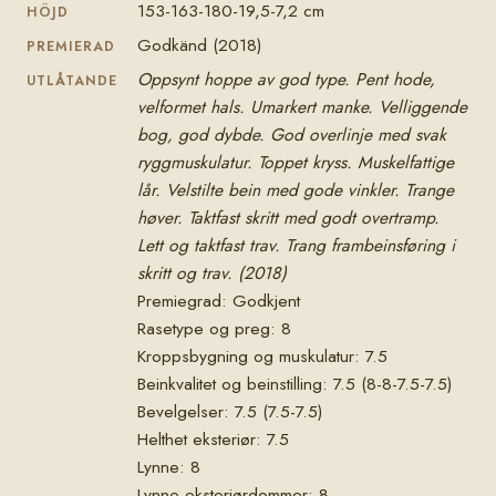
153-163-180-19,5-7,2 cm
HÖJD
Godkänd (2018)
PREMIERAD
Oppsynt hoppe av god type. Pent hode,
UTLÅTANDE
velformet hals. Umarkert manke. Velliggende
bog, god dybde. God overlinje med svak
ryggmuskulatur. Toppet kryss. Muskelfattige
lår. Velstilte bein med gode vinkler. Trange
høver. Taktfast skritt med godt overtramp.
Lett og taktfast trav. Trang frambeinsføring i
skritt og trav. (2018)
Premiegrad: Godkjent
Rasetype og preg: 8
Kroppsbygning og muskulatur: 7.5
Beinkvalitet og beinstilling: 7.5 (8-8-7.5-7.5)
Bevelgelser: 7.5 (7.5-7.5)
Helthet eksteriør: 7.5
Lynne: 8
Lynne eksteriørdommer: 8