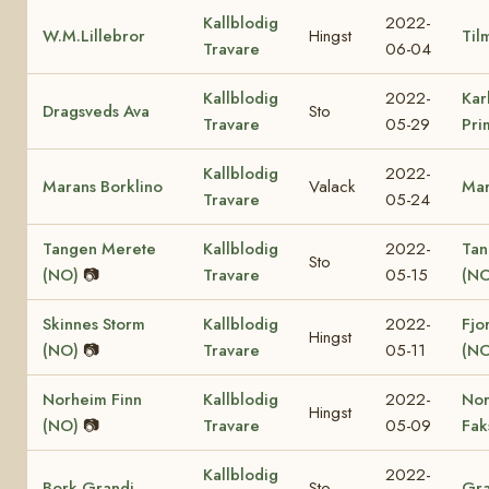
Kallblodig
2022-
W.M.Lillebror
Hingst
Til
Travare
06-04
Kallblodig
2022-
Kar
Dragsveds Ava
Sto
Travare
05-29
Pri
Kallblodig
2022-
Marans Borklino
Valack
Mar
Travare
05-24
Tangen Merete
Kallblodig
2022-
Tan
Sto
(NO)
📷
Travare
05-15
(NO
Skinnes Storm
Kallblodig
2022-
Fjo
Hingst
(NO)
📷
Travare
05-11
(NO
Norheim Finn
Kallblodig
2022-
No
Hingst
(NO)
📷
Travare
05-09
Fak
Kallblodig
2022-
Bork Grandi
Sto
Gra