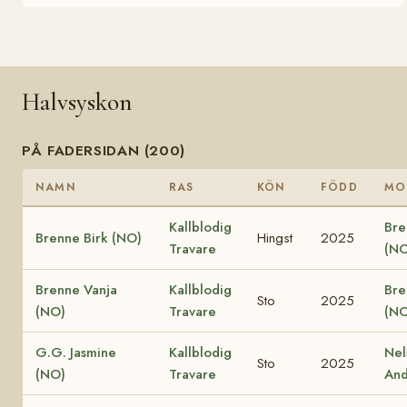
Halvsyskon
PÅ FADERSIDAN (200)
NAMN
RAS
KÖN
FÖDD
MO
Kallblodig
Bre
Brenne Birk (NO)
Hingst
2025
Travare
(NO
Brenne Vanja
Kallblodig
Bre
Sto
2025
(NO)
Travare
(NO
G.G. Jasmine
Kallblodig
Nel
Sto
2025
(NO)
Travare
And