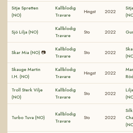
Sitje Spretten
Kallblodig
Sitj
Hingst
2022
(NO)
Travare
(NO
Kallblodig
Sjö Lilja (NO)
Sto
2022
Gun
Travare
Kallblodig
Ska
Skar Mia (NO)
📷
Sto
2022
Travare
(NO
Skauge Martin
Kallblodig
Mar
Hingst
2022
I.H. (NO)
Travare
Röd
Troll Sterk Vilje
Kallblodig
Lil
Sto
2022
(NO)
Travare
(NO
Sil
Kallblodig
Turbo Tuva (NO)
Sto
2022
Cha
Travare
(NO