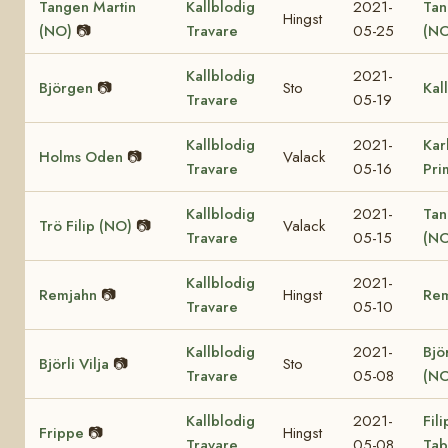
Tangen Martin
Kallblodig
2021-
Tan
Hingst
(NO)
📷
Travare
05-25
(NO
Kallblodig
2021-
Björgen
📷
Sto
Kal
Travare
05-19
Kallblodig
2021-
Kar
Holms Oden
📷
Valack
Travare
05-16
Pri
Kallblodig
2021-
Tan
Trö Filip (NO)
📷
Valack
Travare
05-15
(NO
Kallblodig
2021-
Remjahn
📷
Hingst
Re
Travare
05-10
Kallblodig
2021-
Björ
Björli Vilja
📷
Sto
Travare
05-08
(NO
Kallblodig
2021-
Fil
Frippe
📷
Hingst
Travare
05-08
Tab