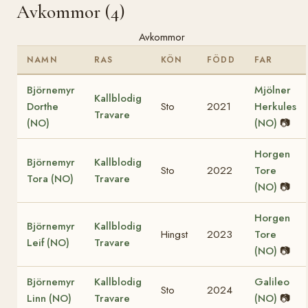
Avkommor (4)
Avkommor
NAMN
RAS
KÖN
FÖDD
FAR
Björnemyr
Mjölner
Kallblodig
Dorthe
Sto
2021
Herkules
Travare
(NO)
(NO)
📷
Horgen
Björnemyr
Kallblodig
Sto
2022
Tore
Tora (NO)
Travare
(NO)
📷
Horgen
Björnemyr
Kallblodig
Hingst
2023
Tore
Leif (NO)
Travare
(NO)
📷
Björnemyr
Kallblodig
Galileo
Sto
2024
Linn (NO)
Travare
(NO)
📷