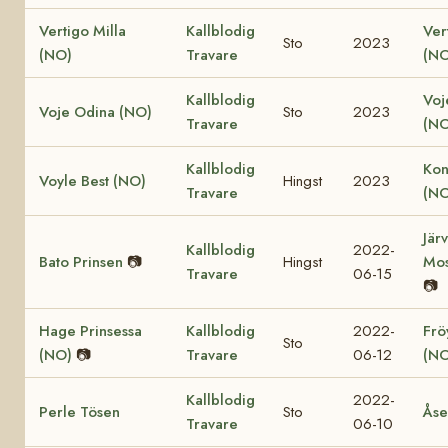
Vertigo Milla
Kallblodig
Ver
Sto
2023
(NO)
Travare
(NO
Kallblodig
Voj
Voje Odina (NO)
Sto
2023
Travare
(NO
Kallblodig
Kon
Voyle Best (NO)
Hingst
2023
Travare
(NO
Jär
Kallblodig
2022-
Bato Prinsen
📷
Hingst
Mos
Travare
06-15
📷
Hage Prinsessa
Kallblodig
2022-
Fröy
Sto
(NO)
📷
Travare
06-12
(NO
Kallblodig
2022-
Perle Tösen
Sto
Åse
Travare
06-10