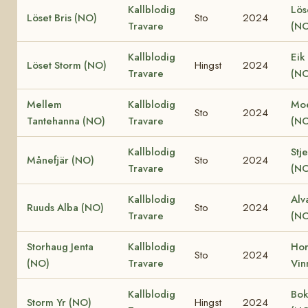
Kallblodig
Lös
Löset Bris (NO)
Sto
2024
Travare
(NO
Kallblodig
Eik
Löset Storm (NO)
Hingst
2024
Travare
(NO
Mellem
Kallblodig
Moe
Sto
2024
Tantehanna (NO)
Travare
(NO
Kallblodig
Stj
Månefjär (NO)
Sto
2024
Travare
(NO
Kallblodig
Alv
Ruuds Alba (NO)
Sto
2024
Travare
(NO
Storhaug Jenta
Kallblodig
Ho
Sto
2024
(NO)
Travare
Vin
Kallblodig
Bok
Storm Yr (NO)
Hingst
2024