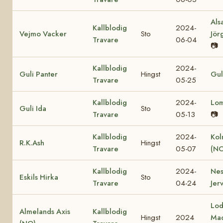
Als
Kallblodig
2024-
Vejmo Vacker
Sto
Jör
Travare
06-04
📷
Kallblodig
2024-
Guli Panter
Hingst
Gul
Travare
05-25
Kallblodig
2024-
Lo
Guli Ida
Sto
Travare
05-13
📷
Kallblodig
2024-
Kol
R.K.Ash
Hingst
Travare
05-07
(NO
Kallblodig
2024-
Nes
Eskils Hirka
Sto
Travare
04-24
Jer
Lod
Almelands Axis
Kallblodig
Hingst
2024
Ma