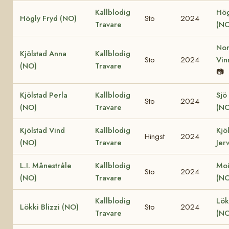
Kallblodig
Hög
Högly Fryd (NO)
Sto
2024
Travare
(NO
Nor
Kjölstad Anna
Kallblodig
Sto
2024
Vin
(NO)
Travare
📷
Kjölstad Perla
Kallblodig
Sjö
Sto
2024
(NO)
Travare
(NO
Kjölstad Vind
Kallblodig
Kjö
Hingst
2024
(NO)
Travare
Jer
L.I. Månestråle
Kallblodig
Moi
Sto
2024
(NO)
Travare
(NO
Kallblodig
Lök
Lökki Blizzi (NO)
Sto
2024
Travare
(NO