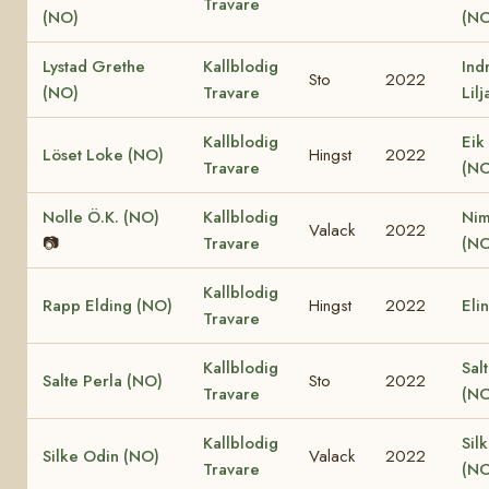
Travare
(NO)
(NO
Lystad Grethe
Kallblodig
Ind
Sto
2022
(NO)
Travare
Lil
Kallblodig
Eik
Löset Loke (NO)
Hingst
2022
Travare
(NO
Nolle Ö.K. (NO)
Kallblodig
Nim
Valack
2022
📷
Travare
(NO
Kallblodig
Rapp Elding (NO)
Hingst
2022
Eli
Travare
Kallblodig
Sal
Salte Perla (NO)
Sto
2022
Travare
(NO
Kallblodig
Sil
Silke Odin (NO)
Valack
2022
Travare
(NO