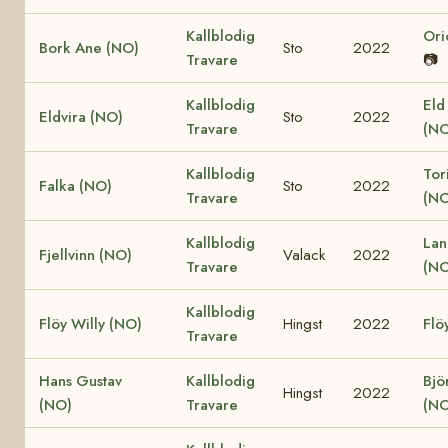
Kallblodig
Ori
Bork Ane (NO)
Sto
2022
Travare
📷
Kallblodig
Eld
Eldvira (NO)
Sto
2022
Travare
(NO
Kallblodig
Tor
Falka (NO)
Sto
2022
Travare
(NO
Kallblodig
Lan
Fjellvinn (NO)
Valack
2022
Travare
(NO
Kallblodig
Flöy Willy (NO)
Hingst
2022
Flö
Travare
Hans Gustav
Kallblodig
Bjö
Hingst
2022
(NO)
Travare
(NO