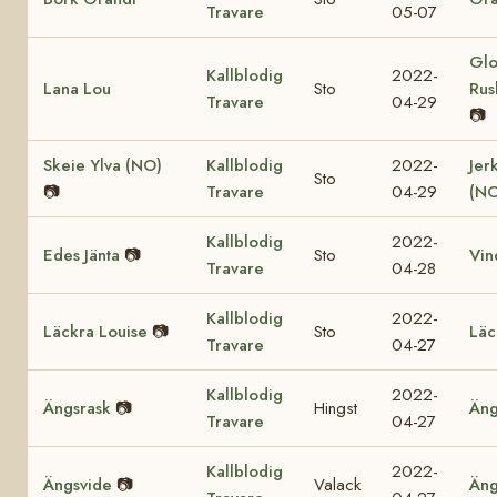
Travare
05-07
Glo
Kallblodig
2022-
Lana Lou
Sto
Rus
Travare
04-29
📷
Skeie Ylva (NO)
Kallblodig
2022-
Jer
Sto
📷
Travare
04-29
(NO
Kallblodig
2022-
Edes Jänta
📷
Sto
Vin
Travare
04-28
Kallblodig
2022-
Läckra Louise
📷
Sto
Läc
Travare
04-27
Kallblodig
2022-
Ängsrask
📷
Hingst
Äng
Travare
04-27
Kallblodig
2022-
Ängsvide
📷
Valack
Äng