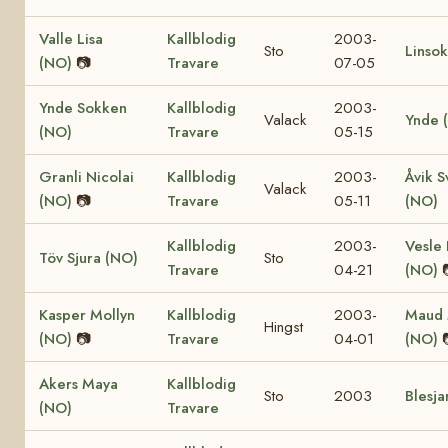
Valle Lisa
Kallblodig
2003-
Sto
Linso
(NO)
📷
Travare
07-05
Ynde Sokken
Kallblodig
2003-
Valack
Ynde 
(NO)
Travare
05-15
Granli Nicolai
Kallblodig
2003-
Åvik S
Valack
(NO)
📷
Travare
05-11
(NO)
Kallblodig
2003-
Vesle 
Töv Sjura (NO)
Sto
Travare
04-21
(NO)
Kasper Mollyn
Kallblodig
2003-
Maud 
Hingst
(NO)
📷
Travare
04-01
(NO)
Akers Maya
Kallblodig
Sto
2003
Blesja
(NO)
Travare