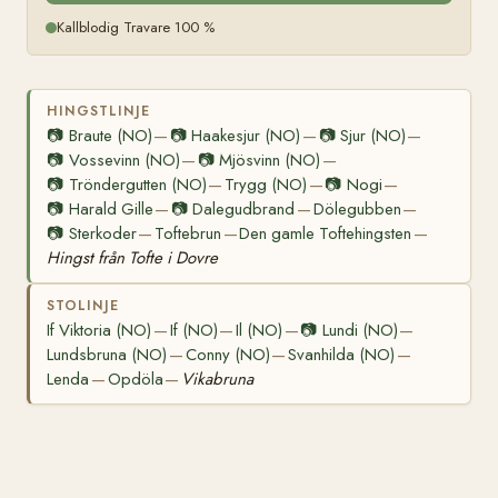
Kallblodig Travare 100 %
HINGSTLINJE
📷
Braute (NO)
📷
Haakesjur (NO)
📷
Sjur (NO)
—
—
—
📷
Vossevinn (NO)
📷
Mjösvinn (NO)
—
—
📷
Tröndergutten (NO)
Trygg (NO)
📷
Nogi
—
—
—
📷
Harald Gille
📷
Dalegudbrand
Dölegubben
—
—
—
📷
Sterkoder
Toftebrun
Den gamle Toftehingsten
—
—
—
Hingst från Tofte i Dovre
STOLINJE
If Viktoria (NO)
If (NO)
Il (NO)
📷
Lundi (NO)
—
—
—
—
Lundsbruna (NO)
Conny (NO)
Svanhilda (NO)
—
—
—
Lenda
Opdöla
Vikabruna
—
—