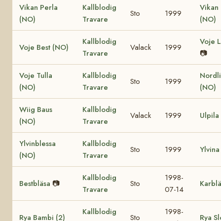
Vikan Perla
Kallblodig
Vikan 
Sto
1999
(NO)
Travare
(NO)
Kallblodig
Voje L
Voje Best (NO)
Valack
1999
Travare
📷
Voje Tulla
Kallblodig
Nordli
Sto
1999
(NO)
Travare
(NO)
Wiig Baus
Kallblodig
Valack
1999
Ulpila
(NO)
Travare
Ylvinblessa
Kallblodig
Sto
1999
Ylvina
(NO)
Travare
Kallblodig
1998-
Bestbläsa
📷
Sto
Karbl
Travare
07-14
Kallblodig
1998-
Rya Bambi (2)
Sto
Rya Sl