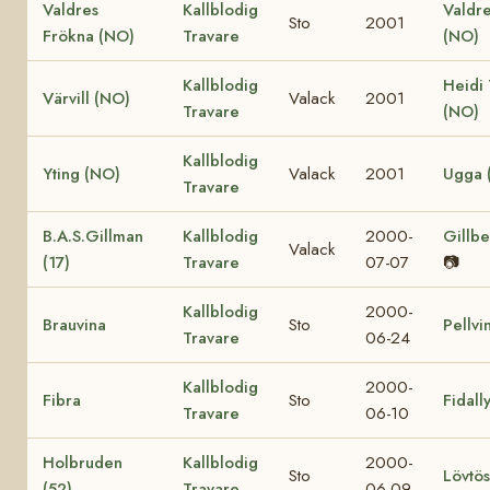
Valdres
Kallblodig
Valdr
Sto
2001
Frökna (NO)
Travare
(NO)
Kallblodig
Heidi
Värvill (NO)
Valack
2001
Travare
(NO)
Kallblodig
Yting (NO)
Valack
2001
Ugga 
Travare
B.A.S.Gillman
Kallblodig
2000-
Gillbe
Valack
(17)
Travare
07-07
📷
Kallblodig
2000-
Brauvina
Sto
Pellvi
Travare
06-24
Kallblodig
2000-
Fibra
Sto
Fidall
Travare
06-10
Holbruden
Kallblodig
2000-
Sto
Lövtös
(52)
Travare
06-09