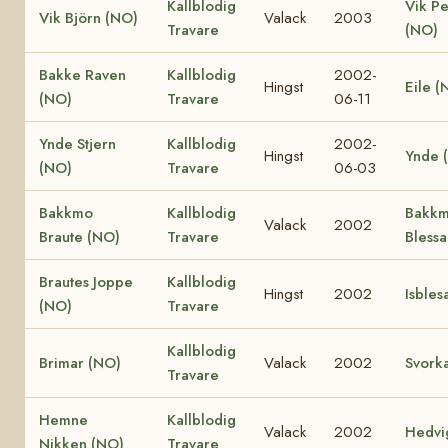
Kallblodig
Vik Pe
Vik Björn (NO)
Valack
2003
Travare
(NO)
Bakke Raven
Kallblodig
2002-
Hingst
Eile (
(NO)
Travare
06-11
Ynde Stjern
Kallblodig
2002-
Hingst
Ynde 
(NO)
Travare
06-03
Bakkmo
Kallblodig
Bakk
Valack
2002
Braute (NO)
Travare
Bless
Brautes Joppe
Kallblodig
Hingst
2002
Isbles
(NO)
Travare
Kallblodig
Brimar (NO)
Valack
2002
Svork
Travare
Hemne
Kallblodig
Valack
2002
Hedvi
Nikken (NO)
Travare