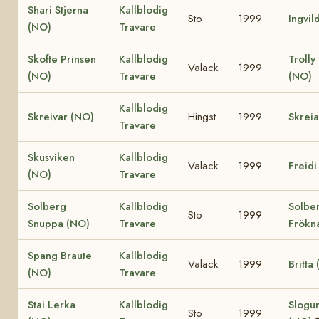
Shari Stjerna
Kallblodig
Sto
1999
Ingvil
(NO)
Travare
Skofte Prinsen
Kallblodig
Trolly
Valack
1999
(NO)
Travare
(NO)
Kallblodig
Skreivar (NO)
Hingst
1999
Skrei
Travare
Skusviken
Kallblodig
Valack
1999
Freidi
(NO)
Travare
Solberg
Kallblodig
Solbe
Sto
1999
Snuppa (NO)
Travare
Frökn
Spang Braute
Kallblodig
Valack
1999
Britta
(NO)
Travare
Stai Lerka
Kallblodig
Slogum
Sto
1999