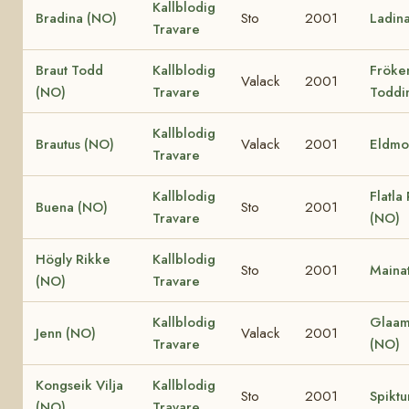
Kallblodig
Bradina (NO)
Sto
2001
Ladin
Travare
Braut Todd
Kallblodig
Fröke
Valack
2001
(NO)
Travare
Toddi
Kallblodig
Brautus (NO)
Valack
2001
Eldmo
Travare
Kallblodig
Flatla
Buena (NO)
Sto
2001
Travare
(NO)
Högly Rikke
Kallblodig
Sto
2001
Mainat
(NO)
Travare
Kallblodig
Glaam
Jenn (NO)
Valack
2001
Travare
(NO)
Kongseik Vilja
Kallblodig
Sto
2001
Spiktu
(NO)
Travare