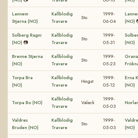
Lannem
Kallblodig
1999-
Lanne
Sto
Stjerna (NO)
Travare
06-04
(NO)
Solberg Ragni
Kallblodig
1999-
Solber
Sto
(NO)
📷
Travare
05-31
(NO)
Brenne Stjerna
Kallblodig
1999-
Grana
Sto
(NO)
Travare
05-23
Frökn
Torpa Bra
Kallblodig
1999-
Erna K
Hingst
(NO)
Travare
05-12
(NO)
Kallblodig
1999-
Torpa Bo (NO)
Valack
Norla
Travare
05-03
Valdres
Kallblodig
1999-
Valdre
Sto
Bruden (NO)
Travare
05-03
(NO)