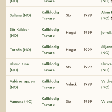
(NO)
Travare
(NO)
Kallblodig
Atom P
Sultana (NO)
Sto
1999
Travare
(NO)
Sör Kvikken
Kallblodig
Hingst
1999
Jotrol
(NO)
Travare
Kallblodig
Siljan
Torofin (NO)
Hingst
1999
Travare
(NO)
Ulsrud Kine
Kallblodig
Skriv
Sto
1999
(NO)
Travare
(NO)
Valdresrappen
Kallblodig
Valdr
Valack
1999
(NO)
Travare
(NO)
Kallblodig
Vamona (NO)
Sto
1999
Valen
Travare