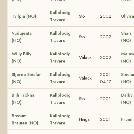
Kallblodig
Tyllpia (NO)
Sto
2002
Ullvir
Travare
Vudujenta
Kallblodig
Shari 
Sto
2002
(NO)
Travare
(NO)
Willy Billy
Kallblodig
Majas
Valack
2002
(NO)
Travare
(NO)
Stjerne Sinclar
Kallblodig
2001-
Sincla
Valack
(NO)
Travare
04-17
(NO)
Blili Frökna
Kallblodig
Dalby 
Sto
2001
(NO)
Travare
(NO)
Bossum
Kallblodig
Hingst
2001
Framt
Brauten (NO)
Travare