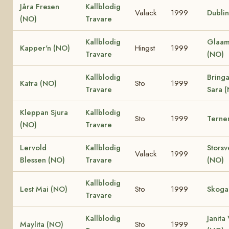
Jåra Fresen
Kallblodig
Valack
1999
Dubli
(NO)
Travare
Kallblodig
Glaam
Kapper'n (NO)
Hingst
1999
Travare
(NO)
Kallblodig
Bring
Katra (NO)
Sto
1999
Travare
Sara 
Kleppan Sjura
Kallblodig
Sto
1999
Terne
(NO)
Travare
Lervold
Kallblodig
Storsv
Valack
1999
Blessen (NO)
Travare
(NO)
Kallblodig
Lest Mai (NO)
Sto
1999
Skoga
Travare
Kallblodig
Janita
Maylita (NO)
Sto
1999