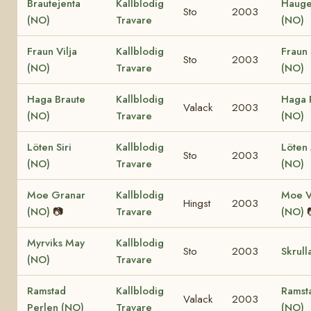
Brautejenta
Kallblodig
Haug
Sto
2003
(NO)
Travare
(NO)
Fraun Vilja
Kallblodig
Fraun 
Sto
2003
(NO)
Travare
(NO)
Haga Braute
Kallblodig
Haga 
Valack
2003
(NO)
Travare
(NO)
Löten Siri
Kallblodig
Löten
Sto
2003
(NO)
Travare
(NO)
Moe Granar
Kallblodig
Moe V
Hingst
2003
(NO)
📷
Travare
(NO)
Myrviks May
Kallblodig
Sto
2003
Skrull
(NO)
Travare
Ramstad
Kallblodig
Ramst
Valack
2003
Perlen (NO)
Travare
(NO)