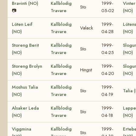
Bravinti (NO)
Kallblodig
1999-
Vinter
Sto
📷
Travare
05-02
(NO)
Löten Leif
Kallblodig
1999-
Lötens
Valack
(NO)
Travare
04-28
(NO)
Storeng Berit
Kallblodig
1999-
Slogu
Sto
(NO)
Travare
04-25
(NO)
Storeng Brolyn
Kallblodig
1999-
Slogu
Hingst
(NO)
Travare
04-20
(NO)
Moshus Talia
Kallblodig
1999-
Sto
Talia 
(NO)
Travare
04-19
Alsaker Leda
Kallblodig
1999-
Lappe
Sto
(NO)
Travare
04-18
(NO)
Viggmina
Kallblodig
1999-
Ertebe
Sto