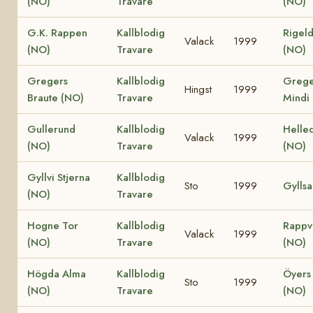
(NO)
Travare
(NO)
G.K. Rappen
Kallblodig
Rigeld
Valack
1999
(NO)
Travare
(NO)
Gregers
Kallblodig
Grege
Hingst
1999
Braute (NO)
Travare
Mindi
Gullerund
Kallblodig
Helle
Valack
1999
(NO)
Travare
(NO)
Gyllvi Stjerna
Kallblodig
Sto
1999
Gylls
(NO)
Travare
Hogne Tor
Kallblodig
Rappv
Valack
1999
(NO)
Travare
(NO)
Högda Alma
Kallblodig
Öyers
Sto
1999
(NO)
Travare
(NO)