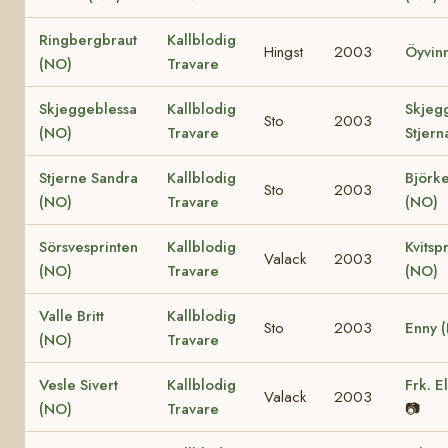
Ringbergbraut
Kallblodig
Hingst
2003
Öyvin
(NO)
Travare
Skjeggeblessa
Kallblodig
Skjeg
Sto
2003
(NO)
Travare
Stjern
Stjerne Sandra
Kallblodig
Björke
Sto
2003
(NO)
Travare
(NO)
Sörsvesprinten
Kallblodig
Kvitsp
Valack
2003
(NO)
Travare
(NO)
Valle Britt
Kallblodig
Sto
2003
Enny 
(NO)
Travare
Vesle Sivert
Kallblodig
Frk. E
Valack
2003
(NO)
Travare
📷