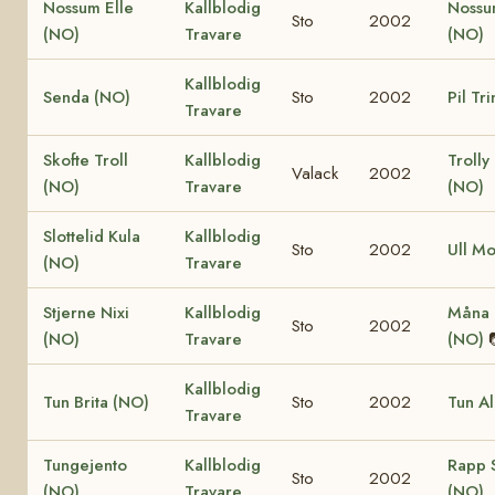
Nossum Elle
Kallblodig
Nossu
Sto
2002
(NO)
Travare
(NO)
Kallblodig
Senda (NO)
Sto
2002
Pil Tr
Travare
Skofte Troll
Kallblodig
Trolly
Valack
2002
(NO)
Travare
(NO)
Slottelid Kula
Kallblodig
Sto
2002
Ull M
(NO)
Travare
Stjerne Nixi
Kallblodig
Måna 
Sto
2002
(NO)
Travare
(NO)
Kallblodig
Tun Brita (NO)
Sto
2002
Tun A
Travare
Tungejento
Kallblodig
Rapp 
Sto
2002
(NO)
Travare
(NO)