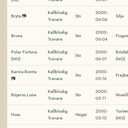
Kallblodig
2000-
Bryta
📷
Sto
Silja
Travare
06-06
Kallblodig
2000-
Bruna
Sto
Fixgu
Travare
06-04
Polar Fortuna
Kallblodig
2000-
Kvitda
Sto
(NO)
Travare
06-01
(NO)
Karina Bonita
Kallblodig
2000-
Sto
Frejbe
📷
Travare
05-16
Kallblodig
2000-
Böjerns Lona
Sto
Nixelil
Travare
05-11
Kallblodig
2000-
Torite
Hoss
Hingst
Travare
05-10
(NO)