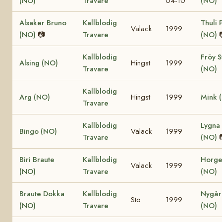
(NO)
Travare
04-10
(NO)
Alsaker Bruno
Kallblodig
Thuli 
Valack
1999
(NO)
📷
Travare
(NO)
Kallblodig
Fröy S
Alsing (NO)
Hingst
1999
Travare
(NO)
Kallblodig
Arg (NO)
Hingst
1999
Mink 
Travare
Kallblodig
Lygna 
Bingo (NO)
Valack
1999
Travare
(NO)
Biri Braute
Kallblodig
Horge
Valack
1999
(NO)
Travare
(NO)
Braute Dokka
Kallblodig
Nygår
Sto
1999
(NO)
Travare
(NO)