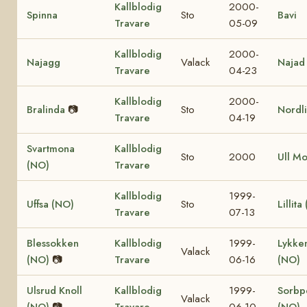
Kallblodig
2000-
Spinna
Sto
Bavi
Travare
05-09
Kallblodig
2000-
Najagg
Valack
Najad
Travare
04-23
Kallblodig
2000-
Bralinda
📷
Sto
Nordl
Travare
04-19
Svartmona
Kallblodig
Sto
2000
Ull M
(NO)
Travare
Kallblodig
1999-
Uffsa (NO)
Sto
Lillita
Travare
07-13
Blessokken
Kallblodig
1999-
Lykke
Valack
(NO)
📷
Travare
06-16
(NO)
Ulsrud Knoll
Kallblodig
1999-
Sorbp
Valack
(NO)
📷
Travare
06-10
(NO)