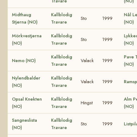
Travare
(NO)
Midthaug
Kallblodig
Nål L
Sto
1999
Stjerna (NO)
Travare
(NO)
Mörkvestjerna
Kallblodig
Lykke
Sto
1999
(NO)
Travare
(NO)
Kallblodig
Pave T
Nemo (NO)
Valack
1999
Travare
(NO)
Nylendbalder
Kallblodig
Valack
1999
Ramsp
(NO)
Travare
Opsal Knekten
Kallblodig
Alm P
Hingst
1999
(NO)
Travare
(NO)
Sangneslista
Kallblodig
Sto
1999
Listpi
(NO)
Travare