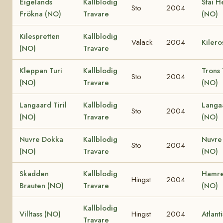
Eigelands
Kallblodig
Stai H
Sto
2004
Frökna (NO)
Travare
(NO)
Kilespretten
Kallblodig
Valack
2004
Kilero
(NO)
Travare
Kleppan Turi
Kallblodig
Trons 
Sto
2004
(NO)
Travare
(NO)
Langaard Tiril
Kallblodig
Langa
Sto
2004
(NO)
Travare
(NO)
Nuvre Dokka
Kallblodig
Nuvre
Sto
2004
(NO)
Travare
(NO)
Skadden
Kallblodig
Hamre
Hingst
2004
Brauten (NO)
Travare
(NO)
Kallblodig
Villtass (NO)
Hingst
2004
Atlant
Travare