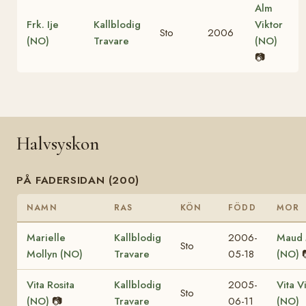
Alm
Frk. Ije
Kallblodig
Viktor
Sto
2006
(NO)
Travare
(NO)
📷
Halvsyskon
PÅ FADERSIDAN (200)
NAMN
RAS
KÖN
FÖDD
MOR
Marielle
Kallblodig
2006-
Maud 
Sto
Mollyn (NO)
Travare
05-18
(NO)
Vita Rosita
Kallblodig
2005-
Vita V
Sto
(NO)
📷
Travare
06-11
(NO)