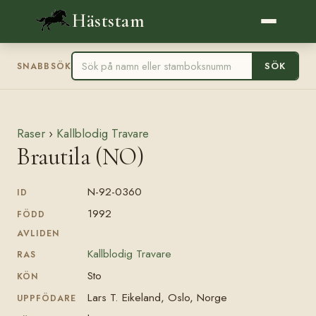
Häststam
SÖK
SNABBSÖK
Raser
›
Kallblodig Travare
Brautila (NO)
N-92-0360
ID
1992
FÖDD
AVLIDEN
Kallblodig Travare
RAS
Sto
KÖN
Lars T. Eikeland, Oslo, Norge
UPPFÖDARE