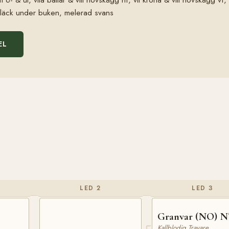
 fläck under buken, melerad svans
EL
LED 2
LED 3
Granvar (NO) N
Kallblodig Travare