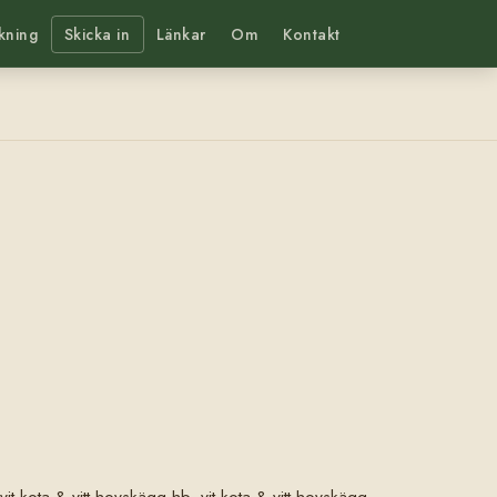
kning
Skicka in
Länkar
Om
Kontakt
 vit kota & vitt hovskägg hb, vit kota & vitt hovskägg