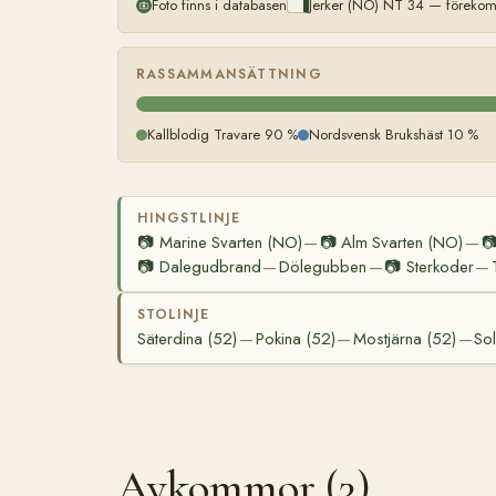
Foto finns i databasen
Jerker (NO) NT 34 — förekom
RASSAMMANSÄTTNING
Kallblodig Travare 90 %
Nordsvensk Brukshäst 10 %
HINGSTLINJE
📷
Marine Svarten (NO)
📷
Alm Svarten (NO)

—
—
📷
Dalegudbrand
Dölegubben
📷
Sterkoder
—
—
—
STOLINJE
Säterdina (52)
Pokina (52)
Mostjärna (52)
Sol
—
—
—
Avkommor (3)