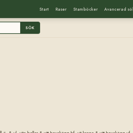
Start
Raser
Stamböcker
Avancerad sö
SÖK
fl ö- & ul, vita ballar & vitt hovskägg hf, vit krona & vitt hovskägg vf,