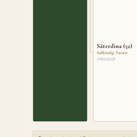
Säterdina (52)
Kallblodig Travare
1982-02-07