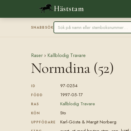
Häststam
SNABBSÖK
Raser
›
Kallblodig Travare
Normdina (52)
97-0254
ID
1997-05-17
FÖDD
Kallblodig Travare
RAS
Sto
KÖN
Karl-Gösta & Margit Norberg
UPPFÖDARE
svart, stj med bruten strm, snp, köttf 