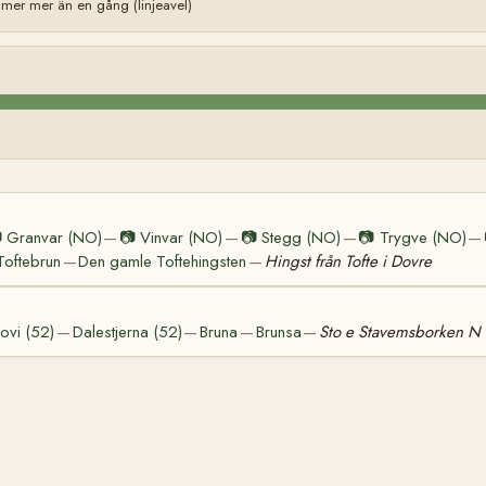
mer mer än en gång (linjeavel)

Granvar (NO)
📷
Vinvar (NO)
📷
Stegg (NO)
📷
Trygve (NO)
—
—
—
—
Toftebrun
Den gamle Toftehingsten
Hingst från Tofte i Dovre
—
—
ovi (52)
Dalestjerna (52)
Bruna
Brunsa
Sto e Stavemsborken N
—
—
—
—