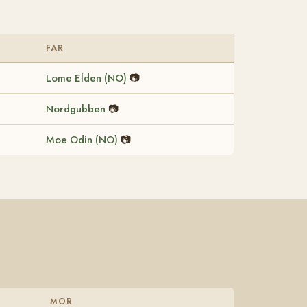
FAR
Lome Elden (NO)
📷
Nordgubben
📷
Moe Odin (NO)
📷
MOR