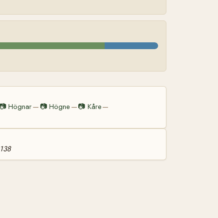
📷
Högnar
📷
Högne
📷
Kåre
—
—
—
 138