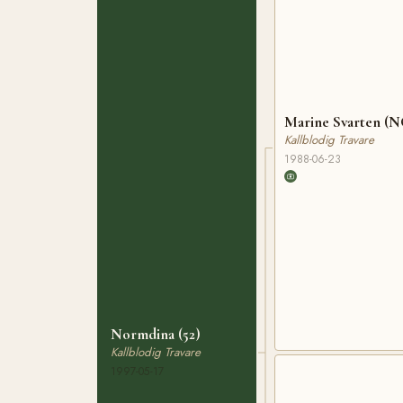
Marine Svarten (
Kallblodig Travare
1988-06-23
Normdina (52)
Kallblodig Travare
1997-05-17