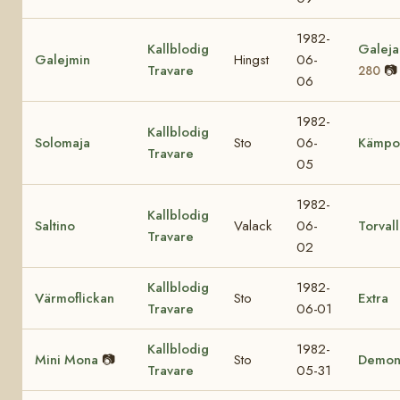
1982-
Kallblodig
Galej
Galejmin
Hingst
06-
Travare
📷
280
06
1982-
Kallblodig
Solomaja
Sto
06-
Kämpo
Travare
05
1982-
Kallblodig
Saltino
Valack
06-
Torval
Travare
02
Kallblodig
1982-
Värmoflickan
Sto
Extra
Travare
06-01
Kallblodig
1982-
Mini Mona
📷
Sto
Demon
Travare
05-31