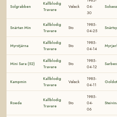
1985-
Kallblodig
Solgrabben
Valack
04-
Solses
Travare
30
Kallblodig
1985-
Snärtan Min
Sto
Snärtsy
Travare
04-25
Kallblodig
1985-
Myrstjärna
Sto
Myrjer
Travare
04-14
Kallblodig
1985-
Mini Sara (52)
Sto
Sarbes
Travare
04-12
Kallblodig
1985-
Kampmin
Valack
Goldot
Travare
04-11
1985-
Kallblodig
Roeda
Sto
04-
Steivin
Travare
06