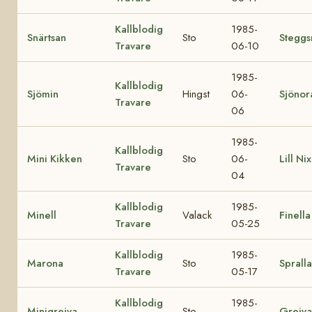
Kallblodig
1985-
Snärtsan
Sto
Steggs
Travare
06-10
1985-
Kallblodig
Sjömin
Hingst
06-
Sjönor
Travare
06
1985-
Kallblodig
Mini Kikken
Sto
06-
Lill Ni
Travare
04
Kallblodig
1985-
Minell
Valack
Finella
Travare
05-25
Kallblodig
1985-
Marona
Sto
Spralla
Travare
05-17
Kallblodig
1985-
Minigreiva
Sto
Greiva