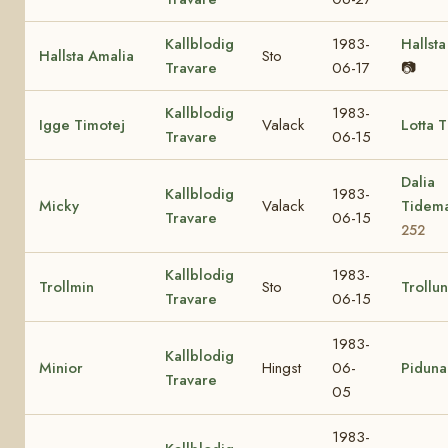
Kallblodig
1983-
Hallsta
Hallsta Amalia
Sto
Travare
06-17
📷
Kallblodig
1983-
Igge Timotej
Valack
Lotta 
Travare
06-15
Dalia
Kallblodig
1983-
Micky
Valack
Tidem
Travare
06-15
252
Kallblodig
1983-
Trollmin
Sto
Trollu
Travare
06-15
1983-
Kallblodig
Minior
Hingst
06-
Piduna
Travare
05
1983-