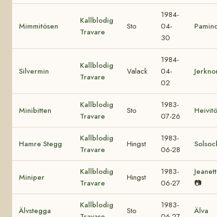
1984-
Kallblodig
Mimmitösen
Sto
04-
Pamin
Travare
30
1984-
Kallblodig
Silvermin
Valack
04-
Jerkno
Travare
02
Kallblodig
1983-
Minibitten
Sto
Heivit
Travare
07-26
Kallblodig
1983-
Hamre Stegg
Hingst
Solsoc
Travare
06-28
Kallblodig
1983-
Jeanet
Miniper
Hingst
Travare
06-27
📷
Kallblodig
1983-
Älvstegga
Sto
Älva
Travare
06-27