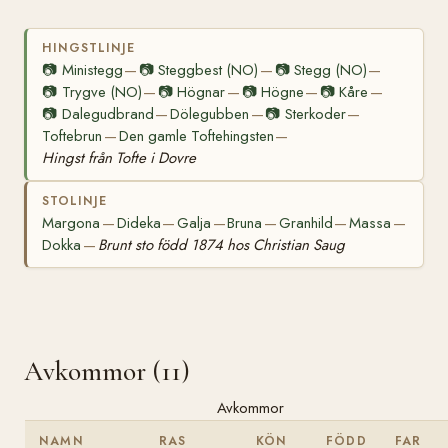
HINGSTLINJE
📷
Ministegg
📷
Steggbest (NO)
📷
Stegg (NO)
—
—
—
📷
Trygve (NO)
📷
Högnar
📷
Högne
📷
Kåre
—
—
—
—
📷
Dalegudbrand
Dölegubben
📷
Sterkoder
—
—
—
Toftebrun
Den gamle Toftehingsten
—
—
Hingst från Tofte i Dovre
STOLINJE
Margona
Dideka
Galja
Bruna
Granhild
Massa
—
—
—
—
—
—
Dokka
Brunt sto född 1874 hos Christian Saug
—
Avkommor (11)
Avkommor
NAMN
RAS
KÖN
FÖDD
FAR