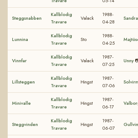
Travare
05-14
Kallblodig
1988-
Steggsnabben
Valack
Sandra
Travare
04-28
Kallblodig
1988-
Lunnina
Sto
Majtös
Travare
04-25
Kallblodig
1987-
Vinnfar
Valack
Unny

Travare
07-25
Kallblodig
1987-
Lillsteggen
Hingst
Solvir
Travare
07-06
Kallblodig
1987-
Minivalle
Hingst
Valbor
Travare
06-17
Kallblodig
1987-
Steggvinden
Hingst
Gullvi
Travare
06-07