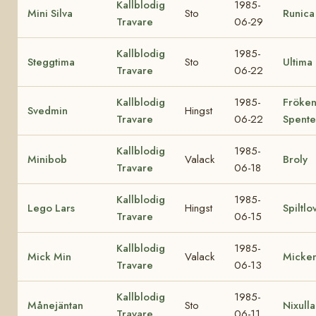
Kallblodig
1985-
Mini Silva
Sto
Runica
Travare
06-29
Kallblodig
1985-
Steggtima
Sto
Ultima
Travare
06-22
Kallblodig
1985-
Fröke
Svedmin
Hingst
Travare
06-22
Spente
Kallblodig
1985-
Minibob
Valack
Broly
Travare
06-18
Kallblodig
1985-
Lego Lars
Hingst
Spiltlo
Travare
06-15
Kallblodig
1985-
Mick Min
Valack
Micken
Travare
06-13
Kallblodig
1985-
Månejäntan
Sto
Nixulla
Travare
06-11