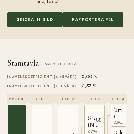
snp, ljus öl
SKICKA IN BILD
RAPPORTERA FEL
Stamtavla
SKRIV UT / DELA
0,00 %
INAVELSKOEFFICIENT (4 NIVÅER)
0,57 %
INAVELSKOEFFICIENT (7 NIVÅER)
PROFIL
LED 1
LED 2
LED 3
LED 4
Trygve
(NO)
Stegg
Kallblodig Travare
T-
(NO)
66
T-169
Kallblodig Travare
Dalterna