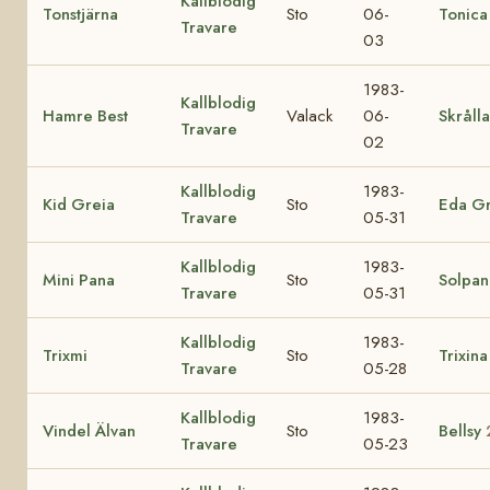
Kallblodig
Tonstjärna
Sto
06-
Tonica
Travare
03
1983-
Kallblodig
Hamre Best
Valack
06-
Skråll
Travare
02
Kallblodig
1983-
Kid Greia
Sto
Eda Gr
Travare
05-31
Kallblodig
1983-
Mini Pana
Sto
Solpan
Travare
05-31
Kallblodig
1983-
Trixmi
Sto
Trixina
Travare
05-28
Kallblodig
1983-
Vindel Älvan
Sto
Bellsy
Travare
05-23