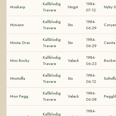
Kallblodig
1984-
Moskarp
Hingst
Nyby S
Travare
07-12
Kallblodig
1984-
Miniann
Sto
Corya
Travare
06-29
Kallblodig
1984-
Minita Grei
Sto
Cenita
Travare
06-29
Kallblodig
1984-
Mini Rocky
Valack
Rockm
Travare
06-23
Kallblodig
1984-
Minitoffa
Sto
Soltoff
Travare
06-12
Kallblodig
1984-
Mon Pegg
Valack
Peggli
Travare
06-08
1984-
Kallblodig