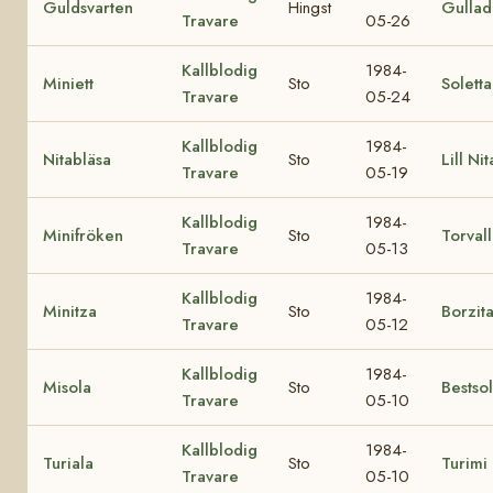
Guldsvarten
Hingst
Gullad
Travare
05-26
Kallblodig
1984-
Miniett
Sto
Soletta
Travare
05-24
Kallblodig
1984-
Nitabläsa
Sto
Lill Nit
Travare
05-19
Kallblodig
1984-
Minifröken
Sto
Torval
Travare
05-13
Kallblodig
1984-
Minitza
Sto
Borzita
Travare
05-12
Kallblodig
1984-
Misola
Sto
Bestso
Travare
05-10
Kallblodig
1984-
Turiala
Sto
Turimi
Travare
05-10