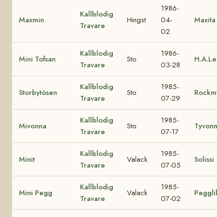
1986-
Kallblodig
Maxmin
Hingst
04-
Maxita
Travare
02
Kallblodig
1986-
Mini Tofsan
Sto
H.A.Le
Travare
03-28
Kallblodig
1985-
Storbytösen
Sto
Rockm
Travare
07-29
Kallblodig
1985-
Mivonna
Sto
Tyvon
Travare
07-17
Kallblodig
1985-
Minit
Valack
Solissi
Travare
07-05
Kallblodig
1985-
Mini Pegg
Valack
Peggli
Travare
07-02