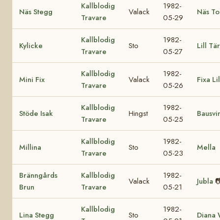
Kallblodig
1982-
Näs Stegg
Valack
Näs To
Travare
05-29
Kallblodig
1982-
Kylicke
Sto
Lill Tä
Travare
05-27
Kallblodig
1982-
Mini Fix
Valack
Fixa Lil
Travare
05-26
Kallblodig
1982-
Stöde Isak
Hingst
Bausvi
Travare
05-25
Kallblodig
1982-
Millina
Sto
Mella
Travare
05-23
Bränngårds
Kallblodig
1982-
Valack
Jubla

Brun
Travare
05-21
Kallblodig
1982-
Lina Stegg
Sto
Diana 