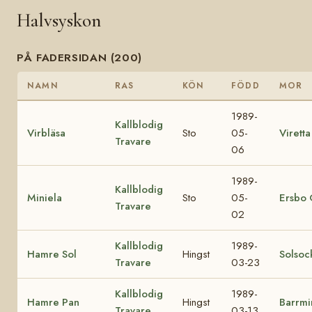
Halvsyskon
PÅ FADERSIDAN (200)
NAMN
RAS
KÖN
FÖDD
MOR
1989-
Kallblodig
Virbläsa
Sto
05-
Viretta
Travare
06
1989-
Kallblodig
Miniela
Sto
05-
Ersbo 
Travare
02
Kallblodig
1989-
Hamre Sol
Hingst
Solsoc
Travare
03-23
Kallblodig
1989-
Hamre Pan
Hingst
Barrmi
Travare
03-13