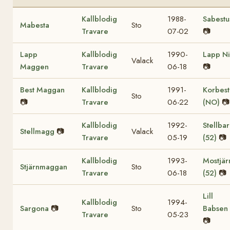
Kallblodig
1988-
Sabestu
Mabesta
Sto
Travare
07-02
📷
Lapp
Kallblodig
1990-
Lapp Ni
Valack
Maggen
Travare
06-18
📷
Best Maggan
Kallblodig
1991-
Korbest
Sto
📷
Travare
06-22
(NO)
📷
Kallblodig
1992-
Stellbar
Stellmagg
📷
Valack
Travare
05-19
(52)
📷
Kallblodig
1993-
Mostjär
Stjärnmaggan
Sto
Travare
06-18
(52)
📷
Lill
Kallblodig
1994-
Sargona
📷
Sto
Babsen
Travare
05-23
📷