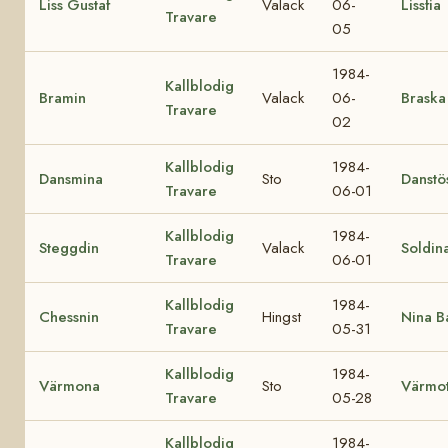
Liss Gustaf
Valack
06-
Lissfia
Travare
05
1984-
Kallblodig
Bramin
Valack
06-
Braska
Travare
02
Kallblodig
1984-
Dansmina
Sto
Danstö
Travare
06-01
Kallblodig
1984-
Steggdin
Valack
Soldin
Travare
06-01
Kallblodig
1984-
Chessnin
Hingst
Nina B
Travare
05-31
Kallblodig
1984-
Värmona
Sto
Värmo
Travare
05-28
Kallblodig
1984-