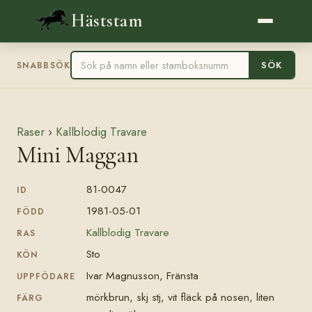
Häststam
SÖK
SNABBSÖK
Raser
›
Kallblodig Travare
Mini Maggan
81-0047
ID
1981-05-01
FÖDD
Kallblodig Travare
RAS
Sto
KÖN
Ivar Magnusson, Fränsta
UPPFÖDARE
mörkbrun, skj stj, vit fläck på nosen, liten
FÄRG