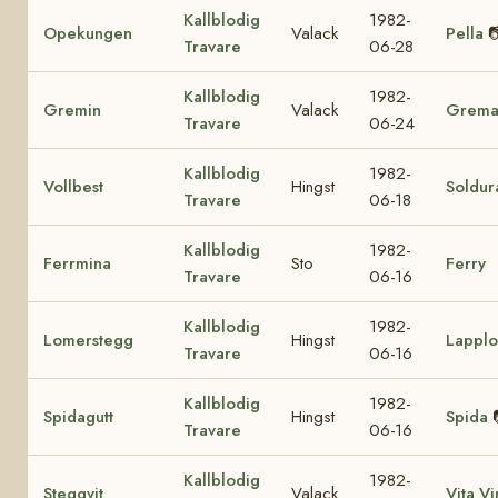
Kallblodig
1982-
Opekungen
Valack
Pella

Travare
06-28
Kallblodig
1982-
Gremin
Valack
Grema
Travare
06-24
Kallblodig
1982-
Vollbest
Hingst
Soldur
Travare
06-18
Kallblodig
1982-
Ferrmina
Sto
Ferry
Travare
06-16
Kallblodig
1982-
Lomerstegg
Hingst
Lappl
Travare
06-16
Kallblodig
1982-
Spidagutt
Hingst
Spida
Travare
06-16
Kallblodig
1982-
Steggvit
Valack
Vita V