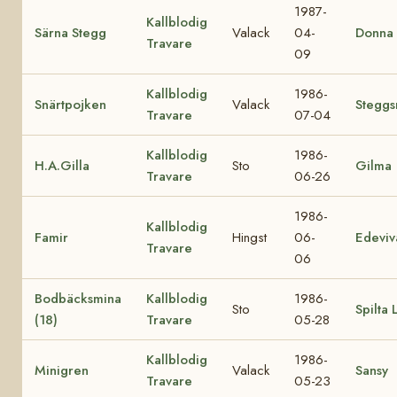
1987-
Kallblodig
Särna Stegg
Valack
04-
Donna L
Travare
09
Kallblodig
1986-
Snärtpojken
Valack
Steggs
Travare
07-04
Kallblodig
1986-
H.A.Gilla
Sto
Gilma
Travare
06-26
1986-
Kallblodig
Famir
Hingst
06-
Edeviv
Travare
06
Bodbäcksmina
Kallblodig
1986-
Sto
Spilta L
(18)
Travare
05-28
Kallblodig
1986-
Minigren
Valack
Sansy
Travare
05-23