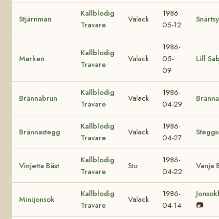
Kallblodig
1986-
Stjärnman
Valack
Snärtsy
Travare
05-12
1986-
Kallblodig
Marken
Valack
05-
Lill Sa
Travare
09
Kallblodig
1986-
Brännabrun
Valack
Bränna
Travare
04-29
Kallblodig
1986-
Brännastegg
Valack
Steggs
Travare
04-27
Kallblodig
1986-
Vinjetta Bäst
Sto
Vanja 
Travare
04-22
Kallblodig
1986-
Jonsok
Minijonsok
Valack
Travare
04-14
📷