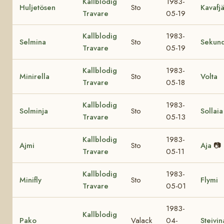
Kallblodig
1983-
Huljetösen
Sto
Kavafjä
Travare
05-19
Kallblodig
1983-
Selmina
Sto
Sekun
Travare
05-19
Kallblodig
1983-
Minirella
Sto
Volta
Travare
05-18
Kallblodig
1983-
Solminja
Sto
Sollaia
Travare
05-13
Kallblodig
1983-
Ajmi
Sto
Aja
📷
Travare
05-11
Kallblodig
1983-
Minifly
Sto
Flymi
Travare
05-01
1983-
Kallblodig
Pako
Valack
04-
Steivin