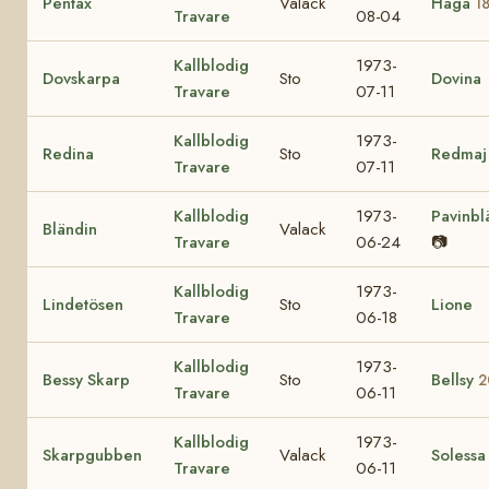
Pentax
Valack
Haga
1
Travare
08-04
Kallblodig
1973-
Dovskarpa
Sto
Dovina
Travare
07-11
Kallblodig
1973-
Redina
Sto
Redmaj
Travare
07-11
Kallblodig
1973-
Pavinbl
Bländin
Valack
Travare
06-24
📷
Kallblodig
1973-
Lindetösen
Sto
Lione
Travare
06-18
Kallblodig
1973-
Bessy Skarp
Sto
Bellsy
2
Travare
06-11
Kallblodig
1973-
Skarpgubben
Valack
Solessa
Travare
06-11