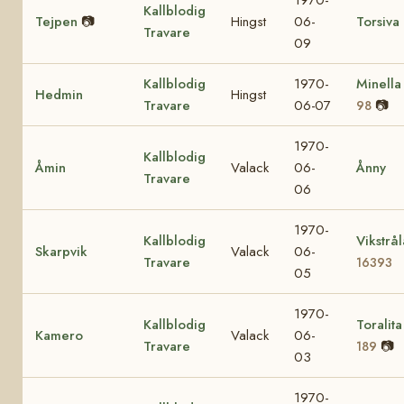
Kallblodig
Tejpen
📷
Hingst
06-
Torsiva
Travare
09
Kallblodig
1970-
Minell
Hedmin
Hingst
Travare
06-07
📷
98
1970-
Kallblodig
Åmin
Valack
06-
Ånny
Travare
06
1970-
Kallblodig
Vikstrål
Skarpvik
Valack
06-
Travare
16393
05
1970-
Kallblodig
Toralit
Kamero
Valack
06-
Travare
📷
189
03
1970-