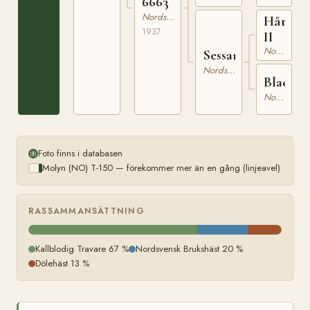
6663
Nordsvensk Brukshäst
Hårfage
1937
II
Nordsvensk Brukshäst
Sessan
Nordsvensk Brukshäst
Blacka
Nordsvensk Brukshäst
Foto finns i databasen
Molyn (NO) T-150 — förekommer mer än en gång (linjeavel)
RASSAMMANSÄTTNING
Kallblodig Travare 67 %
Nordsvensk Brukshäst 20 %
Dölehäst 13 %