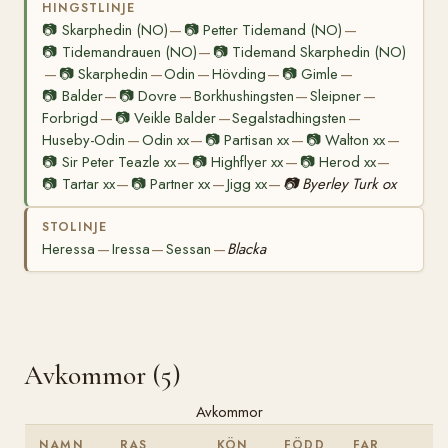
HINGSTLINJE
📷
Skarphedin (NO)
📷
Petter Tidemand (NO)
—
—
📷
Tidemandrauen (NO)
📷
Tidemand Skarphedin (NO)
—
📷
Skarphedin
Odin
Hövding
📷
Gimle
—
—
—
—
—
📷
Balder
📷
Dovre
Borkhushingsten
Sleipner
—
—
—
—
Forbrigd
📷
Veikle Balder
Segalstadhingsten
—
—
—
Huseby-Odin
Odin xx
📷
Partisan xx
📷
Walton xx
—
—
—
—
📷
Sir Peter Teazle xx
📷
Highflyer xx
📷
Herod xx
—
—
—
📷
Tartar xx
📷
Partner xx
Jigg xx
📷
Byerley Turk ox
—
—
—
STOLINJE
Heressa
Iressa
Sessan
Blacka
—
—
—
Avkommor (5)
Avkommor
NAMN
RAS
KÖN
FÖDD
FAR