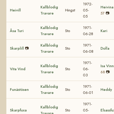
1972-
Kallblodig
Heivin
Heivill
Hingst
05-
Travare
📷
57
05
Kallblodig
1971-
Åsa Turi
Sto
Kari
Travare
06-28
Kallblodig
1971-
Skarplill
📷
Sto
Dolla
Travare
06-08
1971-
Kallblodig
Isa Vin
Vita Vind
Sto
06-
Travare
📷
68
03
Kallblodig
1971-
Funästösen
Sto
Heddy
Travare
06-01
1971-
Kallblodig
Skarpfuxa
Sto
05-
Elsassfu
Travare