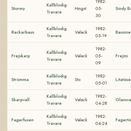
1982-
Kallblodig
Stormy
Hingst
05-
Sindy B
Travare
30
Kallblodig
1982-
Rackarbaus
Valack
Bausine
Travare
05-19
1982-
Kallblodig
Frejskarp
Valack
05-
Frejmi
Travare
09
Kallblodig
1982-
Strömma
Sto
Litatös
Travare
05-01
Kallblodig
1982-
Skarpvall
Valack
Glansva
Travare
04-28
Kallblodig
1982-
Fagerfuxen
Valack
Fagert
Travare
04-24