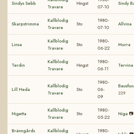
Sindys Sebb
Hingst
Sindy B
Travare
07-10
Kallblodig
1980-
Skarpstrimma
Sto
Allvina
Travare
07-10
Kallblodig
1980-
Linsa
Sto
Murra
Travare
06-22
Kallblodig
1980-
Terdin
Hingst
Tervina
Travare
06-11
1980-
Kallblodig
Bausfu
Lill Heda
Sto
06-
Travare
229
09
Kallblodig
1980-
Nigetta
Sto
Niga
📷
Travare
05-22
Bränngårds
Kallblodig
1980-