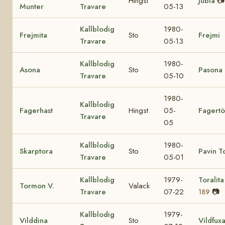
Hingst
Jubla
📷
Munter
Travare
05-13
Kallblodig
1980-
Frejmita
Sto
Frejmi
Travare
05-13
Kallblodig
1980-
Asona
Sto
Pasona
Travare
05-10
1980-
Kallblodig
Fagerhast
Hingst
05-
Fagert
Travare
05
Kallblodig
1980-
Skarptora
Sto
Pavin T
Travare
05-01
Kallblodig
1979-
Toralit
Tormon V.
Valack
Travare
07-22
📷
189
Kallblodig
1979-
Vilddina
Sto
Vildfux