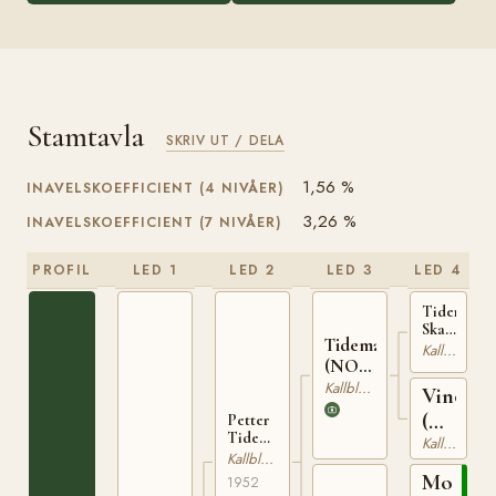
Stamtavla
SKRIV UT / DELA
1,56 %
INAVELSKOEFFICIENT (4 NIVÅER)
3,26 %
INAVELSKOEFFICIENT (7 NIVÅER)
PROFIL
LED 1
LED 2
LED 3
LED 4
Tidemand
Skarphedi
Tidemandrauen
(NO)
Kallblodig Travare
(NO)
T-65
T-220
Kallblodig Travare
Vinoga
(NO)
Petter
Tidemand
T-
Kallblodig Travare
(NO)
Kallblodig Travare
259
NT 40
Molyn
1952