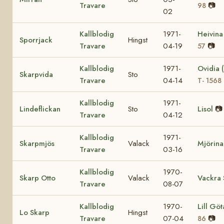
Travare
📷
98
02
Kallblodig
1971-
Heivin
Sporrjack
Hingst
Travare
04-19
📷
57
Kallblodig
1971-
Ovidia 
Skarpvida
Sto
Travare
04-14
T- 1568
Kallblodig
1971-
Lindeflickan
Sto
Lisol
📷
Travare
04-12
Kallblodig
1971-
Skarpmjös
Valack
Mjörina
Travare
03-16
Kallblodig
1970-
Skarp Otto
Valack
Vackra 
Travare
08-07
Kallblodig
1970-
Lill Gö
Lo Skarp
Hingst
Travare
07-04
📷
86