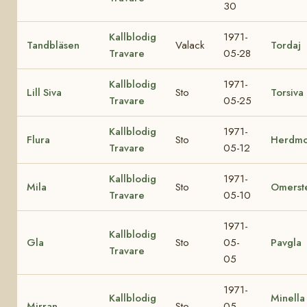
30
Kallblodig
1971-
Tandbläsen
Valack
Tordaj
Travare
05-28
Kallblodig
1971-
Lill Siva
Sto
Torsiva
Travare
05-25
Kallblodig
1971-
Flura
Sto
Herdm
Travare
05-12
Kallblodig
1971-
Mila
Sto
Omerst
Travare
05-10
1971-
Kallblodig
Gla
Sto
05-
Pavgla
Travare
05
1971-
Kallblodig
Minell
Mirran
Sto
05-