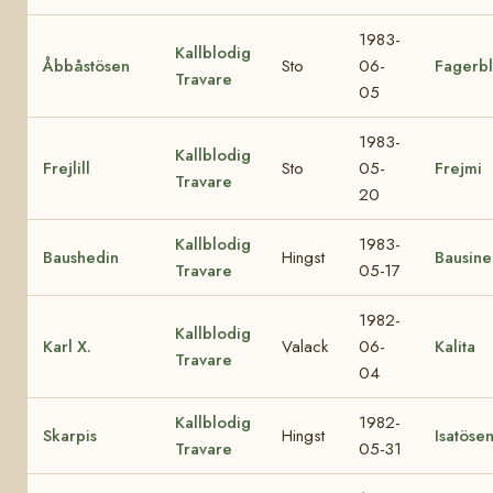
1983-
Kallblodig
Åbbåstösen
Sto
06-
Fagerb
Travare
05
1983-
Kallblodig
Frejlill
Sto
05-
Frejmi
Travare
20
Kallblodig
1983-
Baushedin
Hingst
Bausine
Travare
05-17
1982-
Kallblodig
Karl X.
Valack
06-
Kalita
Travare
04
Kallblodig
1982-
Skarpis
Hingst
Isatöse
Travare
05-31