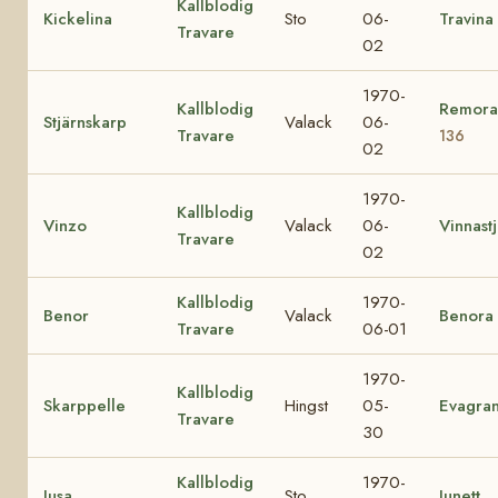
Kallblodig
Kickelina
Sto
06-
Travina
Travare
02
1970-
Kallblodig
Remor
Stjärnskarp
Valack
06-
Travare
136
02
1970-
Kallblodig
Vinzo
Valack
06-
Vinnast
Travare
02
Kallblodig
1970-
Benor
Valack
Benora
Travare
06-01
1970-
Kallblodig
Skarppelle
Hingst
05-
Evagran
Travare
30
Kallblodig
1970-
Jusa
Sto
Junett