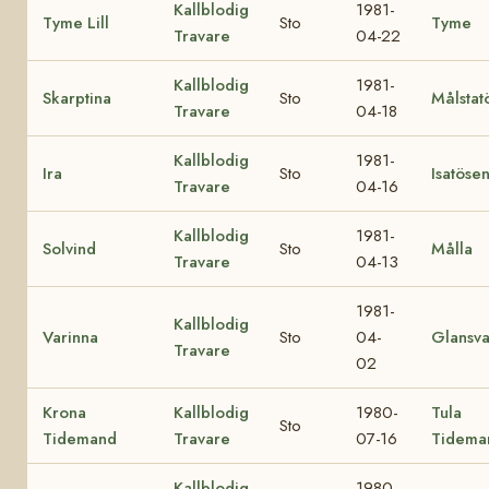
Kallblodig
1981-
Tyme Lill
Sto
Tyme
Travare
04-22
Kallblodig
1981-
Skarptina
Sto
Målstat
Travare
04-18
Kallblodig
1981-
Ira
Sto
Isatöse
Travare
04-16
Kallblodig
1981-
Solvind
Sto
Målla
Travare
04-13
1981-
Kallblodig
Varinna
Sto
04-
Glansva
Travare
02
Krona
Kallblodig
1980-
Tula
Sto
Tidemand
Travare
07-16
Tidema
Kallblodig
1980-