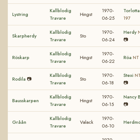
Kallblodig
1970-
Torlott
Lystring
Hingst
Travare
06-25
197
Kallblodig
1970-
Herdy
Skarpherdy
Sto
Travare
06-24
📷
Kallblodig
1970-
Röskarp
Hingst
Röa
NT 
Travare
06-22
Kallblodig
1970-
Stexi
NT
Rodila
📷
Sto
Travare
06-18
📷
Kallblodig
1970-
Nancy 
Bausskarpen
Hingst
Travare
06-15
📷
Kallblodig
1970-
Gråån
Valack
Herdm
Travare
06-10
1970-