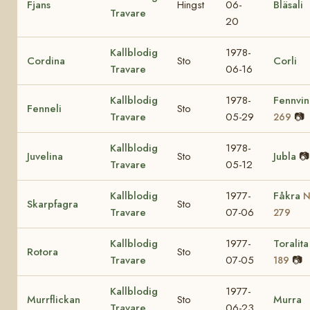
Fjans
Hingst
06-
Bläsali
Travare
20
Kallblodig
1978-
Cordina
Sto
Corli
Travare
06-16
Kallblodig
1978-
Fennvi
Fenneli
Sto
Travare
05-29
📷
269
Kallblodig
1978-
Juvelina
Sto
Jubla
📷
Travare
05-12
Kallblodig
1977-
Fåkra
N
Skarpfagra
Sto
Travare
07-06
279
Kallblodig
1977-
Toralit
Rotora
Sto
Travare
07-05
📷
189
Kallblodig
1977-
Murrflickan
Sto
Murra
Travare
06-23