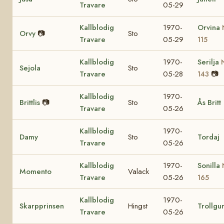
Travare
05-29
Kallblodig
1970-
Orvina
Orvy
📷
Sto
Travare
05-29
115
Kallblodig
1970-
Serilja
Sejola
Sto
Travare
05-28
📷
143
Kallblodig
1970-
Brittlis
📷
Sto
Ås Britt
Travare
05-26
Kallblodig
1970-
Damy
Sto
Tordaj
Travare
05-26
Kallblodig
1970-
Sonilla
Momento
Valack
Travare
05-26
165
Kallblodig
1970-
Skarpprinsen
Hingst
Trollg
Travare
05-26