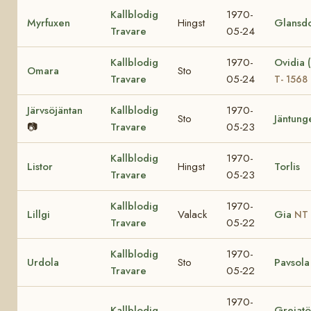
Kallblodig
1970-
Myrfuxen
Hingst
Glansd
Travare
05-24
Kallblodig
1970-
Ovidia 
Omara
Sto
Travare
05-24
T- 1568
Järvsöjäntan
Kallblodig
1970-
Sto
Jäntung
📷
Travare
05-23
Kallblodig
1970-
Listor
Hingst
Torlis
Travare
05-23
Kallblodig
1970-
Lillgi
Valack
Gia
NT 
Travare
05-22
Kallblodig
1970-
Urdola
Sto
Pavsola
Travare
05-22
1970-
Kallblodig
Greiat