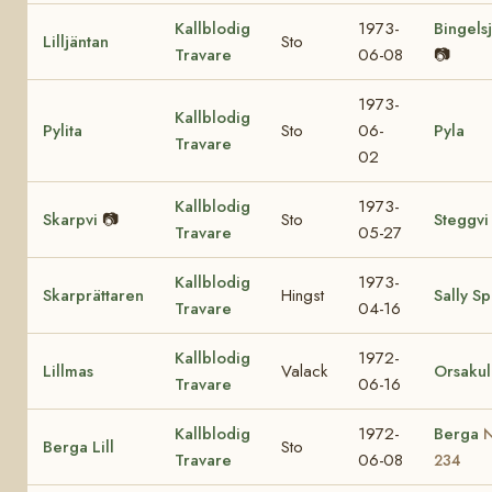
Kallblodig
1973-
Bingels
Lilljäntan
Sto
Travare
06-08
📷
1973-
Kallblodig
Pylita
Sto
06-
Pyla
Travare
02
Kallblodig
1973-
Skarpvi
📷
Sto
Steggvi
Travare
05-27
Kallblodig
1973-
Skarprättaren
Hingst
Sally S
Travare
04-16
Kallblodig
1972-
Lillmas
Valack
Orsakul
Travare
06-16
Kallblodig
1972-
Berga
Berga Lill
Sto
Travare
06-08
234