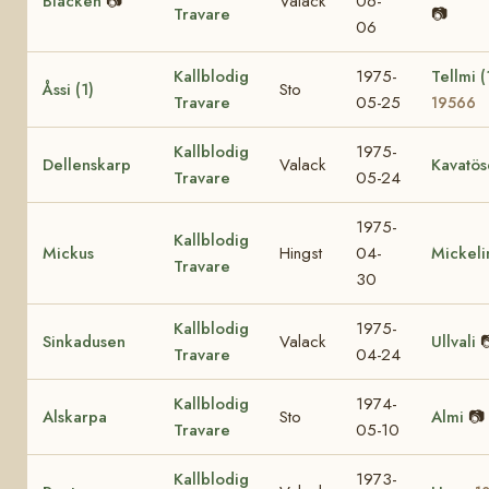
Blacken
📷
Valack
06-
Travare
📷
06
Kallblodig
1975-
Tellmi (
Åssi (1)
Sto
Travare
05-25
19566
Kallblodig
1975-
Dellenskarp
Valack
Kavatös
Travare
05-24
1975-
Kallblodig
Mickus
Hingst
04-
Mickeli
Travare
30
Kallblodig
1975-
Sinkadusen
Valack
Ullvali

Travare
04-24
Kallblodig
1974-
Alskarpa
Sto
Almi
📷
Travare
05-10
Kallblodig
1973-