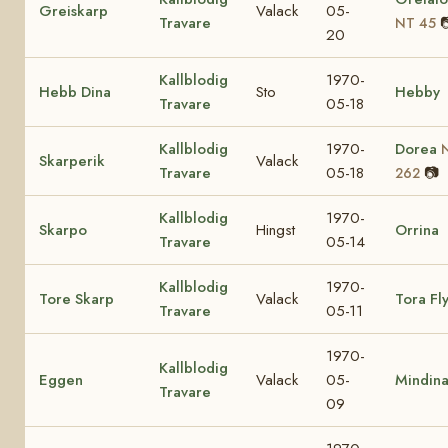
Greiskarp
Valack
05-
Travare

NT 45
20
Kallblodig
1970-
Hebb Dina
Sto
Hebby
Travare
05-18
Kallblodig
1970-
Dorea
Skarperik
Valack
Travare
05-18
📷
262
Kallblodig
1970-
Skarpo
Hingst
Orrina
Travare
05-14
Kallblodig
1970-
Tore Skarp
Valack
Tora Fl
Travare
05-11
1970-
Kallblodig
Eggen
Valack
05-
Mindin
Travare
09