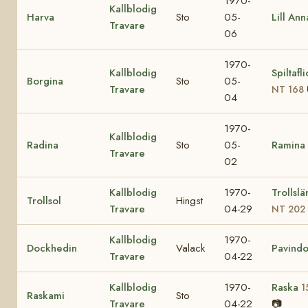
1970-
Kallblodig
Harva
Sto
05-
Lill Ann
Travare
06
1970-
Kallblodig
Spiltafl
Borgina
Sto
05-
Travare
NT 168
04
1970-
Kallblodig
Radina
Sto
05-
Ramina
Travare
02
Kallblodig
1970-
Trollsl
Trollsol
Hingst
Travare
04-29
NT 202
Kallblodig
1970-
Dockhedin
Valack
Pavind
Travare
04-22
Kallblodig
1970-
Raska
1
Raskami
Sto
Travare
04-22
📷