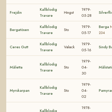
Kallblodig
1979-
Frejdin
Hingst
Silverfl
Travare
05-28
Kallblodig
1979-
Berga
Bergatösen
Sto
Travare
05-17
234
Kallblodig
1979-
Ceres Gutt
Valack
Sindy B
Travare
05-16
1979-
Kallblodig
Måletta
Sto
04-
Målstat
Travare
30
1979-
Kallblodig
Myrskarpan
Sto
04-
Pamyra
Travare
02
1978-
Kallblodig