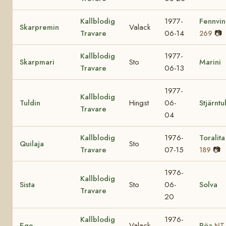
Kallblodig
1977-
Fennvi
Skarpremin
Valack
Travare
06-14
📷
269
Kallblodig
1977-
Skarpmari
Sto
Marini
Travare
06-13
1977-
Kallblodig
Tuldin
Hingst
06-
Stjärntu
Travare
04
Kallblodig
1976-
Toralit
Quilaja
Sto
Travare
07-15
📷
189
1976-
Kallblodig
Sista
Sto
06-
Solva
Travare
20
Kallblodig
1976-
Ege
Valack
Röa
NT 