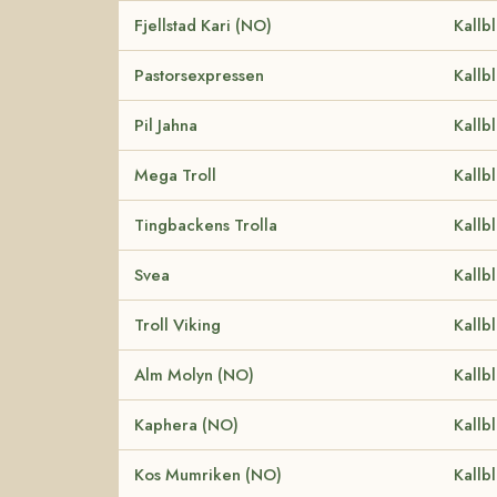
Fjellstad Kari (NO)
Kallb
Pastorsexpressen
Kallb
Pil Jahna
Kallb
Mega Troll
Kallb
Tingbackens Trolla
Kallb
Svea
Kallb
Troll Viking
Kallb
Alm Molyn (NO)
Kallb
Kaphera (NO)
Kallb
Kos Mumriken (NO)
Kallb