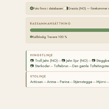
Foto finns i databasen
Grasiös (NO) — förekommer m
RASSAMMANSÄTTNING
Kallblodig Travare 100 %
HINGSTLINJE
📷
Troll Jahn (NO)
📷
Jahn Sjur (NO)
📷
Steggbe
—
—
📷
Sterkoder
Toftebrun
Den gamle Toftehingste
—
—
STOLINJE
Aritösen
Arima
Parina
Stjärnstegga
Mjörvi
—
—
—
—