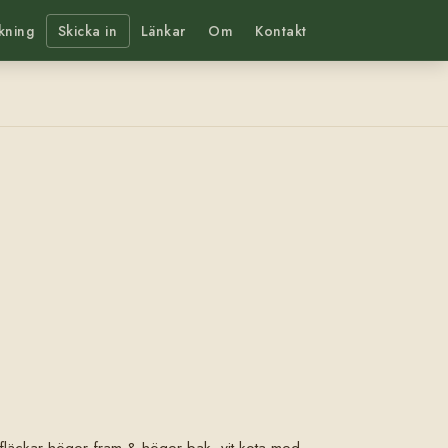
kning
Skicka in
Länkar
Om
Kontakt
ta fläckar höger fram & höger bak, vit kota med