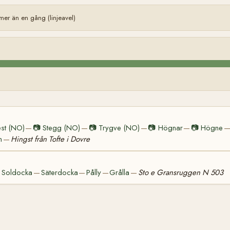
er än en gång (linjeavel)
st (NO)
📷
Stegg (NO)
📷
Trygve (NO)
📷
Högnar
📷
Högne
—
—
—
—
n
Hingst från Tofte i Dovre
—
Soldocka
Säterdocka
Pålly
Grålla
Sto e Gransruggen N 503
—
—
—
—
—