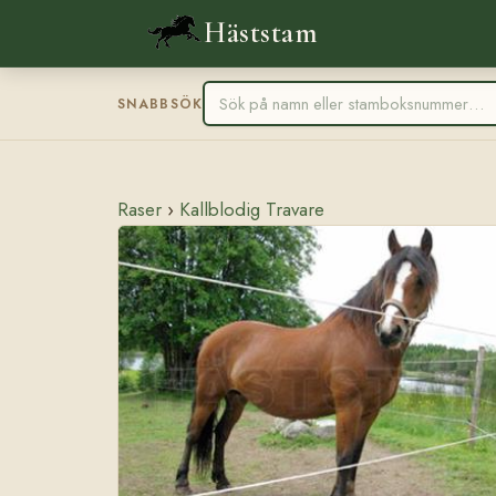
Häststam
SNABBSÖK
Raser
›
Kallblodig Travare