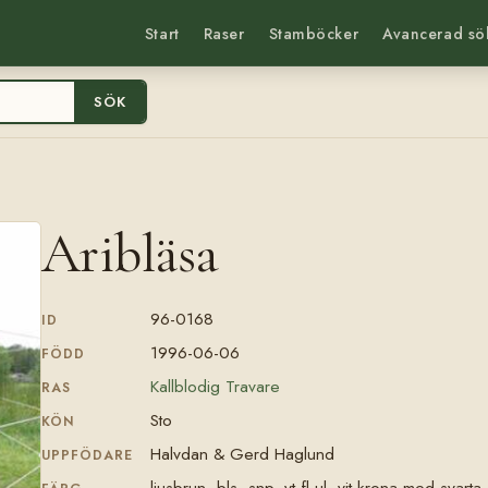
Start
Raser
Stamböcker
Avancerad sö
SÖK
Aribläsa
96-0168
ID
1996-06-06
FÖDD
Kallblodig Travare
RAS
Sto
KÖN
Halvdan & Gerd Haglund
UPPFÖDARE
ljusbrun, bls, snp, vt fl ul, vit krona med svar