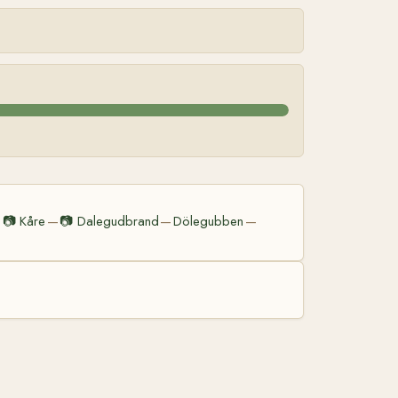
📷
Kåre
📷
Dalegudbrand
Dölegubben
—
—
—
—