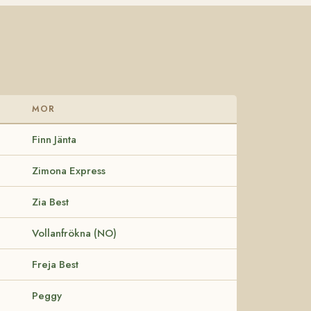
MOR
Finn Jänta
Zimona Express
Zia Best
Vollanfrökna (NO)
Freja Best
Peggy