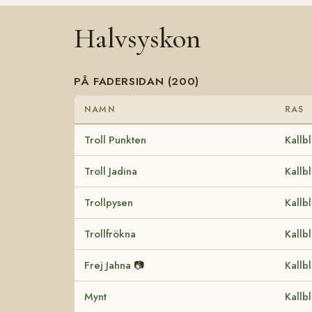
Halvsyskon
PÅ FADERSIDAN (200)
NAMN
RAS
Troll Punkten
Kallb
Troll Jadina
Kallb
Trollpysen
Kallb
Trollfrökna
Kallb
Frej Jahna
📷
Kallb
Mynt
Kallb