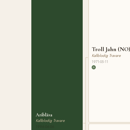
Troll Jahn (NO
Kallblodig Travare
1971-05-11
Aribläsa
Kallblodig Travare
1996-06-06