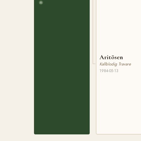
Aritösen
Kallblodig Travare
1984-05-13