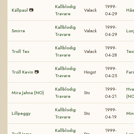
Kallblodig
1999-
Källpaul
📷
Valack
Hå
Travare
04-29
Kallblodig
1999-
Smirre
Valack
Lun
Travare
04-29
Kallblodig
1999-
Troll Tex
Valack
Tex
Travare
04-28
Kallblodig
1999-
Troll Kevin
📷
Hingst
Far
Travare
04-25
Kallblodig
1999-
Hva
Mira Jahna (NO)
Sto
Travare
04-21
(NO
Kallblodig
1999-
Lillpeggy
Sto
Min
Travare
04-19
Kallblodig
1999-
Troll Jama
Sto
Lap