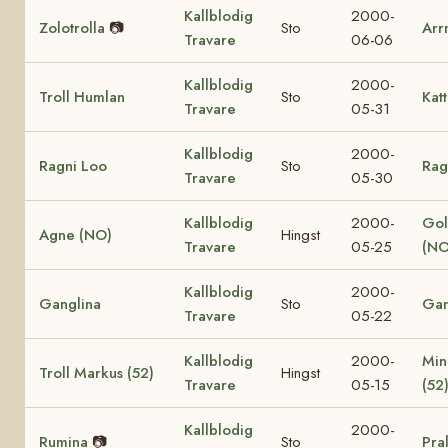
Kallblodig
2000-
Zolotrolla
📷
Sto
Arr
Travare
06-06
Kallblodig
2000-
Troll Humlan
Sto
Katt
Travare
05-31
Kallblodig
2000-
Ragni Loo
Sto
Rag
Travare
05-30
Kallblodig
2000-
Gol
Agne (NO)
Hingst
Travare
05-25
(NO
Kallblodig
2000-
Ganglina
Sto
Gan
Travare
05-22
Kallblodig
2000-
Min
Troll Markus (52)
Hingst
Travare
05-15
(52
Kallblodig
2000-
Rumina
📷
Sto
Pra