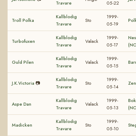
Travare
05-22
Kallblodig
1999-
Troll Polka
Sto
Pol
Travare
05-19
Kallblodig
1999-
Nes
Turbofuxen
Valack
Travare
05-17
(NO
Kallblodig
1999-
Guld Pilen
Valack
Bar
Travare
05-15
Kallblodig
1999-
J.K.Victoria
📷
Sto
Zen
Travare
05-14
Kallblodig
1999-
Bok
Aspe Dan
Valack
Travare
05-13
(NO
Kallblodig
1999-
Madicken
Sto
Ste
Travare
05-10