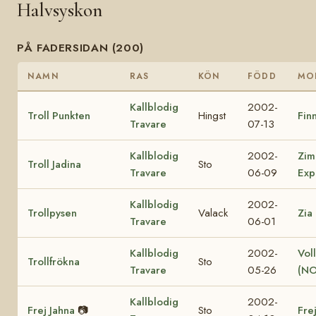
Halvsyskon
PÅ FADERSIDAN (200)
NAMN
RAS
KÖN
FÖDD
MO
Kallblodig
2002-
Troll Punkten
Hingst
Finn
Travare
07-13
Kallblodig
2002-
Zim
Troll Jadina
Sto
Travare
06-09
Exp
Kallblodig
2002-
Trollpysen
Valack
Zia
Travare
06-01
Kallblodig
2002-
Vol
Trollfrökna
Sto
Travare
05-26
(NO
Kallblodig
2002-
Frej Jahna
📷
Sto
Fre