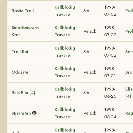
Kallblodig
1998-
Rosita Troll
Sto
Pol
Travare
07-02
Smedsmyrans
Kallblodig
1998-
Valack
Pio
Krut
Travare
07-02
Kallblodig
1998-
Troll Rut
Sto
Sol
Travare
07-02
Kallblodig
1998-
Oddsäter
Valack
Bro
Travare
07-01
Kallblodig
1998-
Ell
Räls Ella (4)
Sto
Travare
06-25
(4)
Kallblodig
1998-
Stjärnsten
📷
Valack
Rag
Travare
06-24
Kallblodig
1998-