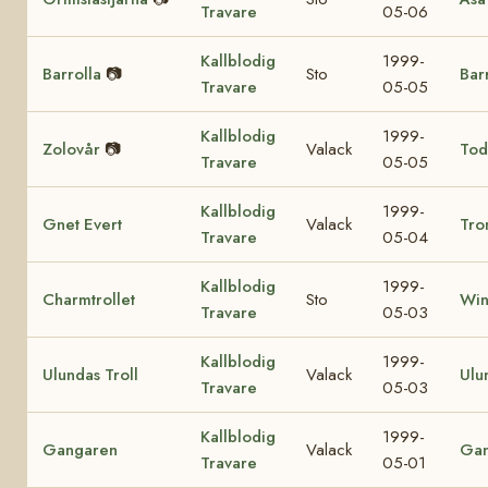
Travare
05-06
Kallblodig
1999-
Barrolla
📷
Sto
Bar
Travare
05-05
Kallblodig
1999-
Zolovår
📷
Valack
Tod
Travare
05-05
Kallblodig
1999-
Gnet Evert
Valack
Tro
Travare
05-04
Kallblodig
1999-
Charmtrollet
Sto
Win
Travare
05-03
Kallblodig
1999-
Ulundas Troll
Valack
Ulu
Travare
05-03
Kallblodig
1999-
Gangaren
Valack
Ga
Travare
05-01