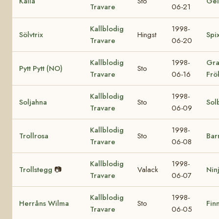
Kalla
Sto
Gei
Travare
06-21
Kallblodig
1998-
Sölvtrix
Hingst
Spi
Travare
06-20
Kallblodig
1998-
Gra
Pytt Pytt (NO)
Sto
Travare
06-16
Frö
Kallblodig
1998-
Soljahna
Sto
Sol
Travare
06-09
Kallblodig
1998-
Trollrosa
Sto
Bar
Travare
06-08
Kallblodig
1998-
Trollstegg
📷
Valack
Nin
Travare
06-07
Kallblodig
1998-
Herråns Wilma
Sto
Finn
Travare
06-05