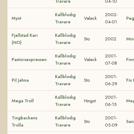
Travare
04-10
Kallblodig
2002-
Mynt
Valack
Peg
Travare
04-01
Fjellstad Kari
Kallblodig
Sto
2002
Min
(NO)
Travare
Kallblodig
2001-
Pastorsexpressen
Valack
Finn
Travare
07-08
Kallblodig
2001-
Pil Jahna
Sto
Fix 
Travare
06-29
Kallblodig
2001-
Mega Troll
Hingst
Me
Travare
06-15
Tingbackens
Kallblodig
2001-
Sto
Sans
Trolla
Travare
05-09