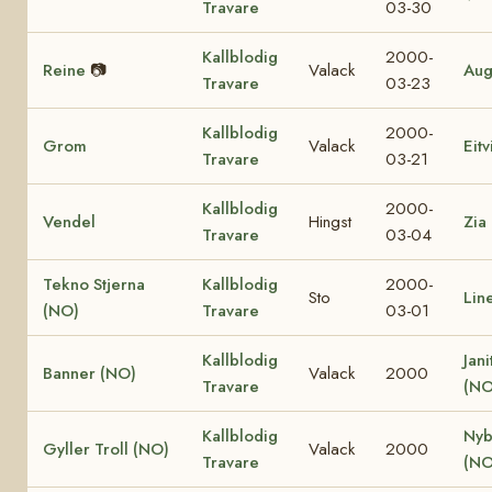
Travare
03-30
Kallblodig
2000-
Reine
📷
Valack
Aug
Travare
03-23
Kallblodig
2000-
Grom
Valack
Eit
Travare
03-21
Kallblodig
2000-
Vendel
Hingst
Zia
Travare
03-04
Tekno Stjerna
Kallblodig
2000-
Sto
Lin
(NO)
Travare
03-01
Kallblodig
Jani
Banner (NO)
Valack
2000
Travare
(NO
Kallblodig
Nyb
Gyller Troll (NO)
Valack
2000
Travare
(NO