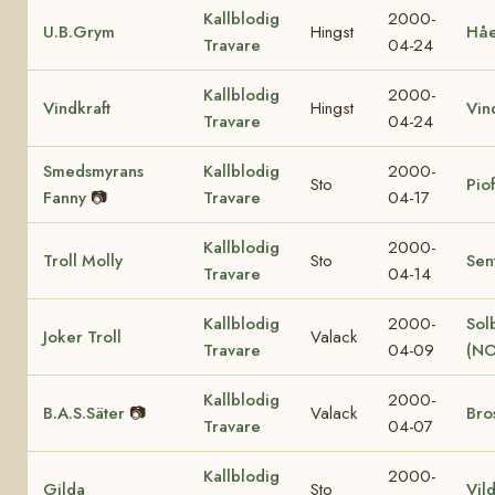
Kallblodig
2000-
U.B.Grym
Hingst
Hå
Travare
04-24
Kallblodig
2000-
Vindkraft
Hingst
Vin
Travare
04-24
Smedsmyrans
Kallblodig
2000-
Sto
Pio
Fanny
📷
Travare
04-17
Kallblodig
2000-
Troll Molly
Sto
Sen
Travare
04-14
Kallblodig
2000-
Sol
Joker Troll
Valack
Travare
04-09
(NO
Kallblodig
2000-
B.A.S.Säter
📷
Valack
Bro
Travare
04-07
Kallblodig
2000-
Gilda
Sto
Vil