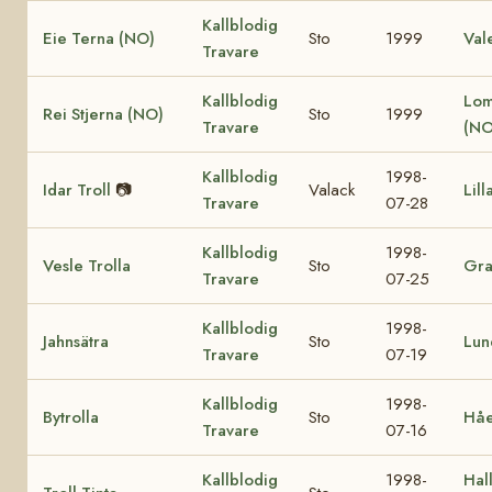
Kallblodig
Eie Terna (NO)
Sto
1999
Val
Travare
Kallblodig
Lom
Rei Stjerna (NO)
Sto
1999
Travare
(NO
Kallblodig
1998-
Idar Troll
📷
Valack
Lill
Travare
07-28
Kallblodig
1998-
Vesle Trolla
Sto
Gra
Travare
07-25
Kallblodig
1998-
Jahnsätra
Sto
Lun
Travare
07-19
Kallblodig
1998-
Bytrolla
Sto
Håe
Travare
07-16
Kallblodig
1998-
Hall