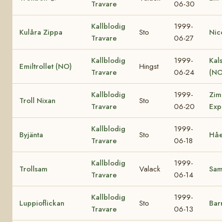
Travare
06-30
Kallblodig
1999-
Kulåra Zippa
Sto
Nic
Travare
06-27
Kallblodig
1999-
Kal
Emiltrollet (NO)
Hingst
Travare
06-24
(NO
Kallblodig
1999-
Zim
Troll Nixan
Sto
Travare
06-20
Exp
Kallblodig
1999-
Byjänta
Sto
Håe
Travare
06-18
Kallblodig
1999-
Trollsam
Valack
Sa
Travare
06-14
Kallblodig
1999-
Luppioflickan
Sto
Bar
Travare
06-13