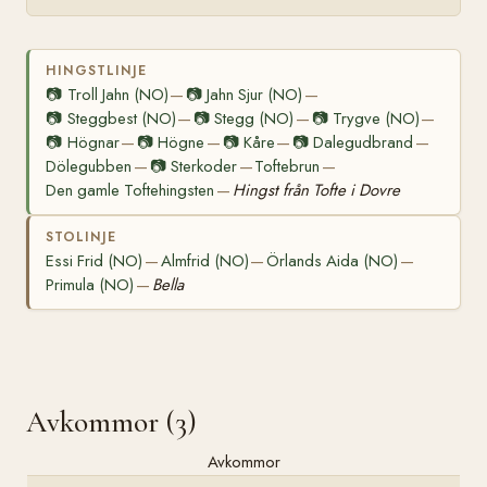
HINGSTLINJE
📷
Troll Jahn (NO)
📷
Jahn Sjur (NO)
—
—
📷
Steggbest (NO)
📷
Stegg (NO)
📷
Trygve (NO)
—
—
—
📷
Högnar
📷
Högne
📷
Kåre
📷
Dalegudbrand
—
—
—
—
Dölegubben
📷
Sterkoder
Toftebrun
—
—
—
Den gamle Toftehingsten
Hingst från Tofte i Dovre
—
STOLINJE
Essi Frid (NO)
Almfrid (NO)
Örlands Aida (NO)
—
—
—
Primula (NO)
Bella
—
Avkommor (3)
Avkommor