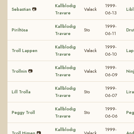
Kallblodig
1999-
Sebastian
📷
Valack
Lib
Travare
06-13
Kallblodig
1999-
Piriltösa
Sto
Drut
Travare
06-11
Kallblodig
1999-
Troll Lappen
Valack
Lap
Travare
06-10
Kallblodig
1999-
Trollnin
📷
Valack
Nin
Travare
06-09
Kallblodig
1999-
Lill Trolla
Sto
Lir
Travare
06-07
Kallblodig
1999-
Peggy Troll
Sto
Peg
Travare
06-06
Kallblodig
1999-
Troll Himen
📷
Valack
And