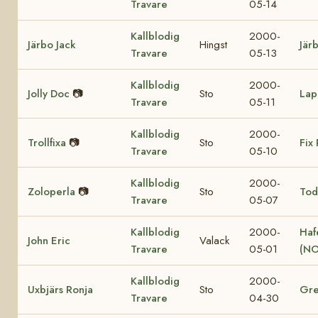
Travare
05-14
Kallblodig
2000-
Järbo Jack
Hingst
Jär
Travare
05-13
Kallblodig
2000-
Jolly Doc
📷
Sto
Lap
Travare
05-11
Kallblodig
2000-
Trollfixa
📷
Sto
Fix 
Travare
05-10
Kallblodig
2000-
Zoloperla
📷
Sto
Tod
Travare
05-07
Kallblodig
2000-
Haf
John Eric
Valack
Travare
05-01
(NO
Kallblodig
2000-
Uxbjärs Ronja
Sto
Gre
Travare
04-30