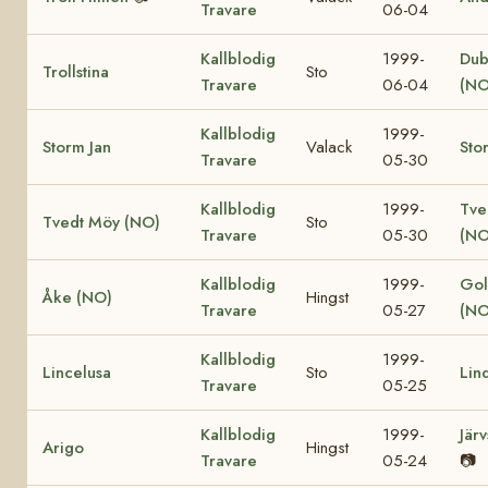
Travare
06-04
Kallblodig
1999-
Dub
Trollstina
Sto
Travare
06-04
(NO
Kallblodig
1999-
Storm Jan
Valack
Sto
Travare
05-30
Kallblodig
1999-
Tve
Tvedt Möy (NO)
Sto
Travare
05-30
(NO
Kallblodig
1999-
Gol
Åke (NO)
Hingst
Travare
05-27
(NO
Kallblodig
1999-
Lincelusa
Sto
Lin
Travare
05-25
Kallblodig
1999-
Jär
Arigo
Hingst
Travare
05-24
📷