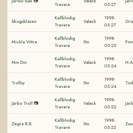
Järvsö Isak
📷
Valack
Jär
Travare
05-27
Kallblodig
1998-
Skogsbläsen
Valack
Gra
Travare
05-27
Kallblodig
1998-
Mickla Vittra
Sto
Fin
Travare
05-25
Kallblodig
1998-
Min Din
Valack
H.A
Travare
05-24
Kallblodig
1998-
Trollsy
Sto
Tod
Travare
05-24
Kallblodig
1998-
Järbo Troll
📷
Valack
Jär
Travare
05-22
Kallblodig
1998-
Zegra R.B.
Sto
Zus
Travare
05-22