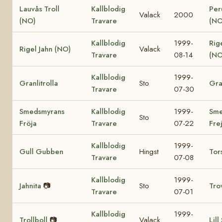
Lauvås Troll
Kallblodig
Per
Valack
2000
(NO)
Travare
(NO
Kallblodig
1999-
Rig
Rigel Jahn (NO)
Valack
Travare
08-14
(NO
Kallblodig
1999-
Granlitrolla
Sto
Gra
Travare
07-30
Smedsmyrans
Kallblodig
1999-
Sme
Sto
Fröja
Travare
07-22
Fre
Kallblodig
1999-
Gull Gubben
Hingst
Tor
Travare
07-08
Kallblodig
1999-
Jahnita
📷
Sto
Tro
Travare
07-01
Kallblodig
1999-
Trollboll
📷
Valack
Lill