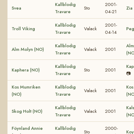
Kallblodig
2001-
Svea
Sto
Zia
Travare
04-21
Kallblodig
2001-
Troll Viking
Valack
Peg
Travare
04-14
Kallblodig
Alm
Alm Molyn (NO)
Valack
2001
Travare
(NO
Kallblodig
Kap
Kaphera (NO)
Sto
2001
Travare
📷
Kos Mumriken
Kallblodig
Kos
Valack
2001
(NO)
Travare
(NO
Kallblodig
Kal
Skog Holt (NO)
Valack
2001
Travare
(NO
Föynland Annie
Kallblodig
2000-
Sto
Koy