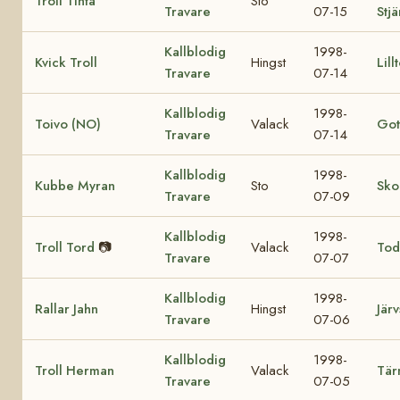
Troll Tinta
Sto
Travare
07-15
Stj
Kallblodig
1998-
Kvick Troll
Hingst
Lill
Travare
07-14
Kallblodig
1998-
Toivo (NO)
Valack
Got
Travare
07-14
Kallblodig
1998-
Kubbe Myran
Sto
Sko
Travare
07-09
Kallblodig
1998-
Troll Tord
📷
Valack
Tod
Travare
07-07
Kallblodig
1998-
Rallar Jahn
Hingst
Järv
Travare
07-06
Kallblodig
1998-
Troll Herman
Valack
Tär
Travare
07-05