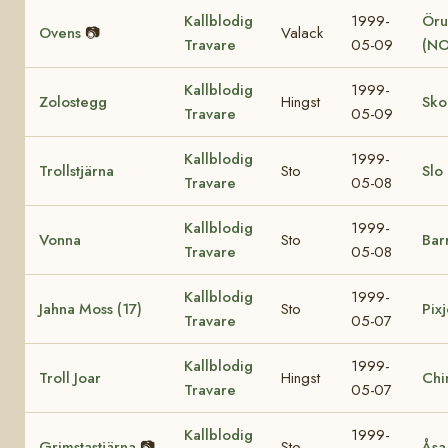
Kallblodig
1999-
Öru
Ovens
📷
Valack
Travare
05-09
(NO
Kallblodig
1999-
Zolostegg
Hingst
Sko
Travare
05-09
Kallblodig
1999-
Trollstjärna
Sto
Slo
Travare
05-08
Kallblodig
1999-
Vonna
Sto
Bar
Travare
05-08
Kallblodig
1999-
Jahna Moss (17)
Sto
Pixj
Travare
05-07
Kallblodig
1999-
Troll Joar
Hingst
Chi
Travare
05-07
Kallblodig
1999-
Grimstastjärna
📷
Sto
Åsa