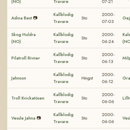
(NO)
Travare
07-21
Kallblodig
2000-
Adina Best
📷
Sto
Gej
Travare
07-03
Skog Huldra
Kallblodig
2000-
Kal
Sto
(NO)
Travare
06-24
(NO
Kallblodig
2000-
Pilatroll Rivner
Sto
Mil
Travare
06-13
Kallblodig
2000-
Jahnson
Hingst
Gr
Travare
06-12
Kallblodig
2000-
Troll Kvickatösen
Sto
Lill
Travare
06-06
Kallblodig
2000-
Vessle Jahna
📷
Sto
Vesl
Travare
06-06