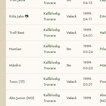
Travare
04-15
Kallblodig
1999-
Köla Jahn
📷
Valack
Eit
Travare
04-11
Kallblodig
1999-
Troll Best
Valack
Nel
Travare
04-01
Kallblodig
1999-
Humlan
Sto
Pila
Travare
03-24
Kallblodig
1999-
Månfrö
Sto
Mån
Travare
03-23
Kallblodig
1999-
Toxic (17)
Valack
Pixe
Travare
03-21
Kallblodig
Alm
Alm Junior (NO)
Valack
1999
Travare
(NO