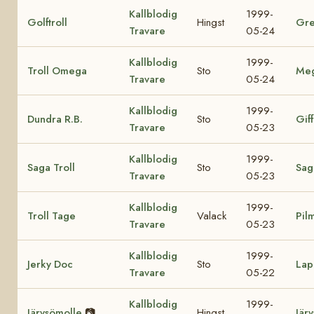
Kallblodig
1999-
Golftroll
Hingst
Gre
Travare
05-24
Kallblodig
1999-
Troll Omega
Sto
Me
Travare
05-24
Kallblodig
1999-
Dundra R.B.
Sto
Giff
Travare
05-23
Kallblodig
1999-
Saga Troll
Sto
Sag
Travare
05-23
Kallblodig
1999-
Troll Tage
Valack
Pil
Travare
05-23
Kallblodig
1999-
Jerky Doc
Sto
Lap
Travare
05-22
Kallblodig
1999-
Järvsömolle
📷
Hingst
Jär