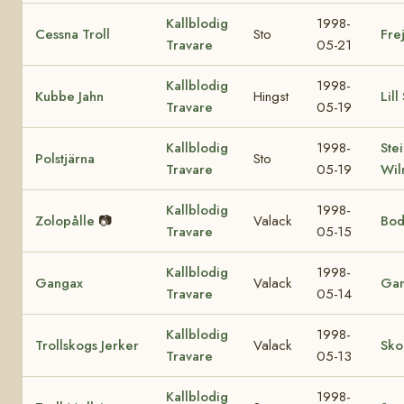
Kallblodig
1998-
Cessna Troll
Sto
Fre
Travare
05-21
Kallblodig
1998-
Kubbe Jahn
Hingst
Lill
Travare
05-19
Kallblodig
1998-
Ste
Polstjärna
Sto
Travare
05-19
Wil
Kallblodig
1998-
Zolopålle
📷
Valack
Bod
Travare
05-15
Kallblodig
1998-
Gangax
Valack
Gan
Travare
05-14
Kallblodig
1998-
Trollskogs Jerker
Valack
Sko
Travare
05-13
Kallblodig
1998-