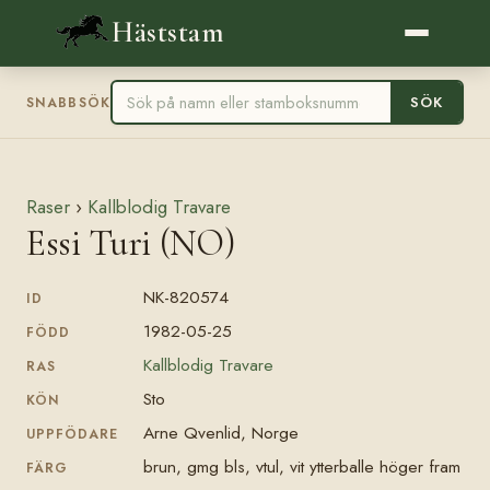
Häststam
SÖK
SNABBSÖK
Raser
›
Kallblodig Travare
Essi Turi (NO)
NK-820574
ID
1982-05-25
FÖDD
Kallblodig Travare
RAS
Sto
KÖN
Arne Qvenlid, Norge
UPPFÖDARE
brun, gmg bls, vtul, vit ytterballe höger fram
FÄRG