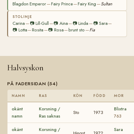
Blagdon Emperor
Fairy Prince
Fairy King
Sultan
—
—
—
STOLINJE
Carina
📷
Lill-Gull
📷
Aina
📷
Linda
📷
Sara
—
—
—
—
—
📷
Lotta
Rosita
📷
Rosa
brunt sto
Fia
—
—
—
—
Halvsyskon
PÅ FADERSIDAN (54)
NAMN
RAS
KÖN
FÖDD
MOR
okänt
Korsning /
Blixtra
Sto
1973
namn
Ras saknas
763
okänt
Korsning /
Sara
Hingst
1972