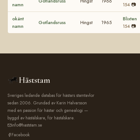
Gotlandsruss
Hingst
1966
namn
📷
154
okänt
Blixten
Gotlandsruss
Hingst
1965
namn
📷
154
Häststam
Sveriges ledande databas för hästars stamtavlor
sedan 2006. Grundad av Karin Halvarsson
med en passion för hästar och genealogi —
byggd av hästälskare, för hästälskare.
info@haststam.se
Facebook