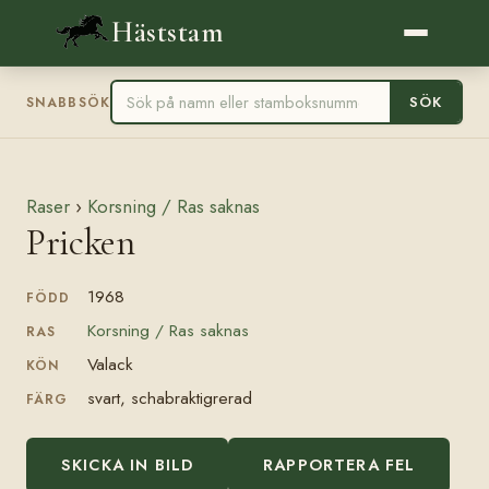
Häststam
SÖK
SNABBSÖK
Raser
›
Korsning / Ras saknas
Pricken
1968
FÖDD
Korsning / Ras saknas
RAS
Valack
KÖN
svart, schabraktigrerad
FÄRG
SKICKA IN BILD
RAPPORTERA FEL