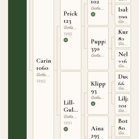
102
Gotlandsruss
Isabella
Prick
299
123
Gotlandsruss
Gotlandsruss
Kurre
1950
83
Puppi
Gotlandsruss
350
Nella
Gotlandsruss
Carina
226
Gotlandsruss
1060
Gotlandsruss
Ducke
1962
66
Klipp
Gotlandsruss
93
Gotlandsruss
Liljan
Lill-
201
Gull
Gotlandsruss
445
Gotlandsruss
Botajr
1951
80
Aina
Gotlandsruss
295