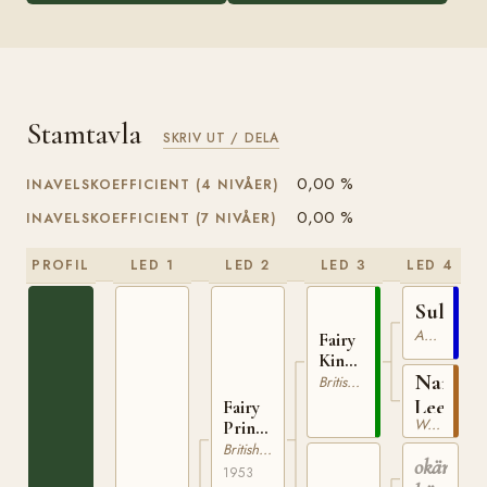
Stamtavla
SKRIV UT / DELA
0,00 %
INAVELSKOEFFICIENT (4 NIVÅER)
0,00 %
INAVELSKOEFFICIENT (7 NIVÅER)
PROFIL
LED 1
LED 2
LED 3
LED 4
Sultan
Australiensisk Ponny
Fairy
King
Nancy
BSH&PS
British Spotted Pony
13
Lee
Fairy
Welsh Mountain
Prince
BSpPS
British Spotted Pony
okänd
25
1953