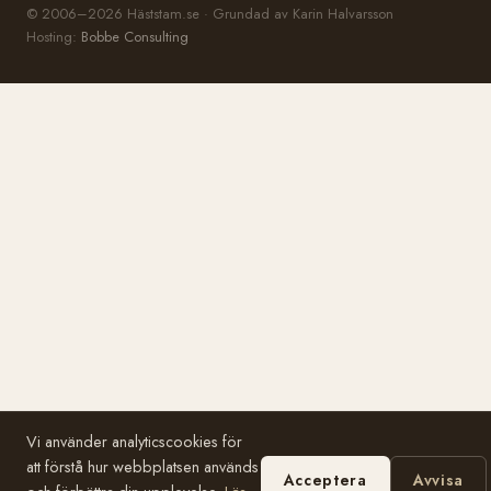
© 2006–2026 Häststam.se · Grundad av Karin Halvarsson
Hosting:
Bobbe Consulting
Vi använder analyticscookies för
att förstå hur webbplatsen används
Acceptera
Avvisa