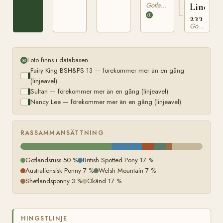
Gotlandsruss
Linda
233
Gotlandsruss
Foto finns i databasen
Fairy King BSH&PS 13 — förekommer mer än en gång
(linjeavel)
Sultan — förekommer mer än en gång (linjeavel)
Nancy Lee — förekommer mer än en gång (linjeavel)
RASSAMMANSÄTTNING
Gotlandsruss 50 %
British Spotted Pony 17 %
Australiensisk Ponny 7 %
Welsh Mountain 7 %
Shetlandsponny 3 %
Okänd 17 %
HINGSTLINJE