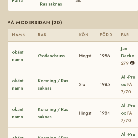
Pärla
Sto
Ras saknas
PÅ MODERSIDAN (20)
NAMN
RAS
KÖN
FÖDD
FAR
Jan
okänt
Gotlandsruss
Hingst
1986
Dacke
namn
📷
279
Ali-Pru
okänt
Korsning / Ras
Sto
1985
ox
FA
namn
saknas
7/70
Ali-Pru
okänt
Korsning / Ras
Hingst
1984
ox
FA
namn
saknas
7/70
Ali-Pru
okänt
Korsning / Ras