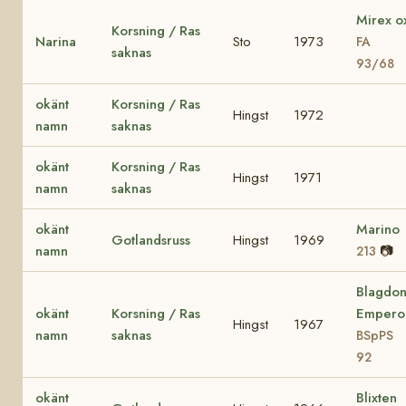
Mirex o
Korsning / Ras
Narina
Sto
1973
FA
saknas
93/68
okänt
Korsning / Ras
Hingst
1972
namn
saknas
okänt
Korsning / Ras
Hingst
1971
namn
saknas
okänt
Marino
Gotlandsruss
Hingst
1969
namn
📷
213
Blagdo
okänt
Korsning / Ras
Empero
Hingst
1967
namn
saknas
BSpPS
92
okänt
Blixten