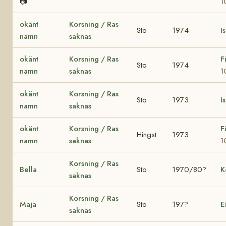
📷
1
okänt
Korsning / Ras
Sto
1974
I
namn
saknas
okänt
Korsning / Ras
F
Sto
1974
namn
saknas
1
okänt
Korsning / Ras
Sto
1973
I
namn
saknas
okänt
Korsning / Ras
F
Hingst
1973
namn
saknas
1
Korsning / Ras
Bella
Sto
1970/80?
K
saknas
Korsning / Ras
Maja
Sto
197?
E
saknas