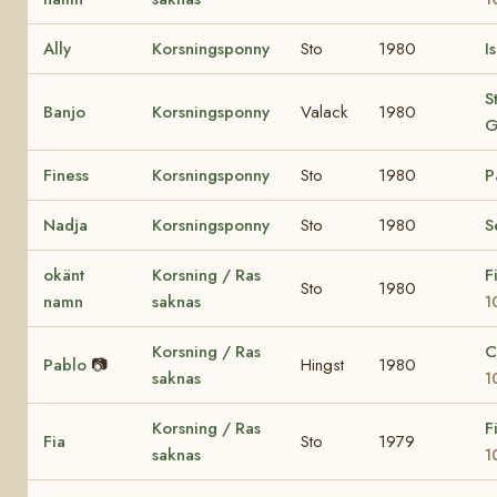
Ally
Korsningsponny
Sto
1980
I
S
Banjo
Korsningsponny
Valack
1980
G
Finess
Korsningsponny
Sto
1980
P
Nadja
Korsningsponny
Sto
1980
S
okänt
Korsning / Ras
F
Sto
1980
namn
saknas
1
Korsning / Ras
C
Pablo
📷
Hingst
1980
saknas
1
Korsning / Ras
F
Fia
Sto
1979
saknas
1