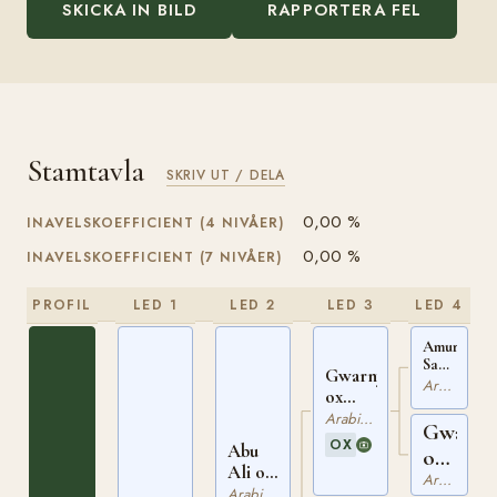
SKICKA IN BILD
RAPPORTERA FEL
Stamtavla
SKRIV UT / DELA
0,00 %
INAVELSKOEFFICIENT (4 NIVÅER)
0,00 %
INAVELSKOEFFICIENT (7 NIVÅER)
PROFIL
LED 1
LED 2
LED 3
LED 4
Amurath
Sahib
Gwarny
ox
Arabiskt Fullblod
ox
PASB
PASB
497
Arabiskt Fullblod
Gwara
1527
OX
Abu
ox
Ali ox
PASB
Arabiskt Fullblod
FA
Arabiskt Fullblod