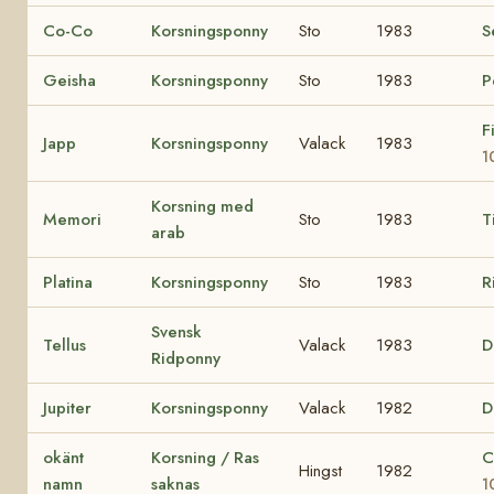
Co-Co
Korsningsponny
Sto
1983
S
Geisha
Korsningsponny
Sto
1983
P
F
Japp
Korsningsponny
Valack
1983
1
Korsning med
Memori
Sto
1983
T
arab
Platina
Korsningsponny
Sto
1983
R
Svensk
Tellus
Valack
1983
D
Ridponny
Jupiter
Korsningsponny
Valack
1982
D
okänt
Korsning / Ras
C
Hingst
1982
namn
saknas
1