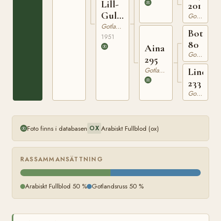
Lill-
201
Gull
Gotlandsruss
445
Gotlandsruss
Botajr
1951
80
Aina
Gotlandsruss
295
Gotlandsruss
Linda
233
Gotlandsruss
Foto finns i databasen
Arabiskt Fullblod (ox)
OX
RASSAMMANSÄTTNING
Arabiskt Fullblod 50 %
Gotlandsruss 50 %