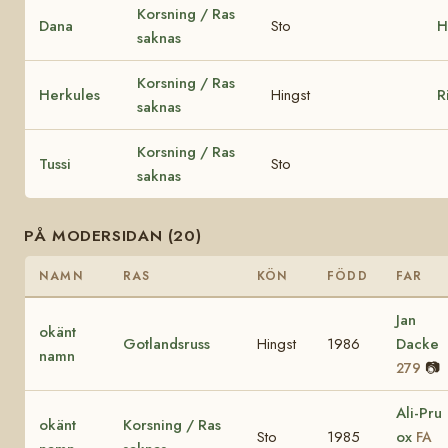
Korsning / Ras
Dana
Sto
H
saknas
Korsning / Ras
Herkules
Hingst
R
saknas
Korsning / Ras
Tussi
Sto
saknas
PÅ MODERSIDAN (20)
NAMN
RAS
KÖN
FÖDD
FAR
Jan
okänt
Gotlandsruss
Hingst
1986
Dacke
namn
📷
279
Ali-Pru
okänt
Korsning / Ras
Sto
1985
ox
FA