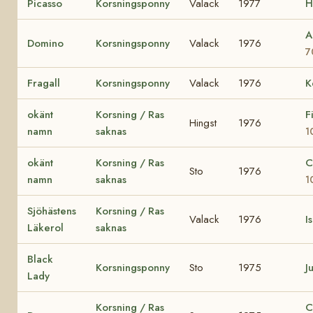
Picasso
Korsningsponny
Valack
1977
H
A
Domino
Korsningsponny
Valack
1976
7
Fragall
Korsningsponny
Valack
1976
K
okänt
Korsning / Ras
F
Hingst
1976
namn
saknas
1
okänt
Korsning / Ras
C
Sto
1976
namn
saknas
1
Sjöhästens
Korsning / Ras
Valack
1976
I
Läkerol
saknas
Black
Korsningsponny
Sto
1975
Ju
Lady
Korsning / Ras
C