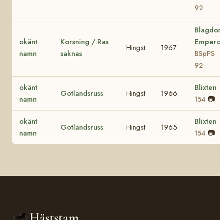
92
Blagdo
okänt
Korsning / Ras
Empero
Hingst
1967
namn
saknas
BSpPS
92
okänt
Blixten
Gotlandsruss
Hingst
1966
namn
📷
154
okänt
Blixten
Gotlandsruss
Hingst
1965
namn
📷
154
Häststam