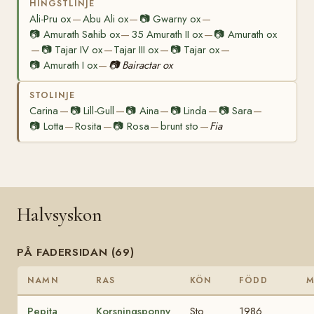
HINGSTLINJE
Ali-Pru ox
Abu Ali ox
📷
Gwarny ox
—
—
—
📷
Amurath Sahib ox
35 Amurath II ox
📷
Amurath ox
—
—
📷
Tajar IV ox
Tajar III ox
📷
Tajar ox
—
—
—
—
📷
Amurath I ox
📷
Bairactar ox
—
STOLINJE
Carina
📷
Lill-Gull
📷
Aina
📷
Linda
📷
Sara
—
—
—
—
—
📷
Lotta
Rosita
📷
Rosa
brunt sto
Fia
—
—
—
—
Halvsyskon
PÅ FADERSIDAN (69)
NAMN
RAS
KÖN
FÖDD
Pepita
Korsningsponny
Sto
1986