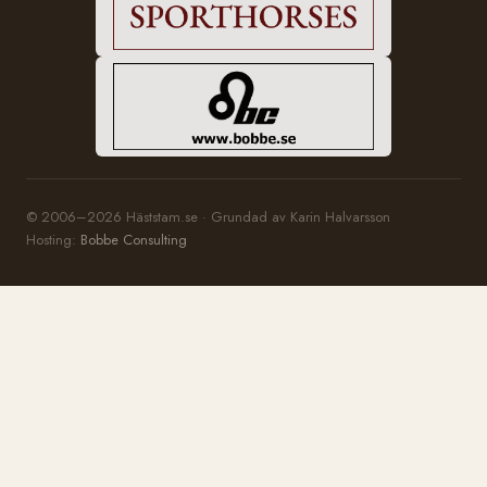
© 2006–2026 Häststam.se · Grundad av Karin Halvarsson
Hosting:
Bobbe Consulting