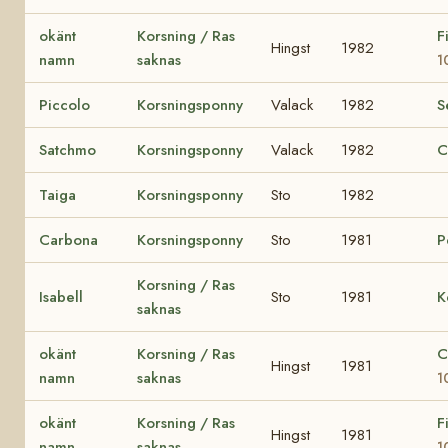
okänt
Korsning / Ras
F
Hingst
1982
namn
saknas
1
Piccolo
Korsningsponny
Valack
1982
S
Satchmo
Korsningsponny
Valack
1982
C
Taiga
Korsningsponny
Sto
1982
Carbona
Korsningsponny
Sto
1981
P
Korsning / Ras
Isabell
Sto
1981
K
saknas
okänt
Korsning / Ras
C
Hingst
1981
namn
saknas
1
okänt
Korsning / Ras
F
Hingst
1981
namn
saknas
1