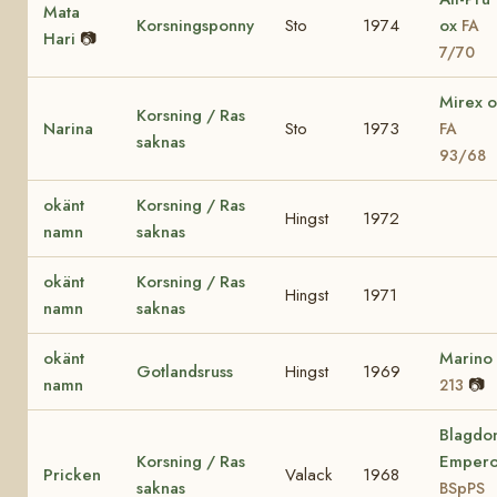
Mata
Korsningsponny
Sto
1974
ox
FA
Hari
📷
7/70
Mirex o
Korsning / Ras
Narina
Sto
1973
FA
saknas
93/68
okänt
Korsning / Ras
Hingst
1972
namn
saknas
okänt
Korsning / Ras
Hingst
1971
namn
saknas
okänt
Marino
Gotlandsruss
Hingst
1969
namn
📷
213
Blagdo
Korsning / Ras
Empero
Pricken
Valack
1968
saknas
BSpPS