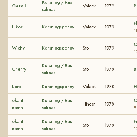
Korsning / Ras
Gazell
Valack
1979
P
saknas
F
Likör
Korsningsponny
Valack
1979
1
C
Wichy
Korsningsponny
Sto
1979
1
Korsning / Ras
Cherry
Sto
1978
B
saknas
Lord
Korsningsponny
Valack
1978
H
okänt
Korsning / Ras
C
Hingst
1978
namn
saknas
9
okänt
Korsning / Ras
F
Sto
1978
namn
saknas
1