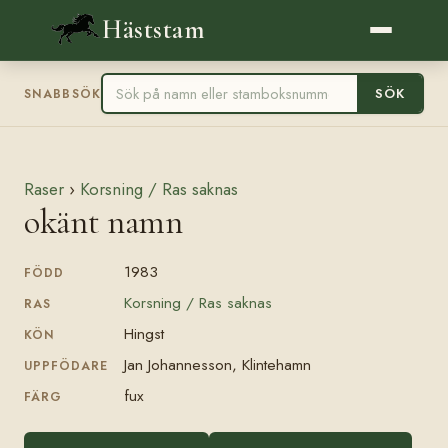
Häststam
SÖK
SNABBSÖK
Raser
›
Korsning / Ras saknas
okänt namn
1983
FÖDD
Korsning / Ras saknas
RAS
Hingst
KÖN
Jan Johannesson, Klintehamn
UPPFÖDARE
fux
FÄRG