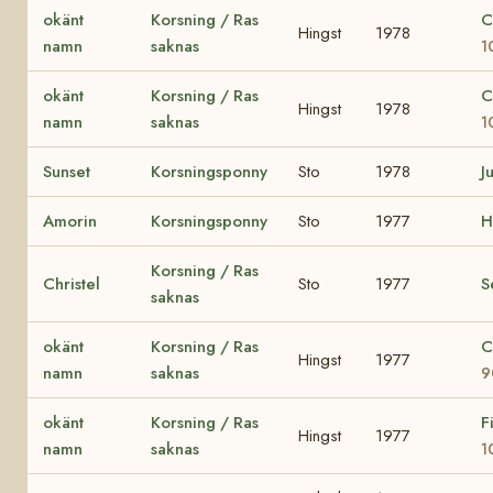
okänt
Korsning / Ras
C
Hingst
1978
namn
saknas
1
okänt
Korsning / Ras
C
Hingst
1978
namn
saknas
1
Sunset
Korsningsponny
Sto
1978
Ju
Amorin
Korsningsponny
Sto
1977
H
Korsning / Ras
Christel
Sto
1977
S
saknas
okänt
Korsning / Ras
C
Hingst
1977
namn
saknas
9
okänt
Korsning / Ras
F
Hingst
1977
namn
saknas
1