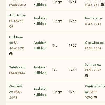
Hingst
1961
Fullblod
📷
PASB 2070
PASB 986
Abu Ali ox
Arabiskt
Mimikra ox
Hingst
1965
FA 85/68-
Fullblod
PASB 2246
69
Nidshem
ox
Arabiskt
Cisawica ox
FA
Sto
1966
Fullblod
46/68-70
PASB 2049
📷
Salinaa ox
Saletra ox
Arabiskt
Sto
1967
PASB 2026
Fullblod
PASB 2447
📷
Gedymin
Gastronomi
Arabiskt
ox
Hingst
1968
ox
PASB
PASB
Fullblod
📷
2498
1070