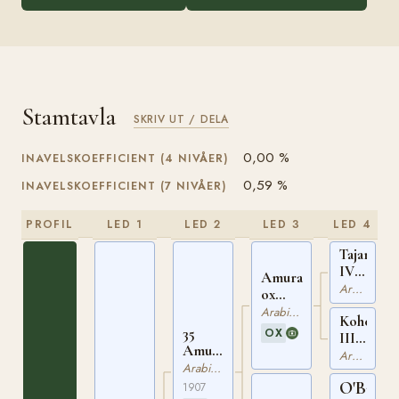
Stamtavla
SKRIV UT / DELA
0,00 %
INAVELSKOEFFICIENT (4 NIVÅER)
0,59 %
INAVELSKOEFFICIENT (7 NIVÅER)
PROFIL
LED 1
LED 2
LED 3
LED 4
Tajar
IV
Amurath
ox
Arabiskt Fullblod
ox
WEIL
WEIL
Arabiskt Fullblod
Koheil
117
130
35
OX
III
Amurath
ox
Arabiskt Fullblod
II ox
Arabiskt Fullblod
WEIL
PASB
O'Bajan
121
1907