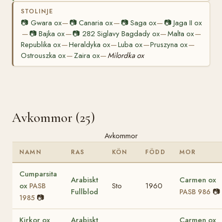
STOLINJE
📷
Gwara ox
📷
Canaria ox
📷
Saga ox
📷
Jaga II ox
—
—
—
📷
Bajka ox
📷
282 Siglavy Bagdady ox
Malta ox
—
—
—
—
Republika ox
Heraldyka ox
Luba ox
Pruszyna ox
—
—
—
—
Ostrouszka ox
Zaira ox
Milordka ox
—
—
Avkommor (25)
Avkommor
NAMN
RAS
KÖN
FÖDD
MOR
Cumparsita
Arabiskt
Carmen ox
ox
Sto
1960
PASB
Fullblod
📷
PASB 986
📷
1985
Kirkor ox
Arabiskt
Carmen ox