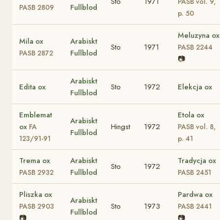
Sto
1971
PASB vol. 9,
Fullblod
PASB 2809
p. 50
Meluzyna ox
Mila ox
Arabiskt
Sto
1971
PASB 2244
Fullblod
PASB 2872
📷
Arabiskt
Edita ox
Sto
1972
Elekcja ox
Fullblod
Emblemat
Etola ox
Arabiskt
ox
Hingst
1972
FA
PASB vol. 8,
Fullblod
123/91-91
p. 41
Trema ox
Arabiskt
Tradycja ox
Sto
1972
Fullblod
PASB 2932
PASB 2451
Pliszka ox
Pardwa ox
Arabiskt
Sto
1973
PASB 2903
PASB 2441
Fullblod
📷
📷