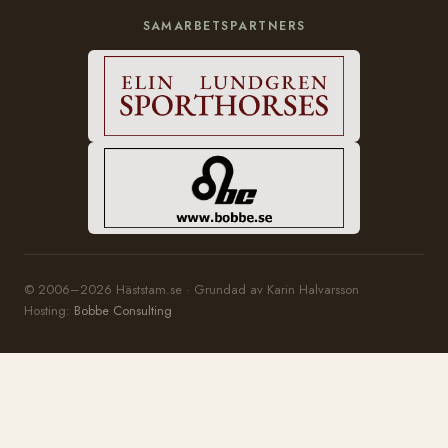
SAMARBETSPARTNERS
© 2006–2026 Häststam.se · Grundad av Karin Halvarsson
Hosting:
Bobbe Consulting