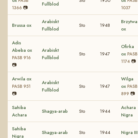
ox
Sto
1950
ox
PASB
PASB
Fullblod
📷
1366
1037
Arabiskt
Brzytwa
Brussa ox
Sto
1948
Fullblod
ox
Adis
Ofirka
Abeba ox
Arabiskt
Sto
1947
ox
PASB
Fullblod
PASB 916
📷
1174
📷
Arwila ox
Wilga
Arabiskt
Sto
1947
ox
PASB 951
PASB
Fullblod
📷
📷
899
Sahiba
Achara
Shagya-arab
Sto
1944
Achara
Nigra
Sahiba
Shagya-arab
Sto
1944
Nigra III
Nigra