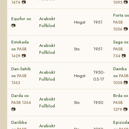
📷
📷
1476
1095
Forta ox
Equifor ox
Arabiskt
Hingst
1951
PASB
📷
Fullblod
📷
1056
Estokada
Saga ox
Arabiskt
ox
Sto
1951
PASB
PASB
Fullblod
📷
📷
1429
734
Dan-Sahib
Damba
Arabiskt
1950-
ox
Hingst
ox
PASB
PASB
Fullblod
03-17
📷
1363
1008
Darda ox
Brda ox
Arabiskt
Sto
1950
PASB 1364
PASB
Fullblod
📷
📷
1279
Daribba
Epizod
Arabiskt