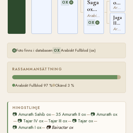
Saga
ox
OX
Arabiskt Fullblod
ox
PASB
PASB
130
Arabiskt Fullblod
Jaga
734
OX
II
ox
Arabiskt Fullblod
PASB
154
Foto finns i databasen
Arabiskt Fullblod (ox)
OX
RASSAMMANSÄTTNING
Arabiskt Fullblod 97 %
Okänd 3 %
HINGSTLINJE
📷
Amurath Sahib ox
35 Amurath II ox
📷
Amurath ox
—
—
📷
Tajar IV ox
Tajar III ox
📷
Tajar ox
—
—
—
—
📷
Amurath I ox
📷
Bairactar ox
—