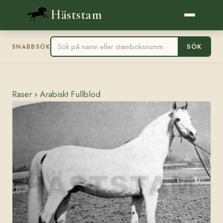
Häststam
SÖK
SNABBSÖK
Raser
›
Arabiskt Fullblod