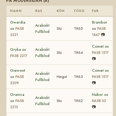
PÅ MODERSIDAN (8)
NAMN
RAS
KÖN
FÖDD
FAR
Gwardia
Branibor
Arabiskt
ox
Sto
1965
ox
PASB
PASB
Fullblod
📷
2221
1847
Comet ox
Gryka ox
Arabiskt
Sto
1964
PASB 1517
Fullblod
PASB 2217
📷
Giewont
Comet ox
Arabiskt
ox
Hingst
1963
PASB
PASB 1517
Fullblod
📷
2209
Granica
Nabor ox
Arabiskt
ox
Sto
1962
PASB
RASB 33
Fullblod
📷
2215