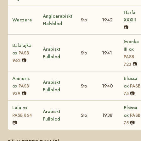
Harfa
Angloarabiskt
Weczera
Sto
1942
XXXIII
Halvblod
📷
Iwonka
Balalajka
Arabiskt
III ox
ox
Sto
1941
PASB
Fullblod
PASB
📷
962
📷
723
Amneris
Elsissa
Arabiskt
ox
Sto
1940
ox
PASB
PASB
Fullblod
📷
📷
939
75
Lala ox
Elsissa
Arabiskt
Sto
1938
ox
PASB 864
PASB
Fullblod
📷
📷
75