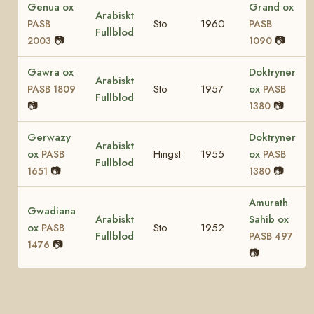
Genua ox
Grand ox
Arabiskt
Sto
1960
PASB
PASB
Fullblod
📷
📷
2003
1090
Gawra ox
Doktryner
Arabiskt
Sto
1957
ox
PASB 1809
PASB
Fullblod
📷
📷
1380
Gerwazy
Doktryner
Arabiskt
ox
Hingst
1955
ox
PASB
PASB
Fullblod
📷
📷
1651
1380
Amurath
Gwadiana
Arabiskt
Sahib ox
ox
Sto
1952
PASB
Fullblod
PASB 497
📷
1476
📷