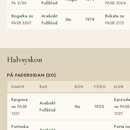
Fullblod
FA 2/86
PASB 3064
Bogatka ox
Arabiskt
Bokata ox
Sto
1979
Fullblod
PASB 3507
PASB 2115
Halvsyskon
PÅ FADERSIDAN (20)
NAMN
RAS
KÖN
FÖDD
MOR
Epigona
Epizod
Arabiskt
ox
Sto
1953
ox
PASB
PASB
Fullblod
1521
1037
Fortunka
Forta ox