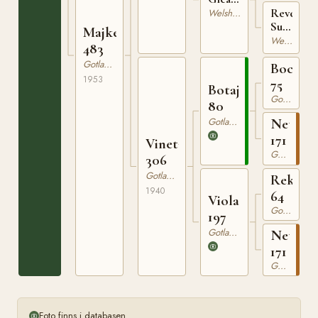
WSB
Revel
Welsh Mountain
9630
Sunrise
Majken
WSB
Welsh Mountain
483
9033
Gotlandsruss
Bocack
1953
75
Botajr
Gotlandsruss
80
Gotlandsruss
Netta
171
Vineta
Gotlandsruss
306
Gotlandsruss
Rekord
1940
64
Viola
Gotlandsruss
197
Gotlandsruss
Netta
171
Gotlandsruss
Foto finns i databasen