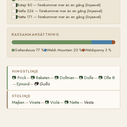
Botajr 80 — förekommer mer än en gång (linjeavel)
Nella 226 — förekommer mer än en gång (linjeavel)
Netta 171 — förekommer mer än en gång (linjeavel)
RASSAMMANSÄTTNING
Gotlandsruss 77 %
Welsh Mountain 20 %
Welshponny 3 %
HINGSTLINJE
📷
Prick
📷
Raketen
📷
Dollman
📷
Dolle
📷
Olle III
—
—
—
—
Ejmund
📷
Gullis
—
—
STOLINJE
Majken
Vineta
📷
Viola
📷
Netta
Vesta
—
—
—
—