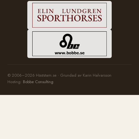
© 2006–2026 Häststam.se · Grundad av Karin Halvarsson
Hosting:
Bobbe Consulting