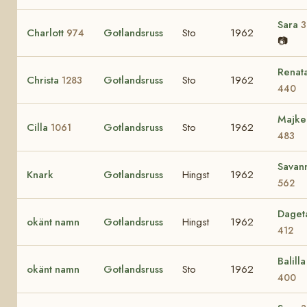
Sara
3
Charlott
Gotlandsruss
Sto
1962
974
📷
Renat
Christa
Gotlandsruss
Sto
1962
1283
440
Majke
Cilla
Gotlandsruss
Sto
1962
1061
483
Savan
Knark
Gotlandsruss
Hingst
1962
562
Daget
okänt namn
Gotlandsruss
Hingst
1962
412
Balilla 
okänt namn
Gotlandsruss
Sto
1962
400