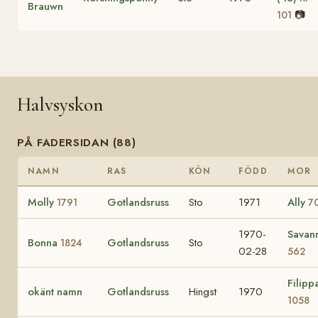
Brauwn
📷
101
Halvsyskon
PÅ FADERSIDAN (88)
NAMN
RAS
KÖN
FÖDD
MOR
Molly
Gotlandsruss
Sto
1971
Ally
1791
7
1970-
Savan
Bonna
Gotlandsruss
Sto
1824
02-28
562
Filipp
okänt namn
Gotlandsruss
Hingst
1970
1058