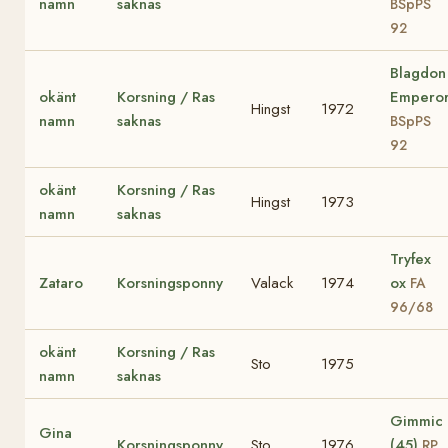
namn
saknas
BSpPS
92
Blagdon
okänt
Korsning / Ras
Empero
Hingst
1972
namn
saknas
BSpPS
92
okänt
Korsning / Ras
Hingst
1973
namn
saknas
Tryfex
Zataro
Korsningsponny
Valack
1974
ox
FA
96/68
okänt
Korsning / Ras
Sto
1975
namn
saknas
Gimmic
Gina
Korsningsponny
Sto
1976
(45)
RP