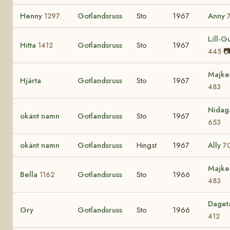
Henny
Gotlandsruss
Sto
1967
Anny
1297
Lill-Gu
Hitta
Gotlandsruss
Sto
1967
1412

445
Majke
Hjärta
Gotlandsruss
Sto
1967
483
Nidag
okänt namn
Gotlandsruss
Sto
1967
653
okänt namn
Gotlandsruss
Hingst
1967
Ally
7
Majke
Bella
Gotlandsruss
Sto
1966
1162
483
Daget
Gry
Gotlandsruss
Sto
1966
412