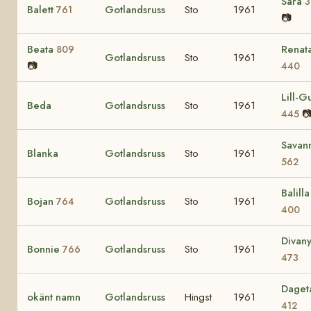
Sara
3
Balett
Gotlandsruss
Sto
1961
761
📷
Beata
Renat
809
Gotlandsruss
Sto
1961
📷
440
Lill-Gu
Beda
Gotlandsruss
Sto
1961

445
Savan
Blanka
Gotlandsruss
Sto
1961
562
Balilla 
Bojan
Gotlandsruss
Sto
1961
764
400
Divan
Bonnie
Gotlandsruss
Sto
1961
766
473
Daget
okänt namn
Gotlandsruss
Hingst
1961
412