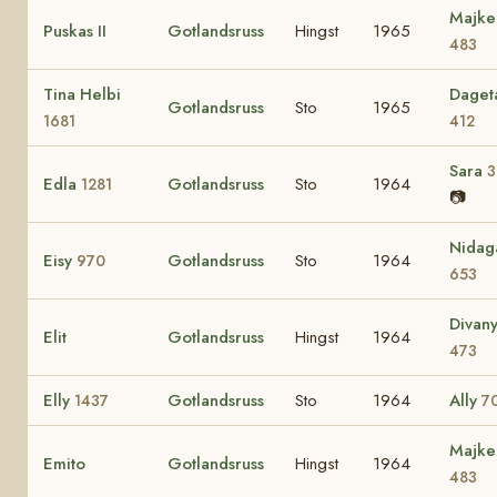
Majke
Puskas II
Gotlandsruss
Hingst
1965
483
Tina Helbi
Daget
Gotlandsruss
Sto
1965
1681
412
Sara
3
Edla
Gotlandsruss
Sto
1964
1281
📷
Nidag
Eisy
Gotlandsruss
Sto
1964
970
653
Divan
Elit
Gotlandsruss
Hingst
1964
473
Elly
Gotlandsruss
Sto
1964
Ally
1437
7
Majke
Emito
Gotlandsruss
Hingst
1964
483