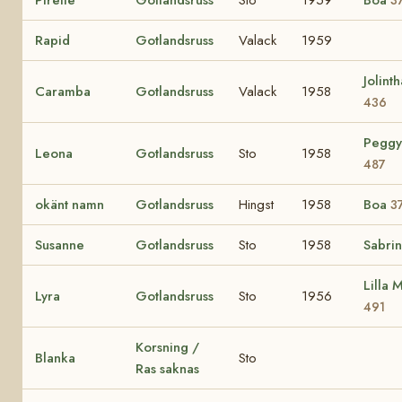
Rapid
Gotlandsruss
Valack
1959
Jolinth
Caramba
Gotlandsruss
Valack
1958
436
Peggy
Leona
Gotlandsruss
Sto
1958
487
okänt namn
Gotlandsruss
Hingst
1958
Boa
3
Susanne
Gotlandsruss
Sto
1958
Sabri
Lilla 
Lyra
Gotlandsruss
Sto
1956
491
Korsning /
Blanka
Sto
Ras saknas