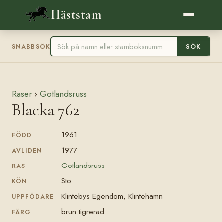
Häststam
SÖK
SNABBSÖK
Raser
›
Gotlandsruss
Blacka 762
1961
FÖDD
1977
AVLIDEN
Gotlandsruss
RAS
Sto
KÖN
Klintebys Egendom, Klintehamn
UPPFÖDARE
brun tigrerad
FÄRG