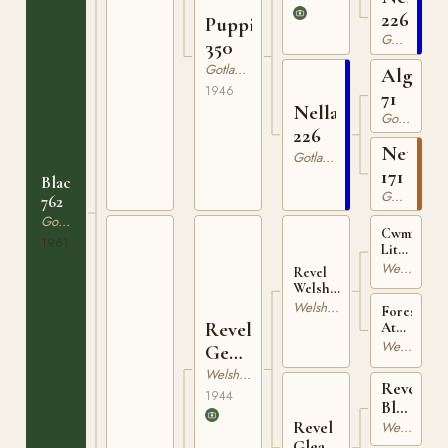
226
Puppi
Gotlandsruss
350
Gotlandsruss
Algo
1946
71
Nella
Gotlandsruss
226
Netta
Gotlandsruss
171
Blacka
Gotlandsruss
762
Gotlandsruss
Cwmforest
1961
Little
Jack
Welsh Mountain
Revel
WSB
Welsh
1418
Model
Welsh Mountain
Forest
WSB
Revel
Atom's
1689
Swell
Welsh Mountain
General
WSB
106
Welshponny
7319
Revel
1944
Blueston
WSB
Revel
Welsh Mountain
1611
Gleam