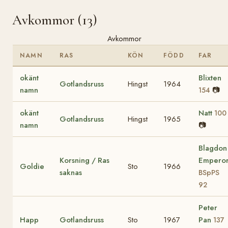
Avkommor (13)
Avkommor
NAMN
RAS
KÖN
FÖDD
FAR
okänt
Blixten
Gotlandsruss
Hingst
1964
namn
📷
154
okänt
Natt
100
Gotlandsruss
Hingst
1965
namn
📷
Blagdon
Korsning / Ras
Empero
Goldie
Sto
1966
saknas
BSpPS
92
Peter
Happ
Gotlandsruss
Sto
1967
Pan
137