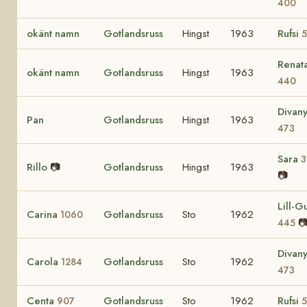
400
okänt namn
Gotlandsruss
Hingst
1963
Rufsi
5
Renat
okänt namn
Gotlandsruss
Hingst
1963
440
Divan
Pan
Gotlandsruss
Hingst
1963
473
Sara
3
Rillo
📷
Gotlandsruss
Hingst
1963
📷
Lill-Gu
Carina
Gotlandsruss
Sto
1962
1060

445
Divan
Carola
Gotlandsruss
Sto
1962
1284
473
Centa
Gotlandsruss
Sto
1962
Rufsi
907
5