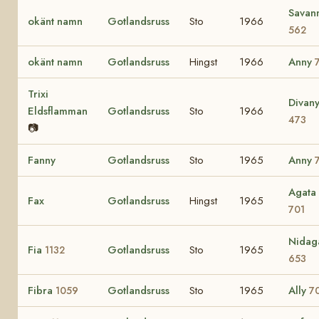
Savan
okänt namn
Gotlandsruss
Sto
1966
562
okänt namn
Gotlandsruss
Hingst
1966
Anny
Trixi
Divan
Eldsflamman
Gotlandsruss
Sto
1966
473
📷
Fanny
Gotlandsruss
Sto
1965
Anny
Agata
Fax
Gotlandsruss
Hingst
1965
701
Nidag
Fia
Gotlandsruss
Sto
1965
1132
653
Fibra
Gotlandsruss
Sto
1965
Ally
1059
7