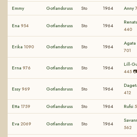
Emmy
Gotlandsruss
Sto
1964
Anny
Renat
Ena
Gotlandsruss
Sto
1964
954
440
Agata
Erika
Gotlandsruss
Sto
1964
1090
701
Lill-Gu
Erna
Gotlandsruss
Sto
1964
976

445
Daget
Essy
Gotlandsruss
Sto
1964
969
412
Etta
Gotlandsruss
Sto
1964
Rufsi
1759
5
Savan
Eva
Gotlandsruss
Sto
1964
2069
562