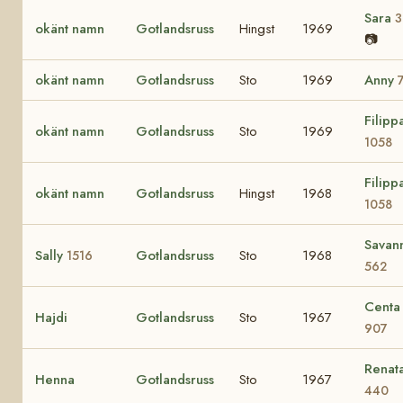
Sara
3
okänt namn
Gotlandsruss
Hingst
1969
📷
okänt namn
Gotlandsruss
Sto
1969
Anny
Filipp
okänt namn
Gotlandsruss
Sto
1969
1058
Filipp
okänt namn
Gotlandsruss
Hingst
1968
1058
Savan
Sally
Gotlandsruss
Sto
1968
1516
562
Centa
Hajdi
Gotlandsruss
Sto
1967
907
Renat
Henna
Gotlandsruss
Sto
1967
440