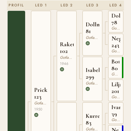
PROFIL
LED 1
LED 2
LED 3
LED 4
Dolle
78
Dollman
Gotlandsruss
81
Gotlandsruss
Nego
Raketen
243
102
Gotlandsruss
Gotlandsruss
Botajr
1946
80
Isabella
Gotlandsruss
299
Gotlandsruss
Liljan
Prick
201
123
Gotlandsruss
Gotlandsruss
Ivan
1950
39
Kurre
Gotlandsruss
83
Gotlandsruss
Nella