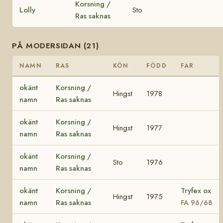
Korsning /
Lolly
Sto
Ras saknas
PÅ MODERSIDAN (21)
NAMN
RAS
KÖN
FÖDD
FAR
okänt
Korsning /
Hingst
1978
namn
Ras saknas
okänt
Korsning /
Hingst
1977
namn
Ras saknas
okänt
Korsning /
Sto
1976
namn
Ras saknas
okänt
Korsning /
Tryfex ox
Hingst
1975
namn
Ras saknas
FA 96/68