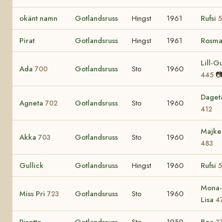
okänt namn
Gotlandsruss
Hingst
1961
Rufsi
5
Pirat
Gotlandsruss
Hingst
1961
Rosma
Lill-Gu
Ada
Gotlandsruss
Sto
1960
700

445
Daget
Agneta
Gotlandsruss
Sto
1960
702
412
Majke
Akka
Gotlandsruss
Sto
1960
703
483
Gullick
Gotlandsruss
Hingst
1960
Rufsi
5
Mona-
Miss Pri
Gotlandsruss
Sto
1960
723
Lisa
4
Pirette
Gotlandsruss
Sto
1959
Boa
3