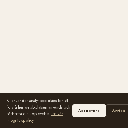
Vi använder analyticscookies för att
förstå hur webbplatsen används och
Acceptera
Avvisa
förbättra din upplevelse.
Läs vår
integritetspolicy
.