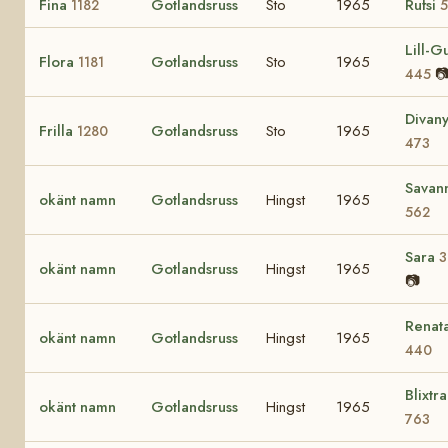
Fina
Gotlandsruss
Sto
1965
Rufsi
1182
5
Lill-Gu
Flora
Gotlandsruss
Sto
1965
1181

445
Divan
Frilla
Gotlandsruss
Sto
1965
1280
473
Savan
okänt namn
Gotlandsruss
Hingst
1965
562
Sara
3
okänt namn
Gotlandsruss
Hingst
1965
📷
Renat
okänt namn
Gotlandsruss
Hingst
1965
440
Blixtra
okänt namn
Gotlandsruss
Hingst
1965
763