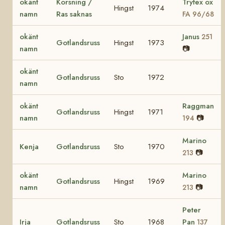
okänt
Korsning /
Tryfex ox
Hingst
1974
namn
Ras saknas
FA 96/68
okänt
Janus
251
Gotlandsruss
Hingst
1973
namn
📷
okänt
Gotlandsruss
Sto
1972
namn
okänt
Raggman
Gotlandsruss
Hingst
1971
namn
📷
194
Marino
Kenja
Gotlandsruss
Sto
1970
📷
213
okänt
Marino
Gotlandsruss
Hingst
1969
namn
📷
213
Peter
Irja
Gotlandsruss
Sto
1968
Pan
137