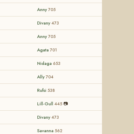
Anny
705
Divany
473
Anny
705
Agata
701
Nidaga
653
Ally
704
Rufsi
538
Lill-Gull
📷
445
Divany
473
Savanna
562