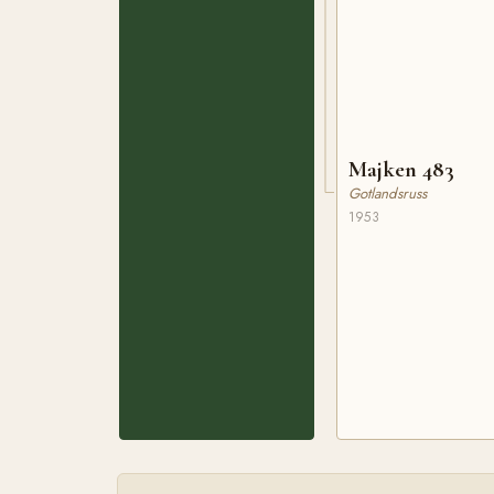
Majken 483
Gotlandsruss
1953