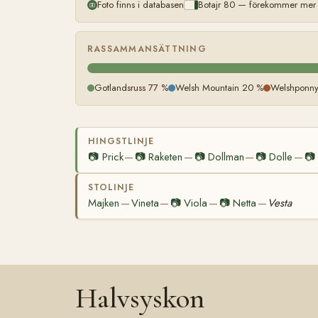
Foto finns i databasen
Botajr 80 — förekommer mer ä
RASSAMMANSÄTTNING
Gotlandsruss 77 %
Welsh Mountain 20 %
Welshponny
HINGSTLINJE
📷
Prick
📷
Raketen
📷
Dollman
📷
Dolle
📷
—
—
—
—
STOLINJE
Majken
Vineta
📷
Viola
📷
Netta
Vesta
—
—
—
—
Halvsyskon