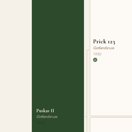
Prick 123
Gotlandsruss
1950
Puskas II
Gotlandsruss
1965