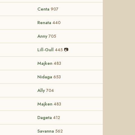
Centa
907
Renata
440
Anny
705
Lill-Gull
📷
445
Majken
483
Nidaga
653
Ally
704
Majken
483
Dageta
412
Savanna
562