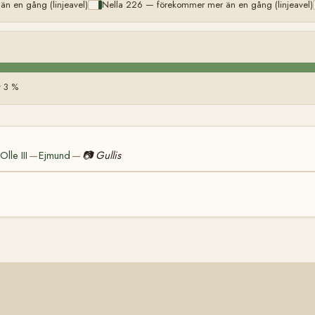
n en gång (linjeavel)
Nella 226 — förekommer mer än en gång (linjeavel)
 3 %
Olle III
Ejmund
📷
Gullis
—
—