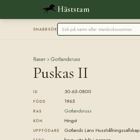
Häststam
SNABBSÖK
Raser
›
Gotlandsruss
Puskas II
30-65-0800
ID
1965
FÖDD
Gotlandsruss
RAS
Hingst
KÖN
Gotlands Läns Husshållningssällskap
UPPFÖDARE
brun, vita hår i pannan