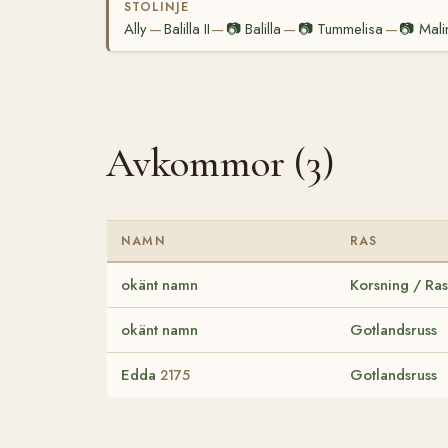
STOLINJE
Ally
Balilla II
📷
Balilla
📷
Tummelisa
📷
Mali
—
—
—
—
Avkommor (3)
NAMN
RAS
okänt namn
Korsning / Ras
okänt namn
Gotlandsruss
Edda
Gotlandsruss
2175