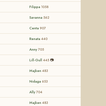
Filippa
1058
Savanna
562
Centa
907
Renata
440
Anny
705
Lill-Gull
📷
445
Majken
483
Nidaga
653
Ally
704
Majken
483