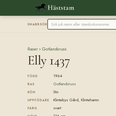
Häststam
SNABBSÖK
Raser
›
Gotlandsruss
Elly 1437
1964
FÖDD
Gotlandsruss
RAS
Sto
KÖN
Klintebys Gård, Klintehamn
UPPFÖDARE
svart
FÄRG
116 cm