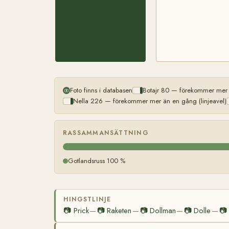
Foto finns i databasen
Botajr 80 — förekommer mer ä
Nella 226 — förekommer mer än en gång (linjeavel)
RASSAMMANSÄTTNING
Gotlandsruss 100 %
HINGSTLINJE
📷
Prick
📷
Raketen
📷
Dollman
📷
Dolle
📷
—
—
—
—