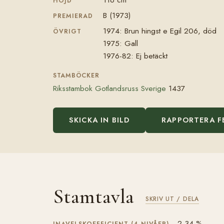
HÖJD
B (1973)
PREMIERAD
1974: Brun hingst e Egil 206, död
ÖVRIGT
1975: Gall
1976-82: Ej betäckt
STAMBÖCKER
Riksstambok Gotlandsruss Sverige
1437
SKICKA IN BILD
RAPPORTERA F
Stamtavla
SKRIV UT / DELA
2,34 %