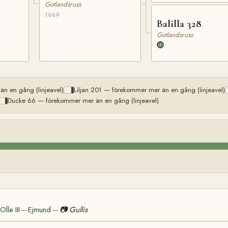
Gotlandsruss
1949
Balilla 328
Gotlandsruss
n en gång (linjeavel)
Liljan 201 — förekommer mer än en gång (linjeavel)
Ducke 66 — förekommer mer än en gång (linjeavel)
Olle III
Ejmund
📷
Gullis
—
—