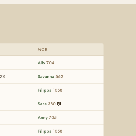
MOR
Ally
704
-28
Savanna
562
Filippa
1058
Sara
📷
380
Anny
705
Filippa
1058