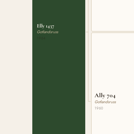
Elly 1437
Gotlandsruss
1964
Ally 704
Gotlandsruss
1960