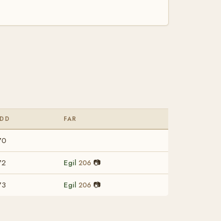
DD
FAR
70
72
Egil
📷
206
73
Egil
📷
206