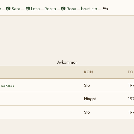
n
📷
Sara
📷
Lotta
Rosita
📷
Rosa
brunt sto
Fia
—
—
—
—
—
—
Avkommor
KÖN
FÖ
 saknas
Sto
19
Hingst
19
Sto
19