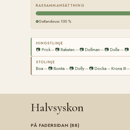
RASSAMMANSÄTTNING
Gotlandsruss 100 %
HINGSTLINJE
📷
Prick
📷
Raketen
📷
Dollman
📷
Dolle
📷
—
—
—
—
STOLINJE
Boa
📷
Bonita
📷
Dolly
📷
Docka
Krona III
—
—
—
—
Halvsyskon
PÅ FADERSIDAN (88)