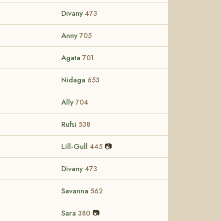
Divany
473
Anny
705
Agata
701
Nidaga
653
Ally
704
Rufsi
538
Lill-Gull
📷
445
Divany
473
Savanna
562
Sara
📷
380