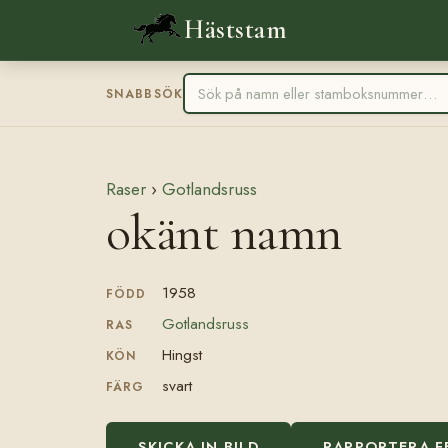
Häststam
SNABBSÖK
Raser
›
Gotlandsruss
okänt namn
1958
FÖDD
Gotlandsruss
RAS
Hingst
KÖN
svart
FÄRG
SKICKA IN BILD
RAPPORTERA F