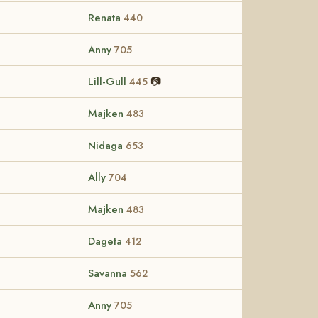
Renata
440
Anny
705
Lill-Gull
📷
445
Majken
483
Nidaga
653
Ally
704
Majken
483
Dageta
412
Savanna
562
Anny
705