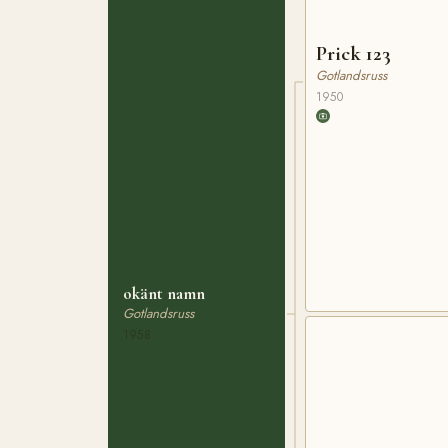
Prick 123
Gotlandsruss
1950
okänt namn
Gotlandsruss
1958