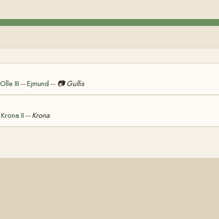
Olle III
Ejmund
📷
Gullis
—
—
Krona II
Krona
—
—