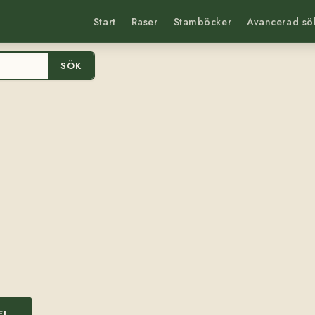
Start
Raser
Stamböcker
Avancerad sö
SÖK
EL