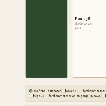
Boa 378
Gotlandsruss
1947
Foto finns i databasen
Botajr 80 — förekommer mer ä
Algo 71 — förekommer mer än en gång (linjeavel)