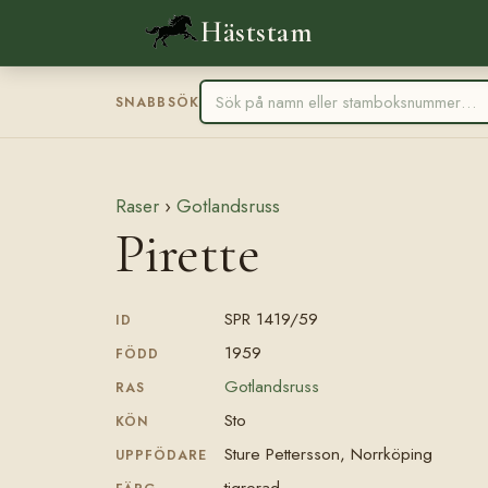
Häststam
SNABBSÖK
Raser
›
Gotlandsruss
Pirette
SPR 1419/59
ID
1959
FÖDD
Gotlandsruss
RAS
Sto
KÖN
Sture Pettersson, Norrköping
UPPFÖDARE
tigrerad