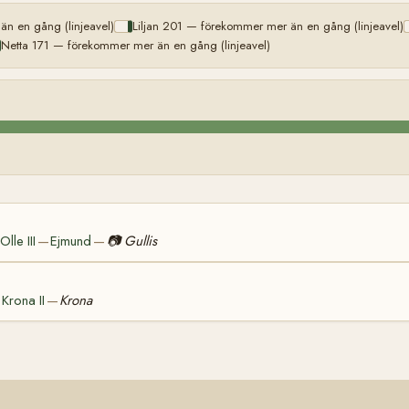
n en gång (linjeavel)
Liljan 201 — förekommer mer än en gång (linjeavel)
Netta 171 — förekommer mer än en gång (linjeavel)
Olle III
Ejmund
📷
Gullis
—
—
Krona II
Krona
—
—