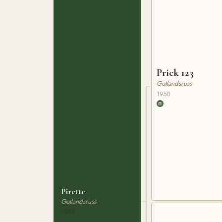
Prick 123
Gotlandsruss
1950
Pirette
Gotlandsruss
1959