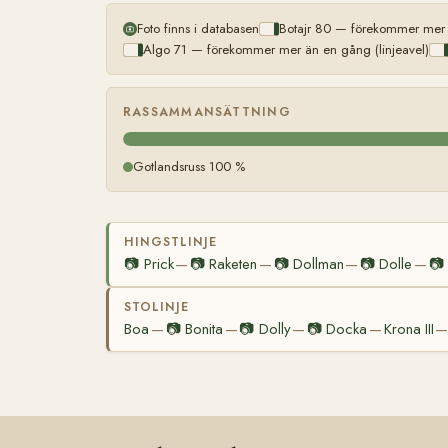
Foto finns i databasen
Botajr 80 — förekommer mer ä
Algo 71 — förekommer mer än en gång (linjeavel)
RASSAMMANSÄTTNING
Gotlandsruss 100 %
HINGSTLINJE
📷
Prick
📷
Raketen
📷
Dollman
📷
Dolle
📷
—
—
—
—
STOLINJE
Boa
📷
Bonita
📷
Dolly
📷
Docka
Krona III
—
—
—
—