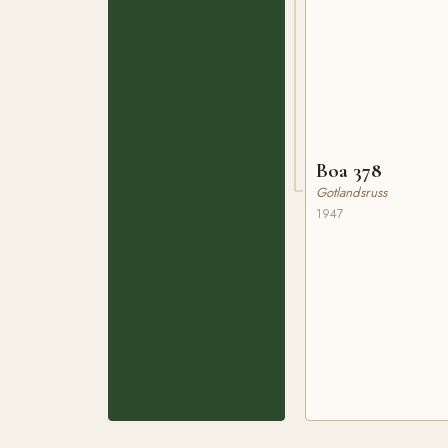
Boa 378
Gotlandsruss
1947