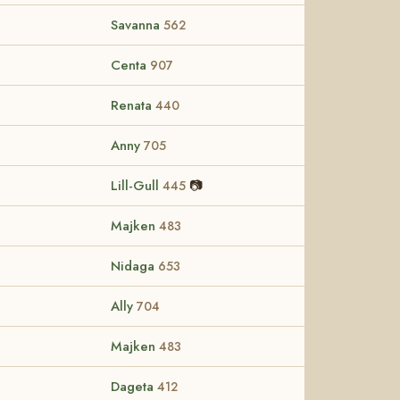
Savanna
562
Centa
907
Renata
440
Anny
705
Lill-Gull
📷
445
Majken
483
Nidaga
653
Ally
704
Majken
483
Dageta
412