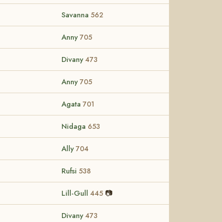
Savanna
562
Anny
705
Divany
473
Anny
705
Agata
701
Nidaga
653
Ally
704
Rufsi
538
Lill-Gull
📷
445
Divany
473