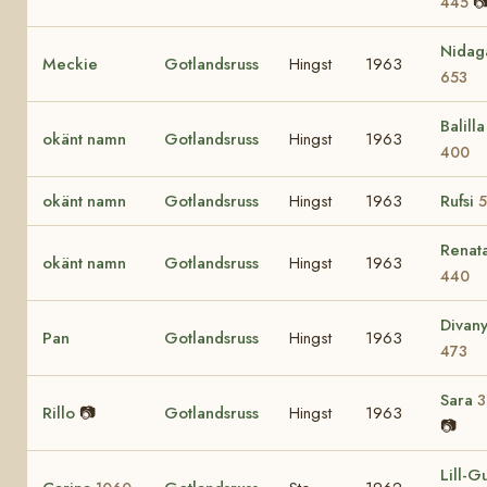

445
Nidag
Meckie
Gotlandsruss
Hingst
1963
653
Balilla 
okänt namn
Gotlandsruss
Hingst
1963
400
okänt namn
Gotlandsruss
Hingst
1963
Rufsi
5
Renat
okänt namn
Gotlandsruss
Hingst
1963
440
Divan
Pan
Gotlandsruss
Hingst
1963
473
Sara
3
Rillo
📷
Gotlandsruss
Hingst
1963
📷
Lill-Gu