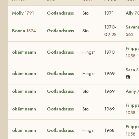
Molly
Gotlandsruss
Sto
1971
Ally
1791
7
1970-
Savan
Bonna
Gotlandsruss
Sto
1824
02-28
562
Filipp
okänt namn
Gotlandsruss
Hingst
1970
1058
Sara
3
okänt namn
Gotlandsruss
Hingst
1969
📷
okänt namn
Gotlandsruss
Sto
1969
Anny
Filipp
okänt namn
Gotlandsruss
Sto
1969
1058
Filipp
okänt namn
Gotlandsruss
Hingst
1968
1058