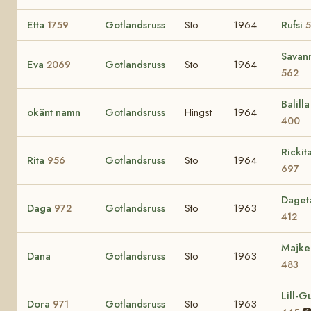
Etta
Gotlandsruss
Sto
1964
Rufsi
1759
5
Savan
Eva
Gotlandsruss
Sto
1964
2069
562
Balilla 
okänt namn
Gotlandsruss
Hingst
1964
400
Rickit
Rita
Gotlandsruss
Sto
1964
956
697
Daget
Daga
Gotlandsruss
Sto
1963
972
412
Majke
Dana
Gotlandsruss
Sto
1963
483
Lill-Gu
Dora
Gotlandsruss
Sto
1963
971