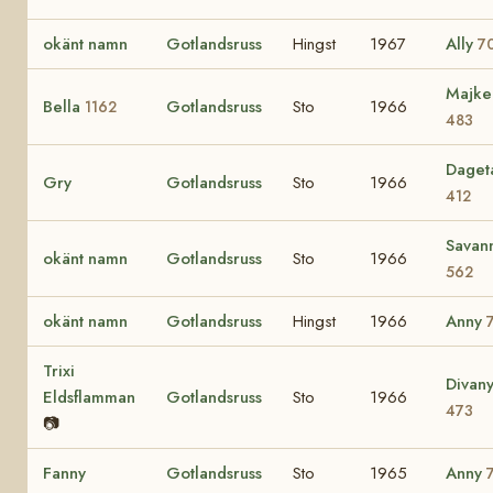
okänt namn
Gotlandsruss
Hingst
1967
Ally
7
Majke
Bella
Gotlandsruss
Sto
1966
1162
483
Daget
Gry
Gotlandsruss
Sto
1966
412
Savan
okänt namn
Gotlandsruss
Sto
1966
562
okänt namn
Gotlandsruss
Hingst
1966
Anny
Trixi
Divan
Eldsflamman
Gotlandsruss
Sto
1966
473
📷
Fanny
Gotlandsruss
Sto
1965
Anny