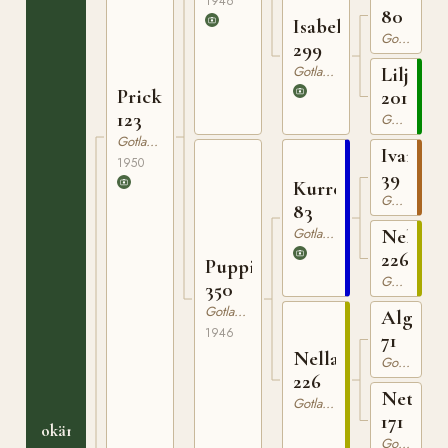
1946
80
Isabella
Gotlandsruss
299
Gotlandsruss
Liljan
Prick
201
123
Gotlandsruss
Gotlandsruss
Ivan
1950
39
Kurre
Gotlandsruss
83
Gotlandsruss
Nella
226
Puppi
Gotlandsruss
350
Gotlandsruss
Algo
1946
71
Nella
Gotlandsruss
226
Netta
Gotlandsruss
171
okänt
Gotlandsruss