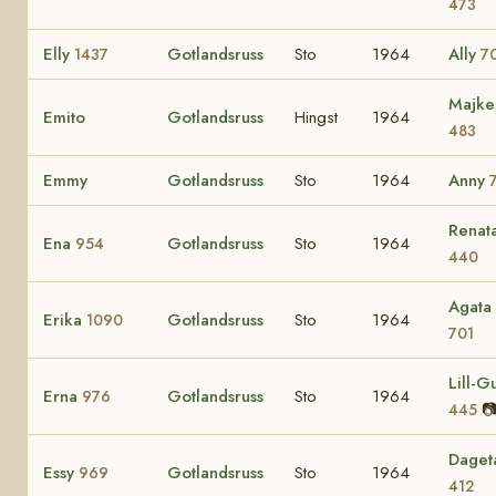
473
Elly
Gotlandsruss
Sto
1964
Ally
1437
7
Majke
Emito
Gotlandsruss
Hingst
1964
483
Emmy
Gotlandsruss
Sto
1964
Anny
Renat
Ena
Gotlandsruss
Sto
1964
954
440
Agata
Erika
Gotlandsruss
Sto
1964
1090
701
Lill-Gu
Erna
Gotlandsruss
Sto
1964
976

445
Daget
Essy
Gotlandsruss
Sto
1964
969
412