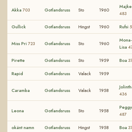
Majke
Akka
Gotlandsruss
Sto
1960
703
483
Gullick
Gotlandsruss
Hingst
1960
Rufsi
5
Mona-
Miss Pri
Gotlandsruss
Sto
1960
723
Lisa
4
Pirette
Gotlandsruss
Sto
1959
Boa
3
Rapid
Gotlandsruss
Valack
1959
Jolinth
Caramba
Gotlandsruss
Valack
1958
436
Peggy
Leona
Gotlandsruss
Sto
1958
487
okänt namn
Gotlandsruss
Hingst
1958
Boa
3