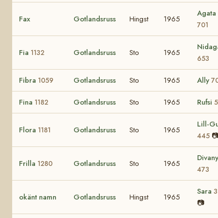
Agata
Fax
Gotlandsruss
Hingst
1965
701
Nidag
Fia
Gotlandsruss
Sto
1965
1132
653
Fibra
Gotlandsruss
Sto
1965
Ally
1059
7
Fina
Gotlandsruss
Sto
1965
Rufsi
1182
5
Lill-Gu
Flora
Gotlandsruss
Sto
1965
1181

445
Divan
Frilla
Gotlandsruss
Sto
1965
1280
473
Sara
3
okänt namn
Gotlandsruss
Hingst
1965
📷