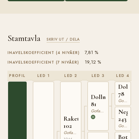
Stamtavla
SKRIV UT / DELA
7,81 %
INAVELSKOEFFICIENT (4 NIVÅER)
19,12 %
INAVELSKOEFFICIENT (7 NIVÅER)
PROFIL
LED 1
LED 2
LED 3
LED 4
Dolle
78
Dollman
Gotlandsruss
81
Gotlandsruss
Nego
Raketen
243
102
Gotlandsruss
Gotlandsruss
Botajr