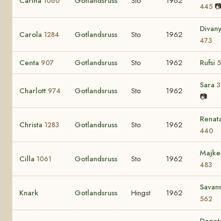
Carina
Gotlandsruss
Sto
1962
1060

445
Divan
Carola
Gotlandsruss
Sto
1962
1284
473
Centa
Gotlandsruss
Sto
1962
Rufsi
907
5
Sara
3
Charlott
Gotlandsruss
Sto
1962
974
📷
Renat
Christa
Gotlandsruss
Sto
1962
1283
440
Majke
Cilla
Gotlandsruss
Sto
1962
1061
483
Savan
Knark
Gotlandsruss
Hingst
1962
562
Daget