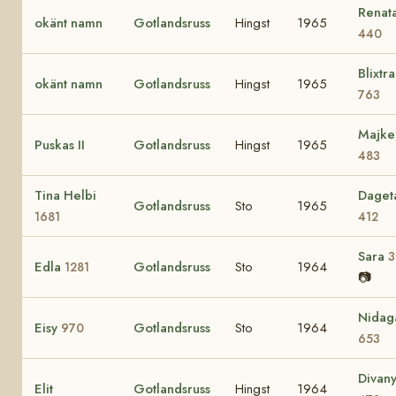
Renat
okänt namn
Gotlandsruss
Hingst
1965
440
Blixtra
okänt namn
Gotlandsruss
Hingst
1965
763
Majke
Puskas II
Gotlandsruss
Hingst
1965
483
Tina Helbi
Daget
Gotlandsruss
Sto
1965
1681
412
Sara
3
Edla
Gotlandsruss
Sto
1964
1281
📷
Nidag
Eisy
Gotlandsruss
Sto
1964
970
653
Divan
Elit
Gotlandsruss
Hingst
1964