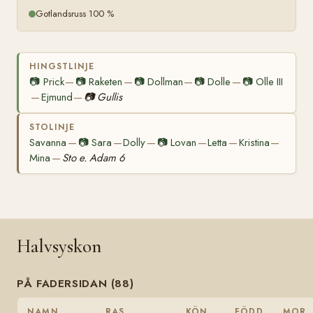
Gotlandsruss 100 %
HINGSTLINJE
📷
Prick
📷
Raketen
📷
Dollman
📷
Dolle
📷
Olle III
—
—
—
—
Ejmund
📷
Gullis
—
—
STOLINJE
Savanna
📷
Sara
Dolly
📷
Lovan
Letta
Kristina
—
—
—
—
—
—
Mina
Sto e. Adam 6
—
Halvsyskon
PÅ FADERSIDAN (88)
NAMN
RAS
KÖN
FÖDD
MOR