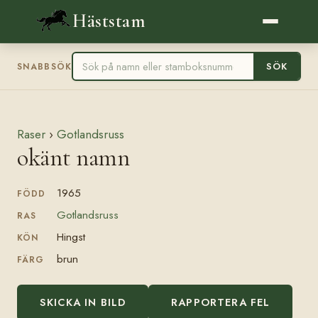
Häststam
SÖK
SNABBSÖK
Raser
›
Gotlandsruss
okänt namn
1965
FÖDD
Gotlandsruss
RAS
Hingst
KÖN
brun
FÄRG
SKICKA IN BILD
RAPPORTERA FEL