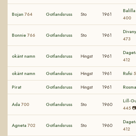
Balilla 
Bojan
Gotlandsruss
Sto
1961
764
400
Divan
Bonnie
Gotlandsruss
Sto
1961
766
473
Daget
okänt namn
Gotlandsruss
Hingst
1961
412
okänt namn
Gotlandsruss
Hingst
1961
Rufsi
5
Pirat
Gotlandsruss
Hingst
1961
Rosma
Lill-Gu
Ada
Gotlandsruss
Sto
1960
700

445
Daget
Agneta
Gotlandsruss
Sto
1960
702
412