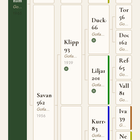
namn
Gotlandsruss
Tor
1965
56
Ducke
Gotlandsruss
66
Gotlandsruss
Docka
Klipp
162
93
Gotlandsruss
Gotlandsruss
Reform
1939
65
Liljan
Gotlandsruss
201
Gotlandsruss
Vally
81
Savanna
Gotlandsruss
562
Gotlandsruss
Ivan
1956
39
Kurre
Gotlandsruss
83
Gotlandsruss
Nella