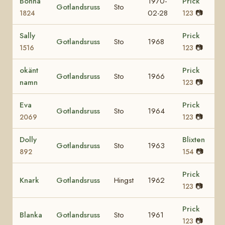
Bonna
1970-
Prick
Gotlandsruss
Sto
02-28
📷
1824
123
Sally
Prick
Gotlandsruss
Sto
1968
📷
1516
123
okänt
Prick
Gotlandsruss
Sto
1966
namn
📷
123
Eva
Prick
Gotlandsruss
Sto
1964
📷
2069
123
Dolly
Blixten
Gotlandsruss
Sto
1963
📷
892
154
Prick
Knark
Gotlandsruss
Hingst
1962
📷
123
Prick
Blanka
Gotlandsruss
Sto
1961
📷
123