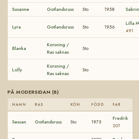
Susanne
Gotlandsruss
Sto
1958
Sabri
Lilla 
Lyra
Gotlandsruss
Sto
1956
491
Korsning /
Blanka
Sto
Ras saknas
Korsning /
Lolly
Sto
Ras saknas
PÅ MODERSIDAN (8)
NAMN
RAS
KÖN
FÖDD
FAR
Fredrik
Sessan
Gotlandsruss
Sto
1975
207