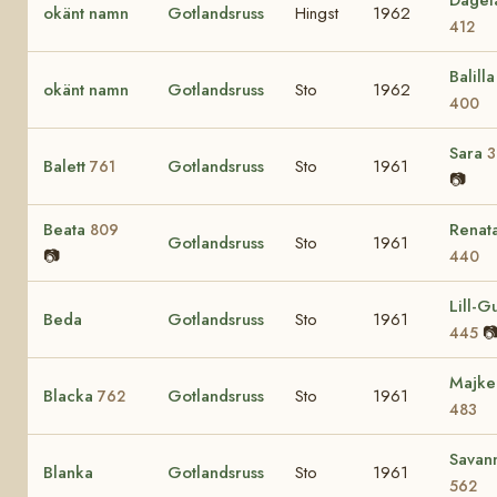
okänt namn
Gotlandsruss
Hingst
1962
412
Balilla 
okänt namn
Gotlandsruss
Sto
1962
400
Sara
3
Balett
Gotlandsruss
Sto
1961
761
📷
Beata
Renat
809
Gotlandsruss
Sto
1961
📷
440
Lill-Gu
Beda
Gotlandsruss
Sto
1961

445
Majke
Blacka
Gotlandsruss
Sto
1961
762
483
Savan
Blanka
Gotlandsruss
Sto
1961
562