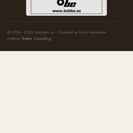
© 2006–2026 Häststam.se · Grundad av Karin Halvarsson
Hosting:
Bobbe Consulting