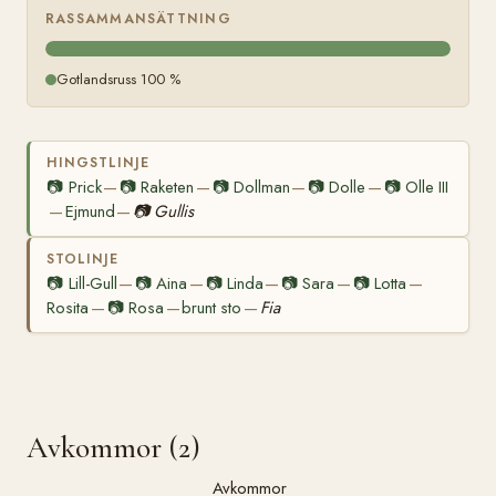
RASSAMMANSÄTTNING
Gotlandsruss 100 %
HINGSTLINJE
📷
Prick
📷
Raketen
📷
Dollman
📷
Dolle
📷
Olle III
—
—
—
—
Ejmund
📷
Gullis
—
—
STOLINJE
📷
Lill-Gull
📷
Aina
📷
Linda
📷
Sara
📷
Lotta
—
—
—
—
—
Rosita
📷
Rosa
brunt sto
Fia
—
—
—
Avkommor (2)
Avkommor