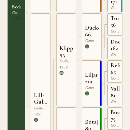
171
Beda
Gotlandsruss
Gotlandsruss
Tor
1961
56
Ducke
Gotlandsruss
66
Gotlandsruss
Docka
Klipp
162
93
Gotlandsruss
Gotlandsruss
Reform
1939
65
Liljan
Gotlandsruss
201
Gotlandsruss
Vally
Lill-
81
Gull
Gotlandsruss
445
Gotlandsruss
Bocack
1951
75
Botajr
Gotlandsruss
80