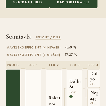
SKICKA IN BILD
RAPPORTERA FEL
Stamtavla
SKRIV UT / DELA
4,69 %
INAVELSKOEFFICIENT (4 NIVÅER)
17,37 %
INAVELSKOEFFICIENT (7 NIVÅER)
PROFIL
LED 1
LED 2
LED 3
LED 4
Dolle
78
Dollman
Gotlandsruss
81
Gotlandsruss
Nego
Raketen
243
102
Gotlandsruss