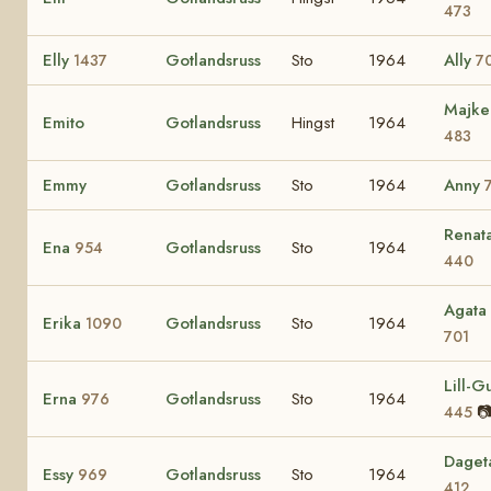
473
Elly
Gotlandsruss
Sto
1964
Ally
1437
7
Majke
Emito
Gotlandsruss
Hingst
1964
483
Emmy
Gotlandsruss
Sto
1964
Anny
Renat
Ena
Gotlandsruss
Sto
1964
954
440
Agata
Erika
Gotlandsruss
Sto
1964
1090
701
Lill-Gu
Erna
Gotlandsruss
Sto
1964
976

445
Daget
Essy
Gotlandsruss
Sto
1964
969
412