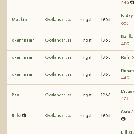

445
Nidag
Meckie
Gotlandsruss
Hingst
1963
653
Balilla 
okänt namn
Gotlandsruss
Hingst
1963
400
okänt namn
Gotlandsruss
Hingst
1963
Rufsi
5
Renat
okänt namn
Gotlandsruss
Hingst
1963
440
Divan
Pan
Gotlandsruss
Hingst
1963
473
Sara
3
Rillo
📷
Gotlandsruss
Hingst
1963
📷
Lill-Gu