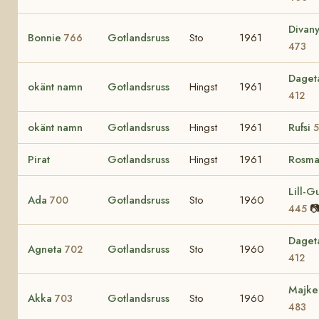
Divan
Bonnie
Gotlandsruss
Sto
1961
766
473
Daget
okänt namn
Gotlandsruss
Hingst
1961
412
okänt namn
Gotlandsruss
Hingst
1961
Rufsi
5
Pirat
Gotlandsruss
Hingst
1961
Rosma
Lill-Gu
Ada
Gotlandsruss
Sto
1960
700

445
Daget
Agneta
Gotlandsruss
Sto
1960
702
412
Majke
Akka
Gotlandsruss
Sto
1960
703
483