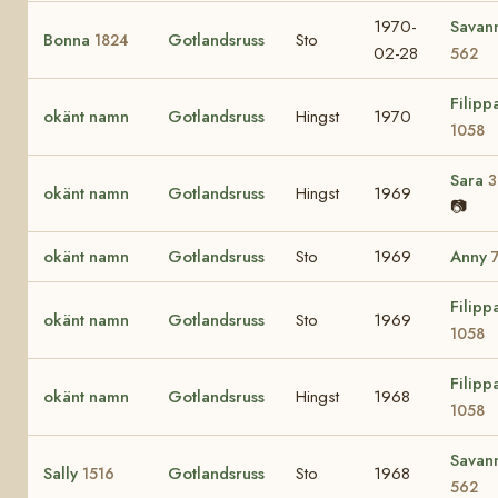
1970-
Savan
Bonna
Gotlandsruss
Sto
1824
02-28
562
Filipp
okänt namn
Gotlandsruss
Hingst
1970
1058
Sara
3
okänt namn
Gotlandsruss
Hingst
1969
📷
okänt namn
Gotlandsruss
Sto
1969
Anny
Filipp
okänt namn
Gotlandsruss
Sto
1969
1058
Filipp
okänt namn
Gotlandsruss
Hingst
1968
1058
Savan
Sally
Gotlandsruss
Sto
1968
1516
562