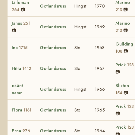
Lilleman
Marino
Gotlandsruss
Hingst
1970
📷
📷
264
213
Janus
Marino
251
Gotlandsruss
Hingst
1969
📷
📷
213
Gullding
Ina
Gotlandsruss
Sto
1968
1715
📷
108
Prick
123
Hitta
Gotlandsruss
Sto
1967
1412
📷
okänt
Blixten
Gotlandsruss
Hingst
1966
namn
📷
154
Prick
123
Flora
Gotlandsruss
Sto
1965
1181
📷
Prick
123
Erna
Gotlandsruss
Sto
1964
976
📷