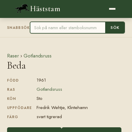
Häststam
SÖK
SNABBSÖK
Raser
›
Gotlandsruss
Beda
1961
FÖDD
Gotlandsruss
RAS
Sto
KÖN
Fredrik Wehtje, Klintehamn
UPPFÖDARE
svart tigrerad
FÄRG