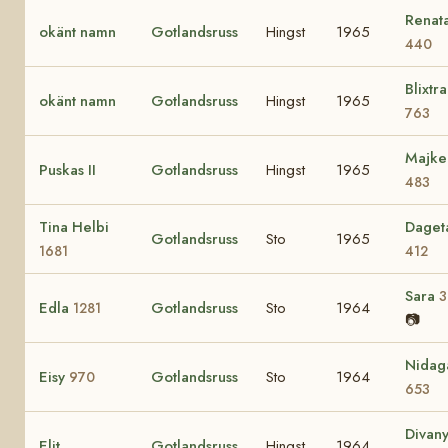
Renat
okänt namn
Gotlandsruss
Hingst
1965
440
Blixtra
okänt namn
Gotlandsruss
Hingst
1965
763
Majke
Puskas II
Gotlandsruss
Hingst
1965
483
Tina Helbi
Daget
Gotlandsruss
Sto
1965
1681
412
Sara
3
Edla
Gotlandsruss
Sto
1964
1281
📷
Nidag
Eisy
Gotlandsruss
Sto
1964
970
653
Divan
Elit
Gotlandsruss
Hingst
1964