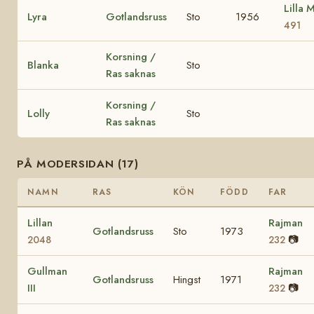
Lilla 
Lyra
Gotlandsruss
Sto
1956
491
Korsning /
Blanka
Sto
Ras saknas
Korsning /
Lolly
Sto
Ras saknas
PÅ MODERSIDAN (17)
NAMN
RAS
KÖN
FÖDD
FAR
Lillan
Rajman
Gotlandsruss
Sto
1973
📷
2048
232
Gullman
Rajman
Gotlandsruss
Hingst
1971
III
📷
232