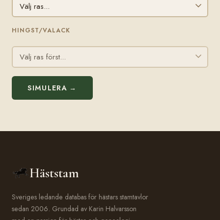
HINGST/VALACK
SIMULERA →
Häststam
Sveriges ledande databas för hästars stamtavlor
sedan 2006. Grundad av Karin Halvarsson