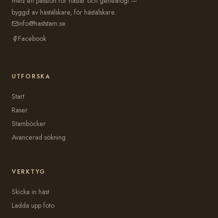
med en passion för hästar och genealogi —
byggd av hästälskare, för hästälskare.
info@haststam.se
Facebook
UTFORSKA
Start
Raser
Stamböcker
Avancerad sökning
VERKTYG
Skicka in häst
Ladda upp foto