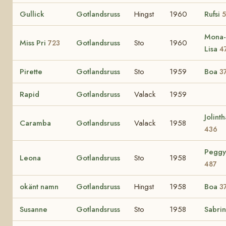
Gullick
Gotlandsruss
Hingst
1960
Rufsi
5
Mona-
Miss Pri
Gotlandsruss
Sto
1960
723
Lisa
4
Pirette
Gotlandsruss
Sto
1959
Boa
3
Rapid
Gotlandsruss
Valack
1959
Jolinth
Caramba
Gotlandsruss
Valack
1958
436
Peggy
Leona
Gotlandsruss
Sto
1958
487
okänt namn
Gotlandsruss
Hingst
1958
Boa
3
Susanne
Gotlandsruss
Sto
1958
Sabri