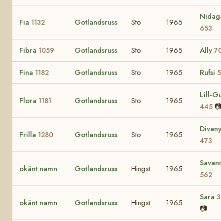
Nidag
Fia
Gotlandsruss
Sto
1965
1132
653
Fibra
Gotlandsruss
Sto
1965
Ally
1059
7
Fina
Gotlandsruss
Sto
1965
Rufsi
1182
5
Lill-Gu
Flora
Gotlandsruss
Sto
1965
1181

445
Divan
Frilla
Gotlandsruss
Sto
1965
1280
473
Savan
okänt namn
Gotlandsruss
Hingst
1965
562
Sara
3
okänt namn
Gotlandsruss
Hingst
1965
📷