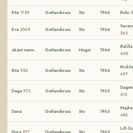
Etta
Gotlandsruss
Sto
1964
Rufsi
1759
5
Savan
Eva
Gotlandsruss
Sto
1964
2069
562
Balilla 
okänt namn
Gotlandsruss
Hingst
1964
400
Rickit
Rita
Gotlandsruss
Sto
1964
956
697
Daget
Daga
Gotlandsruss
Sto
1963
972
412
Majke
Dana
Gotlandsruss
Sto
1963
483
Lill-Gu
Dora
Gotlandsruss
Sto
1963
971