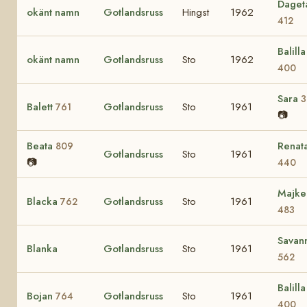
Daget
okänt namn
Gotlandsruss
Hingst
1962
412
Balilla 
okänt namn
Gotlandsruss
Sto
1962
400
Sara
3
Balett
Gotlandsruss
Sto
1961
761
📷
Beata
Renat
809
Gotlandsruss
Sto
1961
📷
440
Majke
Blacka
Gotlandsruss
Sto
1961
762
483
Savan
Blanka
Gotlandsruss
Sto
1961
562
Balilla 
Bojan
Gotlandsruss
Sto
1961
764
400