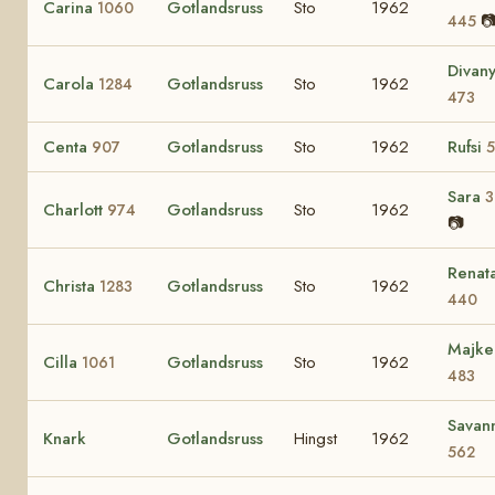
Carina
Gotlandsruss
Sto
1962
1060

445
Divan
Carola
Gotlandsruss
Sto
1962
1284
473
Centa
Gotlandsruss
Sto
1962
Rufsi
907
5
Sara
3
Charlott
Gotlandsruss
Sto
1962
974
📷
Renat
Christa
Gotlandsruss
Sto
1962
1283
440
Majke
Cilla
Gotlandsruss
Sto
1962
1061
483
Savan
Knark
Gotlandsruss
Hingst
1962
562