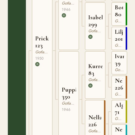
Gotlandsruss
Botajr
1946
80
Isabella
Gotlandsruss
299
Gotlandsruss
Liljan
Prick
201
123
Gotlandsruss
Gotlandsruss
Ivan
1950
39
Kurre
Gotlandsruss
83
Gotlandsruss
Nella
226
Puppi
Gotlandsruss
350
Gotlandsruss
Algo
1946
71
Nella
Gotlandsruss
226
Netta
Gotlandsruss