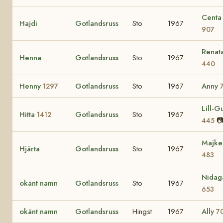
Centa
Hajdi
Gotlandsruss
Sto
1967
907
Renat
Henna
Gotlandsruss
Sto
1967
440
Henny
Gotlandsruss
Sto
1967
Anny
1297
Lill-Gu
Hitta
Gotlandsruss
Sto
1967
1412

445
Majke
Hjärta
Gotlandsruss
Sto
1967
483
Nidag
okänt namn
Gotlandsruss
Sto
1967
653
okänt namn
Gotlandsruss
Hingst
1967
Ally
7