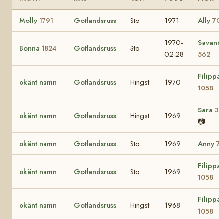
Molly
Gotlandsruss
Sto
1971
Ally
1791
7
1970-
Savan
Bonna
Gotlandsruss
Sto
1824
02-28
562
Filipp
okänt namn
Gotlandsruss
Hingst
1970
1058
Sara
3
okänt namn
Gotlandsruss
Hingst
1969
📷
okänt namn
Gotlandsruss
Sto
1969
Anny
Filipp
okänt namn
Gotlandsruss
Sto
1969
1058
Filipp
okänt namn
Gotlandsruss
Hingst
1968
1058