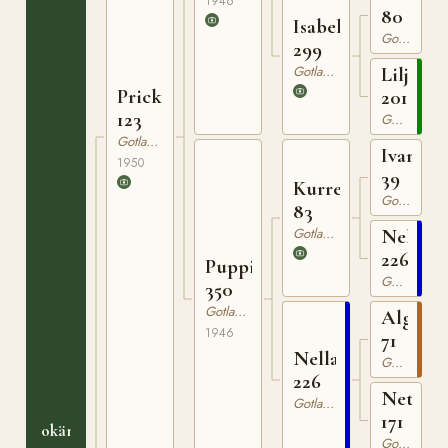
1946
80
Isabella
Gotlandsruss
299
Gotlandsruss
Liljan
Prick
201
123
Gotlandsruss
Gotlandsruss
Ivan
1950
39
Kurre
Gotlandsruss
83
Gotlandsruss
Nella
226
Puppi
Gotlandsruss
350
Gotlandsruss
Algo
1946
71
Nella
Gotlandsruss
226
Netta
Gotlandsruss
171
okänt
Gotlandsruss