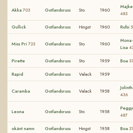
Majke
Akka
Gotlandsruss
Sto
1960
703
483
Gullick
Gotlandsruss
Hingst
1960
Rufsi
5
Mona-
Miss Pri
Gotlandsruss
Sto
1960
723
Lisa
4
Pirette
Gotlandsruss
Sto
1959
Boa
3
Rapid
Gotlandsruss
Valack
1959
Jolinth
Caramba
Gotlandsruss
Valack
1958
436
Peggy
Leona
Gotlandsruss
Sto
1958
487
okänt namn
Gotlandsruss
Hingst
1958
Boa
3