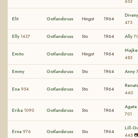
653
Divan
Elit
Gotlandsruss
Hingst
1964
473
Elly
Gotlandsruss
Sto
1964
Ally
1437
7
Majke
Emito
Gotlandsruss
Hingst
1964
483
Emmy
Gotlandsruss
Sto
1964
Anny
Renat
Ena
Gotlandsruss
Sto
1964
954
440
Agata
Erika
Gotlandsruss
Sto
1964
1090
701
Lill-Gu
Erna
Gotlandsruss
Sto
1964
976

445