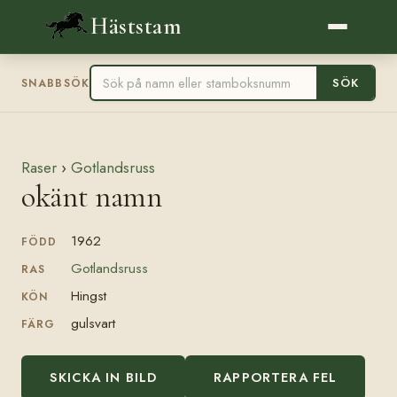
Häststam
SÖK
SNABBSÖK
Raser
›
Gotlandsruss
okänt namn
1962
FÖDD
Gotlandsruss
RAS
Hingst
KÖN
gulsvart
FÄRG
SKICKA IN BILD
RAPPORTERA FEL