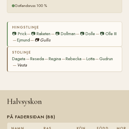
Gotlandsruss 100 %
HINGSTLINJE
📷
Prick
📷
Raketen
📷
Dollman
📷
Dolle
📷
Olle III
—
—
—
—
Ejmund
📷
Gullis
—
—
STOLINJE
Dageta
Reseda
Regina
Rebecka
Lotta
Gudrun
—
—
—
—
—
Vesta
—
Halvsyskon
PÅ FADERSIDAN (88)
NAMN
RAS
KÖN
FÖDD
MOR