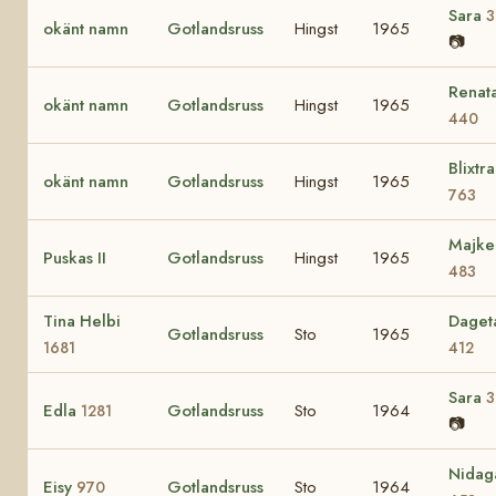
Sara
3
okänt namn
Gotlandsruss
Hingst
1965
📷
Renat
okänt namn
Gotlandsruss
Hingst
1965
440
Blixtra
okänt namn
Gotlandsruss
Hingst
1965
763
Majke
Puskas II
Gotlandsruss
Hingst
1965
483
Tina Helbi
Daget
Gotlandsruss
Sto
1965
1681
412
Sara
3
Edla
Gotlandsruss
Sto
1964
1281
📷
Nidag
Eisy
Gotlandsruss
Sto
1964
970