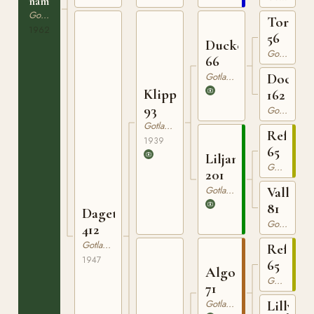
namn
Gotlandsruss
Tor
1962
56
Ducke
Gotlandsruss
66
Gotlandsruss
Docka
Klipp
162
93
Gotlandsruss
Gotlandsruss
Reform
1939
65
Liljan
Gotlandsruss
201
Gotlandsruss
Vally
81
Dageta
Gotlandsruss
412
Gotlandsruss
Reform
1947
65
Algo
Gotlandsruss
71
Gotlandsruss
Lilly