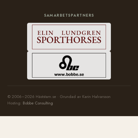
SAMARBETSPARTNERS
© 2006–2026 Häststam.se · Grundad av Karin Halvarsson
Hosting:
Bobbe Consulting