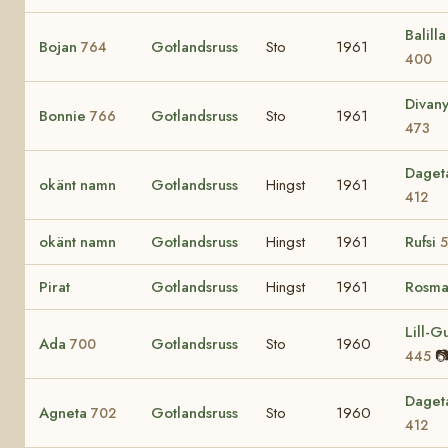
Balilla 
Bojan
Gotlandsruss
Sto
1961
764
400
Divan
Bonnie
Gotlandsruss
Sto
1961
766
473
Daget
okänt namn
Gotlandsruss
Hingst
1961
412
okänt namn
Gotlandsruss
Hingst
1961
Rufsi
5
Pirat
Gotlandsruss
Hingst
1961
Rosma
Lill-Gu
Ada
Gotlandsruss
Sto
1960
700

445
Daget
Agneta
Gotlandsruss
Sto
1960
702
412