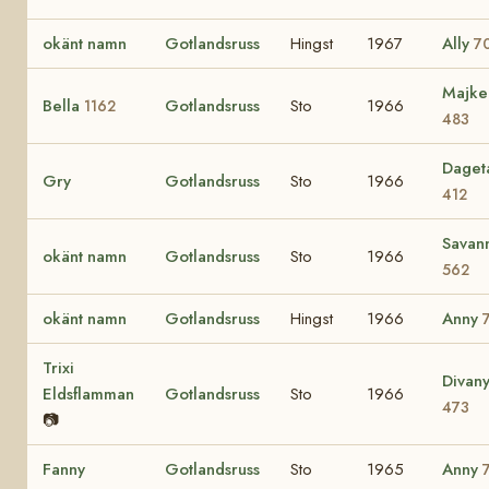
okänt namn
Gotlandsruss
Hingst
1967
Ally
7
Majke
Bella
Gotlandsruss
Sto
1966
1162
483
Daget
Gry
Gotlandsruss
Sto
1966
412
Savan
okänt namn
Gotlandsruss
Sto
1966
562
okänt namn
Gotlandsruss
Hingst
1966
Anny
Trixi
Divan
Eldsflamman
Gotlandsruss
Sto
1966
473
📷
Fanny
Gotlandsruss
Sto
1965
Anny