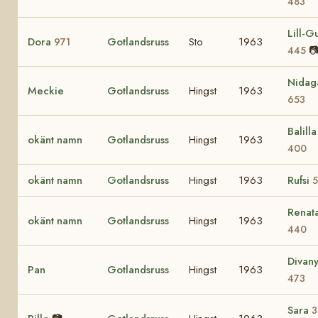
483
Lill-Gu
Dora
Gotlandsruss
Sto
1963
971

445
Nidag
Meckie
Gotlandsruss
Hingst
1963
653
Balilla 
okänt namn
Gotlandsruss
Hingst
1963
400
okänt namn
Gotlandsruss
Hingst
1963
Rufsi
5
Renat
okänt namn
Gotlandsruss
Hingst
1963
440
Divan
Pan
Gotlandsruss
Hingst
1963
473
Sara
3