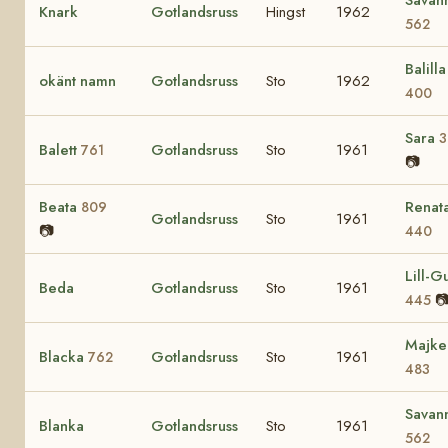
Knark
Gotlandsruss
Hingst
1962
562
Balilla 
okänt namn
Gotlandsruss
Sto
1962
400
Sara
3
Balett
Gotlandsruss
Sto
1961
761
📷
Beata
Renat
809
Gotlandsruss
Sto
1961
📷
440
Lill-Gu
Beda
Gotlandsruss
Sto
1961

445
Majke
Blacka
Gotlandsruss
Sto
1961
762
483
Savan
Blanka
Gotlandsruss
Sto
1961
562