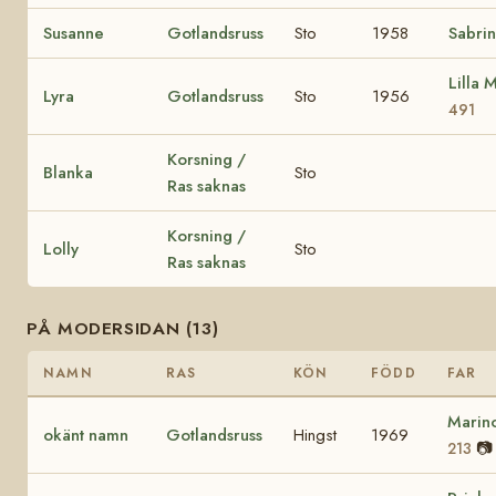
Susanne
Gotlandsruss
Sto
1958
Sabri
Lilla 
Lyra
Gotlandsruss
Sto
1956
491
Korsning /
Blanka
Sto
Ras saknas
Korsning /
Lolly
Sto
Ras saknas
PÅ MODERSIDAN (13)
NAMN
RAS
KÖN
FÖDD
FAR
Marin
okänt namn
Gotlandsruss
Hingst
1969
📷
213