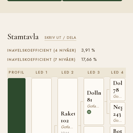
Stamtavla
SKRIV UT / DELA
3,91 %
INAVELSKOEFFICIENT (4 NIVÅER)
17,66 %
INAVELSKOEFFICIENT (7 NIVÅER)
PROFIL
LED 1
LED 2
LED 3
LED 4
Dolle
78
Dollman
Gotlandsruss
81
Gotlandsruss
Nego
Raketen
243
102
Gotlandsruss
Gotlandsruss
Botajr