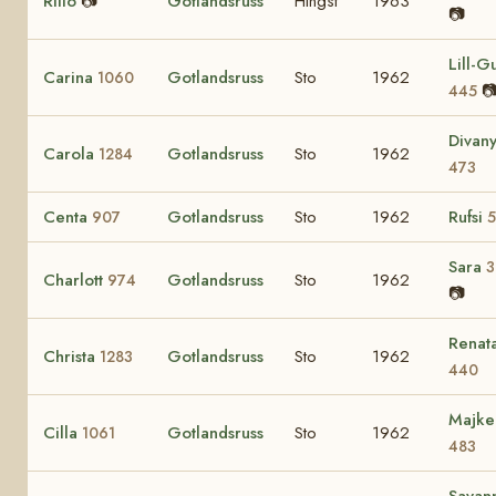
Rillo
📷
Gotlandsruss
Hingst
1963
📷
Lill-Gu
Carina
Gotlandsruss
Sto
1962
1060

445
Divan
Carola
Gotlandsruss
Sto
1962
1284
473
Centa
Gotlandsruss
Sto
1962
Rufsi
907
5
Sara
3
Charlott
Gotlandsruss
Sto
1962
974
📷
Renat
Christa
Gotlandsruss
Sto
1962
1283
440
Majke
Cilla
Gotlandsruss
Sto
1962
1061
483
Savan