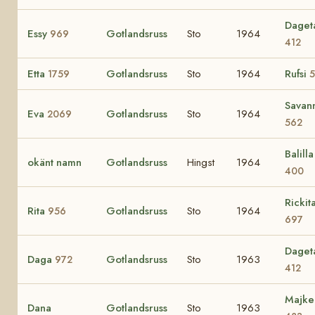
Daget
Essy
Gotlandsruss
Sto
1964
969
412
Etta
Gotlandsruss
Sto
1964
Rufsi
1759
5
Savan
Eva
Gotlandsruss
Sto
1964
2069
562
Balilla 
okänt namn
Gotlandsruss
Hingst
1964
400
Rickit
Rita
Gotlandsruss
Sto
1964
956
697
Daget
Daga
Gotlandsruss
Sto
1963
972
412
Majke
Dana
Gotlandsruss
Sto
1963