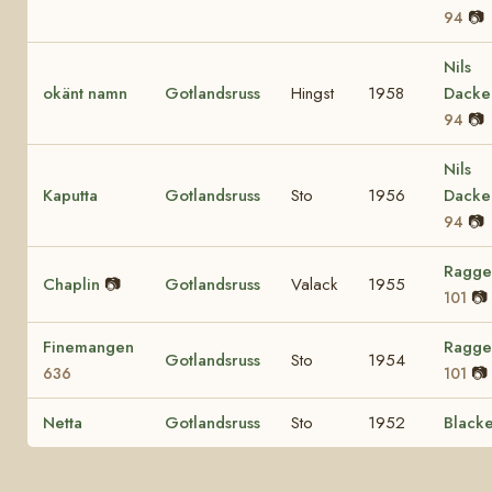
📷
94
Nils
okänt namn
Gotlandsruss
Hingst
1958
Dacke
📷
94
Nils
Kaputta
Gotlandsruss
Sto
1956
Dacke
📷
94
Ragge
Chaplin
📷
Gotlandsruss
Valack
1955
📷
101
Finemangen
Ragge
Gotlandsruss
Sto
1954
📷
636
101
Netta
Gotlandsruss
Sto
1952
Black