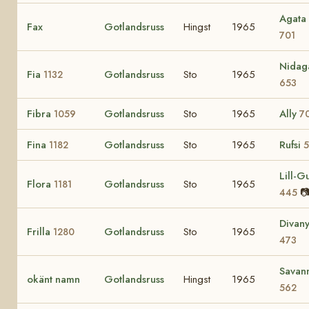
Agata
Fax
Gotlandsruss
Hingst
1965
701
Nidag
Fia
Gotlandsruss
Sto
1965
1132
653
Fibra
Gotlandsruss
Sto
1965
Ally
1059
7
Fina
Gotlandsruss
Sto
1965
Rufsi
1182
5
Lill-Gu
Flora
Gotlandsruss
Sto
1965
1181

445
Divan
Frilla
Gotlandsruss
Sto
1965
1280
473
Savan
okänt namn
Gotlandsruss
Hingst
1965
562