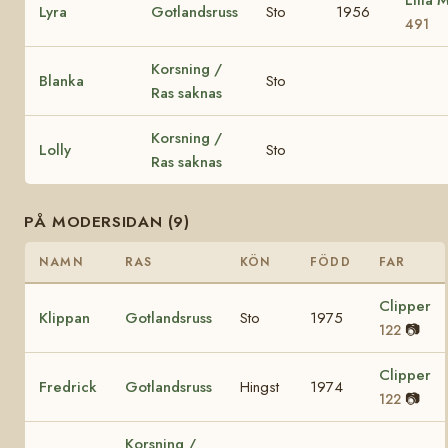
Lyra
Gotlandsruss
Sto
1956
491
Korsning /
Blanka
Sto
Ras saknas
Korsning /
Lolly
Sto
Ras saknas
PÅ MODERSIDAN (9)
NAMN
RAS
KÖN
FÖDD
FAR
Clipper
Klippan
Gotlandsruss
Sto
1975
📷
122
Clipper
Fredrick
Gotlandsruss
Hingst
1974
📷
122
Korsning /