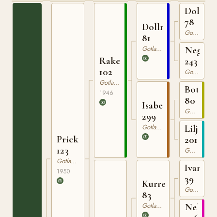
Dolle
78
Dollman
Gotlandsruss
81
Gotlandsruss
Nego
Raketen
243
102
Gotlandsruss
Gotlandsruss
Botajr
1946
80
Isabella
Gotlandsruss
299
Gotlandsruss
Liljan
Prick
201
123
Gotlandsruss
Gotlandsruss
Ivan
1950
39
Kurre
Gotlandsruss
83
Gotlandsruss
Nella