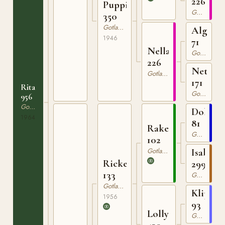
226
Puppi
Gotlandsruss
350
Gotlandsruss
Algo
1946
71
Nella
Gotlandsruss
226
Netta
Gotlandsruss
171
Rita
Gotlandsruss
956
Gotlandsruss
Dollma
1964
81
Raketen
Gotlandsruss
102
Gotlandsruss
Isabella
Ricken
299
133
Gotlandsruss
Gotlandsruss
Klipp
1956
93
Lolly
Gotlandsruss