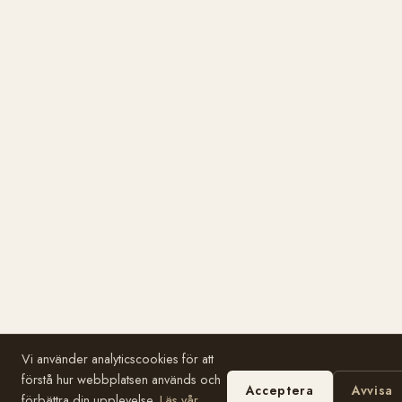
Vi använder analyticscookies för att
förstå hur webbplatsen används och
Acceptera
Avvisa
förbättra din upplevelse.
Läs vår