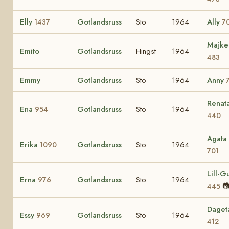
Elly
Gotlandsruss
Sto
1964
Ally
1437
7
Majke
Emito
Gotlandsruss
Hingst
1964
483
Emmy
Gotlandsruss
Sto
1964
Anny
Renat
Ena
Gotlandsruss
Sto
1964
954
440
Agata
Erika
Gotlandsruss
Sto
1964
1090
701
Lill-Gu
Erna
Gotlandsruss
Sto
1964
976

445
Daget
Essy
Gotlandsruss
Sto
1964
969
412