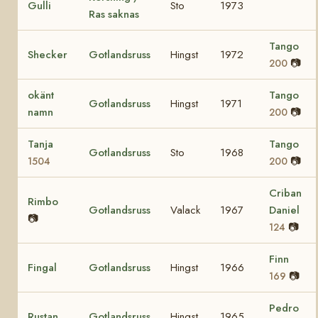
Gulli
Sto
1973
Ras saknas
Tango
Shecker
Gotlandsruss
Hingst
1972
📷
200
okänt
Tango
Gotlandsruss
Hingst
1971
namn
📷
200
Tanja
Tango
Gotlandsruss
Sto
1968
📷
1504
200
Criban
Rimbo
Gotlandsruss
Valack
1967
Daniel
📷
📷
124
Finn
Fingal
Gotlandsruss
Hingst
1966
📷
169
Pedro
Rustan
Gotlandsruss
Hingst
1965