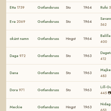
Etta
Gotlandsruss
Sto
1964
Rufsi
1759
5
Savan
Eva
Gotlandsruss
Sto
1964
2069
562
Balilla 
okänt namn
Gotlandsruss
Hingst
1964
400
Daget
Daga
Gotlandsruss
Sto
1963
972
412
Majke
Dana
Gotlandsruss
Sto
1963
483
Lill-Gu
Dora
Gotlandsruss
Sto
1963
971

445
Nidag
Meckie
Gotlandsruss
Hingst
1963
653