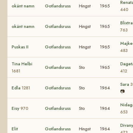
Renat
okänt namn
Gotlandsruss
Hingst
1965
440
Blixtra
okänt namn
Gotlandsruss
Hingst
1965
763
Majke
Puskas II
Gotlandsruss
Hingst
1965
483
Tina Helbi
Daget
Gotlandsruss
Sto
1965
1681
412
Sara
3
Edla
Gotlandsruss
Sto
1964
1281
📷
Nidag
Eisy
Gotlandsruss
Sto
1964
970
653
Divan
Elit
Gotlandsruss
Hingst
1964
473