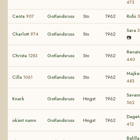
473
Centa
Gotlandsruss
Sto
1962
Rufsi
907
5
Sara
3
Charlott
Gotlandsruss
Sto
1962
974
📷
Renat
Christa
Gotlandsruss
Sto
1962
1283
440
Majke
Cilla
Gotlandsruss
Sto
1962
1061
483
Savan
Knark
Gotlandsruss
Hingst
1962
562
Daget
okänt namn
Gotlandsruss
Hingst
1962
412
Balilla 