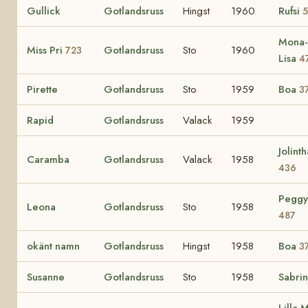
Gullick
Gotlandsruss
Hingst
1960
Rufsi
5
Mona-
Miss Pri
Gotlandsruss
Sto
1960
723
Lisa
4
Pirette
Gotlandsruss
Sto
1959
Boa
3
Rapid
Gotlandsruss
Valack
1959
Jolinth
Caramba
Gotlandsruss
Valack
1958
436
Peggy
Leona
Gotlandsruss
Sto
1958
487
okänt namn
Gotlandsruss
Hingst
1958
Boa
3
Susanne
Gotlandsruss
Sto
1958
Sabri
Lilla 