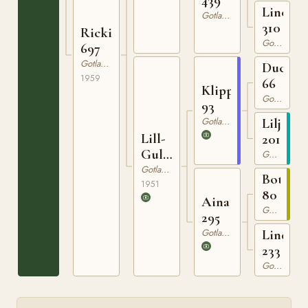
439
Linett
Gotlandsruss
310
Rickita
Gotlandsruss
697
Gotlandsruss
Ducke
1959
66
Klipp
Gotlandsruss
93
Gotlandsruss
Liljan
Lill-
201
Gull
Gotlandsruss
445
Gotlandsruss
Botajr
1951
80
Aina
Gotlandsruss
295
Gotlandsruss
Linda
233
Gotlandsruss