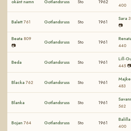
okänt namn
Gotlandsruss
Sto
1962
400
Sara
3
Balett
Gotlandsruss
Sto
1961
761
📷
Beata
Renat
809
Gotlandsruss
Sto
1961
📷
440
Lill-Gu
Beda
Gotlandsruss
Sto
1961

445
Majke
Blacka
Gotlandsruss
Sto
1961
762
483
Savan
Blanka
Gotlandsruss
Sto
1961
562
Balilla 
Bojan
Gotlandsruss
Sto
1961
764
400