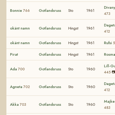
Divan
Bonnie
Gotlandsruss
Sto
1961
766
473
Daget
okänt namn
Gotlandsruss
Hingst
1961
412
okänt namn
Gotlandsruss
Hingst
1961
Rufsi
5
Pirat
Gotlandsruss
Hingst
1961
Rosma
Lill-Gu
Ada
Gotlandsruss
Sto
1960
700

445
Daget
Agneta
Gotlandsruss
Sto
1960
702
412
Majke
Akka
Gotlandsruss
Sto
1960
703
483