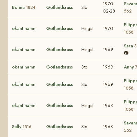
1970-
Savan
Bonna
Gotlandsruss
Sto
1824
02-28
562
Filipp
okänt namn
Gotlandsruss
Hingst
1970
1058
Sara
3
okänt namn
Gotlandsruss
Hingst
1969
📷
okänt namn
Gotlandsruss
Sto
1969
Anny
Filipp
okänt namn
Gotlandsruss
Sto
1969
1058
Filipp
okänt namn
Gotlandsruss
Hingst
1968
1058
Savan
Sally
Gotlandsruss
Sto
1968
1516
562