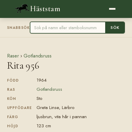
Häststam
SÖK
SNABBSÖK
Raser
›
Gotlandsruss
Rita 956
1964
FÖDD
Gotlandsruss
RAS
Sto
KÖN
Greta Linse, Lärbro
UPPFÖDARE
ljusbrun, vita hår i pannan
FÄRG
123 cm
HÖJD