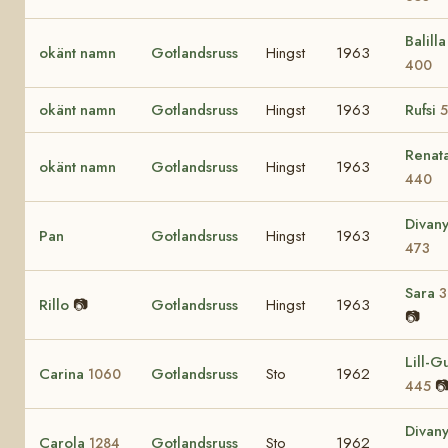
Balilla 
okänt namn
Gotlandsruss
Hingst
1963
400
okänt namn
Gotlandsruss
Hingst
1963
Rufsi
5
Renat
okänt namn
Gotlandsruss
Hingst
1963
440
Divan
Pan
Gotlandsruss
Hingst
1963
473
Sara
3
Rillo
📷
Gotlandsruss
Hingst
1963
📷
Lill-Gu
Carina
Gotlandsruss
Sto
1962
1060

445
Divan
Carola
Gotlandsruss
Sto
1962
1284