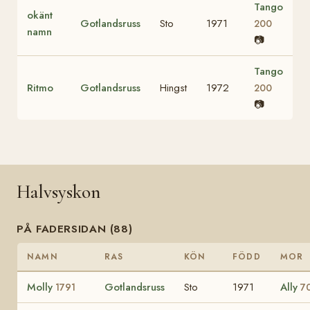
Tango
okänt
Gotlandsruss
Sto
1971
200
namn
📷
Tango
Ritmo
Gotlandsruss
Hingst
1972
200
📷
Halvsyskon
PÅ FADERSIDAN (88)
NAMN
RAS
KÖN
FÖDD
MOR
Molly
Gotlandsruss
Sto
1971
Ally
1791
7