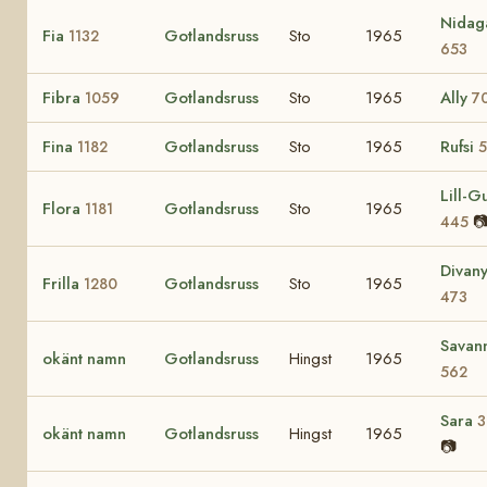
Nidag
Fia
Gotlandsruss
Sto
1965
1132
653
Fibra
Gotlandsruss
Sto
1965
Ally
1059
7
Fina
Gotlandsruss
Sto
1965
Rufsi
1182
5
Lill-Gu
Flora
Gotlandsruss
Sto
1965
1181

445
Divan
Frilla
Gotlandsruss
Sto
1965
1280
473
Savan
okänt namn
Gotlandsruss
Hingst
1965
562
Sara
3
okänt namn
Gotlandsruss
Hingst
1965
📷