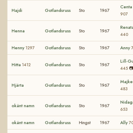
Centa
Hajdi
Gotlandsruss
Sto
1967
907
Renat
Henna
Gotlandsruss
Sto
1967
440
Henny
Gotlandsruss
Sto
1967
Anny
1297
Lill-Gu
Hitta
Gotlandsruss
Sto
1967
1412

445
Majke
Hjärta
Gotlandsruss
Sto
1967
483
Nidag
okänt namn
Gotlandsruss
Sto
1967
653
okänt namn
Gotlandsruss
Hingst
1967
Ally
7