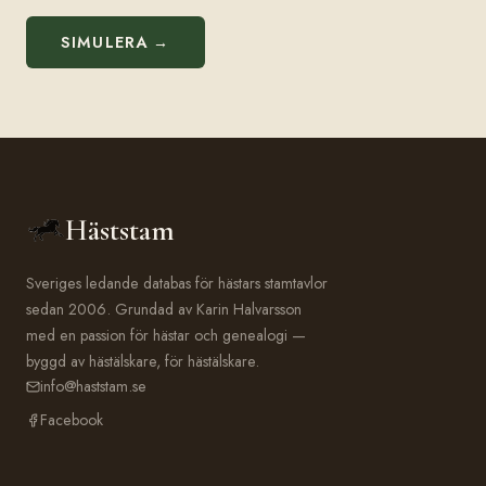
SIMULERA →
Häststam
Sveriges ledande databas för hästars stamtavlor
sedan 2006. Grundad av Karin Halvarsson
med en passion för hästar och genealogi —
byggd av hästälskare, för hästälskare.
info@haststam.se
Facebook