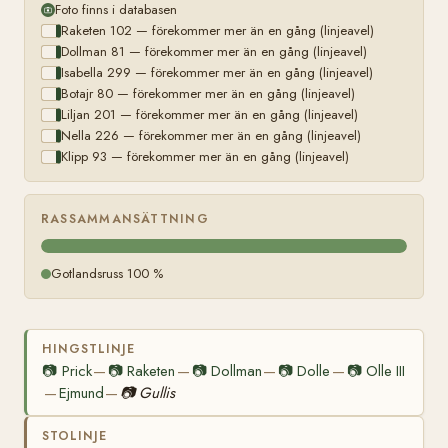
Foto finns i databasen
Raketen 102 — förekommer mer än en gång (linjeavel)
Dollman 81 — förekommer mer än en gång (linjeavel)
Isabella 299 — förekommer mer än en gång (linjeavel)
Botajr 80 — förekommer mer än en gång (linjeavel)
Liljan 201 — förekommer mer än en gång (linjeavel)
Nella 226 — förekommer mer än en gång (linjeavel)
Klipp 93 — förekommer mer än en gång (linjeavel)
RASSAMMANSÄTTNING
Gotlandsruss 100 %
HINGSTLINJE
📷
Prick
📷
Raketen
📷
Dollman
📷
Dolle
📷
Olle III
—
—
—
—
Ejmund
📷
Gullis
—
—
STOLINJE