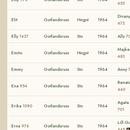
653
Divan
Elit
Gotlandsruss
Hingst
1964
473
Elly
Gotlandsruss
Sto
1964
Ally
1437
7
Majke
Emito
Gotlandsruss
Hingst
1964
483
Emmy
Gotlandsruss
Sto
1964
Anny
Renat
Ena
Gotlandsruss
Sto
1964
954
440
Agata
Erika
Gotlandsruss
Sto
1964
1090
701
Lill-Gu
Erna
Gotlandsruss
Sto
1964
976

445