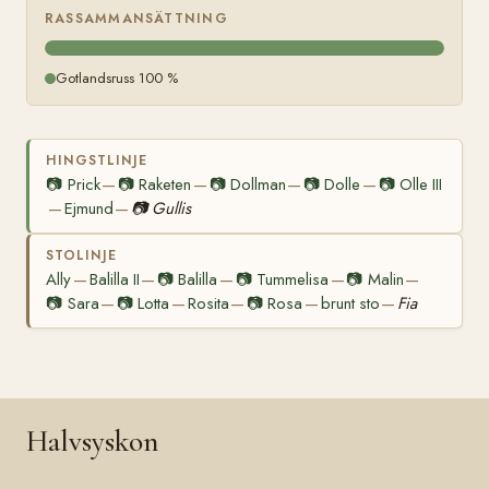
RASSAMMANSÄTTNING
Gotlandsruss 100 %
HINGSTLINJE
📷
Prick
📷
Raketen
📷
Dollman
📷
Dolle
📷
Olle III
—
—
—
—
Ejmund
📷
Gullis
—
—
STOLINJE
Ally
Balilla II
📷
Balilla
📷
Tummelisa
📷
Malin
—
—
—
—
—
📷
Sara
📷
Lotta
Rosita
📷
Rosa
brunt sto
Fia
—
—
—
—
—
Halvsyskon