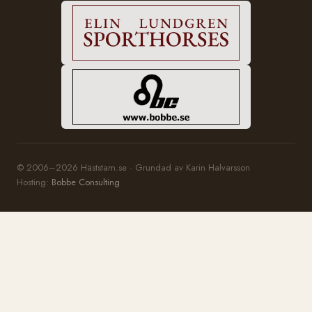
© 2006–2026 Häststam.se · Grundad av Karin Halvarsson
Hosting:
Bobbe Consulting