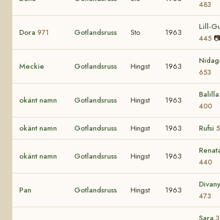
483
Lill-Gu
Dora
Gotlandsruss
Sto
1963
971

445
Nidag
Meckie
Gotlandsruss
Hingst
1963
653
Balilla 
okänt namn
Gotlandsruss
Hingst
1963
400
okänt namn
Gotlandsruss
Hingst
1963
Rufsi
5
Renat
okänt namn
Gotlandsruss
Hingst
1963
440
Divan
Pan
Gotlandsruss
Hingst
1963
473
Sara
3