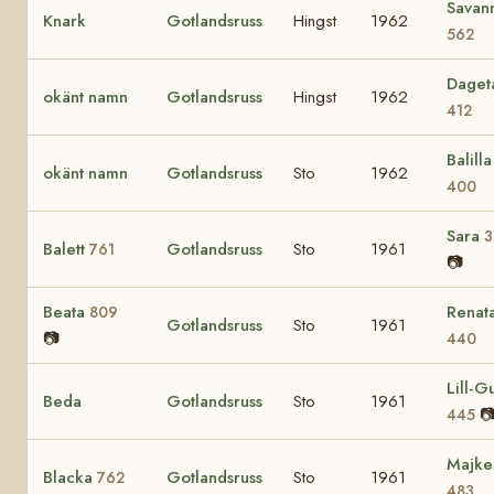
Savan
Knark
Gotlandsruss
Hingst
1962
562
Daget
okänt namn
Gotlandsruss
Hingst
1962
412
Balilla 
okänt namn
Gotlandsruss
Sto
1962
400
Sara
3
Balett
Gotlandsruss
Sto
1961
761
📷
Beata
Renat
809
Gotlandsruss
Sto
1961
📷
440
Lill-Gu
Beda
Gotlandsruss
Sto
1961

445
Majke
Blacka
Gotlandsruss
Sto
1961
762
483