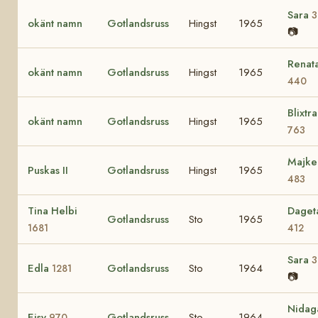
Sara
3
okänt namn
Gotlandsruss
Hingst
1965
📷
Renat
okänt namn
Gotlandsruss
Hingst
1965
440
Blixtra
okänt namn
Gotlandsruss
Hingst
1965
763
Majke
Puskas II
Gotlandsruss
Hingst
1965
483
Tina Helbi
Daget
Gotlandsruss
Sto
1965
1681
412
Sara
3
Edla
Gotlandsruss
Sto
1964
1281
📷
Nidag
Eisy
Gotlandsruss
Sto
1964
970