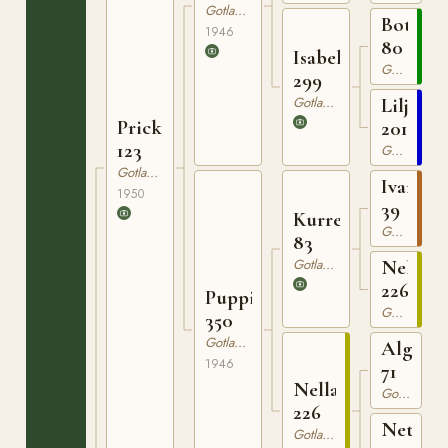
Gotlandsruss
Botajr
1946
80
Isabella
Gotlandsruss
299
Gotlandsruss
Liljan
Prick
201
123
Gotlandsruss
Gotlandsruss
Ivan
1950
39
Kurre
Gotlandsruss
83
Gotlandsruss
Nella
226
Puppi
Gotlandsruss
350
Gotlandsruss
Algo
1946
71
Nella
Gotlandsruss
226
Netta
Gotlandsruss