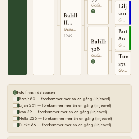
Gotlandsruss
Liljan
201
Balilla
Gotlandsruss
II
400
Gotlandsruss
Botajr
1949
80
Balilla
Gotlandsruss
328
Gotlandsruss
Tummel
271
Gotlandsruss
Foto finns i databasen
Botajr 80 — förekommer mer än en gång (linjeavel)
Liljan 201 — förekommer mer än en gång (linjeavel)
Ivan 39 — förekommer mer än en gång (linjeavel)
Nella 226 — förekommer mer än en gång (linjeavel)
Ducke 66 — förekommer mer än en gång (linjeavel)