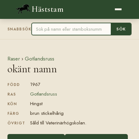
Häststam
SÖK
SNABBSÖK
Raser
›
Gotlandsruss
okänt namn
1967
FÖDD
Gotlandsruss
RAS
Hingst
KÖN
brun stickelhårig
FÄRG
Såld till Veterinärhögskolan.
ÖVRIGT