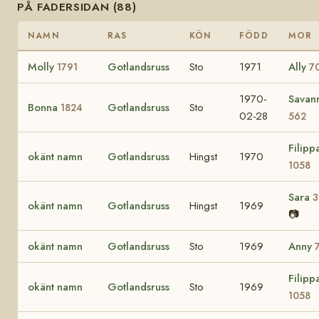
PÅ FADERSIDAN (88)
NAMN
RAS
KÖN
FÖDD
MOR
Molly
Gotlandsruss
Sto
1971
Ally
1791
7
1970-
Savan
Bonna
Gotlandsruss
Sto
1824
02-28
562
Filipp
okänt namn
Gotlandsruss
Hingst
1970
1058
Sara
3
okänt namn
Gotlandsruss
Hingst
1969
📷
okänt namn
Gotlandsruss
Sto
1969
Anny
Filipp
okänt namn
Gotlandsruss
Sto
1969
1058