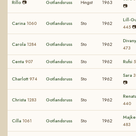
Rillo
📷
Gotlandsruss
Hingst
1963
📷
Lill-Gu
Carina
Gotlandsruss
Sto
1962
1060

445
Divan
Carola
Gotlandsruss
Sto
1962
1284
473
Centa
Gotlandsruss
Sto
1962
Rufsi
907
5
Sara
3
Charlott
Gotlandsruss
Sto
1962
974
📷
Renat
Christa
Gotlandsruss
Sto
1962
1283
440
Majke
Cilla
Gotlandsruss
Sto
1962
1061
483