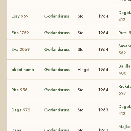
Daget
Essy
Gotlandsruss
Sto
1964
969
412
Etta
Gotlandsruss
Sto
1964
Rufsi
1759
5
Savan
Eva
Gotlandsruss
Sto
1964
2069
562
Balilla 
okänt namn
Gotlandsruss
Hingst
1964
400
Rickit
Rita
Gotlandsruss
Sto
1964
956
697
Daget
Daga
Gotlandsruss
Sto
1963
972
412
Majke
Dana
Gotlandsruss
Sto
1963