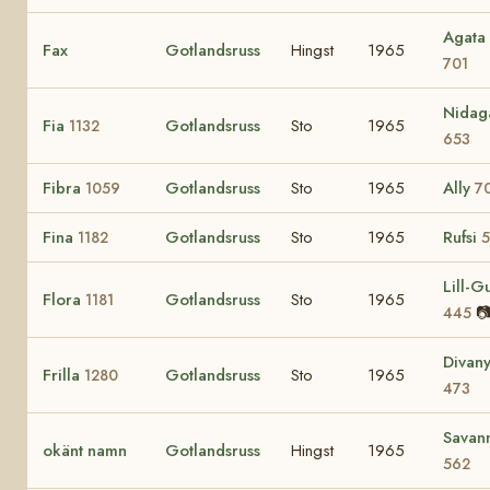
Agata
Fax
Gotlandsruss
Hingst
1965
701
Nidag
Fia
Gotlandsruss
Sto
1965
1132
653
Fibra
Gotlandsruss
Sto
1965
Ally
1059
7
Fina
Gotlandsruss
Sto
1965
Rufsi
1182
5
Lill-Gu
Flora
Gotlandsruss
Sto
1965
1181

445
Divan
Frilla
Gotlandsruss
Sto
1965
1280
473
Savan
okänt namn
Gotlandsruss
Hingst
1965
562