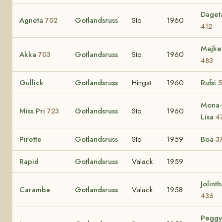
Daget
Agneta
Gotlandsruss
Sto
1960
702
412
Majke
Akka
Gotlandsruss
Sto
1960
703
483
Gullick
Gotlandsruss
Hingst
1960
Rufsi
5
Mona-
Miss Pri
Gotlandsruss
Sto
1960
723
Lisa
4
Pirette
Gotlandsruss
Sto
1959
Boa
3
Rapid
Gotlandsruss
Valack
1959
Jolinth
Caramba
Gotlandsruss
Valack
1958
436
Peggy