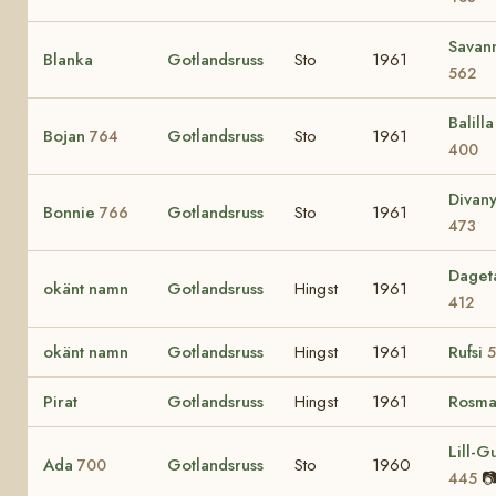
Savan
Blanka
Gotlandsruss
Sto
1961
562
Balilla 
Bojan
Gotlandsruss
Sto
1961
764
400
Divan
Bonnie
Gotlandsruss
Sto
1961
766
473
Daget
okänt namn
Gotlandsruss
Hingst
1961
412
okänt namn
Gotlandsruss
Hingst
1961
Rufsi
5
Pirat
Gotlandsruss
Hingst
1961
Rosma
Lill-Gu
Ada
Gotlandsruss
Sto
1960
700

445