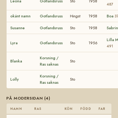
Leona
Gotlandsruss
Sto
1958
487
okänt namn
Gotlandsruss
Hingst
1958
Boa
3
Susanne
Gotlandsruss
Sto
1958
Sabri
Lilla 
Lyra
Gotlandsruss
Sto
1956
491
Korsning /
Blanka
Sto
Ras saknas
Korsning /
Lolly
Sto
Ras saknas
PÅ MODERSIDAN (4)
NAMN
RAS
KÖN
FÖDD
FAR