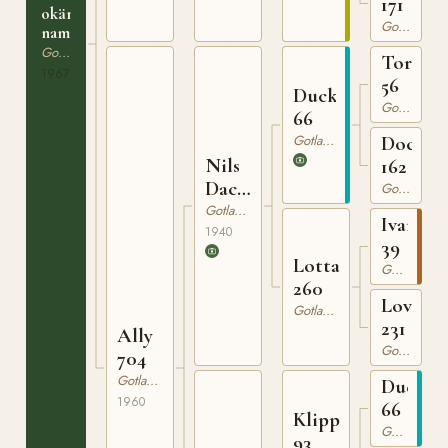
171
okänt
Gotlandsruss
namn
Gotlandsruss
Tor
1967
56
Ducke
Gotlandsruss
66
Gotlandsruss
Docka
Nils
162
Dacke
Gotlandsruss
94
Gotlandsruss
Ivan
1940
39
Lotta
Gotlandsruss
260
Lovan
Gotlandsruss
231
Ally
Gotlandsruss
704
Gotlandsruss
Ducke
1960
66
Klipp
Gotlandsruss
93