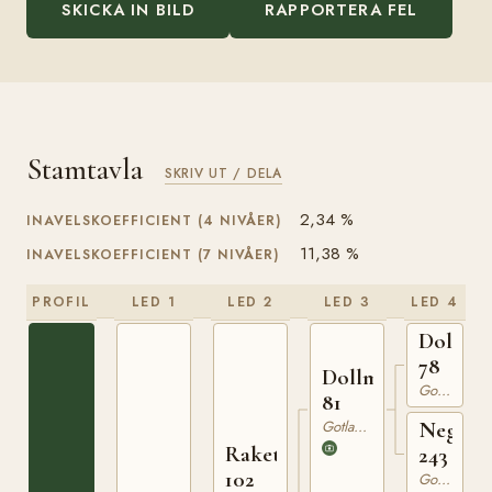
SKICKA IN BILD
RAPPORTERA FEL
Stamtavla
SKRIV UT / DELA
2,34 %
INAVELSKOEFFICIENT (4 NIVÅER)
11,38 %
INAVELSKOEFFICIENT (7 NIVÅER)
PROFIL
LED 1
LED 2
LED 3
LED 4
Dolle
78
Dollman
Gotlandsruss
81
Gotlandsruss
Nego
Raketen
243
102
Gotlandsruss