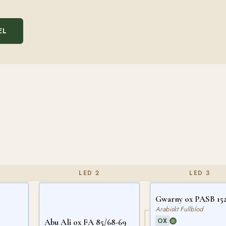
EL
LED 2
LED 3
Gwarny ox PASB 15
Arabiskt Fullblod
OX
Abu Ali ox FA 85/68-69