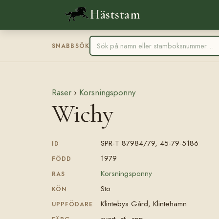
Häststam
SNABBSÖK
Raser
›
Korsningsponny
Wichy
SPR-T 87984/79, 45-79-5186
ID
1979
FÖDD
Korsningsponny
RAS
Sto
KÖN
Klintebys Gård, Klintehamn
UPPFÖDARE
svart, stj, snp