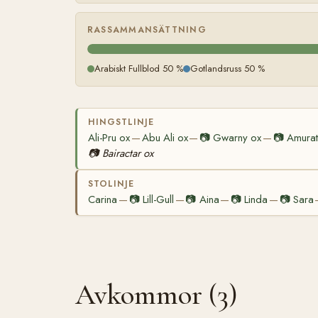
RASSAMMANSÄTTNING
Arabiskt Fullblod 50 %
Gotlandsruss 50 %
HINGSTLINJE
Ali-Pru ox
Abu Ali ox
📷
Gwarny ox
📷
Amurat
—
—
—
📷
Bairactar ox
STOLINJE
Carina
📷
Lill-Gull
📷
Aina
📷
Linda
📷
Sara
—
—
—
—
Avkommor (3)