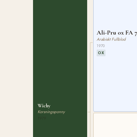
Ali-Pru ox FA 
Arabiskt Fullblod
1970
OX
Wichy
Korsningsponny
1979