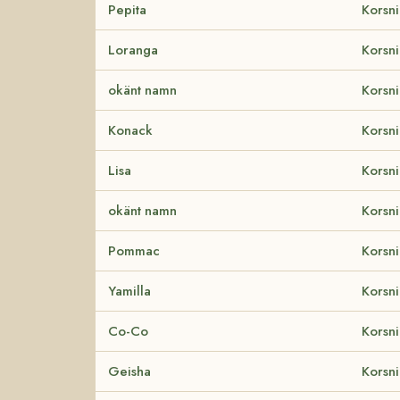
Pepita
Korsn
Loranga
Korsn
okänt namn
Korsni
Konack
Korsn
Lisa
Korsn
okänt namn
Korsni
Pommac
Korsni
Yamilla
Korsni
Co-Co
Korsn
Geisha
Korsn