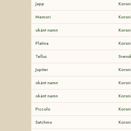
Japp
Korsn
Memori
Korsn
okänt namn
Korsni
Platina
Korsn
Tellus
Svens
Jupiter
Korsn
okänt namn
Korsni
okänt namn
Korsni
Piccolo
Korsn
Satchmo
Korsn