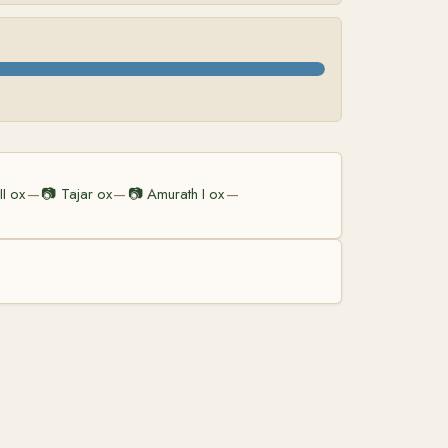
II ox
📷
Tajar ox
📷
Amurath I ox
—
—
—