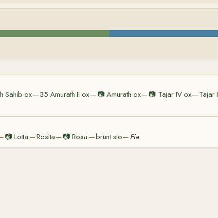
h Sahib ox
35 Amurath II ox
📷
Amurath ox
📷
Tajar IV ox
Tajar I
—
—
—
—
📷
Lotta
Rosita
📷
Rosa
brunt sto
Fia
—
—
—
—
—