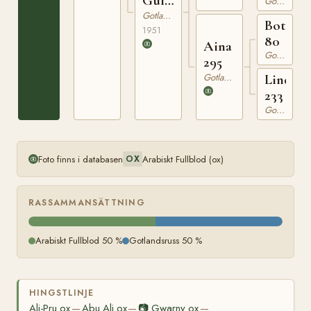
Gull
Gotlandsruss
445
Gotlandsruss
Botajr
1951
80
Aina
Gotlandsruss
295
Gotlandsruss
Linda
233
Gotlandsruss
Foto finns i databasen
Arabiskt Fullblod (ox)
OX
RASSAMMANSÄTTNING
Arabiskt Fullblod 50 %
Gotlandsruss 50 %
HINGSTLINJE
Ali-Pru ox
Abu Ali ox
📷
Gwarny ox
—
—
—