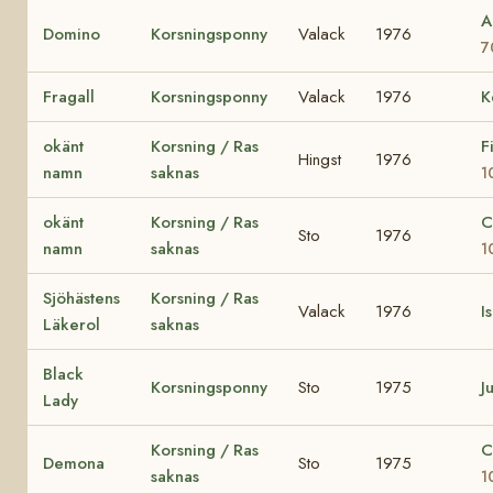
A
Domino
Korsningsponny
Valack
1976
7
Fragall
Korsningsponny
Valack
1976
K
okänt
Korsning / Ras
F
Hingst
1976
namn
saknas
1
okänt
Korsning / Ras
C
Sto
1976
namn
saknas
1
Sjöhästens
Korsning / Ras
Valack
1976
I
Läkerol
saknas
Black
Korsningsponny
Sto
1975
Ju
Lady
Korsning / Ras
C
Demona
Sto
1975
saknas
1