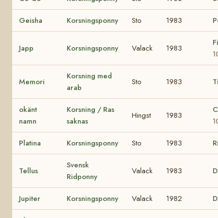
Geisha
Korsningsponny
Sto
1983
P
F
Japp
Korsningsponny
Valack
1983
1
Korsning med
Memori
Sto
1983
T
arab
okänt
Korsning / Ras
C
Hingst
1983
namn
saknas
1
Platina
Korsningsponny
Sto
1983
R
Svensk
Tellus
Valack
1983
D
Ridponny
Jupiter
Korsningsponny
Valack
1982
D