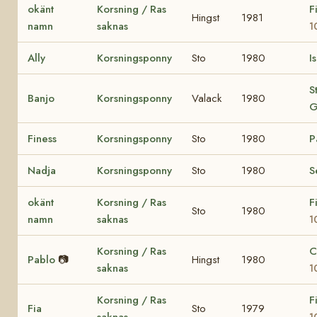
okänt
Korsning / Ras
F
Hingst
1981
namn
saknas
1
Ally
Korsningsponny
Sto
1980
I
S
Banjo
Korsningsponny
Valack
1980
G
Finess
Korsningsponny
Sto
1980
P
Nadja
Korsningsponny
Sto
1980
S
okänt
Korsning / Ras
F
Sto
1980
namn
saknas
1
Korsning / Ras
C
Pablo
📷
Hingst
1980
saknas
1
Korsning / Ras
F
Fia
Sto
1979
saknas
1