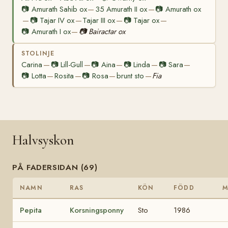
📷
Amurath Sahib ox
35 Amurath II ox
📷
Amurath ox
—
—
📷
Tajar IV ox
Tajar III ox
📷
Tajar ox
—
—
—
—
📷
Amurath I ox
📷
Bairactar ox
—
STOLINJE
Carina
📷
Lill-Gull
📷
Aina
📷
Linda
📷
Sara
—
—
—
—
—
📷
Lotta
Rosita
📷
Rosa
brunt sto
Fia
—
—
—
—
Halvsyskon
PÅ FADERSIDAN (69)
NAMN
RAS
KÖN
FÖDD
Pepita
Korsningsponny
Sto
1986