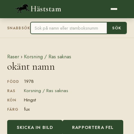
Häststam
SÖK
SNABBSÖK
Raser
›
Korsning / Ras saknas
okänt namn
1978
FÖDD
Korsning / Ras saknas
RAS
Hingst
KÖN
fux
FÄRG
SKICKA IN BILD
RAPPORTERA FEL