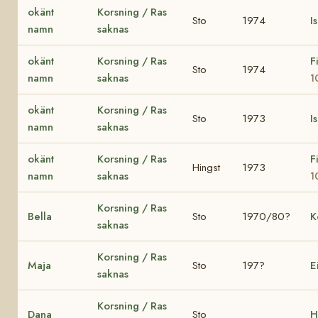
okänt
Korsning / Ras
Sto
1974
I
namn
saknas
okänt
Korsning / Ras
F
Sto
1974
namn
saknas
1
okänt
Korsning / Ras
Sto
1973
I
namn
saknas
okänt
Korsning / Ras
F
Hingst
1973
namn
saknas
1
Korsning / Ras
Bella
Sto
1970/80?
K
saknas
Korsning / Ras
Maja
Sto
197?
E
saknas
Korsning / Ras
Dana
Sto
H