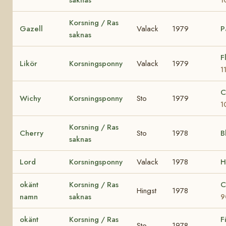
Korsning / Ras
Gazell
Valack
1979
P
saknas
F
Likör
Korsningsponny
Valack
1979
1
C
Wichy
Korsningsponny
Sto
1979
1
Korsning / Ras
Cherry
Sto
1978
B
saknas
Lord
Korsningsponny
Valack
1978
H
okänt
Korsning / Ras
C
Hingst
1978
namn
saknas
9
okänt
Korsning / Ras
F
Sto
1978