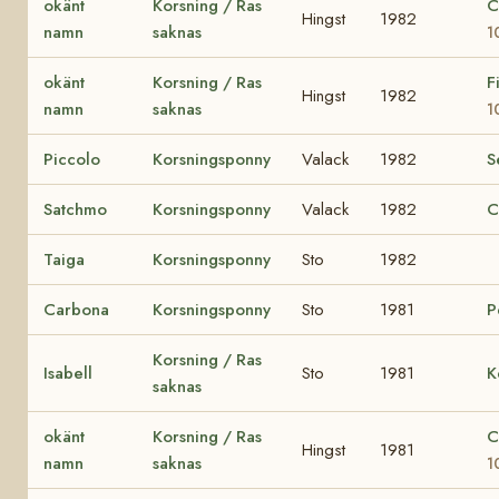
okänt
Korsning / Ras
C
Hingst
1982
namn
saknas
1
okänt
Korsning / Ras
F
Hingst
1982
namn
saknas
1
Piccolo
Korsningsponny
Valack
1982
S
Satchmo
Korsningsponny
Valack
1982
C
Taiga
Korsningsponny
Sto
1982
Carbona
Korsningsponny
Sto
1981
P
Korsning / Ras
Isabell
Sto
1981
K
saknas
okänt
Korsning / Ras
C
Hingst
1981
namn
saknas
1