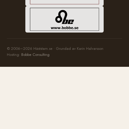
© 2006–2026 Häststam.se · Grundad av Karin Halvarsson
Hosting:
Bobbe Consulting