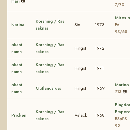
Hari
📷
7/70
Mirex o
Korsning / Ras
Narina
Sto
1973
FA
saknas
93/68
okänt
Korsning / Ras
Hingst
1972
namn
saknas
okänt
Korsning / Ras
Hingst
1971
namn
saknas
okänt
Marino
Gotlandsruss
Hingst
1969
namn
📷
213
Blagdo
Korsning / Ras
Empero
Pricken
Valack
1968
saknas
BSpPS
92