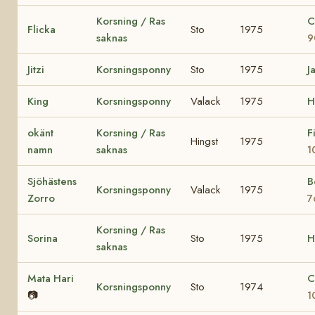
Korsning / Ras
C
Flicka
Sto
1975
saknas
9
Jitzi
Korsningsponny
Sto
1975
J
King
Korsningsponny
Valack
1975
H
okänt
Korsning / Ras
F
Hingst
1975
namn
saknas
1
Sjöhästens
B
Korsningsponny
Valack
1975
Zorro
7
Korsning / Ras
Sorina
Sto
1975
H
saknas
Mata Hari
C
Korsningsponny
Sto
1974
📷
1