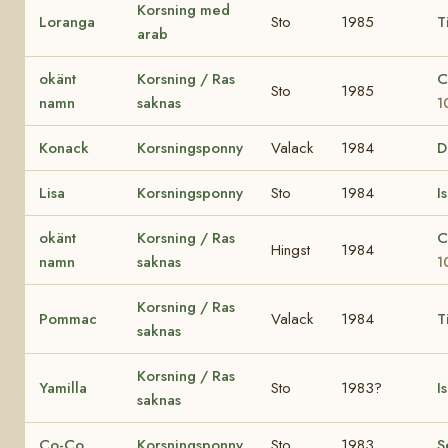
Korsning med
Loranga
Sto
1985
T
arab
okänt
Korsning / Ras
C
Sto
1985
namn
saknas
1
Konack
Korsningsponny
Valack
1984
D
Lisa
Korsningsponny
Sto
1984
I
okänt
Korsning / Ras
C
Hingst
1984
namn
saknas
1
Korsning / Ras
Pommac
Valack
1984
T
saknas
Korsning / Ras
Yamilla
Sto
1983?
I
saknas
Co-Co
Korsningsponny
Sto
1983
S