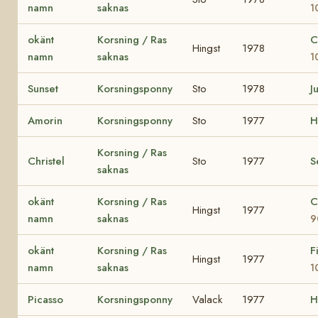
namn
saknas
1
okänt
Korsning / Ras
C
Hingst
1978
namn
saknas
1
Sunset
Korsningsponny
Sto
1978
Ju
Amorin
Korsningsponny
Sto
1977
H
Korsning / Ras
Christel
Sto
1977
S
saknas
okänt
Korsning / Ras
C
Hingst
1977
namn
saknas
9
okänt
Korsning / Ras
F
Hingst
1977
namn
saknas
1
Picasso
Korsningsponny
Valack
1977
H