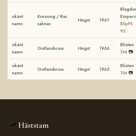
Blagdo
okänt
Korsning / Ras
Empero
Hingst
1967
namn
saknas
BSpPS
92
okänt
Blixten
Gotlandsruss
Hingst
1966
namn
📷
154
okänt
Blixten
Gotlandsruss
Hingst
1965
namn
📷
154
Häststam