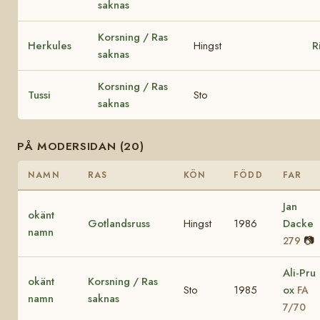
saknas
Korsning / Ras
Herkules
Hingst
R
saknas
Korsning / Ras
Tussi
Sto
saknas
PÅ MODERSIDAN (20)
NAMN
RAS
KÖN
FÖDD
FAR
Jan
okänt
Gotlandsruss
Hingst
1986
Dacke
namn
📷
279
Ali-Pru
okänt
Korsning / Ras
Sto
1985
ox
FA
namn
saknas
7/70