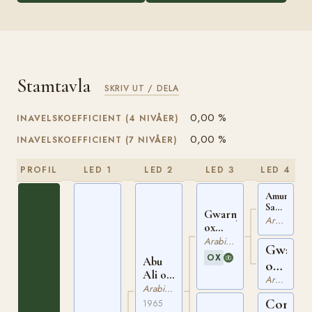
Stamtavla
SKRIV UT / DELA
0,00 %
INAVELSKOEFFICIENT (4 NIVÅER)
0,00 %
INAVELSKOEFFICIENT (7 NIVÅER)
PROFIL
LED 1
LED 2
LED 3
LED 4
Amurath
Sahib
Gwarny
ox
Arabiskt Fullblod
ox
PASB
PASB
497
Arabiskt Fullblod
Gwara
1527
OX
Abu
ox
Ali ox
PASB
Arabiskt Fullblod
FA
Arabiskt Fullblod
1095
85/68-
Comet
1965