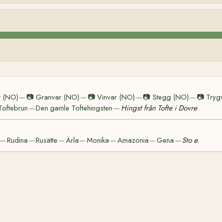
t (NO)
📷
Granvar (NO)
📷
Vinvar (NO)
📷
Stegg (NO)
📷
Tryg
—
—
—
—
Toftebrun
Den gamle Toftehingsten
Hingst från Tofte i Dovre
—
—
Rudina
Rusätte
Ärla
Monika
Amazonia
Gena
Sto e.
—
—
—
—
—
—
—