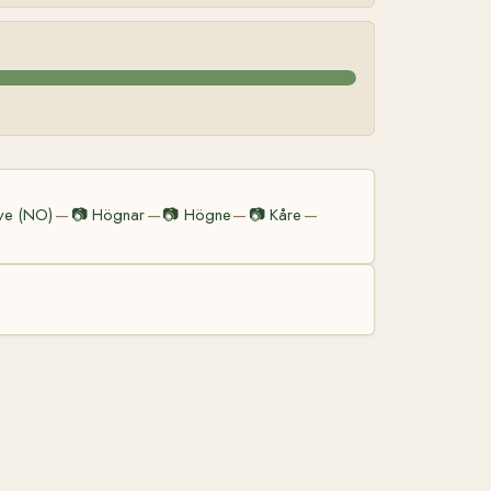
ve (NO)
📷
Högnar
📷
Högne
📷
Kåre
—
—
—
—