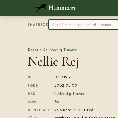
Häststam
SNABBSÖK
Raser
›
Kallblodig Travare
Nellie Rej
02-0195
ID
2002-05-03
FÖDD
Kallblodig Travare
RAS
Sto
KÖN
Rejo Konsult HB, Luleå
UPPFÖDARE
svartbrun, vhip, ljus fläck på nosen