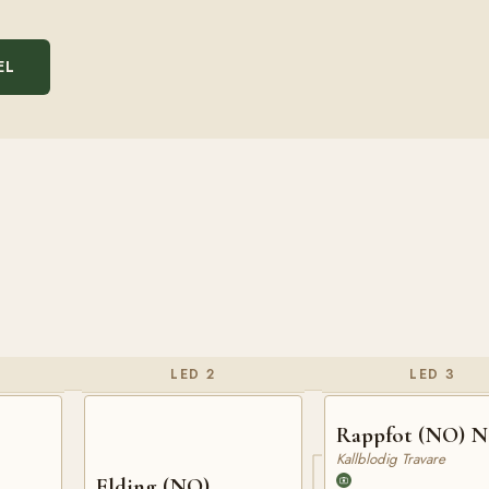
EL
LED 2
LED 3
Rappfot (NO) N
Kallblodig Travare
Elding (NO)