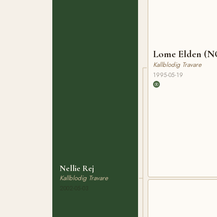
Lome Elden (N
Kallblodig Travare
1995-05-19
Nellie Rej
Kallblodig Travare
2002-05-03