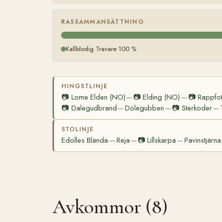
RASSAMMANSÄTTNING
Kallblodig Travare 100 %
HINGSTLINJE
📷
Lome Elden (NO)
📷
Elding (NO)
📷
Rappfo
—
—
📷
Dalegudbrand
Dölegubben
📷
Sterkoder
—
—
—
STOLINJE
Edolles Blända
Reja
📷
Lillskarpa
Pavinstjärna
—
—
—
Avkommor (8)