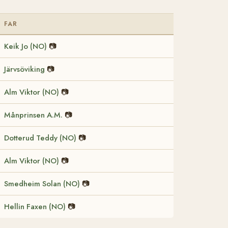
FAR
Keik Jo (NO)
📷
Järvsöviking
📷
Alm Viktor (NO)
📷
Månprinsen A.M.
📷
Dotterud Teddy (NO)
📷
Alm Viktor (NO)
📷
Smedheim Solan (NO)
📷
Hellin Faxen (NO)
📷