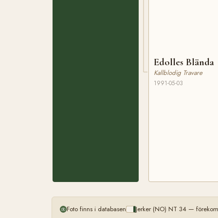
Edolles Blända
Kallblodig Travare
1991-05-03
Foto finns i databasen
Jerker (NO) NT 34 — förekom